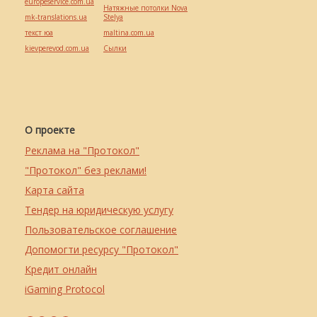
europeservice.com.ua
Натяжные потолки Nova
mk-translations.ua
Stelya
текст юа
maltina.com.ua
kievperevod.com.ua
Cылки
О проекте
Реклама на "Протокол"
"Протокол" без реклами!
Карта сайта
Тендер на юридическую услугу
Пользовательское соглашение
Допомогти ресурсу "Протокол"
Кредит онлайн
iGaming Protocol