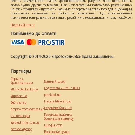
тексты, комментарии, статьи, фотоизображения, рисунки, ящик-шота, сканы,
видео, аудио, другие материалы. При использовании материалов, размещенных
на веб - страницах «Протокол» наличие гиперссылки открытого для индексации
поисковыми системами на protocol.ua обязательна. Под использованием
понимается копирования, адаптация, рерайтинг, модификация и тому подобное.
Полный текст
Приймаємо до оплати
Copyright © 2014-2026 «Протокол». Все права защищены.
Партнёры
Серьги с
Винный шкаф
бриллиантами
Подготовка к НМТ / ВНО
alliancetechnika.ua
pereklad.ua
миралинкс
hospice-life.com.ua/
Веб мастер
Перевозка больных
https://motokosmos.ua/
Перевозка лежачих
Синтезаторы
больных за границу
agrotechnika.com.ua
Шкафы купе
perevod.agency
Брендовые сумки