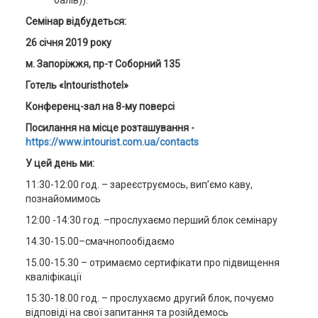
балів)).
Семінар відбудеться:
26 січня 2019 року
м. Запоріжжя, пр-
т Соборний 135
Готель «
Intouristhotel
»
Конференц-зал на 8-му поверсі
Посилання на місце розташування -
https://www.intourist.com.ua/contacts
У цей день ми:
11:30-12:00 год. – зареєструємось, вип’ємо каву,
познайомимось
12:00 -14:30 год. –прослухаємо перший блок семінару
14.30-15.00–смачнопообідаємо
15.00-15.30 – отримаємо сертифікати про підвищення
кваліфікації
15:30-18.00 год. – прослухаємо другий блок, почуємо
відповіді на свої запитання та розійдемось