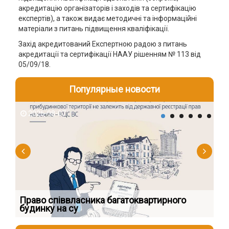
акредитацію організаторів і заходів та сертифікацію
експертів), а також видає методичні та інформаційні
матеріали з питань підвищення кваліфікації.
Захід акредитований Експертною радою з питань
акредитації та сертифікації НААУ рішенням № 113 від
05/09/18.
Популярные новости
2026-08-07
2
к
Право співвласника багатоквартирного
Як
будинку на су
шк