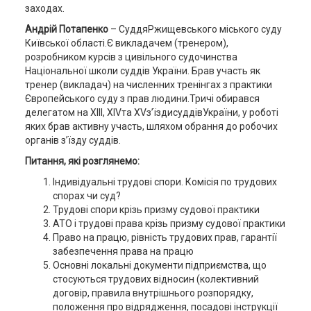
заходах.
Андрій Потапенко
– СуддяРжищевського міського суду
Київської області.Є викладачем (тренером),
розробником курсів з цивільного судочинства
Національної школи суддів України. Брав участь як
тренер (викладач) на численних тренінгах з практики
Європейського суду з прав людини.Тричі обирався
делегатом на XIII, XIVта XVз’їздисуддівУкраїни, у роботі
яких брав активну участь, шляхом обрання до робочих
органів з’їзду суддів.
Питання, які розглянемо:
Індивідуальні трудові спори. Комісія по трудових
спорах чи суд?
Трудові спори крізь призму судової практики
АТО і трудові права крізь призму судової практики
Право на працю, рівність трудових прав, гарантії
забезпечення права на працю
Основні локальні документи підприємства, що
стосуються трудових відносин (колективний
договір, правила внутрішнього розпорядку,
положення про відрядження, посадові інструкції