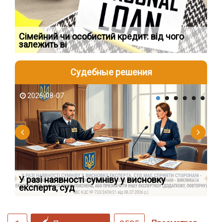
Сімейний чи особистий кредит: від чого
Пр
залежить ві
по
Судебные решения
2026-08-07
2
У разі наявності сумніву у висновку
Як
експерта, суд
вк