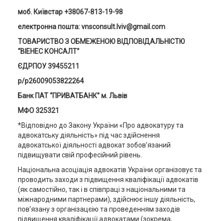
моб. Київстар +38067-813-19-98
електронна пошта: vnsconsult.lviv@gmail.com
ТОВАРИСТВО З ОБМЕЖЕНОЮ ВІДПОВІДАЛЬНІСТЮ
“ВІЕНЕС КОНСАЛТ”
ЄДРПОУ 39455211
р/р26009053822264
Банк ПАТ “ПРИВАТБАНК” м. Львів
МФО 325321
*Відповідно до Закону України «Про адвокатуру та
адвокатську діяльність» під час здійснення
адвокатської діяльності адвокат зобов’язаний
підвищувати свій професійний рівень.
Національна асоціація адвокатів України організовує та
проводить заходи з підвищення кваліфікації адвокатів
(як самостійно, так і в співпраці з національними та
міжнародними партнерами), здійснює іншу діяльність,
пов’язану з організацєію та проведенням заходів
підвищення кваліфікації адвокатами (зокрема,