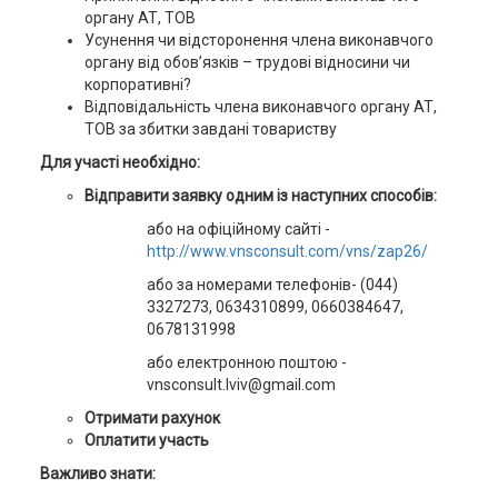
органу АТ, ТОВ
Усунення чи відсторонення члена виконавчого
органу від обов’язків – трудові відносини чи
корпоративні?
Відповідальність члена виконавчого органу АТ,
ТОВ за збитки завдані товариству
Для участі необхідно:
Відправити заявку одним із наступних способів:
або на офіційному сайті -
http://www.vnsconsult.com/vns/zap26/
або за номерами телефонів- (044)
3327273, 0634310899, 0660384647,
0678131998
або електронною поштою -
vnsconsult.lviv@gmail.com
Отримати рахунок
Оплатити участь
Важливо знати: