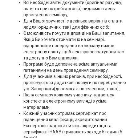
Всі необхідні звітні документи (оригінал рахунку,
акти, та при потребі договір) видаємо в день
проведення семінару;
Для Вашої зручності є декілька варіантів оплати,
як для юридичних, так і для фізичних осіб;
Є можливість почути відповіді на Ваші запитання.
Якщо Ви хочете отримати їх на семінарі,
відправляйте попередньо на вказану нижче
електронну пошту, щоб лектори розрахували час
та доступно Вам відповіли;
Програма буде доповнена всіма актуальними
питаннями на день проведення семінару.
Для учасників з інших регіонів, при необхідності,
пропонуються додаткові послуги по перебуванню
у м. Запоріжжя(допомога з поселенням, тощо) ;
Після семінару кожному учаснику надається
конспект в електронному вигляді з усіма
матеріалами;
Кожний учасник отримає сертифікат про
підвищення кваліфікації, акредитований
Експертною радою з питань акредитації та
сертифікації НААУ (тривалість заходу 5 годин (5