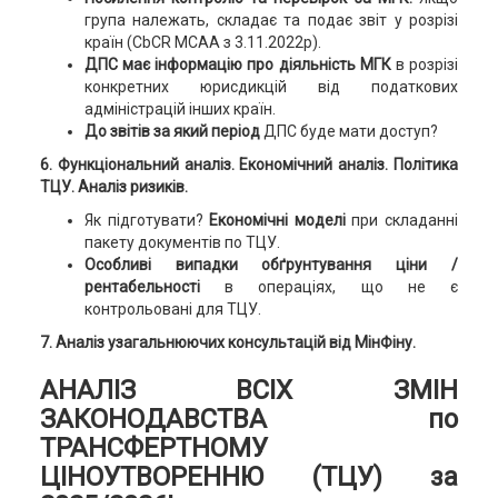
група належать, складає та подає звіт у розрізі
країн (CbCR MCAA з 3.11.2022р).
ДПС має інформацію про діяльність МГК
в розрізі
конкретних юрисдикцій від податкових
адміністрацій інших країн.
До звітів за який період
ДПС буде мати доступ?
6. Функціональний аналіз. Економічний аналіз. Політика
ТЦУ. Аналіз ризиків.
Як підготувати?
Економічні моделі
при складанні
пакету документів по ТЦУ.
Особливі випадки обґрунтування ціни /
рентабельності
в операціях, що не є
контрольовані для ТЦУ.
7. Аналіз узагальнюючих консультацій від МінФіну.
АНАЛІЗ ВСІХ ЗМІН
ЗАКОНОДАВСТВА по
ТРАНСФЕРТНОМУ
ЦІНОУТВОРЕННЮ (ТЦУ) за