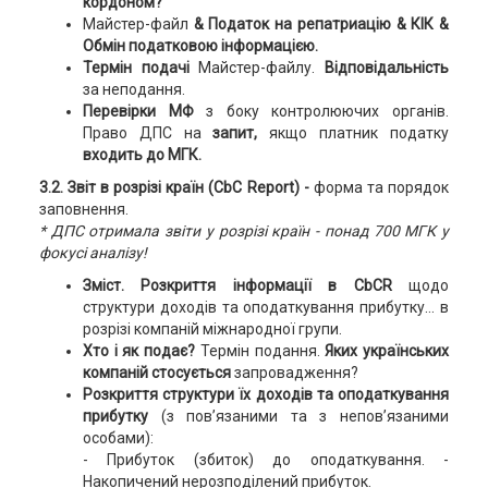
кордоном?
Майстер-файл
& Податок на репатриацію & КІК
&
Обмін податковою інформацією.
Термін подачі
Майстер-файлу.
Відповідальність
за неподання.
Перевірки МФ
з боку контролюючих органів.
Право ДПС на
запит,
якщо платник податку
входить до МГК.
3.2. Звіт в розрізі країн (CbC Report)
-
форма та порядок
заповнення.
* ДПС отримала звіти у розрізі країн - понад 700 МГК у
фокусі аналізу!
Зміст. Розкриття інформації в CbCR
щодо
структури доходів та оподаткування прибутку… в
розрізі компаній міжнародної групи.
Хто і як подає?
Термін подання.
Яких українських
компаній стосується
запровадження?
Розкриття структури їх доходів та оподаткування
прибутку
(з пов’язаними та з непов’язаними
особами):
- Прибуток (збиток) до оподаткування. -
Накопичений нерозподілений прибуток.