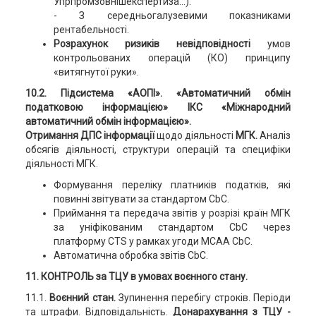
Упрпромзовнішекспертиза…).
- З середньогалузевими показниками
рентабельності.
Розрахунок ризиків невідповідності
умов
контрольованих операцій (КО) принципу
«витягнутої руки».
10.2. Підсистема «АОПІ». «Автоматичний обмін
податковою інформацією» ІКС «Міжнародний
автоматичний обмін інформацією».
Отримання ДПС інформації
щодо діяльності
МГК.
Аналіз
обсягів діяльності, структури операцій та специфіки
діяльності МГК.
Формування переліку платників податків, які
повинні звітувати за стандартом CbC.
Приймання та передача звітів у розрізі країн МГК
за уніфікованим стандартом CbC через
платформу CTS у рамках угоди MCAA CbC.
Автоматична обробка звітів CbC.
11. КОНТРОЛЬ за ТЦУ в умовах воєнного стану.
11.1.
Воєнний стан.
Зупинення перебігу строків. Періоди
та штрафи. Відповідальність.
Донарахування з ТЦУ -