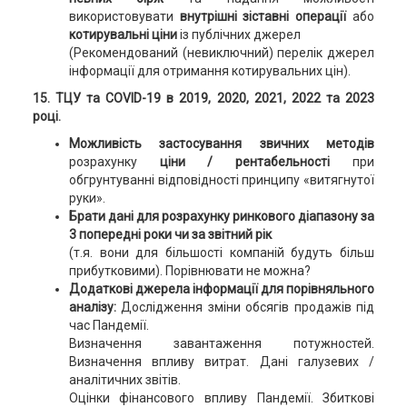
використовувати
внутрішні зіставні операції
або
котирувальні ціни
із публічних джерел
(Рекомендований (невиключний) перелік джерел
інформації для отримання котирувальних цін).
15. ТЦУ та COVID-19 в 2019, 2020, 2021, 2022 та 2023
році.
Можливість застосування звичних методів
розрахунку
ціни / рентабельності
при
обгрунтуванні відповідності принципу «витягнутої
руки».
Брати дані для розрахунку ринкового діапазону за
3 попередні роки чи за звітний рік
(т.я. вони для більшості компаній будуть більш
прибутковими). Порівнювати не можна?
Додаткові джерела інформації для порівняльного
аналізу:
Дослідження зміни обсягів продажів під
час Пандемії.
Визначення завантаження потужностей.
Визначення впливу витрат. Дані галузевих /
аналітичних звітів.
Оцінки фінансового впливу Пандемії. Збиткові