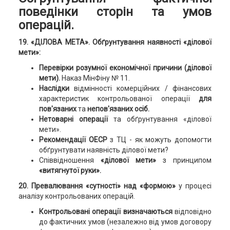
поведінки сторін та умов
операцій.
19. «ДІЛОВА МЕТА».
Обґрунтування наявності «ділової
мети»:
Перевірки розумної економічної причини (ділової
мети).
Наказ МінФіну № 11.
Наслідки
відмінності комерційних / фінансових
характеристик контрольованої операції
для
пов'язаних
та
непов'язаних осіб.
Нетоварні операції
та обґрунтування «ділової
мети».
Рекомендації ОЕСР
з ТЦ - як можуть допомогти
обґрунтувати наявність ділової мети?
Співвідношення
«ділової мети»
з принципом
«витягнутої руки».
20. Превалювання «сутності» над «формою»
у процесі
аналізу контрольованих операцій.
Контрольовані операції
визначаються
відповідно
до фактичних умов (незалежно від умов договору