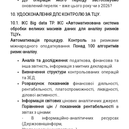
До операцій якого періоду застосовуємо
оновлений перелік – вже цього року чи з 2026?
10. УДОСКОНАЛЕННЯ ДПС КОНТРОЛЮ ЗА ТЦУ.
10.1. ІКС Big data TP. ІКС «Автоматизована система
обробки великих масивів даних для аналізу ризиків
ТЦУ».
Автоматизація процедур. Контроль
за ризиками
міжнародного оподаткування.
Понад 100 алгоритмів
ризик-аналізу.
Аналіз та дослідження:
податкова, фінансова та
інша звітність, інформація з митних декларацій.
Визначення структури
контрольованих операцій
та ЗЕД.
Розрахунок показників
фінансової діяльності,
рентабельності, платоспроможності, ліквідності,
ділової активності…
Інформація світових
цінових аналітичних джерел.
Порівняння цін / показників рентабельності
в
звітах з цінами:
- В інформаційно-аналітичних ресурсах
(Держзовнішінформ,