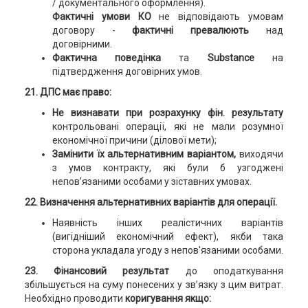
/ документального оформлення).
Фактичні умови КО
не відповідають умовам
договору -
фактичні превалюють
над
договірними.
Фактична поведінка
та
Substance
на
підтвердження договірних умов.
21. ДПС має право:
Не визнавати при розрахунку фін. результату
контрольовані операції, які не мали розумної
економічної причини (ділової мети);
Замінити їх альтернативним варіантом,
виходячи
з умов контракту, які були б узгоджені
непов’язаними особами у зіставних умовах.
22. Визначення альтернативних варіантів для операції.
Наявність інших реалістичних варіантів
(вигідніший економічний ефект), якби така
сторона укладала угоду з непов'язаними особами.
23. Фінансовий результат
до оподаткування
збільшується на суму понесених у зв’язку з цим витрат.
Необхідно проводити
коригування якщо: