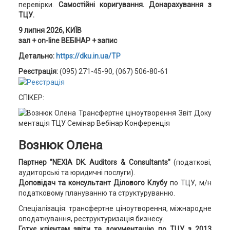
перевірки.
Самостійні коригування. Донарахування з
ТЦУ.
9 липня 2026, КИЇВ
зал + on-line ВЕБІНАР +
запис
Детально:
https://dku.in.ua/TP
Реєстрація:
(095) 271-45-90, (067) 506-80-61
СПІКЕР:
Вознюк Олена
Партнер "NEXIA DK. Auditors & Consultants"
(податкові,
аудиторські та юридичні послуги).
Доповідач та консультант Ділового Клубу
по ТЦУ, м/н
податковому плануванню та структуруванню.
Спеціалізація: трансфертне ціноутворення, міжнародне
оподаткування, реструктуризація бизнесу.
Готує клієнтам звіти та документацію по ТЦУ з 2013