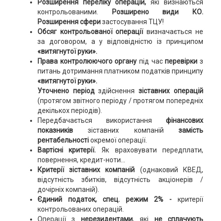
Розширення переліку операцій,
які визнаються
контрольованими.
Розширено види КО.
Розширення сфери
застосування ТЦУ!
Обсяг контрольованої операції
визначається не
за договором, а у відповідністю із принципом
«витягнутої руки».
Права контролюючого органу
під час
перевірки
з
питань дотримання платником податків принципу
«витягнутої руки».
Уточнено період
здійснення
зіставних операцій
(протягом звітного періоду / протягом попередніх
декількох періодів).
Передбачається використання
фінансових
показників
зіставних компаній
замість
рентабельності
окремої операції.
Вартісні критерії.
Як враховувати передплати,
повернення, кредит-ноти...
Критерії зіставних компаній
(однаковий КВЕД,
відсутність збитків, відсутність акціонерів /
дочірніх компаній).
Єдиний податок, спец. режим 2% -
критерії
контрольованих операцій.
Операції з
нерезидентами
, які
не сплачують