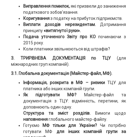
Виправлення помилок,
які призвели до заниження
податкового зобов'язання.
Коригування
з податку на прибуток підприємств.
Виплати доходів
нерезидентам.
Дотримання
принципу
«витягнутої руки».
Подача уточненого Звіту про КО
починаючи з
2015 року.
Коли платники звільнюються від штрафів?
3.
ТРИРІВНЕВА ДОКУМЕНТАЦІЯ по ТЦУ
(для
міжнародних груп компаній).
3.1. Глобальна документація (Майстер-файл, МФ).
Інформація, розкрита в МФ – ризики
ТЦУ для
платника або інших компаній групи.
Як підготувати МФ?
Майстер-файл та
документація з ТЦУ: відмінність, перетини, як
доповнюють один одну.
Структура та зміст розділів.
Вимоги щодо
наповнення
глобального майстер-файлу.
Готуємо
МФ тільки для України?
Чи потрібно
готувати МФ
для інших компаній групи за