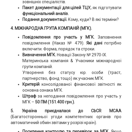
зовнішніх спеціалістів.
Пакет документації для цілей ТЦУ,
як підготувати
функціональний аналіз.
Подання документації.
Кому, куди? В які терміни?
4. МІЖНАРОДНА ГРУПА КОМПАНІЙ (МГК).
Повідомлення про участь у МГК.
Заповнення
повідомлення (Наказ № 479).
Які дані
потрібно
включити. Форма, порядок та строки.
Визначення МГК.
Новації Закону № 2970-IX.
Материнська компанія & Учасники міжнародної
групи компаній.
Утворення без статусу юр. особи (траст,
партнерство, фонд тощо) як учасник МГК.
Критерій
консолідованої фінансової звітності як
основна ознака МГК.
Штраф
за неподання повідомлення про участь у
МГК –
50 ПМ (151.400 грн.).
5. Україна приєдналася до CbCR MCAA
(Багатосторонньої угоди компетентних органів про
автоматичний обмін звітами у розрізі країн).
Посилення контролю та перевірок за МГК.
Якщо