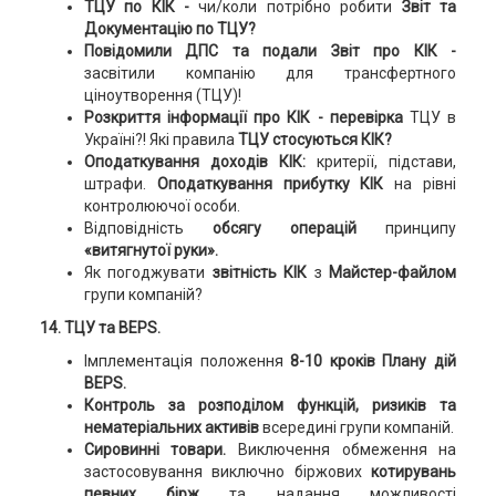
ТЦУ по КІК -
чи/коли потрібно робити
Звіт та
Документацію по ТЦУ?
Повідомили ДПС та подали Звіт про КІК -
засвітили компанію для трансфертного
ціноутворення (ТЦУ)!
Розкриття інформації про КІК -
перевірка
ТЦУ в
Україні?! Які правила
ТЦУ стосуються КІК?
Оподаткування доходів КІК:
критерії, підстави,
штрафи.
Оподаткування прибутку
КІК
на рівні
контролюючої особи.
Відповідність
обсягу операцій
принципу
«витягнутої руки».
Як погоджувати
звітність КІК
з
Майстер-файлом
групи компаній?
14. ТЦУ та BEPS.
Імплементація положення
8-10 кроків Плану дій
BEPS.
Контроль за розподілом функцій, ризиків та
нематеріальних активів
всередині групи компаній.
Сировинні товари.
Виключення обмеження на
застосовування виключно біржових
котирувань
певних бірж
та надання можливості