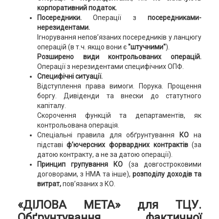
корпоративний податок.
Посередники.
Операції з
посередниками-
нерезидентами.
Ігнорування непов’язаних посередників у ланцюгу
операцій (в т.ч. якщо вони є
"штучними"
).
Розширено види контрольованих операцій.
Операції з нерезидентами специфічних ОПФ.
Специфічні ситуації.
Відступлення права вимоги. Порука. Прощення
боргу. Дивіденди та внески до статутного
капіталу.
Скорочення функцій та департаментів, як
контрольована операція.
Спеціальні правила для обґрунтування
КО
на
підставі
ф’ючерсних форвардних контрактів
(за
датою контракту, а не за датою операції).
Принцип групування КО
(за довгостроковими
договорами, з НМА та інше),
розподілу доходів та
витрат,
пов’язаних з КО.
«ДІЛОВА МЕТА» для ТЦУ.
Обґрунтування фактичної