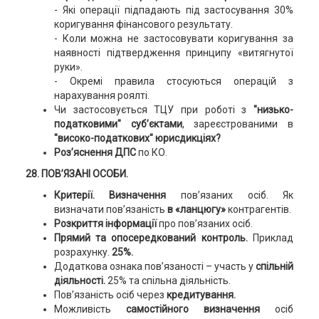
- Які операції підпадають під застосування 30%
коригування фінансового результату.
- Коли можна не застосовувати коригування за
наявності підтвердження принципу «витягнутої
руки».
- Окремі правила стосуються операцій з
нарахування роялті.
Чи застосовується ТЦУ при роботі з
"низько-
податковими" суб’єктами
, зареєстрованими в
"високо-податкових" юрисдикціях?
Роз’яснення ДПС
по КО.
28. ПОВ’ЯЗАНІ ОСОБИ.
Критерії. Визначення
пов’язаних осіб. Як
визначати пов’язаність
в «ланцюгу»
контрагентів.
Розкриття інформації
про пов’язаних осіб.
Прямий та опосередкований контроль.
Приклад
розрахунку.
25%.
Додаткова ознака пов’язаності – участь у
спільній
діяльності.
25% та спільна діяльність.
Пов’язаність осіб через
кредитування.
Можливість
самостійного визначення
осіб