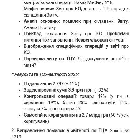
контрольовані операції. Наказ МінФіну № 8.
Мінфін оновив Звіт про КО,
додаток ТЦ, порядок
складання Звіту.
Аналіз основних помилок
при складанні
Звіту.
Аналіз Порядку.
Приклад
складання Звіту про КО.
Проблемні
питання
при заповненні.
Неврегульовані
ситуації.
Відображення специфічних операцій у звіті про
КО.
Перевірка звіту по ТЦУ.
Які
документи
потрібно
мати?
* Результати ТЦУ-звітності 2025:
Подано звітів 2.797
(+ 11%).
Задекларована сума 3,3 трлн грн.
(+32%).
Контрольовані операції:
товари 49% (у т.ч. з
сировинні 19%), банки 28%, фін.послуги 11%,
послуги 7%, цінні папери 4%.
Самостійне коригування на 2,7 млрд грн
(60 % усіх
коригувань).
2. Виправлення помилок в звітності по ТЦУ.
Закон №
3219.