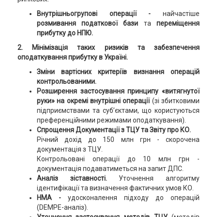
Внутрішньогрупові операції -
найчастіше
розмивання податкової бази
та
переміщення
прибутку до НПЮ.
2. Мінімізація таких ризиків та забезпечення
оподаткування прибутку в Україні.
Зміни вартісних критеріїв визнання операцій
контрольованими.
Розширення застосування принципу «витягнутої
руки» на окремі внутрішні операції
(зі збитковими
підприємствами та суб’єктами, що користуються
преференційними режимами оподаткування).
Спрощення Документації з ТЦУ та Звіту про КО.
Річний дохід до 150 млн грн - скорочена
документація з ТЦУ.
Контрольовані операції до 10 млн грн -
документація подаватиметься на запит ДПС.
Аналіз зіставності.
Уточнення алгоритму
ідентифікації та визначення фактичних умов КО.
НМА -
удосконалення підходу до операцій
(DEMPE-аналіз).