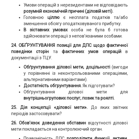
Умови операцій з нерезидентами не відповідають
розумній економічній причині (діловій меті).
Головною
ціллю
є несплата податків та/або
зменшення обсягу оподатковуваного прибутку.
В зіставних умовах
особа не була б готова
здійснювати операції з непов’язаними особами.
24. ОБҐРУНТУВАННЯ позиції для ДПС щодо фактичної
поведінки сторін
та
фактичних умов операцій
в
документації з ТЦУ.
Обґрунтування ділової мети, доцільності
(вигоди
у порівнянні із неконтрольованими операціями,
альтернативними варіантами).
Достатність обгрунтування.
Як підготувати?
Обґрунтування ділової мети для
внутрішньогрупових послуг, позик та роялті.
25. Дія концепції «ділової мети».
До яких звітних
періодів застосовувати?
26. Обов’язок доведення обставин
відсутності ділової
мети покладається на контролюючий орган.
Правомірність ДПС
розподілити функції, активи,