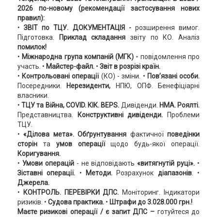
2026 по-новому (рекомендації застосування нових
правил):
•
ЗВІТ по ТЦУ.
ДОКУМЕНТАЦІЯ -
розширення вимог.
Підготовка.
Приклад складання
звіту по КО. Аналіз
помилок!
•
Міжнародна група компаній (МГК) -
повідомлення про
участь. •
Майстер-файл.
•
Звіт в розрізі країн.
•
Контрольовані операції
(КО) - зміни. •
Пов’язані особи.
Посередники.
Нерезиденти,
НПЮ, ОПФ. Бенефіціарні
власники.
•
ТЦУ та Війна, COVID. КІК. BEPS.
Дивіденди.
НМА. Роялті.
Представництва.
Конструктивні дивіденди.
Проблеми
ТЦУ.
•
«Ділова мета».
Обґрунтування
фактичної
поведінки
сторін
та
умов операції
щодо будь-якої операції.
Коригування.
•
Умови операцій
- не відповідають
«витягнутій руці».
•
Зіставні операції.
•
Методи.
Розрахунок
діапазонів
. •
Джерела.
•
КОНТРОЛЬ.
ПЕРЕВІРКИ ДПС.
Моніторинг. Індикатори
ризиків.
•
Судова практика.
•
Штрафи до 3.028.000 грн.!
Маєте ризикові операції / є запит ДПС –
готуйтеся до