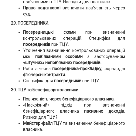
пов’язаними в ТЦУ. Наслідки для платників.
Право податкової
визначати пов’язаність через
суд.
29. ПОСЕРЕДНИКИ.
Посередницькі схеми
при визначенні
контрольованих операцій. Специфіка для
посередників
при ТЦУ.
Уточнення визначення контрольованих операцій
між
пов’язаними особами
з застосуванням
«штучних» непов’язаних посередників.
Робота через
посередника-прокладку,
форвардні
ф’ючерсні контракти.
Специфіка для
посередників
при ТЦУ
30. ТЦУ та Бенефіціарні власники.
Пов'язаність
через бенефіціарного власника.
«Наскрізний» підхід при визначенні
бенефіціарного власника
пасивних доходів.
Ризики для ТЦУ?
Майстер-файл
ТЦУ та визначення бенефіціарного
власника.