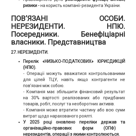
ризики -
на користь компанії-резидента України.
ПОВ’ЯЗАНІ ОСОБИ.
НЕРЕЗИДЕНТИ. НПЮ.
Поcередники. Бенефіціарні
власники. Представництва
27. НЕРЕЗИДЕНТИ.
Перелік «НИЗЬКО-ПОДАТКОВИХ» ЮРИСДИКЦІЙ
(НПЮ)
.
- Операції можуть вважатися контрольованими
для цілей ТЦУ, навіть якщо контрагенти не
пов’язані між собою.
- Компанія має збільшити фінансовий результат
на 30% вартості реалізованих або придбаних
товарів, робіт, послуг та необоротних активів.
- Компанія може втратити частину або всю суми
витрат щодо нарахованого роялті.
У 2025 році оновлено переліки держав та
організаційно-правових форм (
ОПФ)
нерезидентів,
операції з якими контролюються.