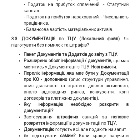
- Податок на прибуток сплачений. - Статутний
капітал.
- Податок на прибуток нарахований. - Чисельність
працівників.
- Балансова вартість матеріальних активів.
3.3. ДОКУМЕНТАЦІЯ по ТЦУ (Локальний файл).
Як
підготувати без помилок та штрафів?
Пакет Документів та Додатків до звіту з ТЦУ.
Розширено обсяг інформації / документів,
що має
міститись у Документації з ТЦУ.
Нові вимоги.
Перелік інформації, яка має бути у Документації
про КО
-
доповнено
(опис структури управління,
опис діяльності та стратегії ділової активності,
аналіз відповідних ринків, конкуренти, копії
договорів та платіжних документів).
Яку інформацію необхідно розкрити в
документації?
Застосування
штрафних
санкцій за
неповне
розкриття
інформації в документації по ТЦУ.
Документацію
готують всі, але подають на запит.
Як підготувати
самим?
Коли краще залучити