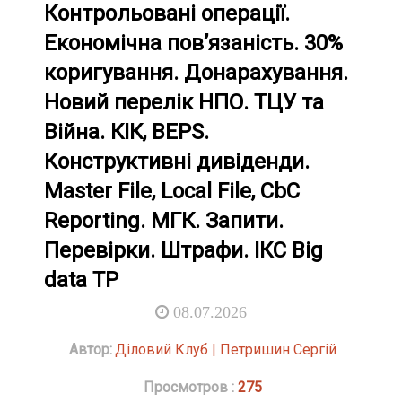
Контрольовані операції.
Економічна пов’язаність. 30%
коригування. Донарахування.
Новий перелік НПО. ТЦУ та
Війна. КІК, BEPS.
Конструктивні дивіденди.
Master File, Local File, CbC
Reporting. МГК. Запити.
Перевірки. Штрафи. ІКС Big
data TP
08.07.2026
Автор:
Діловий Клуб | Петришин Сергій
Просмотров :
275