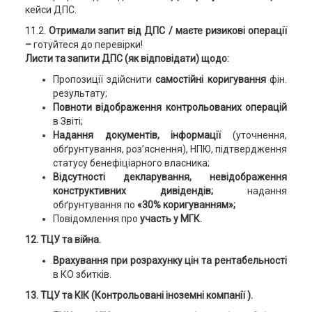
кейси ДПС.
11.2.
Отримали запит від ДПС / маєте ризикові операції
–
готуйтеся до перевірки!
Листи та запити ДПС (як відповідати) щодо:
Пропозиції здійснити
самостійні коригування
фін.
результату;
Повноти відображення контрольованих операцій
в Звіті;
Надання документів, інформації
(уточнення,
обґрунтування, роз’яснення), НПЮ, підтвердження
статусу бенефіціарного власника;
Відсутності декларування, невідображення
конструктивних дивідендів;
надання
обґрунтування по
«30% коригуванням»;
Повідомлення про
участь у МГК.
12. ТЦУ та війна.
Врахування при розрахунку цін та рентабельності
в КО збитків.
13. ТЦУ та КІК (Контрольовані іноземні компанії ).