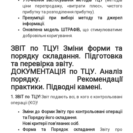
Уточнення застосування методів ТЦУ
(методів
ціни перепродажу, «витрати плюс», чистого
прибутку та розподілення прибутку).
Презумпції при виборі методу та джерел
інформації.
Оновлена модель ШТРАФІВ,
що стимулюватиме
добровільні коригування.
ЗВІТ по ТЦУ!
Зміни форми та
порядку складання. Підготовка
та перевірка звіту.
ДОКУМЕНТАЦІЯ по ТЦУ.
Аналіз
порядку. Рекомендації
практики. Підводні камені.
1. ЗВІТ по ТЦУ!
Звіт подають всі, в кого є контрольовані
операції (КО)!
Зміни до Форми Звіту про контрольовані операції
та Порядку його складання.
Нові критерії пов'язаних осіб.
Форма та Порядок складання
Звіту про