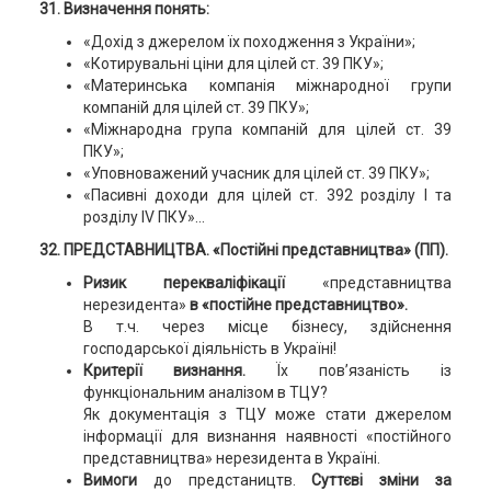
31. Визначення понять:
«Дохід з джерелом їх походження з України»;
«Котирувальні ціни для цілей ст. 39 ПКУ»;
«Материнська компанія міжнародної групи
компаній для цілей ст. 39 ПКУ»;
«Міжнародна група компаній для цілей ст. 39
ПКУ»;
«Уповноважений учасник для цілей ст. 39 ПКУ»;
«Пасивні доходи для цілей ст. 392 розділу І та
розділу IV ПКУ»...
32. ПРЕДСТАВНИЦТВА. «Постійні представництва» (ПП).
Ризик перекваліфікації
«представництва
нерезидента»
в «постійне представництво».
В т.ч. через місце бізнесу, здійснення
господарської діяльність в Україні!
Критерії визнання.
Їх пов’язаність із
функціональним аналізом в ТЦУ?
Як документація з ТЦУ може стати джерелом
інформації для визнання наявності «постійного
представництва» нерезидента в Україні.
Вимоги
до предстаництв.
Суттєві зміни за