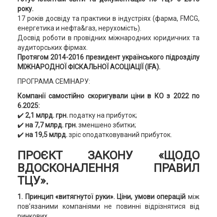
року.
17 років досвіду та практики в індустріях (фарма, FMCG,
енергетика и нефта&газ, нерухомість).
Досвід роботи в провідних міжнародних юридичних та
аудиторських фірмах.
Протягом 2014-2016 президент українського підрозділу
МІЖНАРОДНОЇ ФІСКАЛЬНОЇ АСОЦІАЦІЇ (IFA).
ПРОГРАМА СЕМІНАРУ:
Компанії самостійно скоригували ціни в КО з 2022 по
6.2025:
✔️
2,1 млрд. грн.
податку на прибуток;
✔️
на 7,7 млрд. грн.
зменшено збитки;
✔️
на 19,5 млрд.
зріс оподатковуваний прибуток.
ПРОЄКТ ЗАКОНУ «ЩОДО
ВДОСКОНАЛЕННЯ ПРАВИЛ
ТЦУ».
1.
Принцип «витягнутої руки».
Ціни, умови операцій
між
пов’язаними компаніями не повинні відрізнятися від
ринкових.