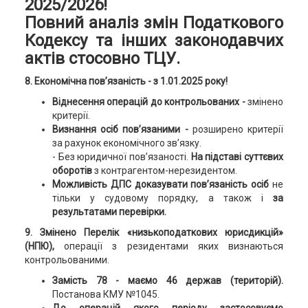
2025/2026!
Повний аналіз змін Податкового
Кодексу та інших законодавчих
актів стосовно ТЦУ.
8.
Економічна пов’язаність - з 1.01.2025 року!
Віднесення операцій до контрольованих -
змінено
критерії.
Визнання осіб пов’язаними -
розширено критерії
за рахунок економічного зв’язку.
-
Без юридичної пов’язаності.
На підставі суттєвих
оборотів
з контрагентом-нерезидентом.
Можливість ДПС доказувати пов’язаність осіб
не
тільки у судовому порядку, а також і
за
результатами перевірки.
9.
Змінено Перелік «низькоподаткових юрисдикцій»
(НПЮ),
операції з резидентами яких визнаються
контрольованими.
Замість 78 - маємо 46 держав (територій).
Постанова КМУ №1045.