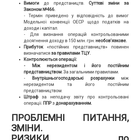
Вимоги
до предстаництв.
Суттєві зміни за
Законом №466.
- Термін приведено у відповідність до вимог
Модельної конвенції ОЕСР щодо податків на
доходи і капітал.
- Для визнання операцій контрольованими
досягнення доходу в 150 млн. грн.
необов’язкове.
Прибуток
«постійних представництв» повинен
визначатися
за правилами ТЦУ.
Контролюються операції:
- Між нерезидентом і його постійним
представництвом.
За загальними правилами.
-
Внутрішньогосподарські розрахунки
між
нерезидентом та його постійним
представництвом.
Штраф
за неподачу звіту про контрольовані
операції.
ППР
з
донарахуванням.
ПРОБЛЕМНІ ПИТАННЯ,
ЗМІНИ.
РИЗИКИ по