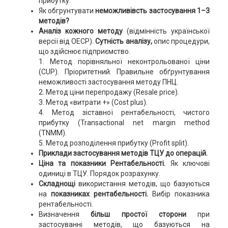
прибутку.
Як обгрунтувати
неможливівсть застосування 1–3
методів?
Аналіз кожного методу
(відмінність української
версії від ОЕСР).
Сутність аналізу,
опис процедури,
що здійснює підприємство.
1. Метод порівняльної неконтрольованої ціни
(CUP). Пріоритетний. Правильне обґрунтування
неможливості застосування методу ПНЦ.
2. Метод ціни перепродажу (Resale price).
3. Метод «витрати +» (Cost plus).
4. Метод зіставної рентабельності, чистого
прибутку (Transactional net margin method
(TNMM).
5. Метод розподілення прибутку (Profit split).
Приклади
застосування методів ТЦУ до операцій.
Ціна та показники Рентабельності.
Як ключові
одиниці в ТЦУ. Порядок розрахунку.
Складнощі
використання методів, що базуються
на
показниках рентабельності.
Вибір показника
рентабельності.
Визначення
більш простої сторони
при
застосуванні методів, що базуються на