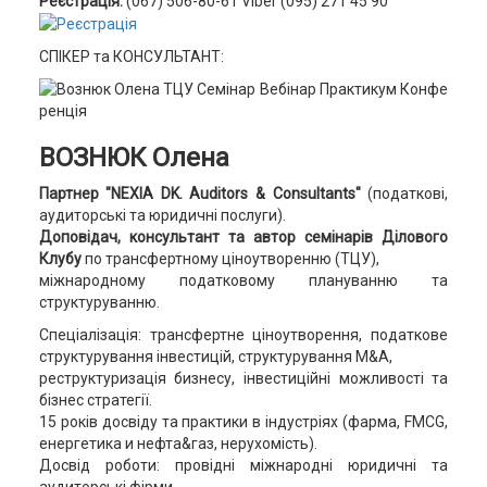
Реєстрація:
(067) 506-80-61 Viber (095) 271 45 90
СПІКЕР та КОНСУЛЬТАНТ:
ВОЗНЮК Олена
Партнер "NEXIA DK. Auditors & Consultants"
(податкові,
аудиторські та юридичні послуги).
Доповідач, консультант та автор семінарів Ділового
Клубу
по трансфертному ціноутворенню (ТЦУ),
міжнародному податковому плануванню та
структуруванню.
Спеціалізація: трансфертне ціноутворення, податкове
структурування інвестицій, структурування M&A,
реструктуризація бизнесу, інвестиційні можливості та
бізнес стратегії.
15 років досвіду та практики в індустріях (фарма, FMCG,
енергетика и нефта&газ, нерухомість).
Досвід роботи: провідні міжнародні юридичні та