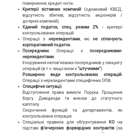
повернення, кредит-ноти...
Критерії зіставних компаній
(однаковий КВЕД,
відсутність збитків, відсутність акціонерів /
дочірніх компаній).
Єдиний податок, спец. режим 2% -
критерії
контрольованих операцій.
Операції з
нерезидентами
, які
не сплачують
корпоративний податок.
Посередники.
Операції з
посередниками-
нерезидентами.
Ігнорування непов’язаних посередників у ланцюгу
операцій (в т.ч. якщо вони є
"штучними"
).
Розширено види контрольованих операцій.
Операції з нерезидентами специфічних ОПФ.
Специфічні ситуації.
Відступлення права вимоги. Порука. Прощення
боргу. Дивіденди та внески до статутного
капіталу.
Скорочення функцій та департаментів, як
контрольована операція.
Спеціальні правила для обґрунтування
КО
на
підставі
ф’ючерсних форвардних контрактів
(за