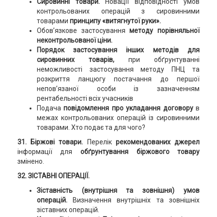
Сировинні товари.
Новації відповідності умов
контрольованих операцій з сировинними
товарами
принципу «витягнутої руки».
Обов’язкове застосування
методу порівняльної
неконтрольованої ціни.
Порядок застосування інших методів для
сировинних товарів,
при обґрунтуванні
неможливості застосування методу ПНЦ та
розкриття ланцюгу постачання до першої
непов’язаної особи із зазначенням
рентабельності всіх учасників
Подача
повідомлення про укладання договору
в
межах контрольованих операцій із сировинними
товарами. Хто подає та для чого?
31. Біржові товари.
Перелік
рекомендованих джерел
інформації для
обґрунтування біржового товару
змінено.
32. ЗІСТАВНІ ОПЕРАЦІЇ.
Зіставність (внутрішня та зовнішня) умов
операцій.
Визначення внутрішніх та зовнішніх
зіставних операцій.