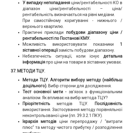
У випадку непопадання
ціни/рентабельності КО в
діапазон ціни/рентабельності – ціна/
рентабельність визначається на рівні медіани.
При самостійному коригуванні - нижнього /
верхнього квартилю.
Практичні приклади
побудови діапазону ціни /
рентабельності по Постанові КМУ.
Можливість використовувати показники
1
зіставної операції
замість побудови діапазону.
Небезпечність ситуації, коли існує
детальна
інформація
про ціни на товари в зіставних умовах.
37. МЕТОДИ ТЦУ.
Методи ТЦУ. Алгоритм вибору методу (найбільш
доцільного).
Вибір сторони для дослідження.
Тест основної мети -
зв'язок з функціональним
аналізом. Як впливає на вибір метода ТЦУ?
Пріорітетність
методів ТЦУ.
Послідовність
використання. Застосування методу порівняльної
неконтрольованої ціни (пп. 39.3.2.1 ПКУ).
Ієрархія методів
ціни перепродажу / "витрати
плюс" та методу чистого прибутку / розподілення