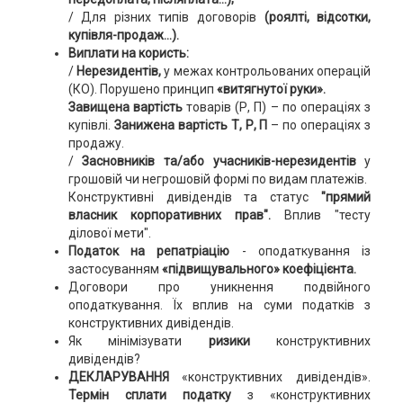
/ Для різних типів договорів
(роялті, відсотки,
купівля-продаж…).
Виплати на користь:
/
Нерезидентів,
у межах контрольованих операцій
(КО). Порушено принцип
«витягнутої руки».
Завищена вартість
товарів (Р, П) – по операціях з
купівлі.
Занижена вартість Т, Р, П
– по операціях з
продажу.
/
Засновників та/або учасників-нерезидентів
у
грошовій чи негрошовій формі по видам платежів.
Конструктивні дивідендів та статус
"прямий
власник корпоративних прав".
Вплив "тесту
ділової мети".
Податок на репатріацію
- оподаткування із
застосуванням
«підвищувального» коефіцієнта.
Договори про уникнення подвійного
оподаткування. Їх вплив на суми податків з
конструктивних дивідендів.
Як мінімізувати
ризики
конструктивних
дивідендів?
ДЕКЛАРУВАННЯ
«конструктивних дивідендів».
Термін сплати податку
з «конструктивних