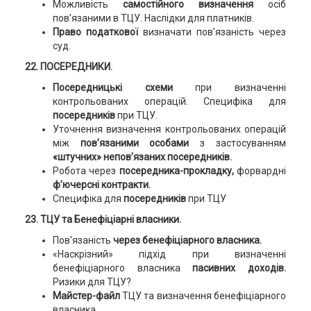
Можливість
самостійного визначення
осіб
пов’язаними в ТЦУ. Наслідки для платників.
Право податкової
визначати пов’язаність через
суд.
22. ПОСЕРЕДНИКИ.
Посередницькі схеми
при визначенні
контрольованих операцій. Специфіка для
посередників
при ТЦУ.
Уточнення визначення контрольованих операцій
між
пов’язаними особами
з застосуванням
«штучних» непов’язаних посередників.
Робота через
посередника-прокладку,
форвардні
ф’ючерсні контракти.
Специфіка для
посередників
при ТЦУ
23. ТЦУ та Бенефіціарні власники.
Пов'язаність
через бенефіціарного власника.
«Наскрізний» підхід при визначенні
бенефіціарного власника
пасивних доходів.
Ризики для ТЦУ?
Майстер-файл
ТЦУ та визначення бенефіціарного
власника.