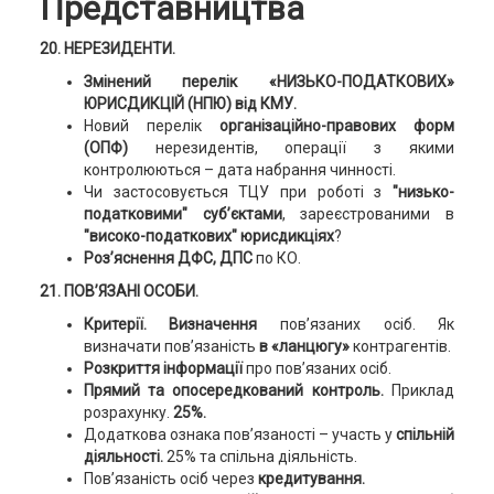
Представництва
20. НЕРЕЗИДЕНТИ.
Змінений перелік «НИЗЬКО-ПОДАТКОВИХ»
ЮРИСДИКЦІЙ (НПЮ) від КМУ.
Новий перелік
організаційно-правових форм
(ОПФ)
нерезидентів, операції з якими
контролюються – дата набрання чинності.
Чи застосовується ТЦУ при роботі з
"низько-
податковими" суб’єктами
, зареєстрованими в
"високо-податкових" юрисдикціях
?
Роз’яснення ДФС, ДПС
по КО.
21. ПОВ’ЯЗАНІ ОСОБИ.
Критерії. Визначення
пов’язаних осіб. Як
визначати пов’язаність
в «ланцюгу»
контрагентів.
Розкриття інформації
про пов’язаних осіб.
Прямий та опосередкований контроль.
Приклад
розрахунку.
25%.
Додаткова ознака пов’язаності – участь у
спільній
діяльності.
25% та спільна діяльність.
Пов’язаність осіб через
кредитування.