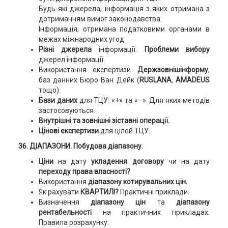
Будь-які джерела, інформація з яких отримана з
дотриманням вимог законодавства.
Інформація, отримана податковими органами в
межах міжнародних угод
Різні джерела
інформації.
Проблеми вибору
джерел інформації.
Використання експертизи
Держзовнішінформу
,
баз данних Бюро Ван Дейк (
RUSLANA
,
AMADEUS
тощо).
Бази даних
для ТЦУ: «+» та «–». Для яких методів
застосовуються.
Внутрішні та зовнішні зіставні операції.
Цінові експертизи
для цілей ТЦУ.
36. ДІАПАЗОНИ. Побудова діапазону.
Ціни
на дату
укладення договору
чи на дату
переходу права власності?
Використання
діапазону котирувальних цін.
Як рахувати
КВАРТИЛІ?
Практичні приклади.
Визначення
діапазону цін
та
діапазону
рентабельності
на практичних прикладах.
Правила розрахунку.