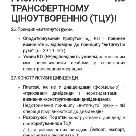
ТРАНСФЕРТНОМУ
ЦІНОУТВОРЕННЮ (ТЦУ)!
26. Принцип «витягнутої руки».
Оподатковуваний прибуток
від КО -
повинен
визначатись відповідно до принципу "витягнутої
руки".
(ст. 39.1.1 ПКУ).
Умови КО (НЕ)відповідають умовам,
застосовним
між непов'язаними особами у співставних
неконтрольованих операціях.
27. КОНСТРУКТИВНІ ДИВІДЕНДИ.
Платежі, які не є дивідендами
(формально) –
«приховані» дивіденди
з нерезидентами –
визнання «конструктивними дивідендами».
Недотримання принципу «витягнутої руки» - які
операції прирівнюються до дивідендів?
Розрахунок, Податки
конструктивних дивідендів
при
коригуваннях з ТЦУ:
/ Для різноманітних випадків
(імпорт, експорт,
передоплата, післяплата…);