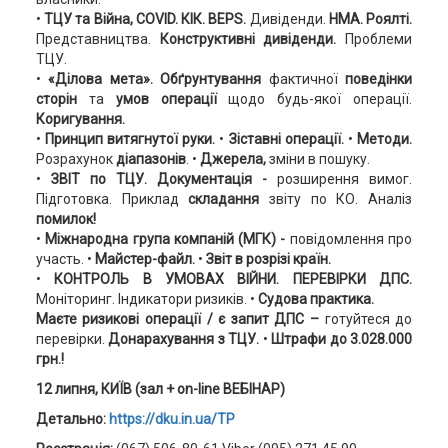
•
ТЦУ та Війна, COVID. КІК. BEPS.
Дивіденди.
НМА. Роялті.
Представництва.
Конструктивні дивіденди.
Проблеми
ТЦУ.
•
«Ділова мета».
Обґрунтування
фактичної
поведінки
сторін
та
умов операції
щодо будь-якої операції.
Коригування.
•
Принцип витягнутої руки.
•
Зіставні операції.
•
Методи.
Розрахунок
діапазонів
. •
Джерела,
зміни в пошуку.
•
ЗВІТ по ТЦУ.
Документація -
розширення вимог.
Підготовка. Приклад
складання
звіту по КО. Аналіз
помилок!
•
Міжнародна група компаній (МГК) -
повідомлення про
участь. •
Майстер-файл.
•
Звіт в розрізі країн.
•
КОНТРОЛЬ В УМОВАХ ВІЙНИ.
ПЕРЕВІРКИ ДПС.
Моніторинг. Індикатори ризиків.
•
Судова практика.
Маєте ризикові операції / є запит ДПС –
готуйтеся до
перевірки.
Донарахування з ТЦУ.
•
Штрафи до 3.028.000
грн.!
12 липня, КИЇВ (
зал + on-line ВЕБІН
АР)
Детально:
https://dku.in.ua/TP