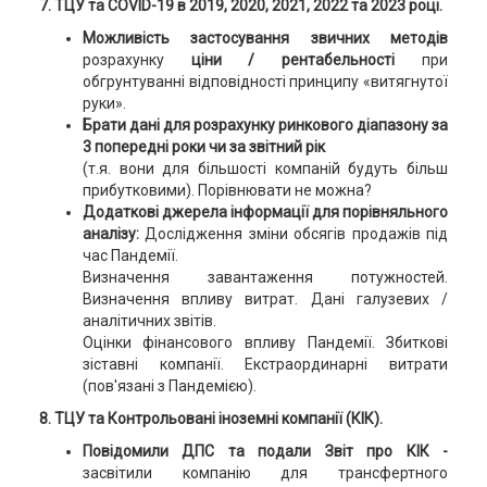
7. ТЦУ та COVID-19 в 2019, 2020, 2021, 2022 та 2023 році.
Можливість застосування звичних методів
розрахунку
ціни / рентабельності
при
обгрунтуванні відповідності принципу «витягнутої
руки».
Брати дані для розрахунку ринкового діапазону за
3 попередні роки чи за звітний рік
(т.я. вони для більшості компаній будуть більш
прибутковими). Порівнювати не можна?
Додаткові джерела інформації для порівняльного
аналізу:
Дослідження зміни обсягів продажів під
час Пандемії.
Визначення завантаження потужностей.
Визначення впливу витрат. Дані галузевих /
аналітичних звітів.
Оцінки фінансового впливу Пандемії. Збиткові
зіставні компанії. Екстраординарні витрати
(пов'язані з Пандемією).
8. ТЦУ та Контрольовані іноземні компанії (КІК).
Повідомили ДПС та подали Звіт про КІК -
засвітили компанію для трансфертного