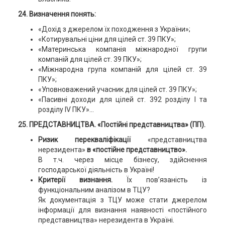
24. Визначення понять:
«Дохід з джерелом їх походження з України»;
«Котирувальні ціни для цілей ст. 39 ПКУ»;
«Материнська компанія міжнародної групи
компаній для цілей ст. 39 ПКУ»;
«Міжнародна група компаній для цілей ст. 39
ПКУ»;
«Уповноважений учасник для цілей ст. 39 ПКУ»;
«Пасивні доходи для цілей ст. 392 розділу І та
розділу IV ПКУ»...
25. ПРЕДСТАВНИЦТВА. «Постійні представництва» (ПП).
Ризик перекваліфікації
«представництва
нерезидента»
в «постійне представництво».
В т.ч. через місце бізнесу, здійснення
господарської діяльність в Україні!
Критерії визнання.
Їх пов’язаність із
функціональним аналізом в ТЦУ?
Як документація з ТЦУ може стати джерелом
інформації для визнання наявності «постійного
представництва» нерезидента в Україні.