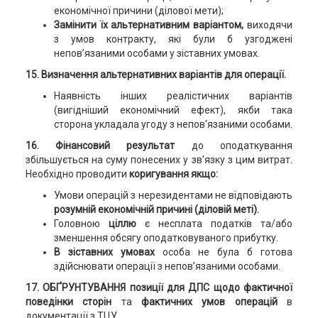
економічної причини (ділової мети);
Замінити їх альтернативним варіантом,
виходячи
з умов контракту, які були б узгоджені
непов’язаними особами у зіставних умовах.
15. Визначення альтернативних варіантів для операції.
Наявність інших реалістичних варіантів
(вигідніший економічний ефект), якби така
сторона укладала угоду з непов'язаними особами.
16. Фінансовий результат
до оподаткування
збільшується на суму понесених у зв’язку з цим витрат.
Необхідно проводити
коригування якщо:
Умови операцій з нерезидентами не відповідають
розумній економічній причині (діловій меті).
Головною
ціллю
є несплата податків та/або
зменшення обсягу оподатковуваного прибутку.
В зіставних умовах
особа не була б готова
здійснювати операції з непов’язаними особами.
17. ОБҐРУНТУВАННЯ позиції для ДПС щодо фактичної
поведінки сторін
та
фактичних умов операцій
в
документації з ТЦУ.