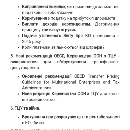
Виправлення помилок,
які призвели до заниження
податкового зобов'язання.
Коригування
з податку на прибуток підприємств.
Виплати доходів
нерезидентам.
Дотримання
принципу
«витягнутої руки».
Подача уточненого Звіту про КО
починаючи з
2015 року.
Коли платники звільнюються від штрафів?
5. Нові рекомендації OECD, Керівництва ООН з ТЦУ
-
використання для обґрунтування
трансферного
ціноутворення.
Оновленні рекомендації OECD
Transfer Pricing
Guidelines for Multinational Enterprises and Tax
Administrations.
Нова редакція Керівництва ООН з ТЦУ
для країн,
що розвиваються.
6. ТЦУ та війна.
Врахування при розрахунку цін та рентабельності
в КО збитків.