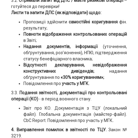
3.2.
Отримали запит від ДПС / маєте ризикові операції –
готуйтеся до перевірки!
Листи та запити ДПС (я
к відповідати)
щодо:
Пропозиції здійснити
самостійні коригування
фін.
результату;
Повноти відображення контрольованих операцій
в Звіті;
Надання документів, інформації
(уточнення,
обґрунтування, роз’яснення), НПЮ, підтвердження
статусу бенефіціарного власника;
Відсутності декларування, невідображення
конструктивних дивідендів;
надання
обґрунтування по
«30% коригуванням»;
Повідомлення про
участь у МГК.
3.3.
Подання звітності, документації про контрольовані
операції (КО)
- в період воєнного стану.
Звіт про КО. Документація з ТЦУ (локальний
файл). Глобальна документація (майстер-файл).
CbC Report. Повідомлення про участь у МГК
.
4. Виправлення помилок в звітності по ТЦУ.
Закон №
3219.