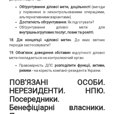
Обґрунтування ділової мети, доцільності
(вигоди
у порівнянні із неконтрольованими операціями,
альтернативними варіантами).
Достатність обгрунтування.
Як підготувати?
Обґрунтування ділової мети для
внутрішньогрупових послуг, позик та роялті.
18. Дія концепції «ділової мети».
До яких звітних
періодів застосовувати?
19. Обов’язок доведення обставин
відсутності ділової
мети покладається на контролюючий орган.
Правомірність ДПС
розподілити функції, активи,
ризики -
на користь компанії-резидента України.
ПОВ’ЯЗАНІ ОСОБИ.
НЕРЕЗИДЕНТИ. НПЮ.
Поcередники.
Бенефіціарні власники.