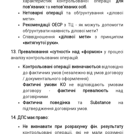
характеристик контрольованої операції
для
пов'язаних
та
непов'язаних осіб.
Нетоварні операції
та обґрунтування «ділової
мети».
Рекомендації ОЕСР
з ТЦ - як можуть допомогти
обґрунтувати наявність ділової мети?
Співвідношення
«ділової мети»
з принципом
«витягнутої руки».
13. Превалювання «сутності» над «формою»
у процесі
аналізу контрольованих операцій.
Контрольовані операції
визначаються
відповідно
до фактичних умов (незалежно від умов договору
/ документального оформлення).
Фактичні умови КО
не відповідають умовам
договору -
фактичні превалюють
над
договірними.
Фактична поведінка
та
Substance
на
підтвердження договірних умов.
14. ДПС має право:
Не визнавати при розрахунку фін. результату
контрольовані операції, які не мали розумної