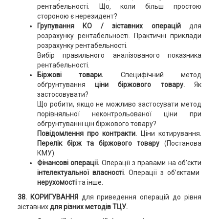
рентабельності. Що, коли більш простою
стороною є нерезидент?
Групування КО / зіставних операцій
для
розрахунку рентабельності. Практичні приклади
розрахунку рентабельності.
Вибір правильного аналізованого показника
рентабельності.
Біржові товари.
Специфічний метод
обґрунтування
ціни біржового товару.
Як
застосовувати?
Що робити, якщо не можливо застосувати метод
порівняльної неконтрольованої ціни при
обгрунтуванні цін біржового товару?
Повідомлення про контракти.
Ціни котирування.
Перелік бірж та біржового товару
(Постанова
КМУ).
Фінансові операції.
Операції з правами на об’єкти
інтелектуальної власності
. Операції з об’єктами
нерухомості
та інше.
38. КОРИГУВАННЯ
для приведення операцій до рівня
зіставних
для різних методів ТЦУ.