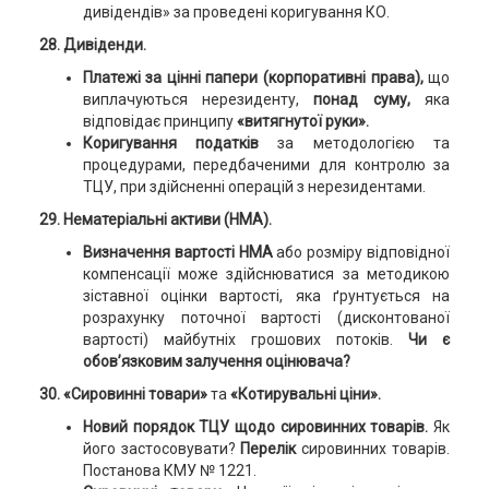
дивідендів» за проведені коригування КО.
28. Дивіденди.
Платежі за цінні папери (корпоративні права),
що
виплачуються нерезиденту,
понад суму,
яка
відповідає принципу
«витягнутої руки».
Коригування податків
за методологією та
процедурами, передбаченими для контролю за
ТЦУ, при здійсненні операцій з нерезидентами.
29. Нематеріальні активи (НМА).
Визначення вартості НМА
або розміру відповідної
компенсації може здійснюватися за методикою
зіставної оцінки вартості, яка ґрунтується на
розрахунку поточної вартості (дисконтованої
вартості) майбутніх грошових потоків.
Чи є
обов’язковим залучення оцінювача?
30.
«Сировинні товари»
та
«Котирувальні ціни».
Новий порядок ТЦУ щодо сировинних товарів.
Як
його застосовувати?
Перелік
сировинних товарів.
Постанова КМУ № 1221.