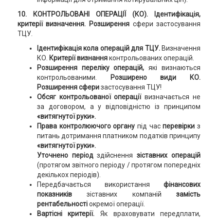
10. КОНТРОЛЬОВАНІ ОПЕРАЦІЇ (КО).
Ідентифікація,
критерії визначення. Розширення
сфери застосування
ТЦУ.
Ідентифікація кола операцій для ТЦУ.
Визначення
КО.
Критерії
визнання
контрольованих операцій.
Розширення переліку операцій,
які визнаються
контрольованими.
Розширено види КО.
Розширення сфери
застосування ТЦУ!
Обсяг контрольованої операції
визначається не
за договором, а у відповідністю із принципом
«витягнутої руки».
Права контролюючого органу
під час
перевірки
з
питань дотримання платником податків принципу
«витягнутої руки».
Уточнено період
здійснення
зіставних операцій
(протягом звітного періоду / протягом попередніх
декількох періодів).
Передбачається використання
фінансових
показників
зіставних компаній
замість
рентабельності
окремої операції.
Вартісні критерії.
Як враховувати передплати,