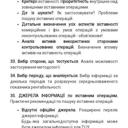
Критерії
зіставності.
Пріоритетність
внутрішніх над
зовнішніми зіставними операціями.
Де їх шукати?
Як застосовувати? Проблеми
пошуку зіставних операцій.
Детальне визначення усіх аспектів зіставності
комерційних і фін. умов операцій з умовами
неконтрольованих операцій - обов’язкове!
Аналіз активів використаних сторонами
контрольованих операцій.
Визначення впливу
активів на зіставність операцій.
33. Вибір сторони, що тестуються.
Аналіз можливості
застосування методології.
34. Вибір періоду, що аналізується.
Вибір інформації за
декілька періодів та розрахунок середньозваженого
показника рентабельності.
35. ДЖЕРЕЛА ІНФОРМАЦІЇ по зіставним операціям.
Практичні рекомендації по пошуку зіставних операцій.
Відсутні офіційні джерела.
Розширено перелік
джерел інформації.
Будь-яка загальнодоступна інформація може
бути джерелом інформації для ТЦУ.