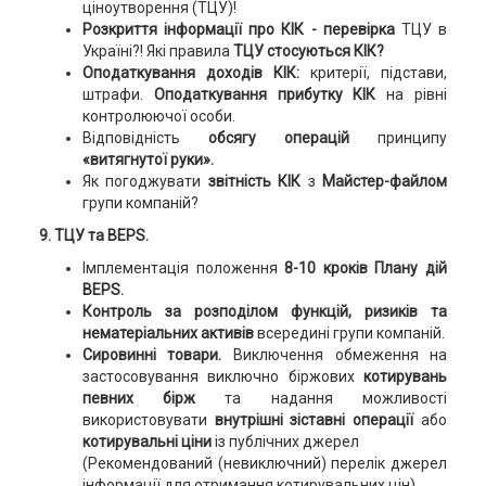
ціноутворення (ТЦУ)!
Розкриття інформації про КІК -
перевірка
ТЦУ в
Україні?! Які правила
ТЦУ стосуються КІК?
Оподаткування доходів КІК:
критерії, підстави,
штрафи.
Оподаткування прибутку
КІК
на рівні
контролюючої особи.
Відповідність
обсягу операцій
принципу
«витягнутої руки».
Як погоджувати
звітність КІК
з
Майстер-файлом
групи компаній?
9. ТЦУ та BEPS.
Імплементація положення
8-10 кроків Плану дій
BEPS.
Контроль за розподілом функцій, ризиків та
нематеріальних активів
всередині групи компаній.
Сировинні товари.
Виключення обмеження на
застосовування виключно біржових
котирувань
певних бірж
та надання можливості
використовувати
внутрішні зіставні операції
або
котирувальні ціни
із публічних джерел
(Рекомендований (невиключний) перелік джерел
інформації для отримання котирувальних цін).