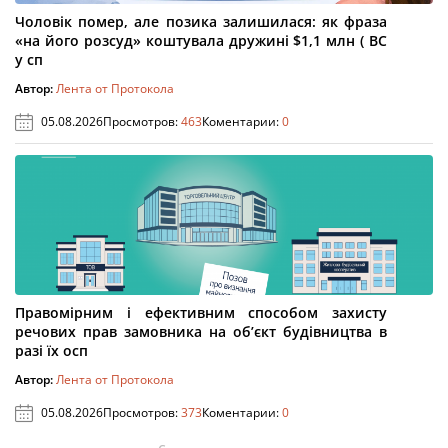
Чоловік помер, але позика залишилася: як фраза
«на його розсуд» коштувала дружині $1,1 млн ( ВС
у сп
Автор:
Лента от Протокола
05.08.2026
Просмотров:
463
Коментарии:
0
Правомірним і ефективним способом захисту
речових прав замовника на об’єкт будівництва в
разі їх осп
Автор:
Лента от Протокола
05.08.2026
Просмотров:
373
Коментарии:
0