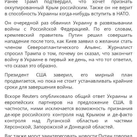
Ранее Трамп подтвердил, что хочет признать
оккупированный Крым российским. Также он не верит
в способность Украины когда-нибудь вступить в НАТО.
Он очередной раз обвинил Украину в развязывании
войны с Российской Федерацией. По его словам,
кремлевский правитель Путин решил совершить
нападение после того, как Киев заявил о желании стать
членом Североатлантического Альянс. Журналист
спросил Трампа о том, почему он сказал, что закончит
войну в Украине в первый же день, на что тот ответил,
что сказал это образно.
Президент США заверил, его мирный план
продвигается, но пока не стоит устанавливать крайние
сроки для завершения войны.
Вскоре Reuters опубликовало общий ответ Украины и
европейских партнеров на предложение США. В
частности, ними исключается возможность признания
де-юре российского контроля над Крымом и де-факто
контроля над Луганской областью и частями
Херсонской, Запорожской и Донецкой областей.
Вас также могут заинтересовать новости:Путин говорил