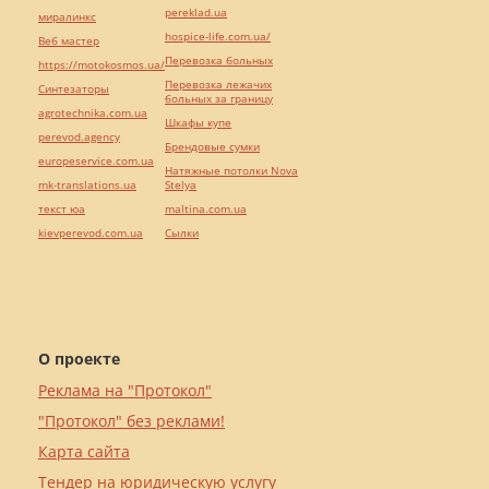
pereklad.ua
миралинкс
hospice-life.com.ua/
Веб мастер
Перевозка больных
https://motokosmos.ua/
Перевозка лежачих
Синтезаторы
больных за границу
agrotechnika.com.ua
Шкафы купе
perevod.agency
Брендовые сумки
europeservice.com.ua
Натяжные потолки Nova
mk-translations.ua
Stelya
текст юа
maltina.com.ua
kievperevod.com.ua
Cылки
О проекте
Реклама на "Протокол"
"Протокол" без реклами!
Карта сайта
Тендер на юридическую услугу