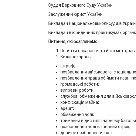
Суддя Верховного Суду України.
Заслужений юрист України.
Викладач Національноїшколисуддів Україн
Викладач в юридичних практикумах органі
Питання, які розглянемо:
Поняття покарання та його мета, заг
Види покарань:
штраф;
позбавлення військового, спеціальног
позбавлення права обіймати певні п
громадські роботи;
виправні роботи;
службові обмеження для військовос
конфіскація майна;
арешт;
обмеження волі;
тримання в дисциплінарному батальй
позбавлення волі на певний строк;
довічне позбавлення волі.