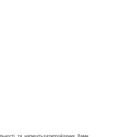
льності та напишітьдатипройдених Вами