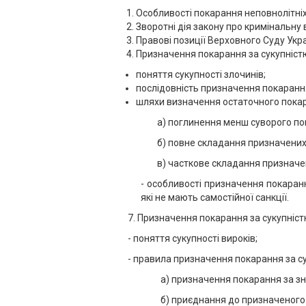
Особливості покарання неповнолітніх
Зворотні дія закону про кримінальну
Правові позиції Верховного Суду Укр
Призначення покарання за сукупністю
поняття сукупності злочинів;
послідовність призначення покаранн
шляхи визначення остаточного пока
а) поглинення менш суворого по
б) повне складання призначених
в) часткове складання призначе
- особливості призначення покаранн
які не мають самостійної санкції.
7. Призначення покарання за сукупніст
- поняття сукупності вироків;
- правила призначення покарання за су
а) призначення покарання за з
б) приєднання до призначеного