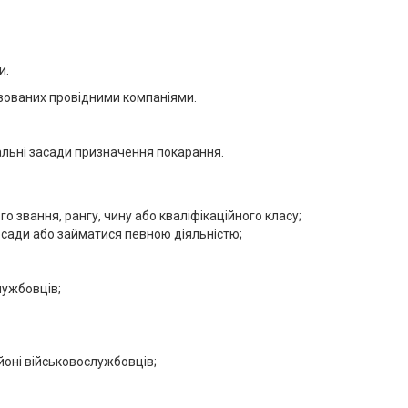
и.
зованих провідними компаніями.
альні засади призначення покарання.
о звання, рангу, чину або кваліфікаційного класу;
осади або займатися певною діяльністю;
лужбовців;
оні військовослужбовців;