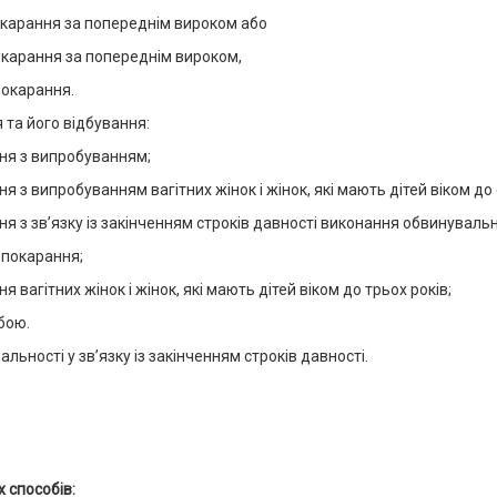
окарання за попереднім вироком або
окарання за попереднім вироком,
покарання.
 та його відбування:
ння з випробуванням;
я з випробуванням вагітних жінок і жінок, які мають дітей віком до 
ня з зв’язку із закінченням строків давності виконання обвинуваль
 покарання;
я вагітних жінок і жінок, які мають дітей віком до трьох років;
бою.
альності у зв’язку із закінченням строків давності.
 способів: