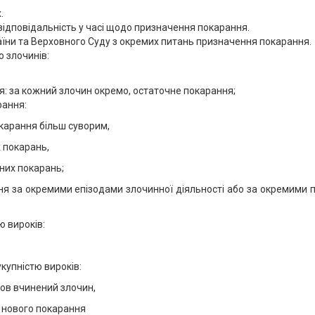
.
 відповідальність у часі щодо призначення покарання.
аїни та Верховного Суду з окремих питань призначення покарання.
 злочинів:
я: за кожний злочин окремо, остаточне покарання;
рання:
карання більш суворим,
 покарань,
них покарань;
я за окремими епізодами злочинної діяльності або за окремими пу
ю вироків:
купністю вироків:
нов вчинений злочин,
 нового покарання