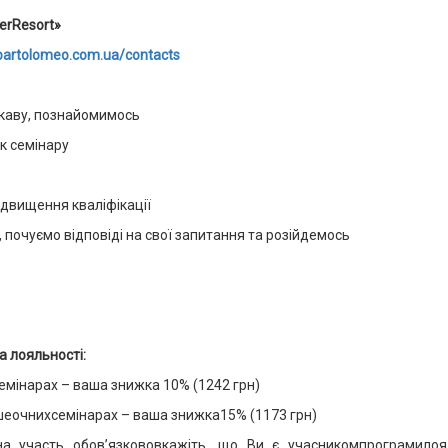
erResort»
/bartolomeo.com.ua/contacts
о каву, познайомимось
ок семінару
ідвищення кваліфікації
, почуємо відповіді на свої запитання та розійдемось
а лояльності:
емінарах – ваша знижка 10% (1242 грн)
ьшеочнихсемінарах – ваша знижка15% (1173 грн)
на участь обов’язкововкажіть, що Ви є учасникомпрограмилоя