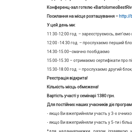
Конференц-зал готелю «BartolomeoBestRiv
Посилання на місце розташування –
http:/
У цей день ми:
11:30-12:00 год. – зареєструємось, вип’єм
12:00 -14:30 год. – прослухаємо перший бл
14.30-15.00–смачно пообідаємо
15.00-15.30 – отримаємо сертифікати про п
15:30-18.00 год. – прослухаємо другий блок
Реєстрація відкрита!
Кількість місць обмежена!
Вартість участі у семінарі 1380 грн
.
Для постійних наших учасників діє програм
- якщо Ви вжеприйняли участь у 3-х очнихс
- якщо Ви вжеприйняли участь у 5-ти і біл
*для наданнязнижки, разом іззаявкою 