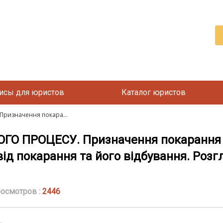
исы для юристов
Каталог юристов
ризначення покара...
О ПРОЦЕСУ. Призначення покарання з
від покарання та його відбування. Розг
осмотров :
2446