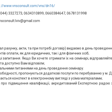
p://www.vnsconsult.com/vns/dn16/
(044) 3327273, 0634310899, 0660384647, 0678131998
sconsult.lviv@gmail.com
нал рахунку, акти, та при потребі договір) видаємо в день проведенн
тів оплати, як для юридичних, так і для фізичних осіб;
ші запитання. Якщо Ви хочете отримати їх на семінарі, відправля
та доступно Вам відповіли;
альними питаннями на день проведення семінару.
необхідності, пропонуються додаткові послуги по перебуванню у м. 
ається конспект в електронному вигляді з усіма матеріалами;
про підвищення кваліфікації, акредитований Експертною радою з