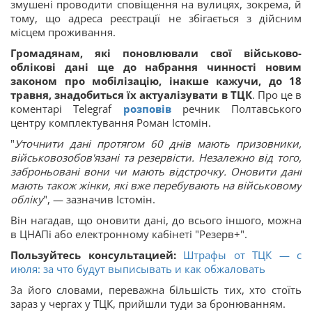
змушені проводити сповіщення на вулицях, зокрема, й
тому, що адреса реєстрації не збігається з дійсним
місцем проживання.
Громадянам, які поновлювали свої військово-
облікові дані ще до набрання чинності новим
законом про мобілізацію, інакше кажучи, до 18
травня, знадобиться їх актуалізувати в ТЦК
. Про це в
коментарі Telegraf
розповів
речник Полтавського
центру комплектування Роман Істомін.
"
Уточнити дані протягом 60 днів мають призовники,
військовозобов'язані та резервісти. Незалежно від того,
заброньовані вони чи мають відстрочку. Оновити дані
мають також жінки, які вже перебувають на військовому
обліку
", — зазначив Істомін.
Він нагадав, що оновити дані, до всього іншого, можна
в ЦНАПі або електронному кабінеті "Резерв+".
Пользуйтесь консультацией:
Штрафы от ТЦК — с
июля: за что будут выписывать и как обжаловать
За його словами, переважна більшість тих, хто стоїть
зараз у чергах у ТЦК, прийшли туди за бронюванням.