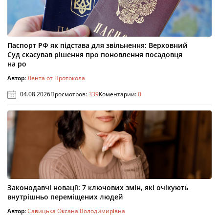
Паспорт РФ як підстава для звільнення: Верховний
Суд скасував рішення про поновлення посадовця
на ро
Автор:
Лента от Протокола
04.08.2026
Просмотров:
339
Коментарии:
0
Законодавчі новації: 7 ключових змін, які очікують
внутрішньо переміщених людей
Автор:
Савицька Оксана Володимирівна