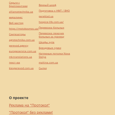
Серьги с
Винный шкаф
бриллиантами
Подготовка к НМТ / ВНО
alliancetechnika.ua
pereklad.ua
миралинкс
hospice-life.com.ua/
Веб мастер
Перевозка больных
https://motokosmos.ua/
Перевозка лежачих
Синтезаторы
больных за границу
agrotechnika.com.ua
Шкафы купе
perevod.agency
Брендовые сумки
europeservice.com.ua
Натяжные потолки Nova
mk-translations.ua
Stelya
текст юа
maltina.com.ua
kievperevod.com.ua
Cылки
О проекте
Реклама на "Протокол"
"Протокол" без реклами!