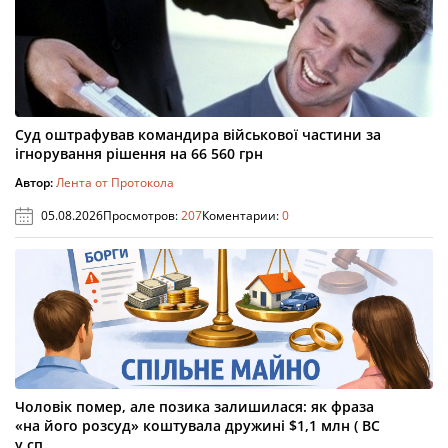
Суд оштрафував командира військової частини за
ігнорування рішення на 66 560 грн
Автор:
Лента от Протокола
05.08.2026
Просмотров:
207
Коментарии:
0
Чоловік помер, але позика залишилася: як фраза
«на його розсуд» коштувала дружині $1,1 млн ( ВС
у сп