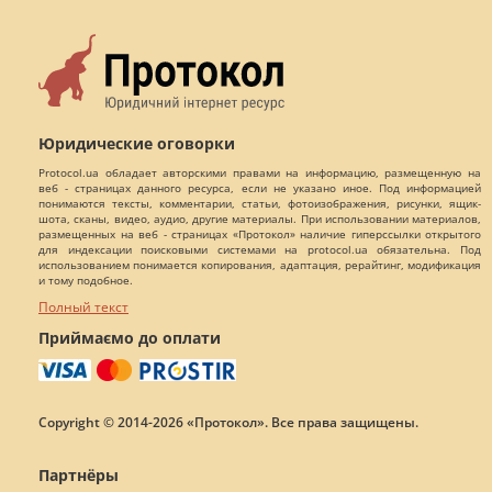
Юридические оговорки
Protocol.ua обладает авторскими правами на информацию, размещенную на
веб - страницах данного ресурса, если не указано иное. Под информацией
понимаются тексты, комментарии, статьи, фотоизображения, рисунки, ящик-
шота, сканы, видео, аудио, другие материалы. При использовании материалов,
размещенных на веб - страницах «Протокол» наличие гиперссылки открытого
для индексации поисковыми системами на protocol.ua обязательна. Под
использованием понимается копирования, адаптация, рерайтинг, модификация
и тому подобное.
Полный текст
Приймаємо до оплати
Copyright © 2014-2026 «Протокол». Все права защищены.
Партнёры