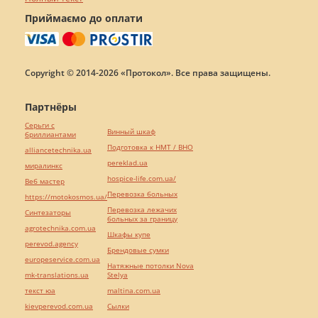
Приймаємо до оплати
Copyright © 2014-2026 «Протокол». Все права защищены.
Партнёры
Серьги с
Винный шкаф
бриллиантами
Подготовка к НМТ / ВНО
alliancetechnika.ua
pereklad.ua
миралинкс
hospice-life.com.ua/
Веб мастер
Перевозка больных
https://motokosmos.ua/
Перевозка лежачих
Синтезаторы
больных за границу
agrotechnika.com.ua
Шкафы купе
perevod.agency
Брендовые сумки
europeservice.com.ua
Натяжные потолки Nova
mk-translations.ua
Stelya
текст юа
maltina.com.ua
kievperevod.com.ua
Cылки