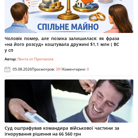
Чоловік помер, але позика залишилася: як фраза
«на його розсуд» коштувала дружині $1,1 млн ( ВС
у сп
Автор:
Лента от Протокола
05.08.2026
Просмотров:
391
Коментарии:
0
Суд оштрафував командира військової частини за
ігнорування рішення на 66 560 грн