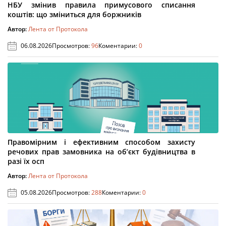
НБУ змінив правила примусового списання
коштів: що зміниться для боржників
Автор:
Лента от Протокола
06.08.2026
Просмотров:
96
Коментарии:
0
Правомірним і ефективним способом захисту
речових прав замовника на об’єкт будівництва в
разі їх осп
Автор:
Лента от Протокола
05.08.2026
Просмотров:
288
Коментарии:
0