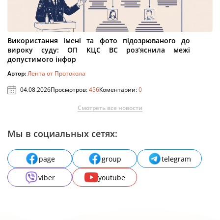
Використання імені та фото підозрюваного до
вироку суду: ОП КЦС ВС роз’яснила межі
допустимого інфор
Автор:
Лента от Протокола
04.08.2026
Просмотров:
456
Коментарии:
0
Смотреть все новости
Мы в социальных сетях:
page
group
telegram
viber
youtube