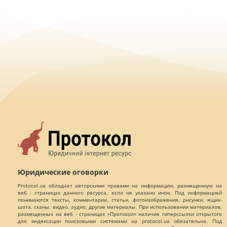
Юридические оговорки
Protocol.ua обладает авторскими правами на информацию, размещенную на
веб - страницах данного ресурса, если не указано иное. Под информацией
понимаются тексты, комментарии, статьи, фотоизображения, рисунки, ящик-
шота, сканы, видео, аудио, другие материалы. При использовании материалов,
размещенных на веб - страницах «Протокол» наличие гиперссылки открытого
для индексации поисковыми системами на protocol.ua обязательна. Под