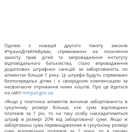
Однією з новацій другого пакету законів
#ЧужихДітейНеБуває, спрямованих на посилення
захисту прав дітей та запровадження інституту
відповідального батьківства, стало впровадження
додаткових штрафних санкцій за заборгованість по
аліментах більше 1 року. Ці штрафи будуть спрямовані
безпосередньо дітям і є своєрідною компенсацією за
несвоєчасне отримання ними коштів. Про це йдеться
на сайті
minjust.gov.ua
.
«Якщо у платника аліментів виникає заборгованість в
сукупному розмірі більша, ніж сума відповідних
платежів за 1 рік, то на таку особу накладатиметься
штраф в розмірі 20% від заборгованої суми. Якщо ж
заборгована сума перевищуватиме в сукупному розмірі
суму відповідних платежів за 2 роки, то в такому