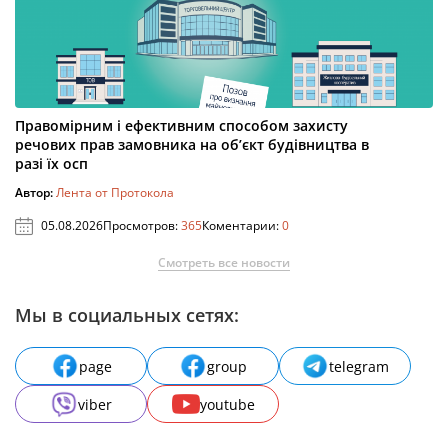
Правомірним і ефективним способом захисту
речових прав замовника на об’єкт будівництва в
разі їх осп
Автор:
Лента от Протокола
05.08.2026
Просмотров:
365
Коментарии:
0
Смотреть все новости
Мы в социальных сетях:
page
group
telegram
viber
youtube