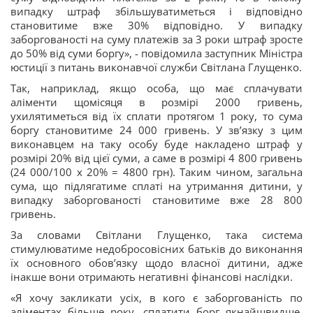
випадку штраф збільшуватиметься і відповідно
становитиме вже 30% відповідно. У випадку
заборгованості на суму платежів за 3 роки штраф зросте
до 50% від суми боргу», - повідомила заступник Міністра
юстиції з питань виконавчої служби Світлана Глущенко.
Так, наприклад, якщо особа, що має сплачувати
аліменти щомісяця в розмірі 2000 гривень,
ухилятиметься від їх сплати протягом 1 року, то сума
боргу становитиме 24 000 гривень. У зв’язку з цим
виконавцем на таку особу буде накладено штраф у
розмірі 20% від цієї суми, а саме в розмірі 4 800 гривень
(24 000/100 х 20% = 4800 грн). Таким чином, загальна
сума, що підлягатиме сплаті на утримання дитини, у
випадку заборгованості становитиме вже 28 800
гривень.
За словами Світлани Глущенко, така система
стимулюватиме недобросовісних батьків до виконання
їх основного обов’язку щодо власної дитини, адже
інакше вони отримають негативні фінансові наслідки.
«Я хочу закликати усіх, в кого є заборгованість по
аліментах більше року, сплатити борг якнайшвидше,