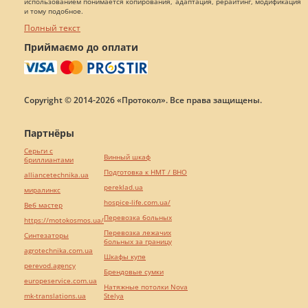
использованием понимается копирования, адаптация, рерайтинг, модификация
и тому подобное.
Полный текст
Приймаємо до оплати
Copyright © 2014-2026 «Протокол». Все права защищены.
Партнёры
Серьги с
Винный шкаф
бриллиантами
Подготовка к НМТ / ВНО
alliancetechnika.ua
pereklad.ua
миралинкс
hospice-life.com.ua/
Веб мастер
Перевозка больных
https://motokosmos.ua/
Перевозка лежачих
Синтезаторы
больных за границу
agrotechnika.com.ua
Шкафы купе
perevod.agency
Брендовые сумки
europeservice.com.ua
Натяжные потолки Nova
mk-translations.ua
Stelya