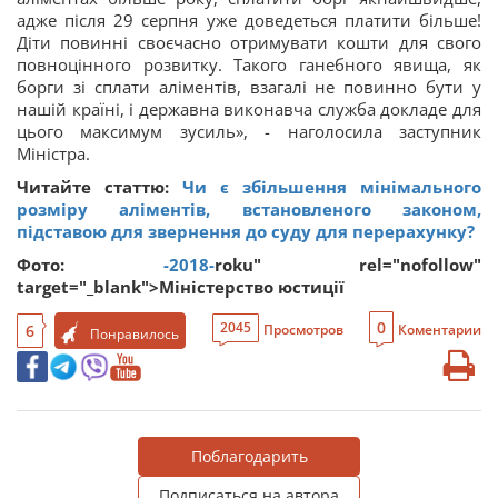
адже після 29 серпня уже доведеться платити більше!
Діти повинні своєчасно отримувати кошти для свого
повноцінного розвитку. Такого ганебного явища, як
борги зі сплати аліментів, взагалі не повинно бути у
нашій країні, і державна виконавча служба докладе для
цього максимум зусиль», - наголосила заступник
Міністра.
Читайте статтю:
Чи є збільшення мінімального
розміру аліментів, встановленого законом,
підставою для звернення до суду для перерахунку?
Фото:
-2018-
roku" rel="nofollow"
target="_blank">
Міністерство юстиції
0
2045
6
Просмотров
Коментарии
Понравилось
Поблагодарить
Подписаться на автора