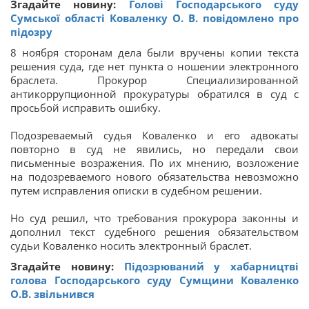
Згадайте новину:
Голові Господарського суду
Сумської області Коваленку О. В. повідомлено про
підозру
8 ноября сторонам дела были вручены копии текста
решения суда, где нет пункта о ношении электронного
браслета. Прокурор Специализированной
антикоррупционной прокуратуры обратился в суд с
просьбой исправить ошибку.
Подозреваемый судья Коваленко и его адвокаты
повторно в суд не явились, но передали свои
письменные возражения. По их мнению, возложение
на подозреваемого нового обязательства невозможно
путем исправления описки в судебном решении.
Но суд решил, что требования прокурора законны и
дополнил текст судебного решения обязательством
судьи Коваленко носить электронный браслет.
Згадайте новину:
Підозрюваний у хабарництві
голова Господарського суду Сумщини Коваленко
О.В. звільнився