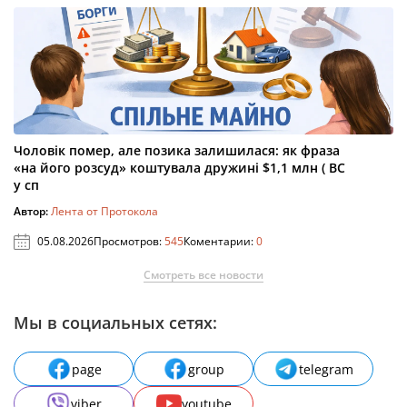
Чоловік помер, але позика залишилася: як фраза
«на його розсуд» коштувала дружині $1,1 млн ( ВС
у сп
Автор:
Лента от Протокола
05.08.2026
Просмотров:
545
Коментарии:
0
Смотреть все новости
Мы в социальных сетях:
page
group
telegram
viber
youtube