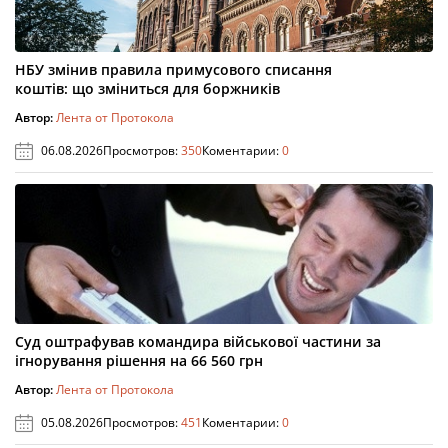
НБУ змінив правила примусового списання
коштів: що зміниться для боржників
Автор:
Лента от Протокола
06.08.2026
Просмотров:
350
Коментарии:
0
Суд оштрафував командира військової частини за
ігнорування рішення на 66 560 грн
Автор:
Лента от Протокола
05.08.2026
Просмотров:
451
Коментарии:
0