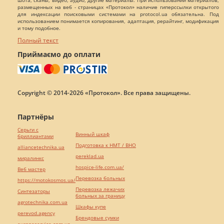
шота, сканы, видео, аудио, другие материалы. При использовании материалов,
размещенных на веб - страницах «Протокол» наличие гиперссылки открытого
для индексации поисковыми системами на protocol.ua обязательна. Под
использованием понимается копирования, адаптация, рерайтинг, модификация
и тому подобное.
Полный текст
Приймаємо до оплати
Copyright © 2014-2026 «Протокол». Все права защищены.
Партнёры
Серьги с
Винный шкаф
бриллиантами
Подготовка к НМТ / ВНО
alliancetechnika.ua
pereklad.ua
миралинкс
hospice-life.com.ua/
Веб мастер
Перевозка больных
https://motokosmos.ua/
Перевозка лежачих
Синтезаторы
больных за границу
agrotechnika.com.ua
Шкафы купе
perevod.agency
Брендовые сумки