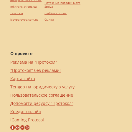
europeservice.com.ua
Натяжные потолки Nova
mk-translations.ua
Stelya
текст юа
maltina.com.ua
kievperevod.com.ua
Cылки
О проекте
Реклама на "Протокол"
"Протокол" без реклами!
Карта сайта
Тендер на юридическую услугу
Пользовательское соглашение
Допомогти ресурсу "Протокол"
Кредит онлайн
iGaming Protocol