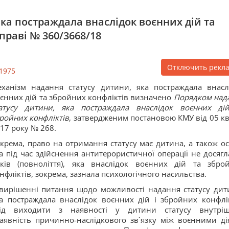
ка постраждала внаслідок воєнних дій та
справі № 360/3668/18
Отключить рекл
1975
ханізм надання статусу дитини, яка постраждала внасл
єнних дій та збройних конфліктів визначено
Порядком над
атусу дитини, яка постраждала внаслідок воєнних ді
ройних конфліктів
, затвердженим постановою КМУ від 05 кв
17 року № 268.
крема, право на отримання статусу має дитина, а також ос
а під час здійснення антитерористичної операції не досягл
ків (повноліття), яка внаслідок воєнних дій та збро
нфліктів, зокрема, зазнала психологічного насильства.
вирішенні питання щодо можливості надання статусу дит
а постраждала внаслідок воєнних дій і збройних конфлік
лід виходити з наявності у дитини статусу внутрі
аявність причинно-наслідкового зв`язку між воєнними ді