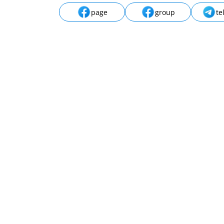
page
group
te