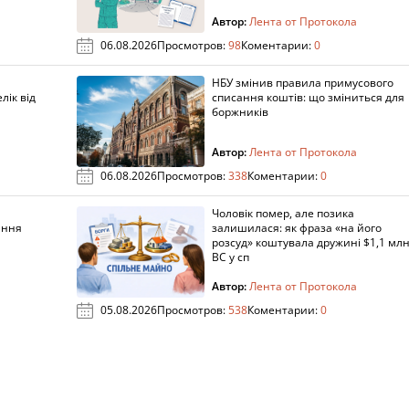
Автор:
Лента от Протокола
06.08.2026
Просмотров:
98
Коментарии:
0
НБУ змінив правила примусового
лік від
списання коштів: що зміниться для
боржників
Автор:
Лента от Протокола
06.08.2026
Просмотров:
338
Коментарии:
0
Чоловік помер, але позика
ання
залишилася: як фраза «на його
розсуд» коштувала дружині $1,1 млн
ВС у сп
Автор:
Лента от Протокола
05.08.2026
Просмотров:
538
Коментарии:
0