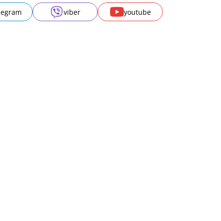
legram
viber
youtube