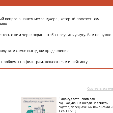
ий вопрос в нашем мессенджере , который поможет Вам
виях
етесь с ним через экран, чтобы получить услугу, Вам не нужно
получите самое выгодное предложение
 проблемы по фильтрам, показателям и рейтингу
Смотреть все но
Якщо суд встановив для
а
відшкодування шкоди наявність
підстав, передбачених приписами ч
1 ст. 1172 Ц