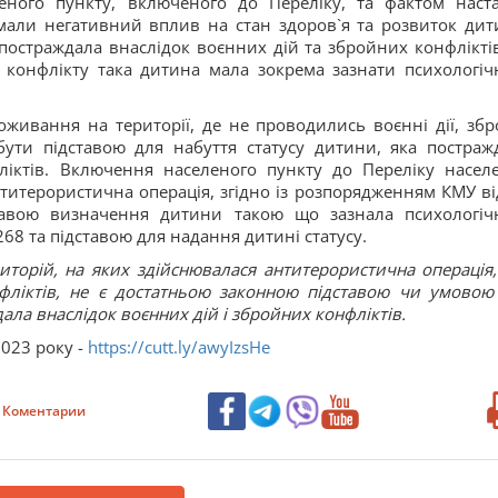
еного пункту, включеного до Переліку, та фактом наст
і мали негативний вплив на стан здоров`я та розвиток дит
 постраждала внаслідок воєнних дій та збройних конфліктів
 конфлікту така дитина мала зокрема зазнати психологіч
живання на території, де не проводились воєнні дії, збр
бути підставою для набуття статусу дитини, яка постраж
ліктів. Включення населеного пункту до Переліку насел
нтитерористична операція, згідно із розпорядженням КМУ ві
авою визначення дитини такою що зазнала психологіч
8 та підставою для надання дитині статусу.
иторій, на яких здійснювалася антитерористична операція,
фліктів, не є достатньою законною підставою чи умовою
ала внаслідок воєнних дій і збройних конфліктів.
2023 року -
https://cutt.ly/awyIzsHe
Коментарии