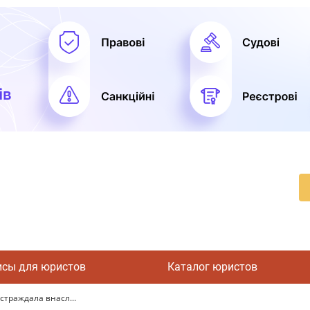
исы для юристов
Каталог юристов
страждала внасл...