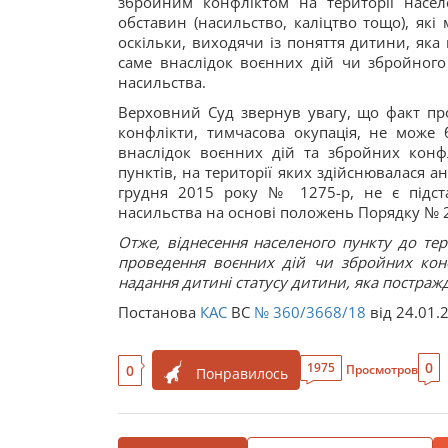
збройним конфліктом на території насел
обставин (насильство, каліцтво тощо), як
оскільки, виходячи із поняття дитини, яка
саме внаслідок воєнних дій чи збройного
насильства.
Верховний Суд звернув увагу, що факт про
конфлікти, тимчасова окупація, не може 
внаслідок воєнних дій та збройних конф
пунктів, на території яких здійснювалася а
грудня 2015 року № 1275-р, не є підст
насильства на основі положень Порядку № 26
Отже, віднесення населеного пункту до тер
проведення воєнних дій чи збройних кон
надання дитині статусу дитини, яка постражд
Постанова
КАС
ВС
№ 360/3668/18
від 24.01.
0
1975
0
Просмотров
Понравилось