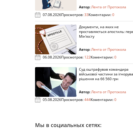
Автор:
Лента от Протокола
07.08.2026
Просмотров:
33
Коментарии:
0
Документи, на яких не
проставляється апостиль: пере
Мін’юсту
Автор:
Лента от Протокола
06.08.2026
Просмотров:
122
Коментарии:
0
Суд оштрафував командира
військової частини за ігнорув
рішення на 66 560 грн
Автор:
Лента от Протокола
05.08.2026
Просмотров:
444
Коментарии:
0
Мы в социальных сетях: