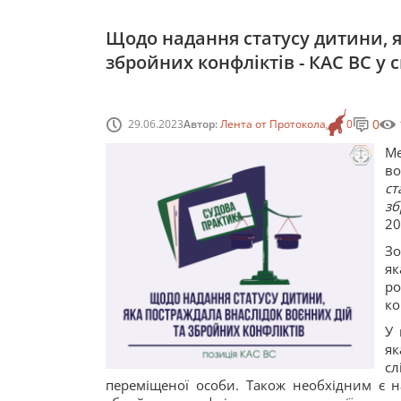
Щодо надання статусу дитини, я
збройних конфліктів - КАС ВС у 
0
29.06.2023
Автор:
Лента от Протокола
0
Ме
во
ст
зб
20
Зо
як
ро
ко
У 
як
с
переміщеної особи. Також необхідним є н