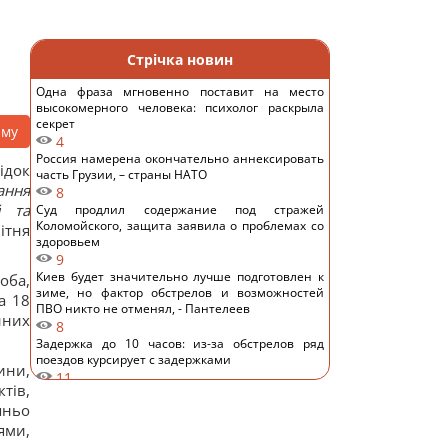
Стрічка новин
Одна фраза мгновенно поставит на место
высокомерного человека: психолог раскрыла
секрет
аму
4
Россия намерена окончательно аннексировать
ідок
часть Грузии, – страны НАТО
ання
8
й та
Суд продлил содержание под стражей
Коломойского, защита заявила о проблемах со
ітня
здоровьем
9
Киев будет значительно лучше подготовлен к
оба,
зиме, но фактор обстрелов и возможностей
а 18
ПВО никто не отменял, - Пантелеев
йних
8
Задержка до 10 часов: из-за обстрелов ряд
поездов курсирует с задержками
ини,
11
тів,
Бюджетный выбор: назван главный
шньо
автомобильный бестселлер в Европе
13
ями,
Гороскоп на 8 августа: Львам - отдых, Козерогам