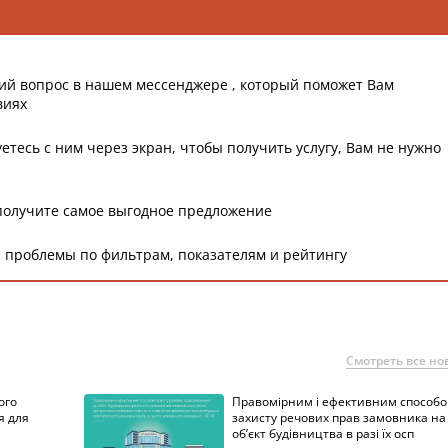
ий вопрос в нашем мессенджере , который поможет Вам
виях
етесь с ним через экран, чтобы получить услугу, Вам не нужно
получите самое выгодное предложение
 проблемы по фильтрам, показателям и рейтингу
Смотреть все но
ого
Правомірним і ефективним способ
я для
захисту речових прав замовника на
об’єкт будівництва в разі їх осп