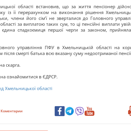
цької області встановив, що за життя пенсіонер дійсн
зку із її перерахунком на виконання рішення Хмельниць
льки, члени його сімʼї не зверталися до Головного управл
бласті за виплатою таких сум, то ці пенсійні виплати уві
к єдина спадкоємиця першої черги за законом, прийнял
ловного управління ПФУ в Хмельницькій області на кор
 після смерті батька всю вказану суму недоотриманої пенсії
а скарга.
на ознайомитися в ЄДРСР.
д Хмельницької області
Коментарии