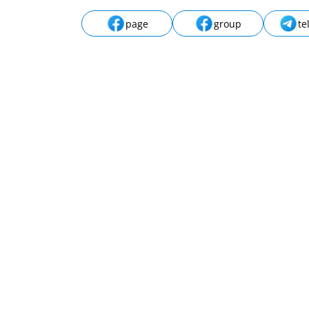
page
group
te