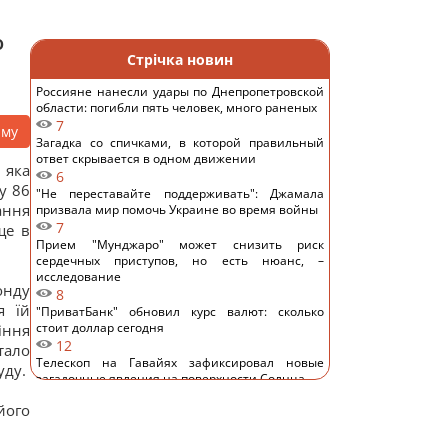
о
Стрічка новин
Россияне нанесли удары по Днепропетровской
области: погибли пять человек, много раненых
7
аму
Загадка со спичками, в которой правильный
ответ скрывается в одном движении
 яка
6
у 86
"Не переставайте поддерживать": Джамала
ання
призвала мир помочь Украине во время войны
7
ще в
Прием "Мунджаро" может снизить риск
сердечных приступов, но есть нюанс, –
исследование
онду
8
я їй
"ПриватБанк" обновил курс валют: сколько
стоит доллар сегодня
іння
12
тало
Телескоп на Гавайях зафиксировал новые
уду.
загадочные явления на поверхности Солнца
10
його
Трамп "наехал" на Хегсета из-за острой
нехватки ракет для ПВО, – WP
11