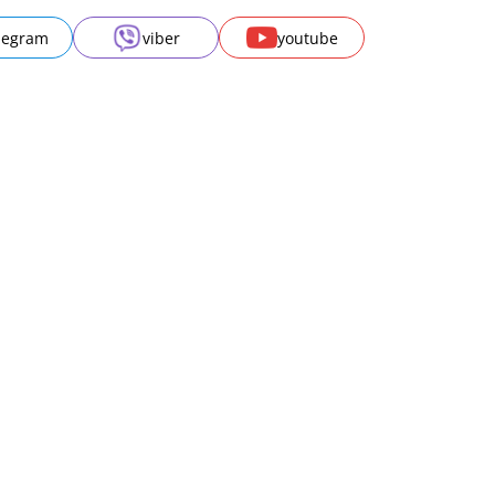
legram
viber
youtube