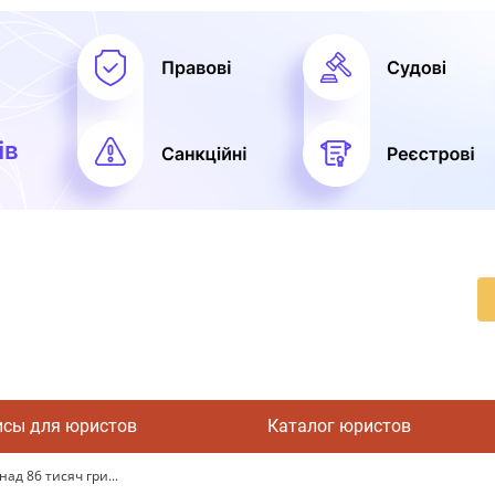
исы для юристов
Каталог юристов
ад 86 тисяч гри...