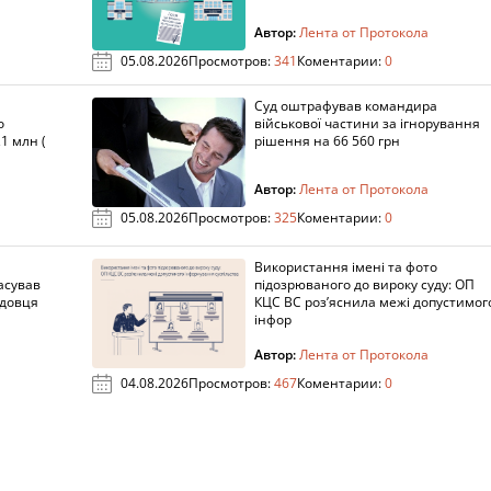
Автор:
Лента от Протокола
05.08.2026
Просмотров:
341
Коментарии:
0
Суд оштрафував командира
о
військової частини за ігнорування
1 млн (
рішення на 66 560 грн
Автор:
Лента от Протокола
05.08.2026
Просмотров:
325
Коментарии:
0
Використання імені та фото
асував
підозрюваного до вироку суду: ОП
адовця
КЦС ВС роз’яснила межі допустимог
інфор
Автор:
Лента от Протокола
04.08.2026
Просмотров:
467
Коментарии:
0