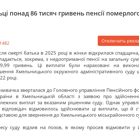
ці понад 86 тисяч гривень пенсії померлог
Отключить рекл
1482
сля смерті батька в
2025
році в жінки відкрилася спадщина,
ладається, зокрема, з недоотриманої пенсії на загальну сум
09,99 гривень. Ці виплати були нараховані на викон
шення Хмельницького окружного адміністративного суду 
22
році.
зивачка зверталася до Головного управління Пенсійного ф
раїни в Хмельницькій області з заявою про здійсненн
лежних виплат за вказаним рішенням суду. Однак управл
 відповідач відмовилось здійснювати ці виплати, що й с
дставою для звернення до Хмельницького міськрайонного с
есу суду відзив на позов, в якому просив відмовити у 