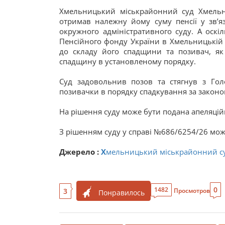
Хмельницький міськрайонний суд Хмельни
отримав належну йому суму пенсії у звʼя
окружного адміністративного суду. А оскі
Пенсійного фонду України в Хмельницькій о
до складу його спадщини та позивач, я
спадщину в установленому порядку.
Суд задовольнив позов та стягнув з Го
позивачки в порядку спадкування за законом
На рішення суду може бути подана апеляційн
З рішенням суду у справі №686/
6254
/26 мож
Джерело :
Х
мельницький міськрайонний су
0
1482
3
Просмотров
Понравилось