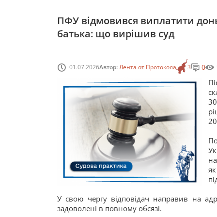
ПФУ відмовився виплатити донь
батька: що вирішив суд
0
01.07.2026
Автор:
Лента от Протокола
3
Пі
ск
3
рі
20
По
Ук
на
як
пі
У свою чергу відповідач направив на адр
задоволені в повному обсязі.