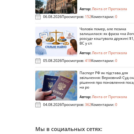
Автор:
Лента от Протокола
06.08.2026
Просмотров:
152
Коментарии:
0
Чоловік помер, але позика
залишилася: як фраза «на йог
розсуд» коштувала дружині $1,
ВС у сп
Автор:
Лента от Протокола
05.08.2026
Просмотров:
418
Коментарии:
0
Паспорт РФ як підстава для
звільнення: Верховний Суд ск
рішення про поновлення пос
на ро
Автор:
Лента от Протокола
04.08.2026
Просмотров:
362
Коментарии:
0
Мы в социальных сетях: