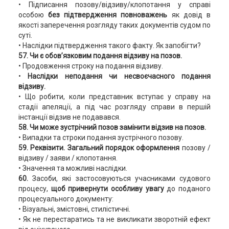
• Підписання позову/відзиву/клопотання у справі
особою
без підтвердження повноважень
як довід в
якості заперечення розгляду таких документів судом по
суті.
• Наслідки підтвердження такого факту. Як запобігти?
57. Чи є обов’язковим подання відзиву на позов.
• Продовження строку на подання відзиву.
•
Наслідки неподання чи несвоєчасного подання
відзиву.
• Що робити, коли представник вступає у справу на
стадії апеляції, а під час розгляду справи в першій
інстанції відзив не подавався.
58. Чи може зустрічний позов замінити відзив на позов.
• Випадки та строки подання зустрічного позову.
59. Реквізити. Загальний порядок оформлення
позову /
відзиву / заяви / клопотання.
• Значення та можливі наслідки.
60.
Засоби, які застосовуються учасниками судового
процесу,
щоб привернути особливу увагу
до поданого
процесуального документу:
• Візуальні, змістовні, стилістичні.
• Як не перестаратись та не викликати зворотній ефект