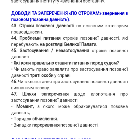
застосування інституту «визнання обставин».
ДОВОДИ ТА ЗАПЕРЕЧЕННЯ
«ПО СТРОКАМ» звернення з
позовом (позовна давність).
43. Строки позовної давності
по основним категоріям
правовідносин.
44. Проблемні питання
строків позовної давності, які
перебувають
на розгляді Великої Палати.
45. Застосування / незастосування
строків позовної
давності.
•
Як і коли правильно ставити питання перед судом?
• Чи мають право заявляти про застосування позовної
давності
треті особи
у справі.
46.
Чи є клопотання про застосування позовної давності
визнанням позову.
47. Шляхи заперечення
щодо клопотання про
застосування позовної давності:
•
Момент,
з якого може обраховуватися позовна
давність;
• Порядок
обчислення
;
• Випадки
переривання
позовної давності.