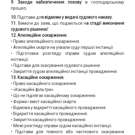
9. Заходи забезпечення позову
в господарському
процесі.
10.
Підстави дл
я відмови у видачі судового наказу.
11.
Вимоги до заяв, що подаються н
а стадії виконання
судового рішення/
12. Апеляційне оскарження.
• Право апеляційного оскарження.
• Апеляційні скарги на ухвали суду першої інстанції.
• Підготовка розгляду справи судом апеляційної
інстанції.
• Підстави для скасування судового рішення.
• Закриття судом апеляційної інстанції провадження.
13. Касаційне оскарження.
• Право касаційного оскарження.
• «Касаційні фільтри».
• Що не підлягає касаційному оскарженню.
• Форма і зміст касаційної скарги.
• Відмова у відкритті касаційного провадження.
• Відкриття касаційного провадження.
• Закриття касаційного провадження.
• Межі розгляду справи судом касаційної інстанції.
• Підстави для повного або часткового скасування