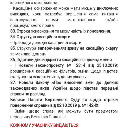
касаційного оскарження.
• Касаційне оскарження може мати місце
у виключних
випадках
, коли потребує вирішення саме питання
застосування норми матеріального та/або
процесуального права.
83. Строки
оскарження та можливість їх
поновлення
.
84. Структура касаційної скарги.
• Приклади доводів касаційної скарги.
85.
Структура
заперечення/відзиву на касаційну скаргу
та можливі доводи.
86. Підстави для відкриття касаційного провадження.
•
! Новели законопроекту № 2314 від 25.10.2019:
розширення касаційних фільтрів, зміни щодо підстав
скасування оскаржених судових рішень.
87. Новели Закону «Про внесення змін до деяких
законодавчих актів України щодо підстав передачі
справи на розгляд
Великої Палати Верховного Суду та щодо строків
повернення справи» від 02.10.2019 р. № 142-IX:
• Зміни щодо справ, які можуть бути предметом
перегляду Великою Палатою.
КОЖНОМУ УЧАСНИКУ ВИДАЮТЬСЯ: