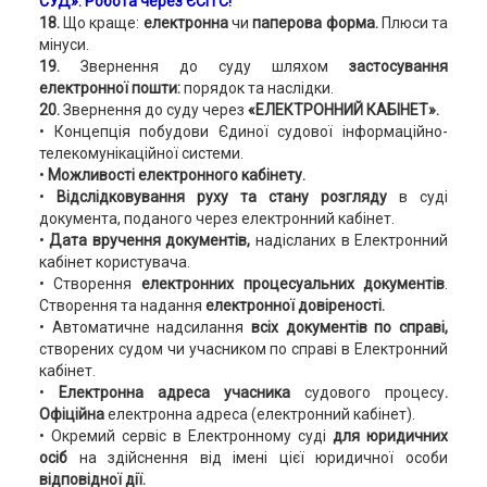
СУД». Робота через ЄСІТС!
18.
Що краще:
електронна
чи
паперова форма.
Плюси та
мінуси.
19.
Звернення до суду шляхом
застосування
електронної пошти:
порядок та наслідки.
20.
Звернення до суду через
«ЕЛЕКТРОННИЙ КАБІНЕТ».
• Концепція побудови Єдиної судової інформаційно-
телекомунікаційної системи.
•
Можливості електронного кабінету.
•
Відслідковування руху та стану розгляду
в суді
документа, поданого через електронний кабінет.
•
Дата вручення документів,
надісланих в Електронний
кабінет користувача.
• Створення
електронних процесуальних документів
.
Створення та надання
електронної довіреності.
• Автоматичне надсилання
всіх документів по справі,
створених судом чи учасником по справі в Електронний
кабінет.
•
Електронна адреса учасника
судового процесу
.
Офіційна
електронна адреса (електронний кабінет).
• Окремий сервіс в Електронному суді
для юридичних
осіб
на здійснення від імені цієї юридичної особи
відповідної дії.