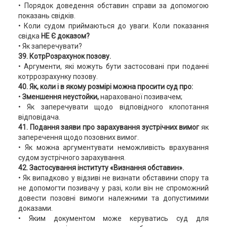
• Порядок доведення обставин справи за допомогою
показань свідків.
• Коли судом приймаються до уваги. Коли показання
свідка
НЕ Є доказом?
• Як заперечувати?
39. КотрРозрахунок позову.
• Аргументи, які можуть бути застосовані при поданні
котррозрахунку позову.
40. Як, коли і в якому розмірі можна просити суд про:
•
Зменшення неустойки,
нарахованої позивачем;
• Як заперечувати щодо відповідного клопотання
відповідача.
41. Подання заяви про зарахування зустрічних вимог
як
заперечення щодо позовних вимог.
• Як можна аргументувати неможливість врахування
судом зустрічного зарахування.
42. Застосування інституту «Визнання обставин».
• Як випадково у відзиві не визнати обставини спору та
не допомогти позивачу у разі, коли він не спроможний
довести позовні вимоги належними та допустимими
доказами.
• Яким документом може керуватись суд для