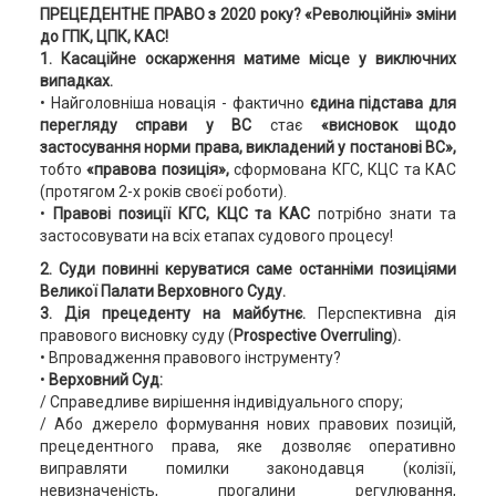
ПРЕЦЕДЕНТНЕ ПРАВО з 2020 року
? «Революційні» зміни
до ГПК, ЦПК, КАС!
1. Касаційне оскарження матиме місце у виключних
випадках.
• Найголовніша новація - фактично
єдина підстава для
перегляду справи у ВС
стає
«висновок щодо
застосування норми права, викладений у постанові ВС»,
тобто
«правова позиція»,
сформована КГС, КЦС та КАС
(протягом 2-х років своєї роботи).
•
Правові позиції КГС, КЦС та КАС
потрібно знати та
застосовувати на всіх етапах судового процесу!
2. Суди повинні керуватися саме останніми позиціями
Великої Палати Верховного Суду.
3. Дія прецеденту на майбутнє.
Перспективна дія
правового висновку суду (
Prospective Overruling
)
.
• Впровадження правового інструменту?
•
Верховний Суд:
/ Справедливе вирішення індивідуального спору;
/ Або джерело формування нових правових позицій,
прецедентного права, яке дозволяє оперативно
виправляти помилки законодавця (колізії,
невизначеність, прогалини регулювання,