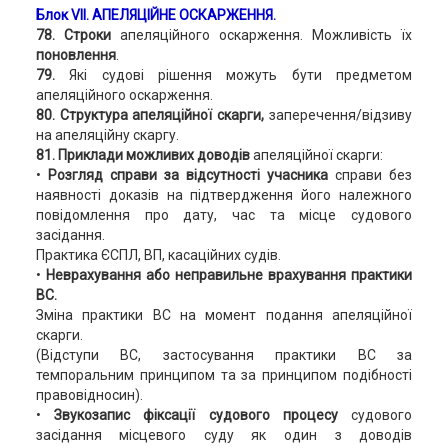
Блок VII. АПЕЛЯЦІЙНЕ ОСКАРЖЕННЯ.
78. Строки
апеляційного оскарження. Можливість їх
поновлення
.
79.
Які судові рішення можуть бути предметом
апеляційного оскарження.
80. Структура апеляційної скарги,
заперечення/відзиву
на апеляційну скаргу.
81. Приклади можливих доводів
апеляційної скарги:
•
Розгляд справи за відсутності учасника
справи без
наявності доказів на підтвердження його належного
повідомлення про дату, час та місце судового
засідання.
Практика ЄСПЛ, ВП, касаційних судів.
•
Неврахування або неправильне врахування практики
ВС.
Зміна практики ВС на момент подання апеляційної
скарги.
(Відступи ВС, застосування практики ВС за
темпоральним принципом та за принципом подібності
правовідносин).
•
Звукозапис фіксації судового процесу
судового
засідання місцевого суду як один з доводів