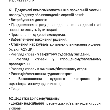
від очікуваного.
61. Додаткові вимоги/клопотання в прохальній частині
позову/відзиву або викладені в окремій заяві:
•
Витребування доказів.
•
Продовження строку
для подання певних доказів, які
наразі не можуть бути подані.
• Призначення судової
експертизи.
•
Забезпечення виконання рішення.
•
Стягнення нарахувань
до повного виконання рішення
(ч. 2 ст. 625 ЦК).
• Розгляд справи
у закритому судовому засіданні.
• Розгляд справи
у спрощеному/загальному
провадженні.
• Розгляд справи
з викликом/без виклику сторін.
•
Розподіл/зменшення судових витрат.
•
Встановлення судового контролю
(в
адміністративному судочинстві)
• Тощо.
62. Додатки до позову/відзиву:
•
Докази надсилання
позову/скарги/заяви іншій стороні
у справі.