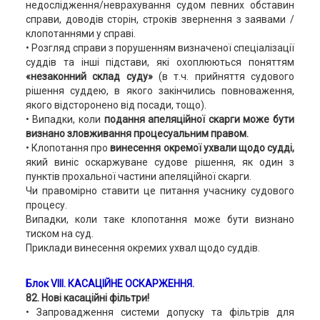
недослідження/неврахування судом певних обставин
справи, доводів сторін, строків звернення з заявами /
клопотаннями у справі.
• Розгляд справи з порушенням визначеної спеціалізації
суддів та інші підстави, які охоплюються поняттям
«незаконний склад суду»
(в т.ч. прийняття судового
рішення суддею, в якого закінчились повноваження,
якого відсторонено від посади, тощо).
• Випадки, коли
подання апеляційної скарги може бути
визнано зловживання процесуальним правом.
• Клопотання про
винесення окремої ухвали щодо судді,
який виніс оскаржуване судове рішення, як один з
пунктів прохальної частини апеляційної скарги.
Чи правомірно ставити це питання учаснику судового
процесу.
Випадки, коли таке клопотання може бути визнано
тиском на суд.
Приклади винесення окремих ухвал щодо суддів.
Блок VIII. КАСАЦІЙНЕ ОСКАРЖЕННЯ.
82. Нові касаційні фільтри!
• Запровадження системи допуску та фільтрів для