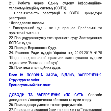
21. Робота через Єдину судову інформаційно-
телекомунікаційну систему (ЄСІТС).
• Обов'язковість
реєстрації в
ЄСІТС.
Процедура
реєстрації.
•
Як подавати позови.
•
Електронний суд -
як це працює. Проблемні та
практичні питання.
22. Процедура запуску
електронного суду.
Застосування
ЄСІТС
в судах.
23. Позиція Верховного Суду.
24. Рішення Ради суддів України
від 20.09.2019 №75
"Щодо неоднозначної практики застосування судами
підсистеми "Електронний суд".
25. Практика апеляційних судів.
Блок ІV. ПОЗОВНА ЗАЯВА, ВІДЗИВ, ЗАПЕРЕЧЕННЯ.
Структура та зміст.
Процесуальний пінг-понг:
ДОВОДИ
ТА ЗАПЕРЕЧЕННЯ «ПО СУТІ».
Способи
доведення / заперечення обставин та суми спору:
26. Приклади аргументів та контраргументів.
27.
Приклади
доказової бази
та доведення її
належності