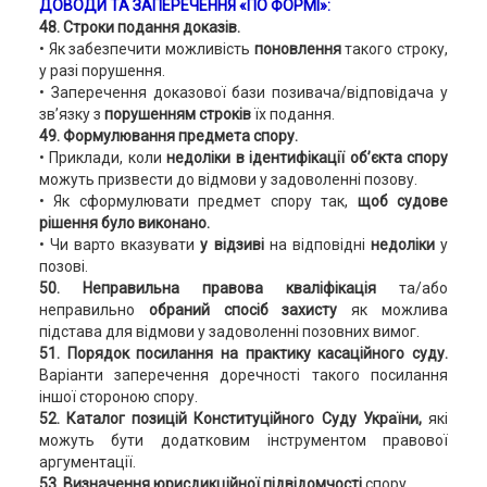
ДОВОДИ ТА ЗАПЕРЕЧЕННЯ
«ПО ФОРМІ»:
48. Строки подання доказів.
• Як забезпечити можливість
поновлення
такого строку,
у разі порушення.
• Заперечення доказової бази позивача/відповідача у
зв’язку з
порушенням строків
їх подання.
49. Формулювання предмета спору.
• Приклади, коли
недоліки в ідентифікації об’єкта спору
можуть призвести до відмови у задоволенні позову.
• Як сформулювати предмет спору так,
щоб судове
рішення було виконано.
• Чи варто вказувати
у відзиві
на відповідні
недоліки
у
позові.
50. Неправильна правова кваліфікація
та/або
неправильно
обраний спосіб захисту
як можлива
підстава для відмови у задоволенні позовних вимог.
51. Порядок посилання на практику касаційного суду.
Варіанти заперечення доречності такого посилання
іншої стороною спору.
52. Каталог позицій Конституційного Суду України,
які
можуть бути додатковим інструментом правової
аргументації.
53. Визначення юрисдикційної підвідомчості
спору.