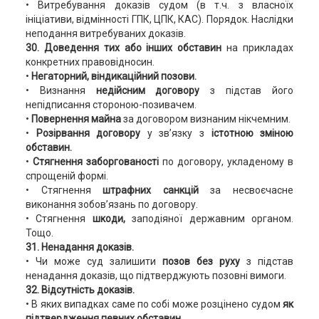
• Витребування доказів судом (в т.ч. з власноїх
ініціативи, відмінності ГПК, ЦПК, КАС). Порядок. Наслідки
неподання витребуваних доказів.
30. Доведення тих або інших обставин
на прикладах
конкретних правовідносин.
•
Негаторний, віндикаційний позови.
• Визнання
недійсним договору
з підстав його
непідписання стороною-позивачем.
•
Повернення майна
за договором визнаним нікчемним.
•
Розірвання договору
у зв’язку з
істотною зміною
обставин.
•
Стягнення заборгованості
по договору, укладеному в
спрощеній формі.
• Стягнення
штрафних санкцій
за несвоєчасне
виконання зобов’язань по договору.
• Стягнення
шкоди,
заподіяної державним органом.
Тощо.
31. Ненадання доказів.
• Чи може суд залишити
позов без руху
з підстав
ненадання доказів, що підтверджують позовні вимоги.
32.
Відсутність доказів.
• В яких випадках саме по собі може розцінено судом
як
підтвердження певних обставин.