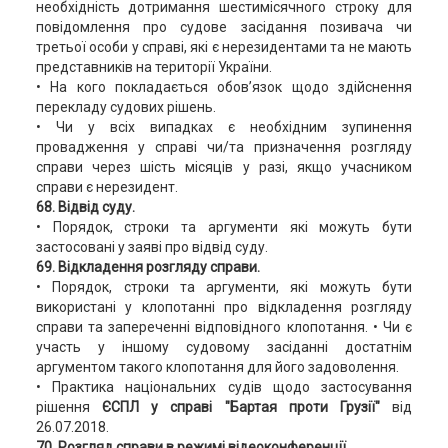
необхідність дотримання шестимісячного строку для
повідомлення про судове засідання позивача чи
третьої особи у справі, які є нерезидентами та не мають
представників на території України.
• На кого покладається обов’язок щодо здійснення
перекладу судових рішень.
• Чи у всіх випадках є необхідним зупинення
провадження у справі чи/та призначення розгляду
справи через шість місяців у разі, якщо учасником
справи є нерезидент.
68. Відвід суду.
• Порядок, строки та аргументи які можуть бути
застосовані у заяві про відвід суду.
69. Відкладення розгляду справи.
• Порядок, строки та аргументи, які можуть бути
використані у клопотанні про відкладення розгляду
справи та запереченні відповідного клопотання. • Чи є
участь у іншому судовому засіданні достатнім
аргументом такого клопотання для його задоволення.
• Практика національних судів щодо застосування
рішення
ЄСПЛ у справі "Бартая проти Грузії"
від
26.07.2018.
70. Розгляд справи в режимі відеоконференції.