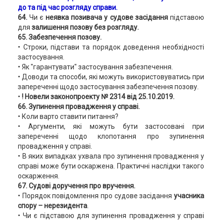
до та під час розгляду справи.
64.
Чи є
неявка позивача у судове засідання
підставою
для
залишення позову без розгляду.
65. Забезпечення позову.
• Строки, підстави та порядок доведення необхідності
застосування.
• Як "гарантувати" застосування забезпечення.
• Доводи та способи, які можуть використовуватись при
запереченні щодо застосування забезпечення позову.
•
! Новели законопроекту № 2314 від 25.10.2019.
66. Зупинення провадження у справі.
• Коли варто ставити питання?
• Аргументи, які можуть бути застосовані при
запереченні щодо клопотання про зупинення
провадження у справі.
• В яких випадках ухвала про зупинення провадження у
справі може бути оскаржена. Практичні наслідки такого
оскарження.
67. Судові доручення про вручення.
• Порядок повідомлення про судове засідання
учасника
спору –
нерезидента
.
• Чи є підставою для зупинення провадження у справі