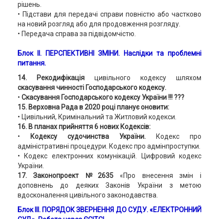
рішень.
• Підстави для передачі справи повністю або частково
на новий розгляд або для продовження розгляду.
• Передача справа за підвідомчістю.
Блок ІІ. ПЕРСПЕКТИВНІ ЗМІНИ. Наслідки та проблемні
питання.
14. Рекодифікація
цивільного кодексу шляхом
скасування чинності Господарського кодексу.
•
Скасування Господарського кодексу України
!!! ???
15. Верховна Рада в 2020 році планує оновити:
• Цивільний, Кримінальний та Житловий кодекси.
16. В планах прийняття 6 нових Кодексів:
•
Кодексу судочинства України.
Кодекс про
адміністративні процедури. Кодекс про адмінпроступки.
• Кодекс електронних комунікацій. Цифровий кодекс
України.
17. Законопроект №2635
«Про внесення змін і
доповнень до деяких Законів України з метою
вдосконалення цивільного законодавства.
Блок ІІІ. ПОРЯДОК ЗВЕРНЕННЯ ДО СУДУ.
«ЕЛЕКТРОННИЙ