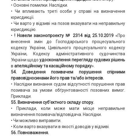
• Основні помилки. Наслідки.
• Чи впливають треті особи у справі на визначення
юрисдикції.
• Чи варто у відзиві на позов вказувати на неправильну
юрисдикцію.
•
! Новели законопроекту № 2314 від 25.10.2019
«Про
внесення змін до Господарського процесуального
кодексу України, Цивільного процесуального кодексу
України, Кодексу адміністративного судочинства
України щодо
удосконалення перегляду судових рішень
в
апеляційному та касаційному порядку
».
54. Доведення позивачем порушення спірними
правовідносинами його прав та/або інтересів.
• Наслідки визнання судом відсутності порушення прав
позивача за умови обґрунтованості позовних вимог.
Приклади.
55. Визначення суб’єктного складу спору.
• Приклади, коли може мати місце неправильне
визначення позивача/відповідача. Наслідки.
• Чи можливо виправити.
• Коли варто вказувати в якості доводів у відзиві.
56. Повноваження.