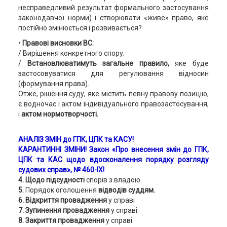
несправедливий результат формального застосування
законодавчої норми) і створювати «живе» право, яке
постійно змінюється і розвивається?
•
Правові висновки ВС:
/ Вирішення конкретного спору;
/
Встановлюватимуть загальне правило,
яке буде
застосовуватися для регулювання відносин
(формування права).
Отже, рішення суду, яке містить певну правову позицію,
є водночас і актом індивідуального правозастосування,
і
актом нормотворчості.
АНАЛІЗ ЗМІН до ГПК, ЦПК та КАСУ
!
КАРАНТИННІ ЗМІНИ
! Закон «Про внесення змін до ГПК,
ЦПК та КАС щодо вдосконалення порядку розгляду
судових справ», № 460-IX!
4. Щодо підсудності
спорів з владою.
5.
Порядок оголошення
відводів суддям.
6. Відкриття провадження
у справі
7. Зупинення провадження
у справі.
8. Закриття провадження
у справі.