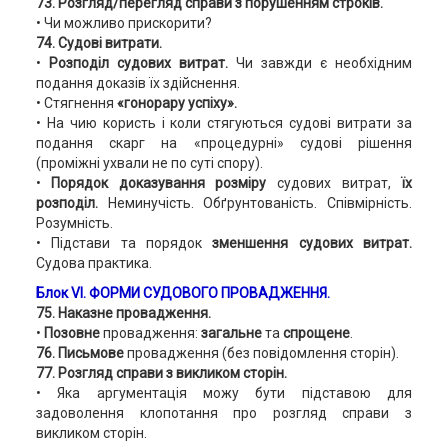
73. Розгляд/перегляд справи з порушенням строків.
• Чи можливо прискорити?
74. Судові витрати.
•
Розподіл судових витрат.
Чи завжди є необхідним
подання доказів їх здійснення.
• Стягнення
«гонорару успіху».
• На чию користь і коли стягуються судові витрати за
подання скарг на «процедурні» судові рішення
(проміжні ухвали не по суті спору).
•
Порядок доказування розміру
судових витрат,
їх
розподіл.
Неминучість. Обґрунтованість. Співмірність.
Розумність.
• Підстави та порядок
зменшення судових витрат.
Судова практика.
Блок VI. ФОРМИ СУДОВОГО ПРОВАДЖЕННЯ.
75. Наказне провадження.
•
Позовне
провадження:
загальне
та
спрощене
.
76. Письмове
провадження (без повідомлення сторін).
77. Розгляд справи з викликом сторін.
• Яка аргументація можу бути підставою для
задоволення клопотання про розгляд справи з
викликом сторін.