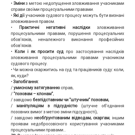
•
Зміни
з метою недопущення зловживання учасниками
справи своїми процесуальними правами.
•
Які дії
учасників судового процесу можуть бути визнані
зловживання правом.
•
Практичні негативні наслідки
зловживання
процесуальними правами, порушення процесуальних
обов'язків, неналежного виконання професійних
обов'язків.
•
Коли і як просити суд
про застосування наслідків
зловживання процесуальними правами учасником
судового процесу.
• Чи можна скаржитись на суд та працівників суду: коли,
як, куди?
•
Запобігання:
/
умисному затягуванню
справ,
/
"позовам – клонам"
,
/ завідомо
безпідставним чи "штучним" позовам,
/
маніпуляціям з підсудністю
(штучне об’єднання
позовних вимог з метою зміни підсудності),
/ завідомо
необґрунтованим відводам, скаргам
, іншим
проявам недобросовісного користування учасниками
процесуальними правами...