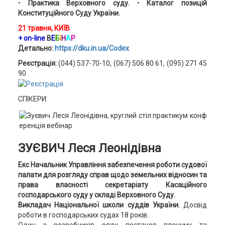
•
Практика Верховного суду.
•
Каталог позицій
Конституційного Суду України.
21 травня, КИЇВ
+ on-line
В
Е
Б
І
Н
А
Р
Детально:
https://dku.in.ua/Codex
Реєстрація:
(044) 537-70-10, (067) 506 80 61, (095) 271 45
90
СПІКЕРИ:
ЗУЄВИЧ Леся Леонідівна
Екс Начальник Управління забезпечення роботи судової
палати для розгляду справ щодо земельних відносин та
права власності секретаріату Касаційного
господарського суду у складі Верховного Суду.
Викладач Національної школи суддів України.
Досвід
роботи в господарських судах 18 років.