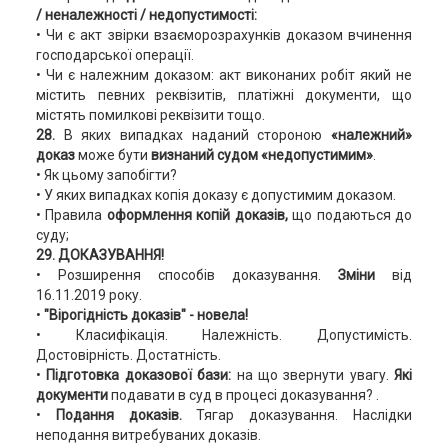
/ неналежності / недопустимості:
• Чи є акт звірки взаєморозрахунків доказом вчинення
господарської операції.
• Чи є належним доказом: акт виконаних робіт який не
містить певних реквізитів, платіжні документи, що
містять помилкові реквізити тощо.
28.
В яких випадках наданий стороною
«належний»
доказ
може бути
визнаний судом «недопустимим»
.
• Як цьому запобігти?
• У яких випадках копія доказу є допустимим доказом.
• Правила
оформлення копій доказів,
що подаються до
суду;
29.
ДОКАЗУВАННЯ!
• Розширення способів доказування.
Зміни
від
16.11.2019 року.
•
"Вірогідність доказів"
- новела!
• Класифікація. Належність. Допустимість.
Достовірність. Достатність.
•
Підготовка доказової бази:
на що звернути увагу.
Які
документи
подавати в суд в процесі доказування? .
•
Подання доказів.
Тягар доказування. Наслідки
неподання витребуваних доказів.