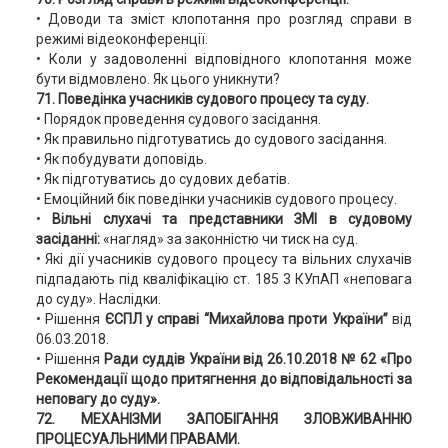
• Доводи та зміст клопотання про розгляд справи в
режимі відеоконференції.
• Коли у задоволенні відповідного клопотання може
бути відмовлено. Як цього уникнути?
71. Поведінка учасників судового процесу та суду.
• Порядок проведення судового засідання.
• Як правильно підготуватись до судового засідання.
• Як побудувати доповідь.
• Як підготуватись до судових дебатів.
• Емоційний бік поведінки учасників судового процесу.
•
Вільні слухачі та представники ЗМІ в судовому
засіданні:
«нагляд» за законністю чи тиск на суд.
• Які дії учасників судового процесу та вільних слухачів
підпадають під кваліфікацію ст. 185 3 КУпАП «неповага
до суду». Наслідки.
• Рішення
ЄСПЛ у справі “Михайлова проти України”
від
06.03.2018.
• Рішення
Ради суддів України від 26.10.2018 № 62 «Про
Рекомендації щодо притягнення до відповідальності за
неповагу до суду».
72. МЕХАНІЗМИ ЗАПОБІГАННЯ ЗЛОВЖИВАННЮ
ПРОЦЕСУАЛЬНИМИ ПРАВАМИ.