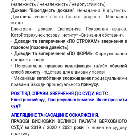
(належність / неналежність / недопустимість).
Докази.
"Вірогідність доказів".
Ненадання. Відсутність.
Доктрина venire contra factum proprium. Мовчарна
згода.
Електронні докази. Експертиза. Показання свідків.
КотрРозрахунок позову. Інститут «Визнання обставин».
•
Доводи та заперечення «ПО СТРОКАМ» звернення з
позовом (позовна давність).
•
Доводи та заперечення «ПО ФОРМІ».
Формулювання
предмета спору.
• Неправильна
правова кваліфікація
та/або
обраний
спосіб захисту -
підстава для відмови у позові.
• Механізми
запобігання зловживанню
процесуальними
правами. Заходи процесуального
примусу.
РОЗГЛЯД СПРАВИ
. ЗВЕРНЕННЯ ДО СУДУ. ЄСІТС.
Електронний суд. Процесуальні помилки.
Як не програти
суд
?!
АПЕЛЯЦІЙНЕ ТА КАСАЦІЙНЕ ОСКАРЖЕННЯ.
ПРАВОВІ ВИСНОВКИ ВЕЛИКОЇ ПАЛАТИ ВЕРХОВНОГО
СУДУ за 2019 / 2020 / 2021 роки.
Їх вплив на судову
практику.