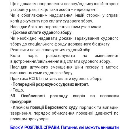
Що є доказом направлення позову/відзиву іншій стороні
у справі у разі, якщо така особа – нерезидент.
Чи є обов’язковим надсилання іншій стороні у справі
копії документу про сплату судового збору.
Наслідки його ненаправлення іншим учасникам.
•
Докази сплати судового збору.
Чи необхідно надавати докази зарахування судового
збору до спеціального фонду державного бюджету.
Реквізити на які сплачується судовий збір.
Коли варто розраховувати на зменшення/
відстрочення/звільнення від сплати судового збору.
Наслідки штучного зменшення ціни позову з метою
зменшення суми судового збору.
Практика ЄСПЛ з питань сплати судового збору;
•
Попередній розрахунок судових витрат.
• Тощо.
63. Особливості розгляду спорів за позовами
прокурорів.
• Ключові
позиції Верховного суду:
порядок та випадки
звернення, порядок обчислення позовної давності по
позовам прокурорів.
Блок V. РОЗГЛЯД СПРАВИ. Питання, які можуть виникати