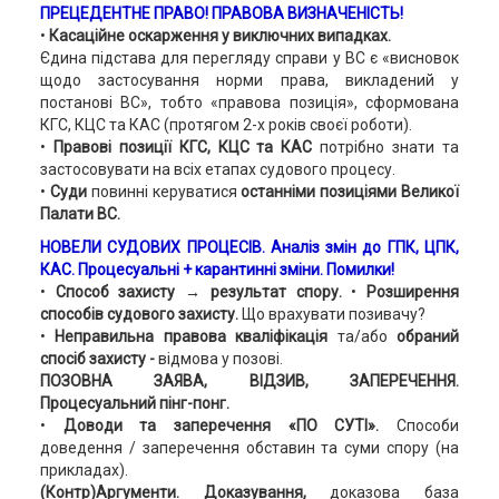
ПРЕЦЕДЕНТНЕ ПРАВО
! ПРАВОВА ВИЗНАЧЕНІСТЬ!
•
Касаційне оскарження у виключних випадках.
Єдина підстава для перегляду справи у ВС є «висновок
щодо застосування норми права, викладений у
постанові ВС», тобто «правова позиція», сформована
КГС, КЦС та КАС (протягом 2-х років своєї роботи).
•
Правові позиції КГС, КЦС та КАС
потрібно знати та
застосовувати на всіх етапах судового процесу.
•
Суди
повинні керуватися
останніми позиціями Великої
Палати ВС.
НОВЕЛИ СУДОВИХ ПРОЦЕСІВ. Аналіз змін до ГПК, ЦПК,
КАС. Процесуальні + карантинні зміни. Помилки!
•
Способ захисту → результат спору.
•
Розширення
способів судового захисту.
Що врахувати позивачу?
•
Неправильна правова кваліфікація
та/або
обраний
спосіб захисту -
відмова у позові.
ПОЗОВНА ЗАЯВА
, ВІДЗИВ, ЗАПЕРЕЧЕННЯ.
Процесуальний пінг-понг.
•
Доводи та заперечення «ПО СУТІ».
Способи
доведення / заперечення обставин та суми спору (на
прикладах).
(Контр)Аргументи.
Доказування,
доказова база