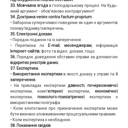
33. Мовчазна згода
в господарському процесі. На будь-
який аргумент - обов'язково контраргумент!
34. Доктрина venire contra factum proprium
.
• Заборона суперечливої поведінки як один з аргументів
позову/відзиву/заперечень.
35. Електронні докази.
• Порядок подання та їх заперечення.
• Переписка по
E-mail
,
месенджерам
, інформація
Інтернет-сайтів
, фото та відео- докази, тощо.
36.
Порядок доведення обставин справи за допомогою
відкритих реєстрів даних.
37. Експертиза.
•
Використання експертизи
в якості доказу у справі та
її
заперечення.
• На прикладах експертизи
давності
,
почеркознавчої
експертизи, комп’
ютерної
експертизи,
економічної
експертизи,
психолого-психіатричної
експертизи з
використанням поліграфа.
• Коли клопотання про призначення експертизи може
бути визнано зловживанням процесуальними правами.
• Коли експертиза є необхідною.
38. Показання свідків.