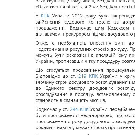
оскаржувати, у тому числі, бездіяльність с
«Оскарження рішень, дій чи бездіяльності п
У
КПК
України 2012 року було запровадже
здійснення судового контролю за дотр
провадженні. Водночас цим Кодексом п
дізнавачем, прокурором під час досудового
Отже, є необхідність внесення змін до
недотримання розумних строків до суду. Пр
можуть бути оскаржені в апеляційному поря
України, прописавши чітку процедуру розгл
Що стосується продовження процесуальн
Відповідно до ст.
219
КПК
України у крим
злочину строк досудового розслідування з
до Єдиного реєстру досудових розслі
розслідування в порядку, встановленому с
становить вісімнадцять місяців.
Водночас у ст.
294
КПК
України передбачен
бути продовжений неодноразово, що часто 
продовження строку досудового розслідува
роками – навіть у межах строків притягненн