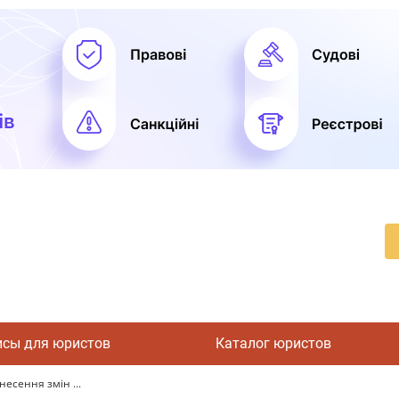
исы для юристов
Каталог юристов
несення змін ...