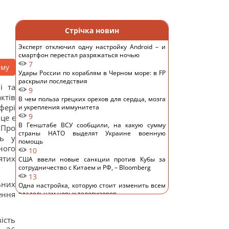
і
Стрічка новин
Эксперт отключил одну настройку Android – и
смартфон перестал разряжаться ночью
7
аму
Удары России по кораблям в Черном море: в FP
раскрыли последствия
і та
9
ктів
В чем польза грецких орехов для сердца, мозга
фері
и укрепления иммунитета
9
це є
В Генштабе ВСУ сообщили, на какую сумму
 Про
страны НАТО выделят Украине военную
ть у
помощь
ного
10
ятих
США ввели новые санкции против Кубы за
сотрудничество с Китаем и РФ, – Bloomberg
13
ьних
Одна настройка, которую стоит изменить всем
ення
владельцам новых телевизоров
12
Ученые нашли отпечатки пальцев на керамике
ість
возрастом 8000 лет: что их удивило
13