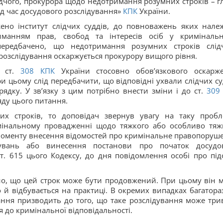
лідчого, прокурора щодо недотримання розумних строків – гл
ід час досудового розслідування»
КПК
України.
но інститут слідчих суддів, до повноважень яких нале
иманням прав, свобод та інтересів осіб у криміналь
ередбачено, що недотримання розумних строків слід
 розслідування оскаржується прокурору вищого рівня.
 ст.
308
КПК
України стосовно обов’язкового оскарж
и цьому слід передбачити, що відповідні ухвали слідчих су
дку. У зв’язку з цим потрібно внести зміни і до ст.
30
яду цього питання.
их строків, то доповідач звернув увагу на таку пробл
інальному провадженні щодо тяжкого або особливо тяж
 моменту внесення відомостей про кримінальне правопоруш
дувань або винесення постанови про початок досудо
т. 615 цього Кодексу, до дня повідомлення особі про під
о, що цей строк може бути продовжений. При цьому він 
й відбувається на практиці. В окремих випадках багатора
ння призводить до того, що таке розслідування може три
я до кримінальної відповідальності.