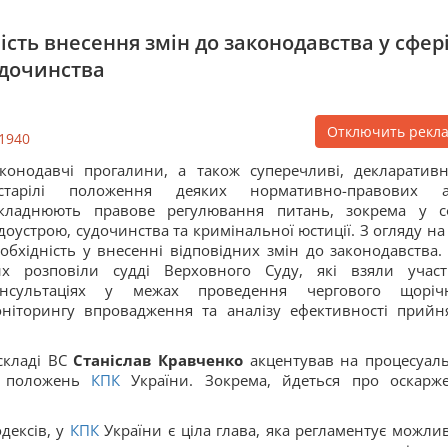
ість внесення змін до законодавства у сфер
удочинства
Отключить рекл
1940
конодавчі прогалини, а також суперечливі, декларативн
астарілі положення деяких нормативно-правових а
складнюють правове регулювання питань, зокрема у с
доустрою, судочинства та кримінальної юстиції. З огляду на 
обхідність у внесенні відповідних змін до законодавства.
их розповіли судді Верховного Суду, які взяли учас
онсультаціях у межах проведення чергового щоріч
ніторингу впровадження та аналізу ефективності прийн
складі ВС
Станіслав Кравченко
акцентував на процесуал
я положень
КПК
України. Зокрема, йдеться про оскарж
дексів, у
КПК
України є ціла глава, яка регламентує можлив