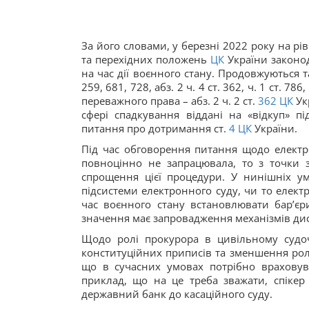
За його словами, у березні 2022 року на рі
та перехідних положень
ЦК
України законо
на час дії воєнного стану. Продовжуються та
259, 681, 728, абз. 2 ч. 4 ст. 362, ч. 1 ст. 786, 
переважного права – абз. 2 ч. 2 ст.
362
ЦК
Укр
сфері спадкування віддані на «відкуп» п
питання про дотримання ст.
4
ЦК
України.
Під час обговорення питання щодо електр
повноцінно не запрацювала, то з точки з
спрощення цієї процедури. У нинішніх у
підсистеми електронного суду, чи то елек
час воєнного стану встановлювати бар’єр
значення має запровадження механізмів дис
Щодо ролі прокурора в цивільному судоч
конституційних приписів та зменшення ролі
що в сучасних умовах потрібно враховува
приклад, що на це треба зважати, спікер
державний банк до касаційного суду.