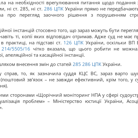
ила на необхідності врегулювання питання щодо подання 
 ні ст. 285, ні ст.
286
ЦПК
України прямо не передбачають
ва про перегляд заочного рішення з порушенням стро
ійної інстанцій стосовно того, що зараз можуть бути перегля
авіть ті, копії яких відповідач отримав. Адже суд не має п
 практиці, на підставі ст.
126
ЦПК
України, оскільки ВП 
214/5505/16
чітко вказала, що цього робити не можна
апеляційної та касаційної інстанції.
ляхом внесення змін до статей
285
286
ЦПК
України.
у справ, то, як зазначила суддя КЦС ВС, зараз варто шу
(поштовий зв’язок – не завжди ефективний, крім того, у с
ня).
аними сторонами «Щорічний моніторинг НПА у сфері судоуст
уалізація проблем» – Міністерство юстиції України, Асоці
».