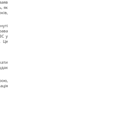
заяв
, як
ків,
нуті
рава
ВС у
. Це
кати
удах
рою,
ація