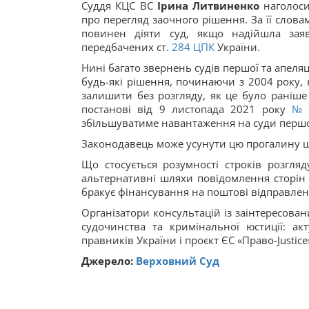
Суддя КЦС ВС
Ірина Литвиненко
наголос
про перегляд заочного рішення. За її словами,
повинен діяти суд, якщо надійшла зая
передбачених ст.
284
ЦПК
України.
Нині багато звернень судів першої та апеляц
будь-які рішення, починаючи з 2004 року, н
залишити без розгляду, як це було раніше в
постанові від 9 листопада 2021 року
№ 
збільшуватиме навантаження на суди першої, 
Законодавець може усунути цю прогалину ш
Що стосується розумності строків розгляд
альтернативні шляхи повідомлення сторін 
бракує фінансування на поштові відправлен
Організатори консультацій із заінтересов
судочинства та кримінальної юстиції: акт
правників України і проєкт ЄС «Право-Justice
Джерело:
Верховний Суд