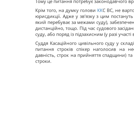
Тому це питання потребує законодавчого в
Крім того, на думку голови
КК
С ВС, не варт
юрисдикції. Адже у зв’язку з цим постануть
який перебуває за межами суду), забезпече
дистанційно, тощо. Під час судового засідан
суду, або поряд із підзахисним (у разі участі
Суддя Касаційного цивільного суду у склад
питання строків спікер наголосив на нео
давність, строк на прийняття спадщини) та
строки.