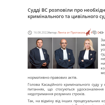
Судді ВС розповіли про необхідн
кримінального та цивільного с
0
16.08.2022
Автор:
Лента от Протокола
4
За
з
у
су
не
н
к
мо
нормативно-правових актів.
Голова Касаційного кримінального суду у 
питаннях, що стосуються удосконаленн
недотримання розумних строків.
Так, на відміну від інших процесуальних ко