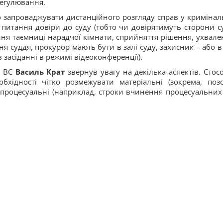
регулювання.
о запроваджувати дистанційного розгляду справ у кримінал
 питання довіри до суду (тобто чи довірятимуть сторони су
ння таємниці нарадчої кімнати, сприйняття рішення, ухвале
ня суддя, прокурор мають бути в залі суду, захисник – або в 
 в засіданні в режимі відеоконференції).
і ВС
Василь Крат
звернув увагу на декілька аспектів. Стос
бхідності чітко розмежувати матеріальні (зокрема, поз
 процесуальні (наприклад, строки вчинення процесуальних 