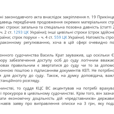
вні законодавчого акта внаслідок закріплення п. 19 Прикінц
давець передбачив продовження окремих матеріальних стр
кі строки: загальна та спеціальна позовна давність (статті 
ч. 2 ст.
1293
ЦК
України); інші цивільні строки (строк здійсн
аїни; строк поруки – ч. 4 ст.
559
ЦК
України). Натомість стро
ідзаконному регулюванню, хоча в цій сфері очевидно по
онного судочинства Василь Крат зауважив, що оскільки Є
ору забезпечення доступу осіб до суду логічним вважає
мовах правильним є звертатися до суду чи то за допом
тронною поштою з підписанням документів КЕП. Не потрібно
и для доступу до суду. Також, на думку доповідача, важ
танційного розгляду.
инстві, то суддя КЦС ВС акцентував на потребі врахув
 прокурора в цивільному судочинстві. Крім того, він зазна
ти економічну доцільність дій «представників» держави
 навів заяву про виправлення описки на 3 грн, яку под