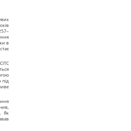
евих
оків
257–
ення
ки в
стає
СІТС
ться
огою
 під
ливе
ання
чив,
. Як
авав