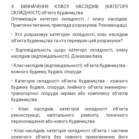
4. ВИЗНАЧЕННЯ КЛАСУ НАСЛІДКІВ (КАТЕГОРІЇ
СКЛАДНОСТІ) об’єкту будівництва.
Оптимізація категорії складності / класу наслідків.
Практичні питання, приклади розрахунків. Рекомендації.
• Хто розраховує категорію складності, клас наслідків
об’єкта будівництва та хто перевіряє цей розрахунок?
• Відповідальність щодо категорії складності, класу
наслідків (відповідальності). Доказова база.
• Клас наслідків (відповідальності) об’єкта будівництва -
кожного будинку, будівлі, споруди.
• Категорія складності об’єкта будівництва - кожного
будинку будівлі, споруди, лінійного об’єкта інженерно-
транспортної споруди окремо або комплексу об’єктів
будівництва.
• Клас наслідків, категорія складності об’єкта
реконструкції, капітального ремонту, технічного
переоснащення або нового будівництва.
• Клас наслідків, категорія складності об’єкта / частини
існуючого об’єкта без повного призупинення його