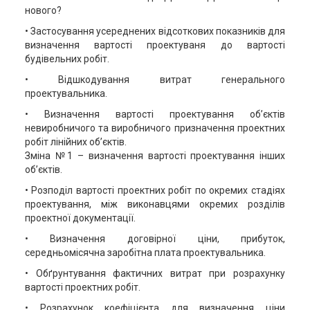
нового?
• Застосування усереднених відсоткових показників для
визначення вартості проектуваня до вартості
будівельних робіт.
• Відшкодування витрат генерального
проектувальника.
• Визначення вартості проектування об’єктів
невиробничого та виробничого призначення проектних
робіт лінійних об’єктів.
Зміна №1 – визначення вартості проектування інших
об’єктів.
• Розподіл вартості проектних робіт по окремих стадіях
проектування, між виконавцями окремих розділів
проектної документації.
• Визначення договірної ціни, прибуток,
середньомісячна заробітна плата проектувальника.
• Обґрунтування фактичних витрат при розрахунку
вартості проектних робіт.
• Розрахунок коефіцієнта для визначення ціни