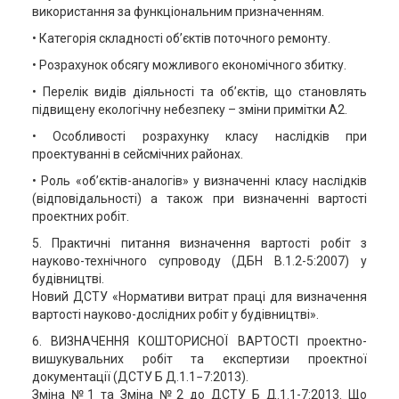
використання за функціональним призначенням.
• Категорія складності об’єктів поточного ремонту.
• Розрахунок обсягу можливого економічного збитку.
• Перелік видів діяльності та об’єктів, що становлять
підвищену екологічну небезпеку – зміни примітки А2.
• Особливості розрахунку класу наслідків при
проектуванні в сейсмічних районах.
• Роль «об’єктів-аналогів» у визначенні класу наслідків
(відповідальності) а також при визначенні вартості
проектних робіт.
5. Практичні питання визначення вартості робіт з
науково-технічного супроводу (ДБН В.1.2-5:2007) у
будівництві.
Новий ДСТУ «Нормативи витрат праці для визначення
вартості науково-дослідних робіт у будівництві».
6. ВИЗНАЧЕННЯ КОШТОРИСНОЇ ВАРТОСТІ проектно-
вишукувальних робіт та експертизи проектної
документації (ДСТУ Б Д.1.1−7:2013).
Зміна №1 та Зміна №2 до ДСТУ Б Д.1.1-7:2013. Що