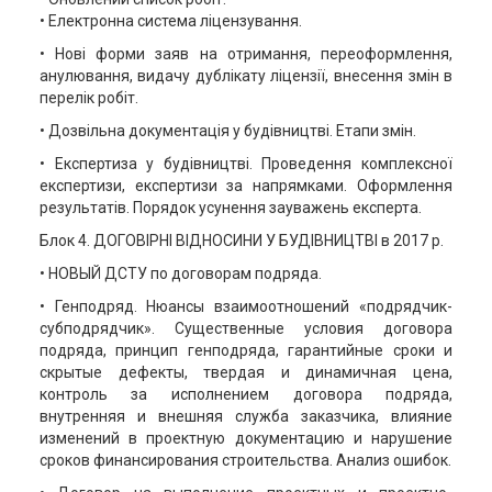
• Електронна система ліцензування.
• Нові форми заяв на отримання, переоформлення,
анулювання, видачу дублікату ліцензії, внесення змін в
перелік робіт.
• Дозвільна документація у будівництві. Етапи змін.
• Експертиза у будівництві. Проведення комплексної
експертизи, експертизи за напрямками. Оформлення
результатів. Порядок усунення зауважень експерта.
Блок 4. ДОГОВІРНІ ВІДНОСИНИ У БУДІВНИЦТВІ в 2017 р.
• НОВЫЙ ДСТУ по договорам подряда.
• Генподряд. Нюансы взаимоотношений «подрядчик-
субподрядчик». Существенные условия договора
подряда, принцип генподряда, гарантийные сроки и
скрытые дефекты, твердая и динамичная цена,
контроль за исполнением договора подряда,
внутренняя и внешняя служба заказчика, влияние
изменений в проектную документацию и нарушение
сроков финансирования строительства. Анализ ошибок.