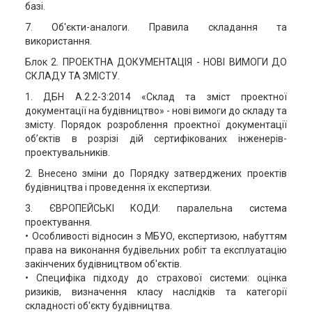
базі.
7. Об'єкти-аналоги. Правила складання та
використання.
Блок 2. ПРОЕКТНА ДОКУМЕНТАЦІЯ - НОВІ ВИМОГИ ДО
СКЛАДУ ТА ЗМІСТУ.
1. ДБН А.2.2-3:2014 «Склад та зміст проектної
документації на будівництво» - нові вимоги до складу та
змісту. Порядок розроблення проектної документації
об’єктів в розрізі дій сертифікованих інженерів-
проектувальників.
2. Внесено зміни до Порядку затверджених проектів
будівництва і проведення їх експертизи.
3. ЄВРОПЕЙСЬКІ КОДИ: паралельна система
проектування.
• Особливості відносин з МБУО, експертизою, набуттям
права на виконання будівельних робіт та експлуатацію
закінчених будівництвом об'єктів.
• Специфіка підходу до страхової системи: оцінка
ризиків, визначення класу наслідків та категорії
складності об'єкту будівництва.