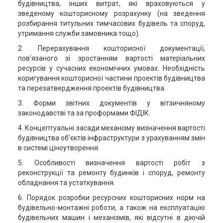
будівництва, інших витрат, які враховуються у
зведеному кошторисному розрахунку (на зведення
розбирання титульних тимчасових будівель та споруд,
утримання служби замовника тощо).
2. Перерахування кошторисної документації,
пов’язаного зі зростанням вартості матеріальних
ресурсів у сучасних економічних умовах. Необхідність
коригування кошторисної частини проектів будівництва
та перезатвердження проектів будівництва.
3. Форми звітних документів у вітзичняному
законодавстві та за проформами ФІДІК.
4. Концептуальні засади механізму визначення вартості
будівництва об’єктів інфраструктури з урахуванням змін
в системі ціноутворення.
5. Особливості визначення вартості робіт з
реконструкції та ремонту будинків і споруд, ремонту
обладнання та устаткування.
6. Порядок розробки ресурсних кошторисних норм на
будівельно-монтажні роботи, а також на експлуатацію
будівельних машин і механізмів, які відсутні в діючій