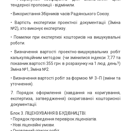
тендерної пропозиції - відмінили.
• Використання Збірників часів Радянського Союзу.
• Вартість експертизи проектної документації (Зміна
№2), хто виконує експертизу.
• Помилки при експертизі кошторисів на вишукувальні
роботи.
• Визначення вартості проектно-вишукувальних робіт
калькуляційним методом. (чи змінилися індекси 7,77 та
показник вартості 355 грн. в розрахунку на 1 люд. день?)
Зміна №1, Зміна №2.
• Визначення вартості робіт за формою № 3−П (зміни та
уточнення).
7. Порядок оформлення (завдання на коригування,
експертиза, затвердження) скоригованої кошторисної
документації.
Блок 3. ЛІЦЕНЗУВАННЯ В БУДІВНИЦТВІ.
• Порядок проведення перевірок ліцензіатів.
• Нові ліцензійні умови.
• Оновлений список робіт.