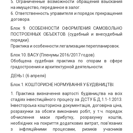
5. Ограниченные возможности обращения взыскания
на имущество, переданное в залог.
6. Ответственность управителя и порядок прекращения
договора.
Блок 9. ОСОБЕННОСТИ ОФОРМЛЕНИЯ САМОВОЛЬНО
ПОСТРОЕННЫХ ОБЪЕКТОВ (судебный и внесудебный
порядки).
Практика и особенности легализации перепланировок.
Блок 10. ВАСУ (Пленумы 2016/2017 годов).
Обобщена судебная практика по спорам в сфере
градостроения и архитектурной деятельности.
ДЕНЬ І. (6 апреля)
Блок 1. КОШТОРИСНЕ НОРМУВАННЯ У БУДІВНИЦТВІ.
1. Практика визначення вартості будівництва на всіх
стадіях інвестиційного процесу за ДСТУ Б.Д.1.1-1:2013.
Інвесторська кошторисна документація, договірна ціна,
розрахунки за обсяги виконаних робіт, у т.ч. порядок
обчислення маси прибутку, розрахунку коштів,
необхідних на покриття додаткових витрат, пов'язаних
з інфляційними процесами, ризиків учасників