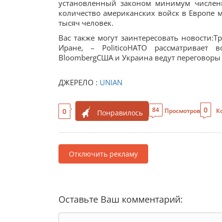
установленный законом минимум численн
количество американских войск в Европе м
тысяч человек.
Вас также могут заинтересовать новости:Т
Иране, – PoliticoНАТО рассматривает
BloombergСША и Украина ведут переговоры о
ДЖЕРЕЛО :
UNIAN
0
84
0
Просмотров
К
Понравилось
Отключить рекламу
Оставьте Ваш комментарий: