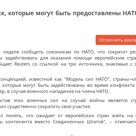
ск, которые могут быть предоставлены НАТ
Отключить рекл
й неделе сообщить союзникам по НАТО, что сократит ре
ы задействовать для оказания помощи европейским стр
бщает Reuters со ссылкой на три источника, знакомые с 
концепцией, известной как "Модель сил НАТО", страны-ч
, которые могут быть задействованы во время конфликта
ер, в случае военного нападения на члена НАТО.
став этих военных сил на случай войны является ст
л существенно сократить свое участие.
л понять, что ожидает от европейских стран взять на 
ть континента вместо Соединенных Штатов", – отмечает