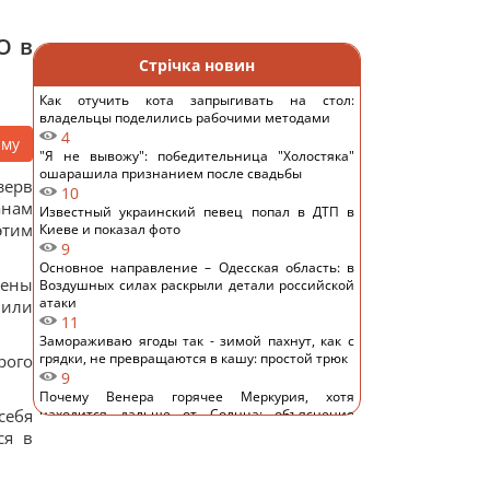
О в
Стрічка новин
Как отучить кота запрыгивать на стол:
владельцы поделились рабочими методами
4
аму
"Я не вывожу": победительница "Холостяка"
ошарашила признанием после свадьбы
зерв
10
анам
Известный украинский певец попал в ДТП в
этим
Киеве и показал фото
9
Основное направление – Одесская область: в
лены
Воздушных силах раскрыли детали российской
атаки
 или
11
Замораживаю ягоды так - зимой пахнут, как с
грядки, не превращаются в кашу: простой трюк
рого
9
Почему Венера горячее Меркурия, хотя
себя
находится дальше от Солнца: объяснение
ученых
ся в
13
В Украине вторую неделю дешевеет морковь:
сколько стоит килограмм