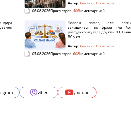
Автор:
Лента от Протокола
06.08.2026
Просмотров:
406
Коментарии:
0
ндира
Чоловік помер, але позик
рування
залишилася: як фраза «на йо
розсуд» коштувала дружині $1,1 млн
ВС у сп
Автор:
Лента от Протокола
05.08.2026
Просмотров:
608
Коментарии:
0
legram
viber
youtube