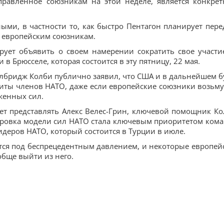
тправленное союзникам на этой неделе, является конкре
ыми, в частности то, как быстро Пентагон планирует пере
а европейским союзникам.
рует объявить о своем намерении сократить свое участи
 Брюсселе, которая состоится в эту пятницу, 22 мая.
лбридж Колби публично заявил, что США и в дальнейшем б
иты членов НАТО, даже если европейские союзники возьму
женных сил.
ет представлять Алекс Велес-Грин, ключевой помощник Ко
ировка модели сил НАТО стала ключевым приоритетом ком
деров НАТО, который состоится в Турции в июле.
тся под беспрецедентным давлением, и некоторые европей
обще выйти из него.