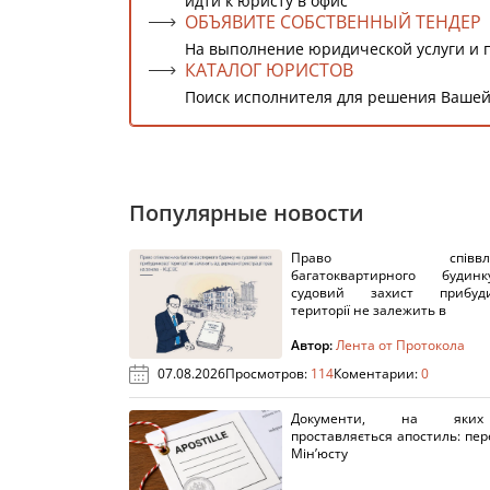
идти к юристу в офис
ОБЪЯВИТЕ СОБСТВЕННЫЙ ТЕНДЕР
На выполнение юридической услуги и 
КАТАЛОГ ЮРИСТОВ
Поиск исполнителя для решения Вашей
Популярные новости
Право співвлас
багатоквартирного буди
судовий захист прибуди
території не залежить в
Автор:
Лента от Протокола
07.08.2026
Просмотров:
114
Коментарии:
0
Документи, на яки
проставляється апостиль: пере
Мін’юсту