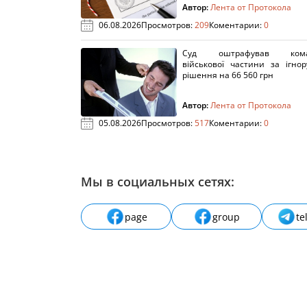
Автор:
Лента от Протокола
06.08.2026
Просмотров:
209
Коментарии:
0
Суд оштрафував кома
військової частини за ігно
рішення на 66 560 грн
Автор:
Лента от Протокола
05.08.2026
Просмотров:
517
Коментарии:
0
Мы в социальных сетях:
page
group
te