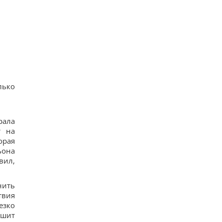
12
Когда Украина начнет производство ракет
Patriot: Зеленский сказал, от чего зависят сроки
11
Названа самая сильная разведка Европы, и это
не ГУР
15
Турция закрыла Черное море для судов,
которые шли в Россию и Украину, - Bloomberg
14
лько
Гороскоп 9 августа по картам Таро: Скорпионам
- усталость, Стрельцам - предательство
29
9 августа: церковный праздник сегодня, о чем
рала
лучше молчать в этот день
25
т на
орая
ьона
вил,
нить
твия
езко
ушит