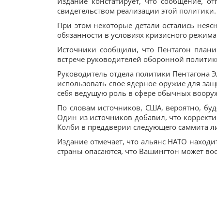
Издание констатирует, что сообщение, о
свидетельством реализации этой политики.
При этом некоторые детали остались неясн
обязанности в условиях кризисного режим
Источники сообщили, что Пентагон плани
встрече руководителей оборонной политики в
Руководитель отдела политики Пентагона Э
использовать свое ядерное оружие для защ
себя ведущую роль в сфере обычных воору
По словам источников, США, вероятно, буд
Один из источников добавил, что коррект
Колби в преддверии следующего саммита ли
Издание отмечает, что альянс НАТО находи
страны опасаются, что Вашингтон может во