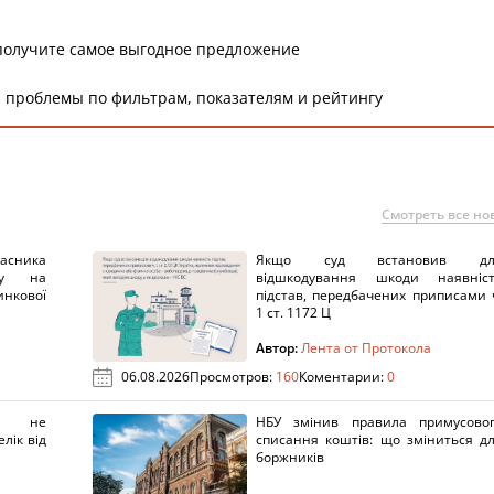
получите самое выгодное предложение
 проблемы по фильтрам, показателям и рейтингу
Смотреть все но
ника
Якщо суд встановив дл
нку на
відшкодування шкоди наявніс
нкової
підстав, передбачених приписами 
1 ст. 1172 Ц
Автор:
Лента от Протокола
06.08.2026
Просмотров:
160
Коментарии:
0
х не
НБУ змінив правила примусово
лік від
списання коштів: що зміниться д
боржників