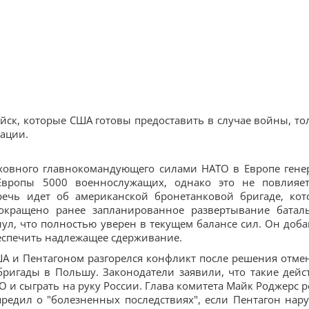
ск, которые США готовы предоставить в случае войны, то
кации.
рховного главнокомандующего силами НАТО в Европе гене
Европы 5000 военнослужащих, однако это не повлияе
речь идет об американской бронетанковой бригаде, кот
сокращено ранее запланированное развертывание батал
л, что полностью уверен в текущем балансе сил. Он доба
беспечить надлежащее сдерживание.
ША и Пентагоном разгорелся конфликт после решения отме
ригады в Польшу. Законодатели заявили, что такие дейс
 и сыграть на руку России. Глава комитета Майк Роджерс р
едил о "болезненных последствиях", если Пентагон нар