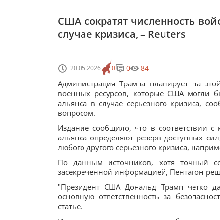
США сократят численность вой
случае кризиса, – Reuters
0
84
20.05.2026
0
Администрация Трампа планирует на это
военных ресурсов, которые США могли б
альянса в случае серьезного кризиса, соо
вопросом.
Издание сообщило, что в соответствии с 
альянса определяют резерв доступных сил
любого другого серьезного кризиса, наприм
По данным источников, хотя точный со
засекреченной информацией, Пентагон реши
"Президент США Дональд Трамп четко да
основную ответственность за безопаснос
статье.