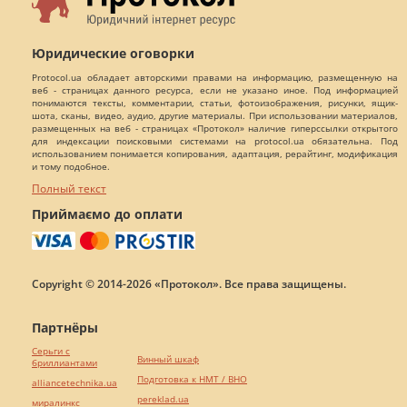
Юридические оговорки
Protocol.ua обладает авторскими правами на информацию, размещенную на
веб - страницах данного ресурса, если не указано иное. Под информацией
понимаются тексты, комментарии, статьи, фотоизображения, рисунки, ящик-
шота, сканы, видео, аудио, другие материалы. При использовании материалов,
размещенных на веб - страницах «Протокол» наличие гиперссылки открытого
для индексации поисковыми системами на protocol.ua обязательна. Под
использованием понимается копирования, адаптация, рерайтинг, модификация
и тому подобное.
Полный текст
Приймаємо до оплати
Copyright © 2014-2026 «Протокол». Все права защищены.
Партнёры
Серьги с
Винный шкаф
бриллиантами
Подготовка к НМТ / ВНО
alliancetechnika.ua
pereklad.ua
миралинкс