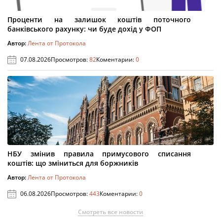
Проценти на залишок коштів поточного
банківського рахунку: чи буде дохід у ФОП
Автор:
Лента от Протокола
07.08.2026
Просмотров:
82
Коментарии:
0
НБУ змінив правила примусового списання
коштів: що зміниться для боржників
Автор:
Лента от Протокола
06.08.2026
Просмотров:
443
Коментарии:
0
Смотреть все новости