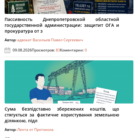
Пассивность Днепропетровской областной
государственной администрации: защитит ОГА и
прокуратура от з
Автор:
адвокат Васильев Павел Сергеевич
09.08.2026
Просмотров:
83
Коментарии:
0
Сума безпідставно збережених коштів, що
стягується за фактичне користування земельною
ділянкою, підл
Автор:
Лента от Протокола