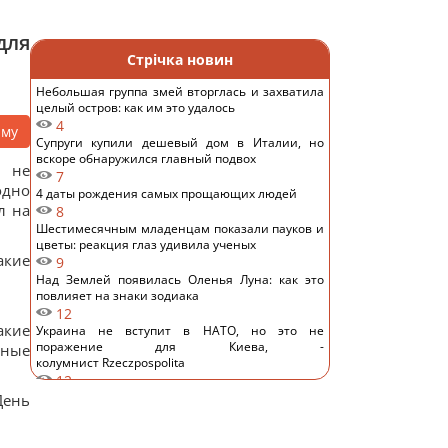
для
Стрічка новин
Небольшая группа змей вторглась и захватила
целый остров: как им это удалось
4
аму
Супруги купили дешевый дом в Италии, но
вскоре обнаружился главный подвох
н не
7
одно
4 даты рождения самых прощающих людей
л на
8
Шестимесячным младенцам показали пауков и
цветы: реакция глаз удивила ученых
акие
9
Над Землей появилась Оленья Луна: как это
повлияет на знаки зодиака
12
акие
Украина не вступит в НАТО, но это не
поражение для Киева, -
ьные
колумнист Rzeczpospolita
12
Глобальное потепление может превысить
День
критический порог уже в ближайшие месяцы, –
ученый
14