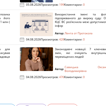
05.08.2026
Просмотров:
199
Коментарии:
0
озика
Використання імені та фот
а його
підозрюваного до вироку суду: 
1 млн (
КЦС ВС роз’яснила межі допустимо
інфор
Автор:
Лента от Протокола
04.08.2026
Просмотров:
428
Коментарии:
0
а для
Законодавчі новації: 7 ключов
касував
змін, які очікують внутрішн
адовця
переміщених людей
Савицька Оксан
Автор:
Володимирівна
04.08.2026
Просмотров:
476
Коментарии:
0