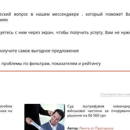
еский вопрос в нашем мессенджере , который поможет В
виях
уетесь с ним через экран, чтобы получить услугу, Вам не нуж
получите самое выгодное предложение
 проблемы по фильтрам, показателям и рейтингу
Смотреть все но
пособом
Суд оштрафував командир
ника на
військової частини за ігноруван
рішення на 66 560 грн
Автор:
Лента от Протокола