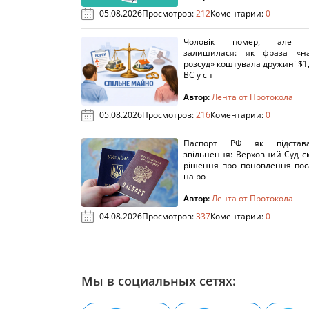
05.08.2026
Просмотров:
212
Коментарии:
0
Чоловік помер, але п
залишилася: як фраза «н
розсуд» коштувала дружині $1,
ВС у сп
Автор:
Лента от Протокола
05.08.2026
Просмотров:
216
Коментарии:
0
Паспорт РФ як підстав
звільнення: Верховний Суд с
рішення про поновлення пос
на ро
Автор:
Лента от Протокола
04.08.2026
Просмотров:
337
Коментарии:
0
Мы в социальных сетях: