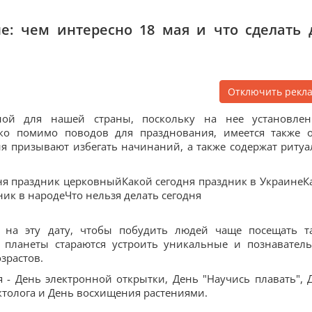
е: чем интересно 18 мая и что сделать 
Отключить рекл
нной для нашей страны, поскольку на нее установле
ко помимо поводов для празднования, имеется также 
я призывают избегать начинаний, а также содержат ритуа
ня праздник церковныйКакой сегодня праздник в УкраинеК
ик в народеЧто нельзя делать сегодня
 на эту дату, чтобы побудить людей чаще посещать т
й планеты стараются устроить уникальные и познавател
озрастов.
 - День электронной открытки, День "Научись плавать", 
ктолога и День восхищения растениями.