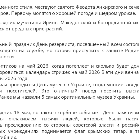
нного стиля, чествуют святого Феодота Анкирского и сем
оров. Первому молятся о хорошей погоде и щедром урожае.
праздник мученицы Ирины Македонской и богородичной и
ся от вредных пристрастий.
ьный праздник День резервиста, посвященный всем состо
ходятся на службе, но готовы приступить к защите Роди
рности.
птиков на май 2026: когда потеплеет и сколько будет до
доровиться: календарь стрижек на май 2026 В эти дни венча
ы 2026 года
я проводится День музеев в Украине, когда многие завед
 посетителей. Это отличный повод посетить выста
Ранее мы назвали 5 самых оригинальных музеев Украины.
дник 18 мая, но также скорбное событие - День памяти ж
 Мы оплакиваем тысячи людей, которые были наси
ь преследованию со стороны советской власти и россий
ных учреждениях поднимается флаг крымских татар, а т
гибших.