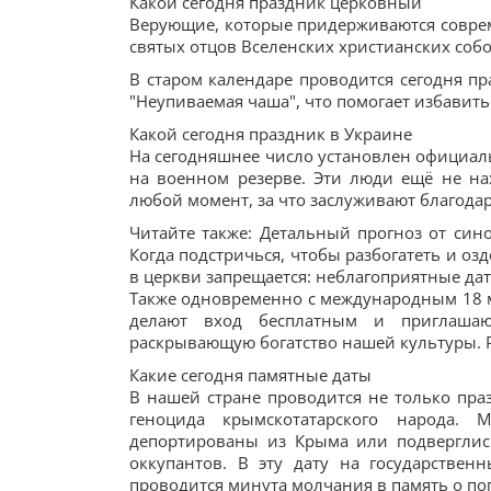
Какой сегодня праздник церковный
Верующие, которые придерживаются совреме
святых отцов Вселенских христианских соб
В старом календаре проводится сегодня 
"Неупиваемая чаша", что помогает избавить
Какой сегодня праздник в Украине
На сегодняшнее число установлен официал
на военном резерве. Эти люди ещё не на
любой момент, за что заслуживают благода
Читайте также: Детальный прогноз от сино
Когда подстричься, чтобы разбогатеть и оз
в церкви запрещается: неблагоприятные дат
Также одновременно с международным 18 ма
делают вход бесплатным и приглашают
раскрывающую богатство нашей культуры. 
Какие сегодня памятные даты
В нашей стране проводится не только праз
геноцида крымскотатарского народа.
депортированы из Крыма или подверглис
оккупантов. В эту дату на государствен
проводится минута молчания в память о по