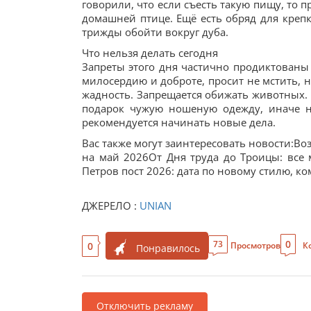
говорили, что если съесть такую пищу, то п
домашней птице. Ещё есть обряд для крепк
трижды обойти вокруг дуба.
Что нельзя делать сегодня
Запреты этого дня частично продиктованы 
милосердию и доброте, просит не мстить, н
жадность. Запрещается обижать животных.
подарок чужую ношеную одежду, иначе н
рекомендуется начинать новые дела.
Вас также могут заинтересовать новости:В
на май 2026От Дня труда до Троицы: все
Петров пост 2026: дата по новому стилю, к
ДЖЕРЕЛО :
UNIAN
0
73
0
Просмотров
К
Понравилось
Отключить рекламу