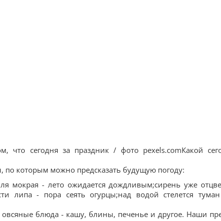
, что сегодня за праздник / фото pexels.comКакой сег
, по которым можно предсказать будущую погоду:
ля мокрая - лето ожидается дождливым;сирень уже отцве
сти липа - пора сеять огурцы;над водой стелется туман
 овсяные блюда - кашу, блины, печенье и другое. Наши пр