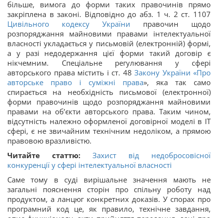
більше, вимога до форми таких правочинів прямо
закріплена в законі. Відповідно до абз. 1 ч. 2 ст. 1107
Цивільного кодексу України
правочин щодо
розпоряджання майновими правами інтелектуальної
власності укладається у письмовій (електронній) формі,
а у разі недодержання цієї форми такий договір є
нікчемним. Спеціальне регулювання у сфері
авторського права містить і ст. 48
Закону України «
Про
авторське право і суміжні права
», яка так само
спирається на необхідність письмової (електронної)
форми правочинів щодо розпоряджання майновими
правами на об’єкти авторського права. Таким чином,
відсутність належно оформленої договірної моделі в ІТ
сфері, є не звичайним технічним недоліком, а прямою
правовою вразливістю.
Читайте статтю:
Захист від недобросовісної
конкуренції у сфері інтелектуальної власності
Саме тому в суді вирішальне значення мають не
загальні пояснення сторін про спільну роботу над
продуктом, а ланцюг конкретних доказів. У спорах про
програмний код це, як правило, технічне завдання,