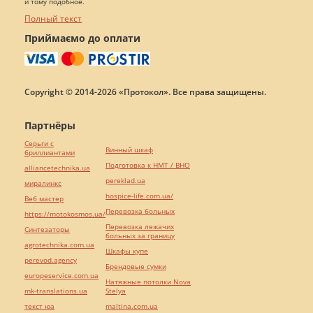
и тому подобное.
Полный текст
Приймаємо до оплати
Copyright © 2014-2026 «Протокол». Все права защищены.
Партнёры
Серьги с
Винный шкаф
бриллиантами
Подготовка к НМТ / ВНО
alliancetechnika.ua
pereklad.ua
миралинкс
hospice-life.com.ua/
Веб мастер
Перевозка больных
https://motokosmos.ua/
Перевозка лежачих
Синтезаторы
больных за границу
agrotechnika.com.ua
Шкафы купе
perevod.agency
Брендовые сумки
europeservice.com.ua
Натяжные потолки Nova
mk-translations.ua
Stelya
текст юа
maltina.com.ua