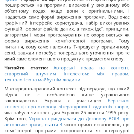
поширюється на програми, виражені у вихідному або
об’єктному кодах, якщо вони є оригінальними, і
надається саме формі вираження програми. Водночас
графічний інтерфейс користувача, набір виконуваних
функцій, формат файлів даних, а також ідеї, принципи,
алгоритми і мови програмування не охороняються як
форма вираження комп’ютерної програми. Тому
питання, кому саме належить ІТ-продукт у юридичному
сенсі, завжди потребує попереднього уточнення про те
який саме елемент цього продукту є предметом спору.
Читайте статтю:
Авторські права на контент,
створений штучним інтелектом: між правом,
технологією та майбутнім людини
Міжнародно-правовий контекст підтверджує, що такий
підхід не є особливістю лише українського
законодавства. Україна є учасницею
Бернської
конвенції про охорону літературних і художніх творів
,
яка набула чинності для України 25 жовтня 1995 року.
Крім того,
Україна приєдналася до Договору ВОІВ про
авторське право
,
стаття 4
якого прямо встановлює, що
комп’ютерні програми охороняються як літературні