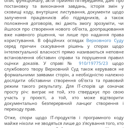
опис функціоналу, акти прийняття-передання, дані про
постановку та виконання завдань, історія змін у
сховищі коду, внутрішнє листування, документи щодо
залучення працівників або підрядників, а також
положення договорів, які дають змогу зрозуміти, чи
йшлося про створення нового об’єкта, доопрацювання
вже наявного рішення, чи лише про надання права
користування. В офіційних оглядах
Верховного Суду
серед причин скасування рішень у спорах щодо
інтелектуальної власності прямо називаються неповне
встановлення обставин справи та порушення правил
оцінки доказів. У справі №
910/19775/23
щодо
службового твору Верховний Суд також керувався не
формальними заявами сторін, а необхідністю належно
дослідити обставини створення об’єкта та правовий
режим такого результату. Для ІТ-спорів це означає
просту річ: виграє не той, хто стверджує про свою
участь у проєкті, а той, хто може відтворити
документально безперервний ланцюг створення і
переходу прав.
Отже, спори щодо ІТ-продуктів і програмного коду
майже ніколи не зводяться лише до з’ясування того, хто