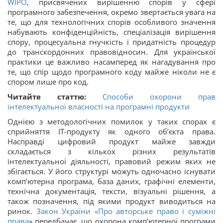
WIPO
, присвячених вирішенню спорів у сфері
програмного забезпечення, окремо звертається увага на
те, що для технологічних спорів особливого значення
набувають конфіденційність, спеціалізація вирішення
спору, процесуальна гнучкість і придатність процедур
до транскордонних правовідносин. Для української
практики це важливо насамперед як нагадування про
те, що спір щодо програмного коду майже ніколи не є
спором лише про код.
Читайте статтю:
Способи охорони прав
інтелектуальної власності на програмні продукти
Однією з методологічних помилок у таких спорах є
сприйняття ІТ-продукту як одного об’єкта права.
Насправді цифровий продукт майже завжди
складається з кількох різних результатів
інтелектуальної діяльності, правовий режим яких не
збігається. У його структурі можуть одночасно існувати
комп’ютерна програма, база даних, графічні елементи,
технічна документація, тексти, візуальні рішення, а
також позначення, під якими продукт виводиться на
ринок.
Закон України «
Про авторське право і суміжні
права
» передбачає, що охорона комп’ютерної програми