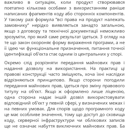
важливо в ситуаціях, коли продукт створювався
поетапно кількома особами з використанням раніше
написаних фрагментів коду або сторонніх компонентів.
У такому разі формула “всі права на продукт належать
замовнику” нерідко виявляється занадто загальною,
якщо з договору та технічної документації неможливо
зрозуміти, про який саме результат ідеться. З огляду на
те що закон охороняє форму вираження програми, а не
її ідею чи функціональне призначення, питання точної
ідентифікації об’єкта стає одним із центральних у спорі.
Окремо слід розрізняти передання майнових прав і
надання дозволу на використання. На практиці ці
правові конструкції часто змішують, хоча їхні наслідки
відрізняються принципово. Якщо сторони погодили
передання майнових прав, ідеться про зміну правового
титулу на об’єкт. Якщо ж оформлено лише ліцензію,
одна сторона надає іншій дозвіл використовувати
відповідний об’єкт у певній сфері, у визначених межах і
на певних умовах. Для спорів щодо програмного коду
це має особливе значення, тому що доступ до сховища
коду, серверної інфраструктури чи облікових записів
ще не означає набуття виключних майнових прав. Ба