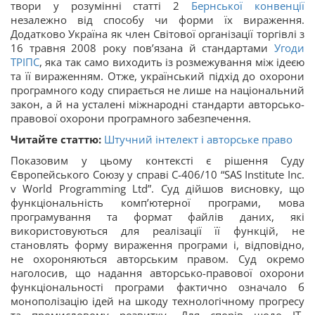
твори у розумінні статті 2
Бернської конвенції
незалежно від способу чи форми їх вираження.
Додатково Україна як член Світової організації торгівлі з
16 травня 2008 року пов’язана й стандартами
Угоди
ТРІПС
, яка так само виходить із розмежування між ідеєю
та її вираженням. Отже, український підхід до охорони
програмного коду спирається не лише на національний
закон, а й на усталені міжнародні стандарти авторсько-
правової охорони програмного забезпечення.
Читайте статтю:
Штучний інтелект і авторське право
Показовим у цьому контексті є рішення Суду
Європейського Союзу у справі C-406/10 “SAS Institute Inc.
v World Programming Ltd”. Суд дійшов висновку, що
функціональність комп’ютерної програми, мова
програмування та формат файлів даних, які
використовуються для реалізації її функцій, не
становлять форму вираження програми і, відповідно,
не охороняються авторським правом. Суд окремо
наголосив, що надання авторсько-правової охорони
функціональності програми фактично означало б
монополізацію ідей на шкоду технологічному прогресу