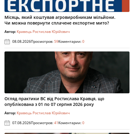
Місяць, який коштував агровиробникам мільйони.
Чи можна повернути сплачене експортне мито?
Автор:
Кравець Ростислав Юрійович
08.08.2026
Просмотров:
59
Коментарии:
0
Огляд практики ВС від Ростислава Кравця, що
опублікована з 01 по 07 серпня 2026 року
Автор:
Кравець Ростислав Юрійович
07.08.2026
Просмотров:
41
Коментарии:
0