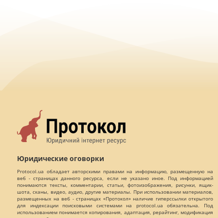
Юридические оговорки
Protocol.ua обладает авторскими правами на информацию, размещенную на
веб - страницах данного ресурса, если не указано иное. Под информацией
понимаются тексты, комментарии, статьи, фотоизображения, рисунки, ящик-
шота, сканы, видео, аудио, другие материалы. При использовании материалов,
размещенных на веб - страницах «Протокол» наличие гиперссылки открытого
для индексации поисковыми системами на protocol.ua обязательна. Под
использованием понимается копирования, адаптация, рерайтинг, модификация