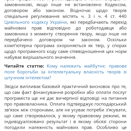
замовникові, якщо інше не встановлено Кодексом,
договором або законом. Водночас щодо творів
спеціальне регулювання містять ч. 3 і ч. 4 ст. 440
Цивільного кодексу України
, які передбачають перехід
майнових прав відповідно до роботодавця або
замовника з моменту створення твору, якщо інше не
передбачено договором чи законом. Оскільки
комп’ютерна програма охороняється як твір, у спорах
щодо програмного коду саме співвідношення цих норм
набуває вирішального значення.
Читайте статтю:
Кому належить майбутнє: правове
поле боротьби за інтелектуальну власність творів зі
штучним інтелектом?
Звідси випливає базовий практичний висновок про те,
що сам факт фінансування розробки або оплати послуг
програміста ще не дає вичерпної відповіді на питання
про правовласника. Оплата підтверджує господарський
зв’язок між сторонами, але не усуває потреби з’ясувати,
що саме створювалося, у якому правовому режимі, як
індивідуалізовано результат і в якому обсязі сторони
погодили належність майнових прав. Особливо це