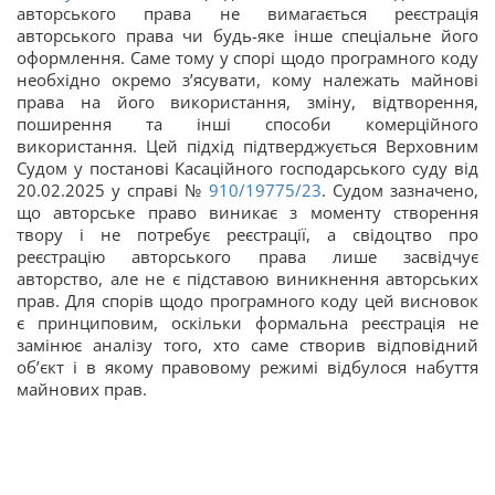
авторського права не вимагається реєстрація
авторського права чи будь-яке інше спеціальне його
оформлення. Саме тому у спорі щодо програмного коду
необхідно окремо з’ясувати, кому належать майнові
права на його використання, зміну, відтворення,
поширення та інші способи комерційного
використання. Цей підхід підтверджується Верховним
Судом у постанові Касаційного господарського суду від
20.02.2025 у справі №
910/19775/23
. Судом зазначено,
що авторське право виникає з моменту створення
твору і не потребує реєстрації, а свідоцтво про
реєстрацію авторського права лише засвідчує
авторство, але не є підставою виникнення авторських
прав. Для спорів щодо програмного коду цей висновок
є принциповим, оскільки формальна реєстрація не
замінює аналізу того, хто саме створив відповідний
об’єкт і в якому правовому режимі відбулося набуття
майнових прав.