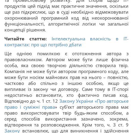
та промисловому розвитку. Для спорів щодо ІТ-
продуктів цей підхід має практичне значення, оскільки
ще раз підкреслює, що в суді необхідно відмежовувати
охоронюваний програмний код від неохоронюваної
функціональності, алгоритмічної логіки чи загальної
концепції рішення.
Читайте статтю:
Інтелектуальна власність в IT-
контрактах: про що потрібно дбати
Ще однією помилкою є ототожнення автора з
правовласником. Автором може бути лише фізична
особа, яка своєю творчою діяльністю створила твір.
Компанія не може бути автором програмного коду, але
може бути носієм майнових прав на нього – повністю,
частково або спільно з іншою особою, якщо це
випливає із закону чи договору. Саме тому в ІТ-спорі
недостатньо встановити, хто фактично писав код.
Відповідно до ч. 1 ст. 12
Закону України «
Про авторське
право і суміжні права
» суб’єкт авторського права має
право використовувати твір будь-яким способом, а
серед способів використання зазначено, зокрема,
відтворення та розповсюдження. Крім того, ч. 3 ст. 9
Закону
встановлює, що для виникнення і здійснення