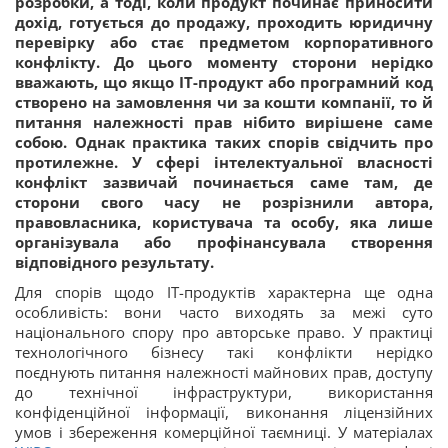
розробки, а тоді, коли продукт починає приносити
дохід, готується до продажу, проходить юридичну
перевірку або стає предметом корпоративного
конфлікту. До цього моменту сторони нерідко
вважають, що якщо ІТ-продукт або програмний код
створено на замовлення чи за кошти компанії, то й
питання належності прав нібито вирішене саме
собою. Однак практика таких спорів свідчить про
протилежне. У сфері інтелектуальної власності
конфлікт зазвичай починається саме там, де
сторони свого часу не розрізнили автора,
правовласника, користувача та особу, яка лише
організувала або профінансувала створення
відповідного результату.
Для спорів щодо ІТ-продуктів характерна ще одна
особливість: вони часто виходять за межі суто
національного спору про авторське право. У практиці
технологічного бізнесу такі конфлікти нерідко
поєднують питання належності майнових прав, доступу
до технічної інфраструктури, використання
конфіденційної інформації, виконання ліцензійних
умов і збереження комерційної таємниці. У матеріалах