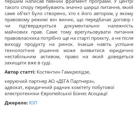
першим написав певний фрагмент програми. У центрі
такого спору перебувають значно ширші питання, який
саме об’єкт було створено, хто є його автором, у якому
правовому режимі він виник, що передбачає договір і
чи підтверджується документально належність
майнових прав. Саме тому врегульовувати питання
правовласника потрібно ще на старті проєкту, а не після
виходу продукту на ринок. Інакше навіть успішне
технологічне рішення може виявитися юридично
нестабільним активом, право на який доведеться
захищати вже в суді.
Автор статті:
Костянтин Гамкрелідзе,
керуючий партнер АО «ДЕГА Партнерз»,
адвокат, юридичний радник комітету побутової
електротехніки Європейської Бізнес Асоціації
Джерело:
ЮП