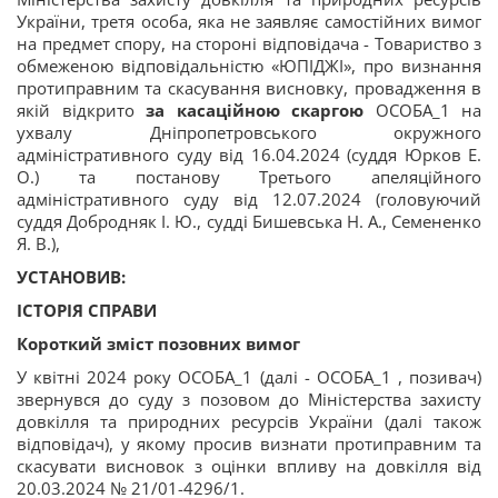
України, третя особа, яка не заявляє самостійних вимог
на предмет спору, на стороні відповідача - Товариство з
обмеженою відповідальністю «ЮПІДЖІ», про визнання
протиправним та скасування висновку, провадження в
якій відкрито
за касаційною скаргою
ОСОБА_1 на
ухвалу Дніпропетровського окружного
адміністративного суду від 16.04.2024 (суддя Юрков Е.
О.) та постанову Третього апеляційного
адміністративного суду від 12.07.2024 (головуючий
суддя Добродняк І. Ю., судді Бишевська Н. А., Семененко
Я. В.),
УСТАНОВИВ:
ІСТОРІЯ СПРАВИ
Короткий зміст позовних вимог
У квітні 2024 року ОСОБА_1 (далі - ОСОБА_1 , позивач)
звернувся до суду з позовом до Міністерства захисту
довкілля та природних ресурсів України (далі також
відповідач), у якому просив визнати протиправним та
скасувати висновок з оцінки впливу на довкілля від
20.03.2024 № 21/01-4296/1.