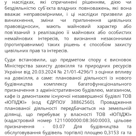
у наслідках, які спричинені рішенням, дією чи
бездіяльністю суб`єкта владних повноважень, які вона
вважає неправомірними, і ці наслідки призвели до
виникнення, зміни чи припинення цивільних
правовідносин, мають майновий характер або
пов`язаний з реалізацією її майнових або особистих
немайнових інтересів, то визнання незаконними
(протиправними) таких рішень є способом захисту
цивільних прав та інтересів.
Суди встановили, що предметом спору є висновок
Міністерства захисту довкілля та природних ресурсів
України від 20.03.2024 № 21/01-4296/1 з оцінки впливу
на довкілля, а саме: планованої діяльності із нового
будівництва комплексу багатофункціонального
призначення з адміністративною будівлею, магазином,
кафе із демонтажем існуючої незавершеної будівлі ТОВ
«ЮПІДЖІ» (код ЄДРПОУ 38862560). Провадження
планованої діяльності передбачається на земельній
ділянці, що перебуває у власності ТОВ «ЮПІДЖІ»
(кадастровий номер 1211000000:08:360:0003, цільове
призначення - 03.07 Для будівництва та
обслуговування будівель торгівлі) площею 0,3153 га та