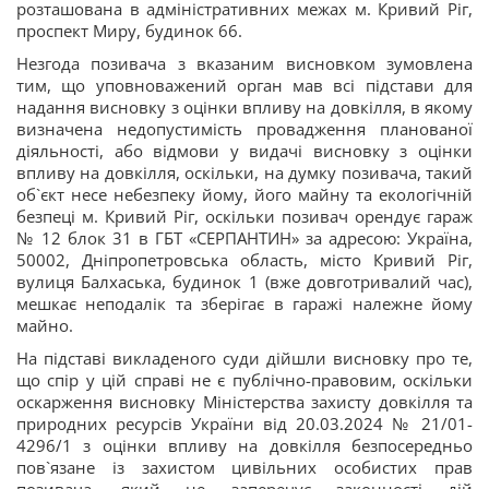
розташована в адміністративних межах м. Кривий Ріг,
проспект Миру, будинок 66.
Незгода позивача з вказаним висновком зумовлена
тим, що уповноважений орган мав всі підстави для
надання висновку з оцінки впливу на довкілля, в якому
визначена недопустимість провадження планованої
діяльності, або відмови у видачі висновку з оцінки
впливу на довкілля, оскільки, на думку позивача, такий
об`єкт несе небезпеку йому, його майну та екологічній
безпеці м. Кривий Ріг, оскільки позивач орендує гараж
№ 12 блок 31 в ГБТ «СЕРПАНТИН» за адресою: Україна,
50002, Дніпропетровська область, місто Кривий Ріг,
вулиця Балхаська, будинок 1 (вже довготривалий час),
мешкає неподалік та зберігає в гаражі належне йому
майно.
На підставі викладеного суди дійшли висновку про те,
що спір у цій справі не є публічно-правовим, оскільки
оскарження висновку Міністерства захисту довкілля та
природних ресурсів України від 20.03.2024 № 21/01-
4296/1 з оцінки впливу на довкілля безпосередньо
пов`язане із захистом цивільних особистих прав