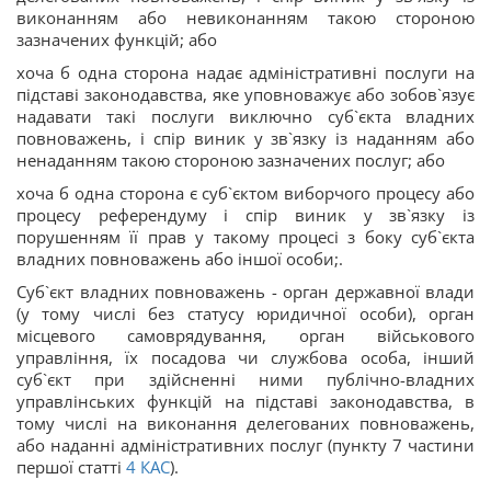
виконанням або невиконанням такою стороною
зазначених функцій; або
хоча б одна сторона надає адміністративні послуги на
підставі законодавства, яке уповноважує або зобов`язує
надавати такі послуги виключно суб`єкта владних
повноважень, і спір виник у зв`язку із наданням або
ненаданням такою стороною зазначених послуг; або
хоча б одна сторона є суб`єктом виборчого процесу або
процесу референдуму і спір виник у зв`язку із
порушенням її прав у такому процесі з боку суб`єкта
владних повноважень або іншої особи;.
Суб`єкт владних повноважень - орган державної влади
(у тому числі без статусу юридичної особи), орган
місцевого самоврядування, орган військового
управління, їх посадова чи службова особа, інший
суб`єкт при здійсненні ними публічно-владних
управлінських функцій на підставі законодавства, в
тому числі на виконання делегованих повноважень,
або наданні адміністративних послуг (пункту 7 частини
першої статті
4
КАС
).