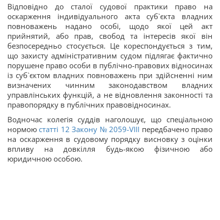
Відповідно до сталої судової практики право на
оскарження індивідуального акта суб`єкта владних
повноважень надано особі, щодо якої цей акт
прийнятий, або прав, свобод та інтересів якої він
безпосередньо стосується. Це кореспондується з тим,
що захисту адміністративним судом підлягає фактично
порушене право особи в публічно-правових відносинах
із суб`єктом владних повноважень при здійсненні ним
визначених чинним законодавством владних
управлінських функцій, а не відновлення законності та
правопорядку в публічних правовідносинах.
Водночас колегія суддів наголошує, що спеціальною
нормою
статті 12 Закону № 2059-VIII
передбачено право
на оскарження в судовому порядку висновку з оцінки
впливу на довкілля будь-якою фізичною або
юридичною особою.