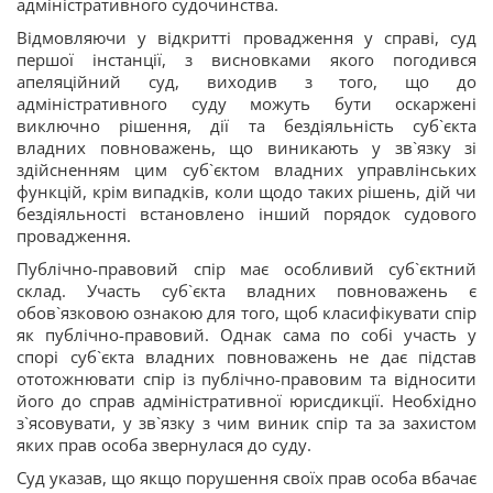
адміністративного судочинства.
Відмовляючи у відкритті провадження у справі, суд
першої інстанції, з висновками якого погодився
апеляційний суд, виходив з того, що до
адміністративного суду можуть бути оскаржені
виключно рішення, дії та бездіяльність суб`єкта
владних повноважень, що виникають у зв`язку зі
здійсненням цим суб`єктом владних управлінських
функцій, крім випадків, коли щодо таких рішень, дій чи
бездіяльності встановлено інший порядок судового
провадження.
Публічно-правовий спір має особливий суб`єктний
склад. Участь суб`єкта владних повноважень є
обов`язковою ознакою для того, щоб класифікувати спір
як публічно-правовий. Однак сама по собі участь у
спорі суб`єкта владних повноважень не дає підстав
ототожнювати спір із публічно-правовим та відносити
його до справ адміністративної юрисдикції. Необхідно
з`ясовувати, у зв`язку з чим виник спір та за захистом
яких прав особа звернулася до суду.
Суд указав, що якщо порушення своїх прав особа вбачає