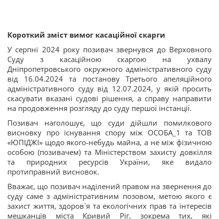
Короткий зміст вимог касаційної скарги
У серпні 2024 року позивач звернувся до Верховного
Суду з касаційною скаргою на ухвалу
Дніпропетровського окружного адміністративного суду
від 16.04.2024 та постанову Третього апеляційного
адміністративного суду від 12.07.2024, у якій просить
скасувати вказані судові рішення, а справу направити
на продовження розгляду до суду першої інстанції.
Позивач наголошує, що суди дійшли помилкового
висновку про існування спору між ОСОБА_1 та ТОВ
«ЮПІДЖІ» щодо якого-небудь майна, а не між фізичною
особою (позивачем) та Міністерством захисту довкілля
та природних ресурсів України, яке видало
протиправний висновок.
Вважає, що позивач наділений правом на звернення до
суду саме з адміністративним позовом, метою якого є
захист життя, здоров`я та екологічних прав та інтересів
мешканців міста Кривий Ріг, зокрема тих, які