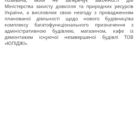
позивача, який не заперечує законності дій
Міністерства захисту довкілля та природних ресурсів
України, а висловлює свою незгоду з провадженням
планованої діяльності щодо нового будівництва
комплексу багатофункціонального призначення з
адміністративною будівлею, магазином, кафе із
демонтажем існуючої незавершеної будівлі ТОВ
«ЮПІДЖІ».