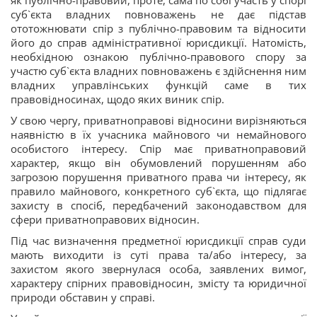
як публічно-правовий, проте, сама по собі участь у спорі
суб`єкта владних повноважень не дає підстав
ототожнювати спір з публічно-правовим та відносити
його до справ адміністративної юрисдикції. Натомість,
необхідною ознакою публічно-правового спору за
участю суб`єкта владних повноважень є здійснення ним
владних управлінських функцій саме в тих
правовідносинах, щодо яких виник спір.
У свою чергу, приватноправові відносини вирізняються
наявністю в їх учасника майнового чи немайнового
особистого інтересу. Спір має приватноправовий
характер, якщо він обумовлений порушенням або
загрозою порушення приватного права чи інтересу, як
правило майнового, конкретного суб`єкта, що підлягає
захисту в спосіб, передбачений законодавством для
сфери приватноправових відносин.
Під час визначення предметної юрисдикції справ суди
мають виходити із суті права та/або інтересу, за
захистом якого звернулася особа, заявлених вимог,
характеру спірних правовідносин, змісту та юридичної
природи обставин у справі.