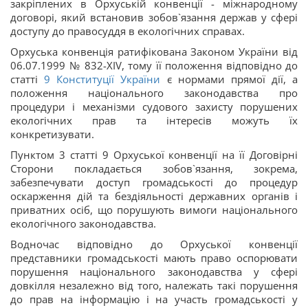
закріплених в Орхуській конвенції - міжнародному
договорі, який встановив зобов`язання держав у сфері
доступу до правосуддя в екологічних справах.
Орхуська конвенція ратифікована Законом України від
06.07.1999 № 832-ХІV, тому її положення відповідно до
статті
9
Конституції України
є нормами прямої дії, а
положення національного законодавства про
процедури і механізми судового захисту порушених
екологічних прав та інтересів можуть їх
конкретизувати.
Пунктом 3 статті 9 Орхуської конвенції на її Договірні
Сторони покладається зобов`язання, зокрема,
забезпечувати доступ громадськості до процедур
оскарження дій та бездіяльності державних органів і
приватних осіб, що порушують вимоги національного
екологічного законодавства.
Водночас відповідно до Орхуської конвенції
представники громадськості мають право оспорювати
порушення національного законодавства у сфері
довкілля незалежно від того, належать такі порушення
до прав на інформацію і на участь громадськості у