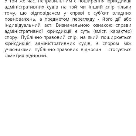
У той же час, неправильним є поширення юрисдикції
адміністративних судів на той чи інший спір тільки
тому, що відповідачем у справі є суб`єкт владних
повноважень, а предметом перегляду - його дії або
індивідуальний акт. Визначальною ознакою справи
адміністративної юрисдикції є суть (зміст, характер)
спору. Публічно-правовий спір, на який поширюється
юрисдикція адміністративних судів, є спором між
учасниками публічно-правових відносин і стосується
саме цих відносин.