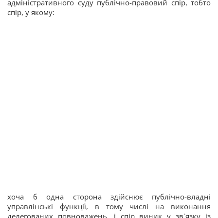
адміністративного суду публічно-правовий спір, тобто
спір, у якому:
хоча б одна сторона здійснює публічно-владні
управлінські функції, в тому числі на виконання
делегованих повноважень, і спір виник у зв`язку із