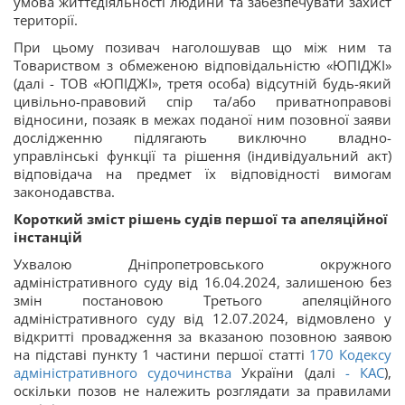
умова життєдіяльності людини та забезпечувати захист
території.
При цьому позивач наголошував що між ним та
Товариством з обмеженою відповідальністю «ЮПІДЖІ»
(далі - ТОВ «ЮПІДЖІ», третя особа) відсутній будь-який
цивільно-правовий спір та/або приватноправові
відносини, позаяк в межах поданої ним позовної заяви
дослідженню підлягають виключно владно-
управлінські функції та рішення (індивідуальний акт)
відповідача на предмет їх відповідності вимогам
законодавства.
Короткий зміст рішень судів першої та апеляційної
інстанцій
Ухвалою Дніпропетровського окружного
адміністративного суду від 16.04.2024, залишеною без
змін постановою Третього апеляційного
адміністративного суду від 12.07.2024, відмовлено у
відкритті провадження за вказаною позовною заявою
на підставі пункту 1 частини першої статті
170
Кодексу
адміністративного судочинства
України (далі
-
КАС
),
оскільки позов не належить розглядати за правилами