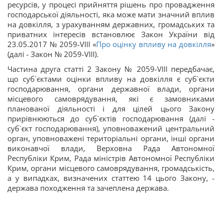
ресурсів, у процесі прийняття рішень про провадження
господарської діяльності, яка може мати значний вплив
на довкілля, з урахуванням державних, громадських та
приватних інтересів встановлює Закон України від
23.05.2017 № 2059-VIII «
Про оцінку впливу на довкілля
»
(далі - Закон № 2059-VIII).
Частина друга статті 2 Закону № 2059-VIII передбачає,
що суб`єктами оцінки впливу на довкілля є суб`єкти
господарювання, органи державної влади, органи
місцевого самоврядування, які є замовниками
планованої діяльності і для цілей цього Закону
прирівнюються до суб`єктів господарювання (далі -
суб`єкт господарювання), уповноважений центральний
орган, уповноважені територіальні органи, інші органи
виконавчої влади, Верховна Рада Автономної
Республіки Крим, Рада міністрів Автономної Республіки
Крим, органи місцевого самоврядування, громадськість,
а у випадках, визначених статтею 14 цього Закону, -
держава походження та зачеплена держава.