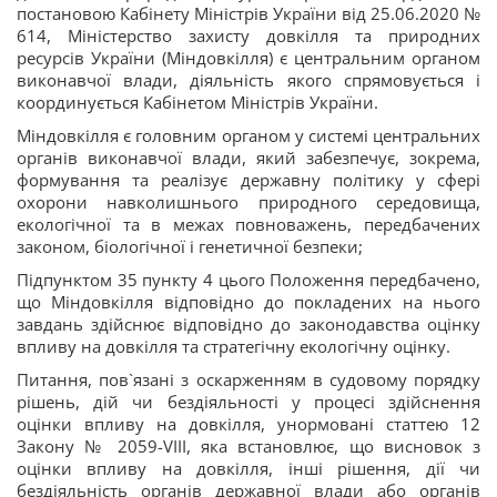
постановою Кабінету Міністрів України від 25.06.2020 №
614, Міністерство захисту довкілля та природних
ресурсів України (Міндовкілля) є центральним органом
виконавчої влади, діяльність якого спрямовується і
координується Кабінетом Міністрів України.
Міндовкілля є головним органом у системі центральних
органів виконавчої влади, який забезпечує, зокрема,
формування та реалізує державну політику у сфері
охорони навколишнього природного середовища,
екологічної та в межах повноважень, передбачених
законом, біологічної і генетичної безпеки;
Підпунктом 35 пункту 4 цього Положення передбачено,
що Міндовкілля відповідно до покладених на нього
завдань здійснює відповідно до законодавства оцінку
впливу на довкілля та стратегічну екологічну оцінку.
Питання, пов`язані з оскарженням в судовому порядку
рішень, дій чи бездіяльності у процесі здійснення
оцінки впливу на довкілля, унормовані статтею 12
Закону № 2059-VIII, яка встановлює, що висновок з
оцінки впливу на довкілля, інші рішення, дії чи
бездіяльність органів державної влади або органів