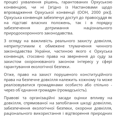
процесі ухвалення рішень, гарантованих Орхуською
конвенцією, чи ні [згідно із Настановами щодо
впровадження Орхуської конвенції (ООН, 2000 рік)].
Орхуська конвенція забезпечує доступ до правосуддя як
на підставі власних положень, так і в порядку
забезпечення дотримання національного
природоохоронного законодавства.
З огляду на важливість реального захисту довкілля,
неприпустимим є обмежене тлумачення чинного
законодавства України, частиною якого є Орхуська
конвенція, стосовно права на звернення до суду за
захистом охоронюваного законом інтересу у сфері
гарантування екологічної безпеки.
Отже, право на захист порушеного конституційного
права на безпечне довкілля належить кожному та може
реалізовуватися громадянами особисто або спільно -
через об`єднання громадян (громадськість).
Правові та організаційні засади оцінки впливу на
довкілля, спрямованої на запобігання шкоді довкіллю,
забезпечення екологічної безпеки, охорони довкілля,
раціонального використання і відтворення природних