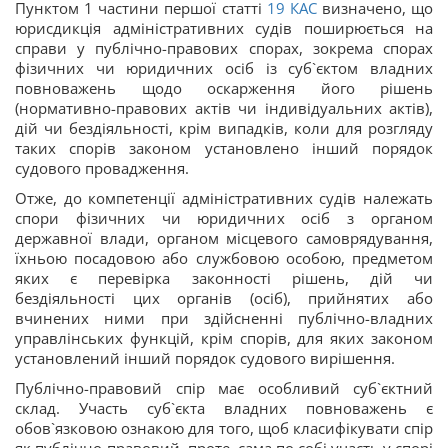
Пунктом 1 частини першої статті
19
КАС
визначено, що
юрисдикція адміністративних судів поширюється на
справи у публічно-правових спорах, зокрема спорах
фізичних чи юридичних осіб із суб`єктом владних
повноважень щодо оскарження його рішень
(нормативно-правових актів чи індивідуальних актів),
дій чи бездіяльності, крім випадків, коли для розгляду
таких спорів законом установлено інший порядок
судового провадження.
Отже, до компетенції адміністративних судів належать
спори фізичних чи юридичних осіб з органом
державної влади, органом місцевого самоврядування,
їхньою посадовою або службовою особою, предметом
яких є перевірка законності рішень, дій чи
бездіяльності цих органів (осіб), прийнятих або
вчинених ними при здійсненні публічно-владних
управлінських функцій, крім спорів, для яких законом
установлений інший порядок судового вирішення.
Публічно-правовий спір має особливий суб`єктний
склад. Участь суб`єкта владних повноважень є
обов`язковою ознакою для того, щоб класифікувати спір