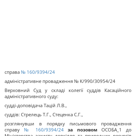
справа
№ 160/9394/24
адміністративне провадження № К/990/30954/24
Верховний Суд у складі колегії суддів Касаційного
адміністративного суду:
судді-доповідача Тацій Л.В.,
суддів: Стрелець Т.Г., Стеценка С.Г.,
розглянувши в порядку письмового провадження
справу
№ 160/9394/24
за позовом
ОСОБА_1 до
Міністерства захисту довкілля та природних ресурсів