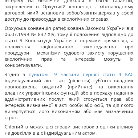
інтересу на безпечне довкілля в світлі гарантій,
закріплених в Орхуській конвенції - міжнародному
договорі, який встановив зобов`язання держав у сфері
доступу до правосуддя в екологічних справах.
Орхуська конвенція ратифікована Законом України від
06.07.1999 № 832-ХІV, тому її положення відповідно до
статті 9 Конституції України є нормами прямої дії, а
положення національного законодавства про
процедури і механізми судового захисту порушених
екологічних прав та інтересів можуть їх
конкретизувати.
Згідно з
пунктом 19 частини першої статті 4 КАС
індивідуальний акт - акт (рішення) суб`єкта владних
повноважень, виданий (прийняте) на виконання
владних управлінських функцій або в порядку надання
адміністративних послуг, який стосується прав або
інтересів визначеної в акті особи або осіб, та дія якого
вичерпується його виконанням або має визначений
строк.
Спірний в межах цієї справи висновок з оцінки впливу
на довкілля від є індивідуальним актом.