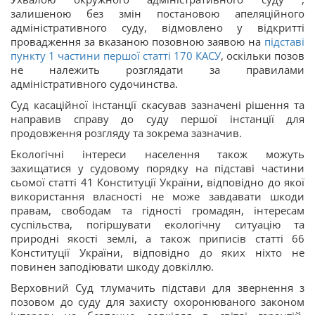
залишеною без змін постановою апеляційного
адміністративного суду, відмовлено у відкритті
провадження за вказаною позовною заявою на
підставі
пункту 1 частини першої статті 170 КАСУ
, оскільки позов
не належить розглядати за правилами
адміністративного судочинства.
Суд касаційної інстанції скасував зазначені рішення та
направив справу до суду першої інстанції для
продовження розгляду та зокрема зазначив.
Екологічні інтереси населення також можуть
захищатися у судовому порядку на підставі частини
сьомої статті 41 Конституції України, відповідно до якої
використання власності не може завдавати шкоди
правам, свободам та гідності громадян, інтересам
суспільства, погіршувати екологічну ситуацію та
природні якості землі, а також приписів статті 66
Конституції України, відповідно до яких ніхто не
повинен заподіювати шкоду довкіллю.
Верховний Суд тлумачить підстави для звернення з
позовом до суду для захисту охоронюваного законом