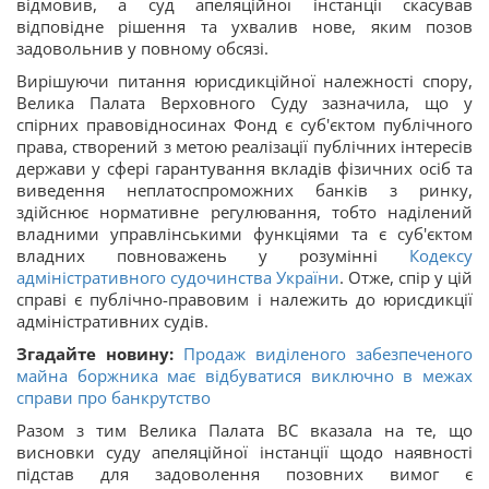
відмовив, а суд апеляційної інстанції скасував
відповідне рішення та ухвалив нове, яким позов
задовольнив у повному обсязі.
Вирішуючи питання юрисдикційної належності спору,
Велика Палата Верховного Суду зазначила, що у
спірних правовідносинах Фонд є суб'єктом публічного
права, створений з метою реалізації публічних інтересів
держави у сфері гарантування вкладів фізичних осіб та
виведення неплатоспроможних банків з ринку,
здійснює нормативне регулювання, тобто наділений
владними управлінськими функціями та є суб'єктом
владних повноважень у розумінні
Кодексу
адміністративного судочинства України
. Отже, спір у цій
справі є публічно-правовим і належить до юрисдикції
адміністративних судів.
Згадайте новину:
Продаж виділеного забезпеченого
майна боржника має відбуватися виключно в межах
справи про банкрутство
Разом з тим Велика Палата ВС вказала на те, що
висновки суду апеляційної інстанції щодо наявності
підстав для задоволення позовних вимог є