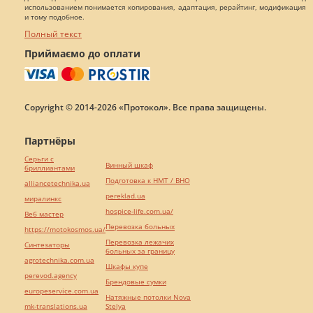
использованием понимается копирования, адаптация, рерайтинг, модификация
и тому подобное.
Полный текст
Приймаємо до оплати
Copyright © 2014-2026 «Протокол». Все права защищены.
Партнёры
Серьги с
Винный шкаф
бриллиантами
Подготовка к НМТ / ВНО
alliancetechnika.ua
pereklad.ua
миралинкс
hospice-life.com.ua/
Веб мастер
Перевозка больных
https://motokosmos.ua/
Перевозка лежачих
Синтезаторы
больных за границу
agrotechnika.com.ua
Шкафы купе
perevod.agency
Брендовые сумки
europeservice.com.ua
Натяжные потолки Nova
mk-translations.ua
Stelya