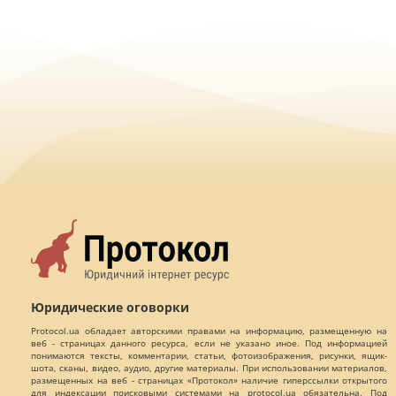
Юридические оговорки
Protocol.ua обладает авторскими правами на информацию, размещенную на
веб - страницах данного ресурса, если не указано иное. Под информацией
понимаются тексты, комментарии, статьи, фотоизображения, рисунки, ящик-
шота, сканы, видео, аудио, другие материалы. При использовании материалов,
размещенных на веб - страницах «Протокол» наличие гиперссылки открытого
для индексации поисковыми системами на protocol.ua обязательна. Под