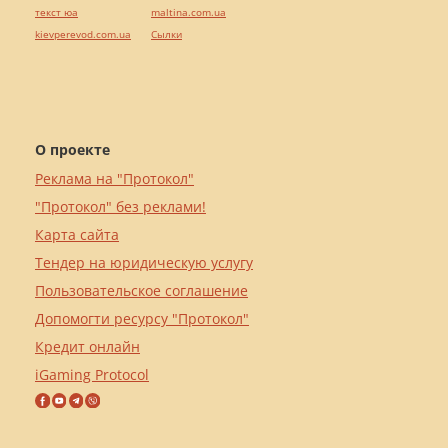
текст юа
maltina.com.ua
kievperevod.com.ua
Cылки
О проекте
Реклама на "Протокол"
"Протокол" без реклами!
Карта сайта
Тендер на юридическую услугу
Пользовательское соглашение
Допомогти ресурсу "Протокол"
Кредит онлайн
iGaming Protocol