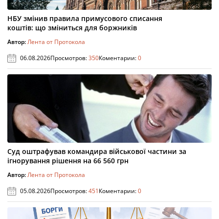
НБУ змінив правила примусового списання
коштів: що зміниться для боржників
Автор:
Лента от Протокола
06.08.2026
Просмотров:
350
Коментарии:
0
Суд оштрафував командира військової частини за
ігнорування рішення на 66 560 грн
Автор:
Лента от Протокола
05.08.2026
Просмотров:
451
Коментарии:
0