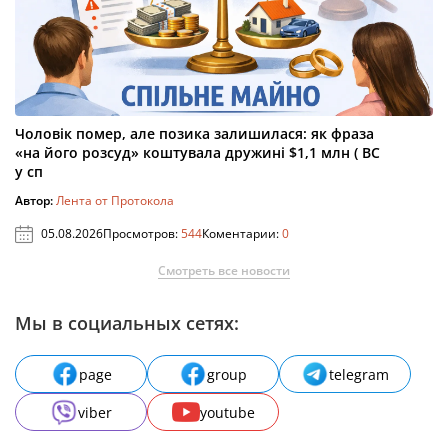
Чоловік помер, але позика залишилася: як фраза
«на його розсуд» коштувала дружині $1,1 млн ( ВС
у сп
Автор:
Лента от Протокола
05.08.2026
Просмотров:
544
Коментарии:
0
Смотреть все новости
Мы в социальных сетях:
page
group
telegram
viber
youtube