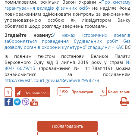
помилковими, оскільки Закон України «
Про систему
гарантування вкладів фізичних осіб
» не наділяє Фонд
повноваженням здійснювати контроль за виконанням
уповноваженою особою як ліквідатором банку
обов’язків щодо розгляду звернень громадян.
Згадайте новину:
У межах історичних ареалів
забороняється проведення будівельних робіт без
дозволу органів охорони культурної спадщини –
КАС
ВС
Із повним текстом постанови Великої Палати
Верховного Суду від 3 липня 2019 року у справі
№
804/16079/15
(провадження № 11-78апп19) можна
ознайомитися за посиланням
http://reyestr.court.gov.ua/Review/82998279
.
0
1955
1
Просмотров
Коментарии
Понравилось
Поблагодарить