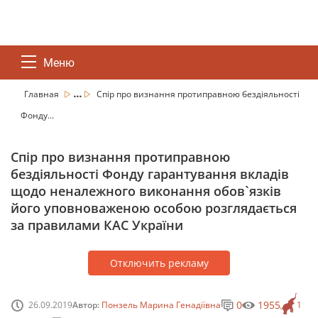
Меню
...
Главная
Спір про визнання протиправною бездіяльності
Фонду...
Спір про визнання протиправною
бездіяльності Фонду гарантування вкладів
щодо неналежного виконання обов`язків
його уповноваженою особою розглядається
за правилами КАС України
Отключить рекламу
0
1955
26.09.2019
Автор:
Понзель Марина Генадіївна
1