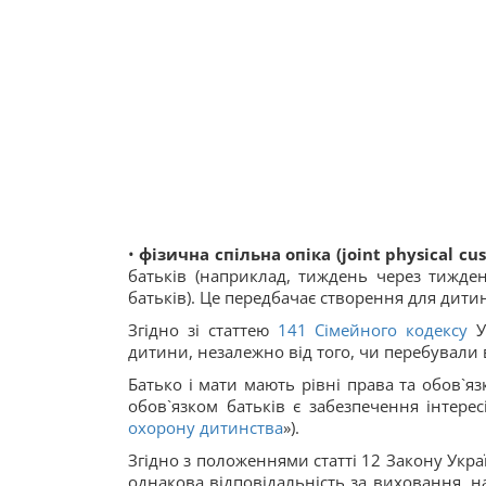
•
фізична спільна опіка (joint physical cus
батьків (наприклад, тиждень через тижден
батьків). Це передбачає створення для дит
Згідно зі статтею
141
Сімейного кодексу
У
дитини, незалежно від того, чи перебували
Батько і мати мають рівні права та обов`я
обов`язком батьків є забезпечення інтерес
охорону дитинства
»).
Згідно з положеннями статті 12 Закону Укра
однакова відповідальність за виховання, на