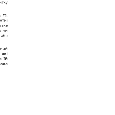
итку
 те,
нтні
таке
у чи
 або
вний
 які
о їй
вала