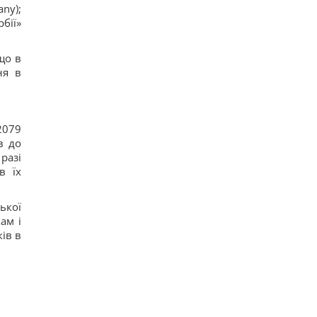
ny);
бії»
що в
ня в
2079
в до
разі
в їх
ької
ам і
ків в