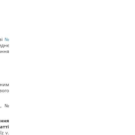
ві
№
еднє
ання
дним
вого
1, №
ання
атті
z v.