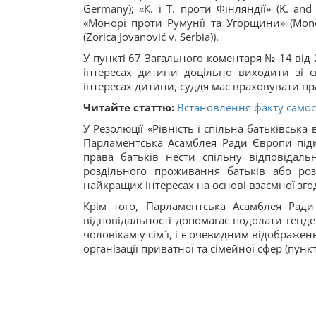
Germany); «К. і Т. проти Фінляндії» (K. and
«Монорі проти Румунії та Угорщини» (Mono
(Zorica Jovanović v. Serbia)).
У пункті 67 Загального коментаря № 14 від
інтересах дитини доцільно виходити зі с
інтересах дитини, суддя має враховувати пр
Читайте статтю:
Встановлення факту самос
У Резолюції «Рівність і спільна батьківськ
Парламентська Асамблея Ради Європи підк
права батьків нести спільну відповідаль
роздільного проживання батьків або ро
найкращих інтересах на основі взаємної згод
Крім того, Парламентська Асамблея Ради
відповідальності допомагає подолати генде
чоловікам у сім`ї, і є очевидним відображенн
організації приватної та сімейної сфер (пункт