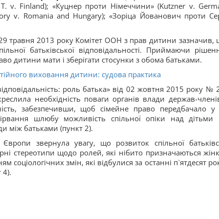
 T. v. Finland); «Куцнер проти Німеччини» (Kutzner v. Germa
ry v. Romania and Hungary); «Зоріца Йованович проти Сер
 29 травня 2013 року Комітет ООН з прав дитини зазначив, 
пільної батьківської відповідальності. Приймаючи рішен
аво дитини мати і зберігати стосунки з обома батьками.
тійного виховання дитини: судова практика
а відповідальність: роль батька» від 02 жовтня 2015 року № 
реслила необхідність поваги органів влади держав-члені
ність, забезпечивши, щоб сімейне право передбачало у 
зірвання шлюбу можливість спільної опіки над дітьми 
и між батьками (пункт 2).
 Європи звернула увагу, що розвиток спільної батьківс
рні стереотипи щодо ролей, які нібито призначаються жінк
ям соціологічних змін, які відбулися за останні п`ятдесят ро
 4).