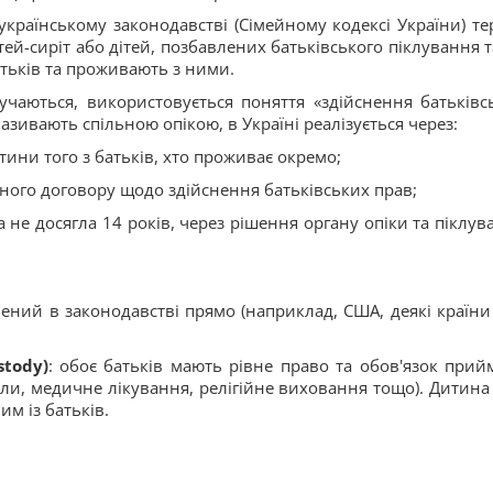
українському законодавстві (Сімейному кодексі України) те
ітей-сиріт або дітей, позбавлених батьківського піклування т
атьків та проживають з ними.
лучаються, використовується поняття «здійснення батьківс
 називають спільною опікою, в Україні реалізується через:
тини того з батьків, хто проживає окремо;
ного договору щодо здійснення батьківських прав;
не досягла 14 років, через рішення органу опіки та піклув
плений в законодавстві прямо (наприклад, США, деякі країни 
stody)
: обоє батьків мають рівне право та обов'язок прий
ли, медичне лікування, релігійне виховання тощо). Дитина
м із батьків.