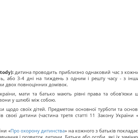
tody):
дитина проводить приблизно однаковий час з кожни
ь, або 3-4 дні на тиждень з одним і решту часу - з інш
ини двох повноцінних домівок.
країни, мати та батько мають рівні права та обов'язки 
 вони у шлюбі між собою.
зки щодо своїх дітей. Предметом основної турботи та осно
ів своєї дитини (частина третя статті 11 Закону України 
їни «
Про охорону дитинства
» на кожного з батьків покладає
вчання і розвиток дитини. Батьки або особи, які їх заміню