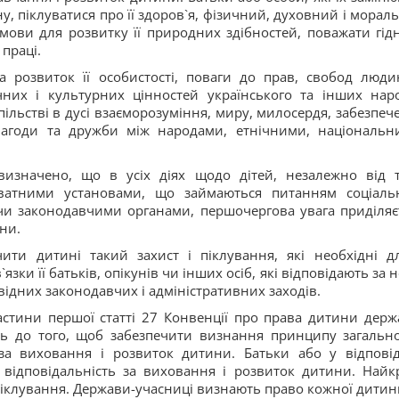
у, піклуватися про її здоров`я, фізичний, духовний і морал
мови для розвитку її природних здібностей, поважати гідн
 праці.
 розвиток її особистості, поваги до прав, свобод люди
них і культурних цінностей українського та інших наро
пільстві в дусі взаєморозуміння, миру, милосердя, забезпеч
 злагоди та дружби між народами, етнічними, національн
визначено, що в усіх діях щодо дітей, незалежно від т
атними установами, що займаються питанням соціаль
чи законодавчими органами, першочергова увага приділяє
ни.
ити дитині такий захист і піклування, які необхідні дл
зки її батьків, опікунів чи інших осіб, які відповідають за н
відних законодавчих і адміністративних заходів.
частини першої статті 27 Конвенції про права дитини держ
ь до того, щоб забезпечити визнання принципу загально
 за виховання і розвиток дитини. Батьки або у відпові
 відповідальність за виховання і розвиток дитини. Найк
піклування. Держави-учасниці визнають право кожної дитин