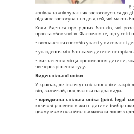
В 
«опіка» та «піклування» застосовується до д
підлягає застосуванню до дітей, які мають б
Коли йдеться про рідних батьків, які роз
прав та обов'язків». Фактично те, що у світі
• визначення способів участі у вихованні ди
• укладення між батьками дитини нотаріаль
• визначення місця проживання дитини, яка 
чи через рішення суду.
Види спільної опіки
У країнах, де інститут спільної опіки закрі
він, зазвичай, поділяється на два види:
•
юридична спільна опіка (joint legal cu
ключові рішення в житті дитини (вибір шко
цьому може постійно проживати лише з одни