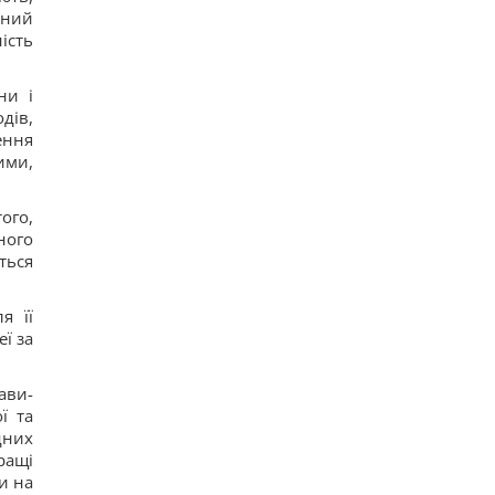
ьний
ість
ни і
дів,
ення
ими,
ого,
ного
ться
я її
еї за
ави-
ї та
дних
ращі
и на