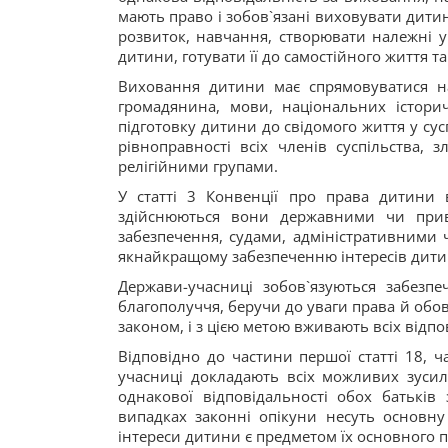
мають право і зобов`язані виховувати дитин
розвиток, навчання, створювати належні у
дитини, готувати її до самостійного життя та
Виховання дитини має спрямовуватися на
громадянина, мови, національних історич
підготовку дитини до свідомого життя у сус
рівноправності всіх членів суспільства,
релігійними групами.
У статті 3 Конвенції про права дитини 
здійснюються вони державними чи прив
забезпечення, судами, адміністративними 
якнайкращому забезпеченню інтересів дити
Держави-учасниці зобов`язуються забезпеч
благополуччя, беручи до уваги права й обов`я
законом, і з цією метою вживають всіх відпо
Відповідно до частини першої статті 18, 
учасниці докладають всіх можливих зусил
однакової відповідальності обох батьків
випадках законні опікуни несуть основну
інтереси дитини є предметом їх основного 