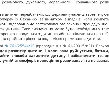
 розумового, духовного, морального і соціального розв
рава дитини передбачено, що держави-учасниці забезпечують
упереч їх бажанню, за винятком випадків, коли компете
ють відповідно до застосовуваного закону і процедур, що 
сах дитини. Таке визначення може бути необхідним у том
орстоко поводяться з дитиною або не піклуються про неї,
ідно прийняти рішення щодо місця проживання дитини.
аві
№ 761/25544/19
(провадження № 61-20015св21), Верхо
 для розвитку дитини, і коли вона руйнується, батьки,
айти способи захистити дитину і забезпечити те, щ
олучній атмосфері, повноцінно розвивалася та не зазна