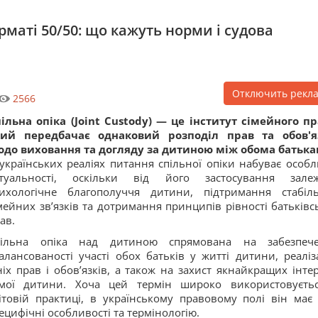
рматі 50/50: що кажуть норми і судова
Отключить рекл
2566
ільна опіка (Joint Custody) — це інститут сімейного пр
кий передбачає однаковий розподіл прав та обов'я
до виховання та догляду за дитиною між обома батьк
українських реаліях питання спільної опіки набуває особл
ктуальності, оскільки від його застосування зале
ихологічне благополуччя дитини, підтримання стабіл
мейних зв’язків та дотримання принципів рівності батьківс
ав.
пільна опіка над дитиною спрямована на забезпеч
алансованості участі обох батьків у житті дитини, реаліз
ніх прав і обов’язків, а також на захист якнайкращих інтер
амої дитини. Хоча цей термін широко використовуєть
ітовій практиці, в українському правовому полі він має 
ецифічні особливості та термінологію.