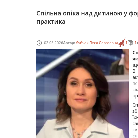
Спільна опіка над дитиною у фо
практика
1
02.03.2026
Автор:
Дубчак Леся Сергеевна
1
Сп
я
що
В 
а
пс
сі
пр
С
зб
їх
с
св
сп