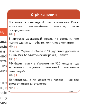
Стрічка новин
Россияне в очередной раз атаковали Киев:
возникли масштабные пожары, есть
пострадавшие
аму
6
8 августа: церковный праздник сегодня, что
ава,
нужно сделать, чтобы исполнилось желание
зків
11
ами
В июле Украина сбила 87% ударных дронов и
лишь 15% баллистических ракет, – отчет
ивої
14
жить
РФ будет платить Украине по $20 млрд в год:
ьних
экономист оценил реальный механизм
ьких
репараций
15
Действительно ли изюм так полезен, как все
ення
думают: ответ диетологов
ацію
15
есів
Трамп неохотно усиливает давление на РФ, но
законопроект Грэма заставит его принять меры,
ся у
– WSJ
свої
14
Саудовская Аравия, Пакистан и Турция