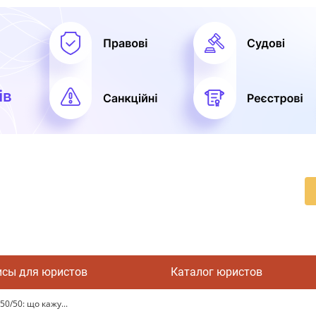
исы для юристов
Каталог юристов
0/50: що кажу...