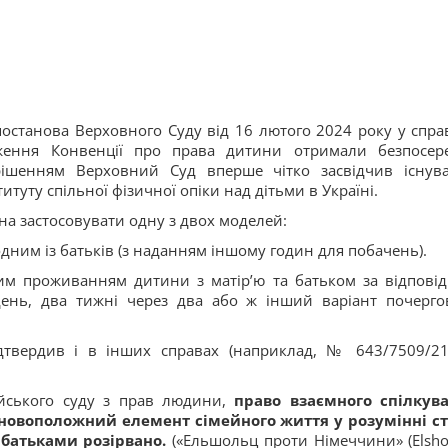
останова Верховного Суду від 16 лютого 2024 року у спра
ження Конвенції про права дитини отримали безпосер
рішенням Верховний Суд вперше чітко засвідчив існув
туту спільної фізичної опіки над дітьми в Україні.
на застосовувати одну з двох моделей:
дним із батьків (з наданням іншому годин для побачень).
вим проживанням дитини з матір’ю та батьком за відпові
день, два тижні через два або ж інший варіант почерго
твердив і в інших справах (наприклад, № 643/7509/2
ейського суду з прав людини,
право взаємного спілкув
сновоположний елемент сімейного життя у розумінні ст
 батьками розірвано.
(«Ельшольц проти Німеччини» (Elshol