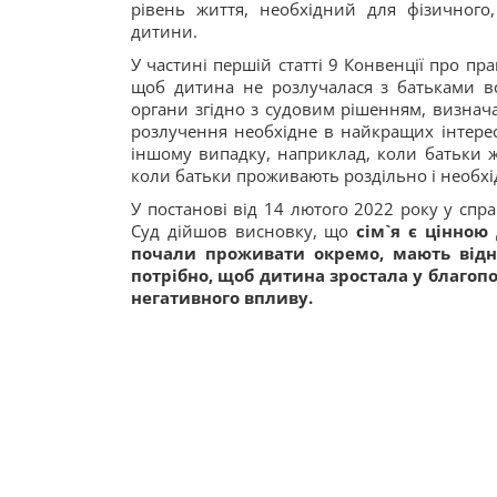
рівень життя, необхідний для фізичного,
дитини.
У частині першій статті 9 Конвенції про п
щоб дитина не розлучалася з батьками вс
органи згідно з судовим рішенням, визнача
розлучення необхідне в найкращих інтере
іншому випадку, наприклад, коли батьки ж
коли батьки проживають роздільно і необх
У постанові від 14 лютого 2022 року у спр
Суд дійшов висновку, що
сім`я є цінною
почали проживати окремо, мають відн
потрібно, щоб дитина зростала у благоп
негативного впливу.