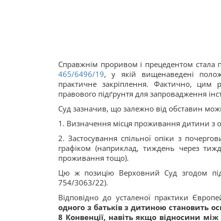
Справжнім проривом і прецедентом стала п
465/6496/19
, у якій вищенаведені поло
практичне закріплення. Фактично, цим 
правового підґрунтя для запровадження інсти
Суд зазначив, що залежно від обставин мож
1. Визначення місця проживання дитини з о
2. Застосування спільної опіки з почерго
графіком (наприклад, тиждень через тиж
проживання тощо).
Цю ж позицію Верховний Суд згодом під
754/3063/22).
Відповідно до усталеної практики Європ
одного з батьків з дитиною становить о
8 Конвенції, навіть якщо відносини між