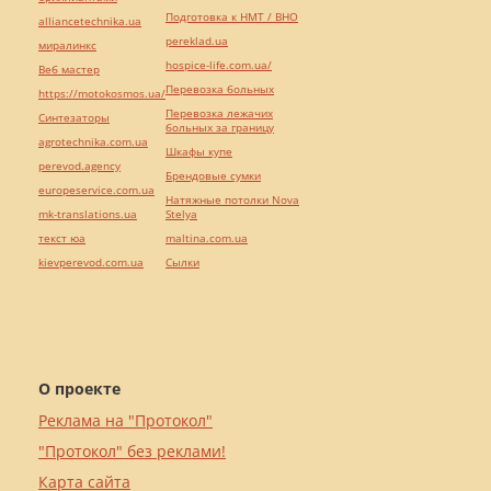
Подготовка к НМТ / ВНО
alliancetechnika.ua
pereklad.ua
миралинкс
hospice-life.com.ua/
Веб мастер
Перевозка больных
https://motokosmos.ua/
Перевозка лежачих
Синтезаторы
больных за границу
agrotechnika.com.ua
Шкафы купе
perevod.agency
Брендовые сумки
europeservice.com.ua
Натяжные потолки Nova
mk-translations.ua
Stelya
текст юа
maltina.com.ua
kievperevod.com.ua
Cылки
О проекте
Реклама на "Протокол"
"Протокол" без реклами!
Карта сайта