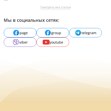
Смотреть все статьи
Мы в социальных сетях:
page
group
telegram
viber
youtube