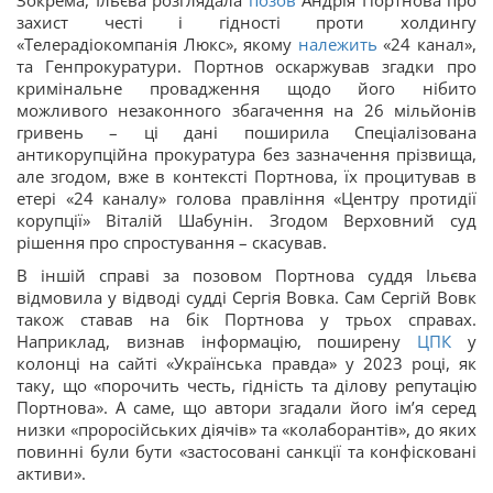
Зокрема, Ільєва розглядала
позов
Андрія Портнова про
захист честі і гідності проти холдингу
«Телерадіокомпанія Люкс», якому
належить
«24 канал»,
та Генпрокуратури. Портнов оскаржував згадки про
кримінальне провадження щодо його нібито
можливого незаконного збагачення на 26 мільйонів
гривень – ці дані поширила Спеціалізована
антикорупційна прокуратура без зазначення прізвища,
але згодом, вже в контексті Портнова, їх процитував в
етері «24 каналу» голова правління «Центру протидії
корупції» Віталій Шабунін. Згодом Верховний суд
рішення про спростування – скасував.
В іншій справі за позовом Портнова суддя Ільєва
відмовила у відводі судді Сергія Вовка. Сам Сергій Вовк
також ставав на бік Портнова у трьох справах.
Наприклад, визнав інформацію, поширену
ЦПК
у
колонці на сайті «Українська правда» у 2023 році, як
таку, що «порочить честь, гідність та ділову репутацію
Портнова». А саме, що автори згадали його ім’я серед
низки «проросійських діячів» та «колаборантів», до яких
повинні були бути «застосовані санкції та конфісковані
активи».