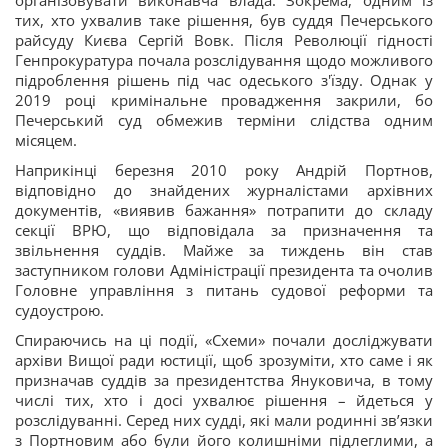
організовувати виконавча влада. Зокрема, одним із
тих, хто ухвалив таке рішення, був суддя Печерського
райсуду Києва Сергій Вовк. Після Революції гідності
Генпрокуратура почала розслідування щодо можливого
підроблення рішень під час одеського з'їзду. Однак у
2019 році кримінальне провадження закрили, бо
Печерський суд обмежив терміни слідства одним
місяцем.
Наприкінці березня 2010 року Андрій Портнов,
відповідно до знайдених журналістами архівних
документів, «виявив бажання» потрапити до складу
секції ВРЮ, що відповідала за призначення та
звільнення суддів. Майже за тиждень він став
заступником голови Адміністрації президента та очолив
Головне управління з питань судової реформи та
судоустрою.
Спираючись на ці події, «Схеми» почали досліджувати
архіви Вищої ради юстиції, щоб зрозуміти, хто саме і як
призначав суддів за президентства Януковича, в тому
числі тих, хто і досі ухвалює рішення – йдеться у
розслідуванні. Серед них судді, які мали родинні зв’язки
з Портновим або були його колишніми підлеглими, а