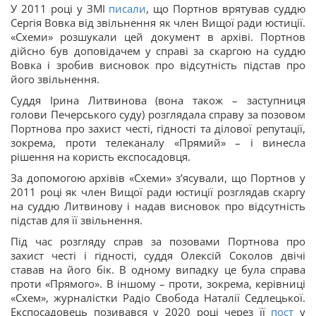
У 2011 році у ЗМІ
писали
, що Портнов врятував суддю
Сергія Вовка від звільнення як член Вищої ради юстиції.
«Схеми» розшукали цей документ в архіві. Портнов
дійсно був доповідачем у справі за скаргою на суддю
Вовка і зробив висновок про відсутність підстав про
його звільнення.
Суддя Ірина Литвинова (вона також – заступниця
голови Печерського суду) розглядала справу за позовом
Портнова про захист честі, гідності та ділової репутації,
зокрема, проти телеканалу «Прямий» – і винесла
рішення на користь експосадовця.
За допомогою архівів «Схеми» з’ясували, що Портнов у
2011 році як член Вищої ради юстиції розглядав скаргу
на суддю Литвинову і надав висновок про відсутність
підстав для її звільнення.
Під час розгляду справ за позовами Портнова про
захист честі і гідності, суддя Олексій Соколов двічі
ставав на його бік. В одному випадку це була справа
проти «Прямого». В іншому – проти, зокрема, керівниці
«Схем», журналістки Радіо Свобода Наталії Седлецької.
Експосадовець позивався у 2020 році через її
пост
у