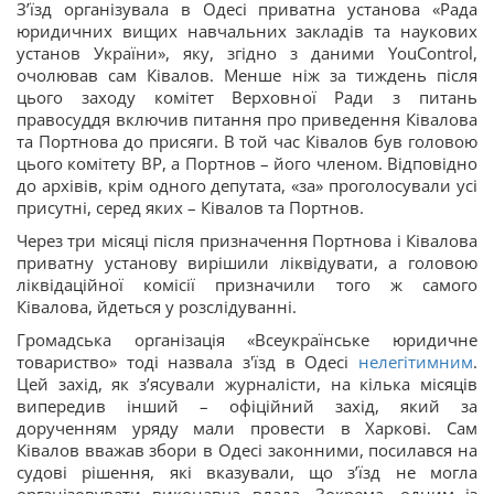
З’їзд організувала в Одесі приватна установа «Рада
юридичних вищих навчальних закладів та наукових
установ України», яку, згідно з даними YouControl,
очолював сам Ківалов. Менше ніж за тиждень після
цього заходу комітет Верховної Ради з питань
правосуддя включив питання про приведення Ківалова
та Портнова до присяги. В той час Ківалов був головою
цього комітету ВР, а Портнов – його членом. Відповідно
до архівів, крім одного депутата, «за» проголосували усі
присутні, серед яких – Ківалов та Портнов.
Через три місяці після призначення Портнова і Ківалова
приватну установу вирішили ліквідувати, а головою
ліквідаційної комісії призначили того ж самого
Ківалова, йдеться у розслідуванні.
Громадська організація «Всеукраїнське юридичне
товариство» тоді назвала з'їзд в Одесі
нелегітимним
.
Цей захід, як з’ясували журналісти, на кілька місяців
випередив інший – офіційний захід, який за
дорученням уряду мали провести в Харкові. Сам
Ківалов вважав збори в Одесі законними, посилався на
судові рішення, які вказували, що з’їзд не могла