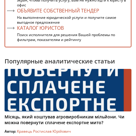
экран, чтобы получить услугу, Вам не нужно идти к юристу в
офис
ОБЪЯВИТЕ СОБСТВЕННЫЙ ТЕНДЕР
На выполнение юридической услуги и получите самое
выгодное предложение
КАТАЛОГ ЮРИСТОВ
Поиск исполнителя для решения Вашей проблемы по
фильтрам, показателям и рейтингу
Популярные аналитические статьи
Місяць, який коштував агровиробникам мільйони. Чи
можна повернути сплачене експортне мито?
Автор:
Кравець Ростислав Юрійович