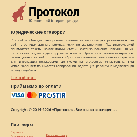
Юридические оговорки
Protocol.ua обладает авторскими правами на информацию, размещенную на
веб - страницах данного ресурса, если не указано иное. Под информацией
понимаются тексты, комментарии, статьи, фотоизображения, рисунки, ящик-
шота, сканы, видео, аудио, другие материалы. При использовании материалов,
размещенных на веб - страницах «Протокол» наличие гиперссылки открытого
для индексации поисковыми системами на protocol.ua обязательна. Под
использованием понимается копирования, адаптация, рерайтинг, модификация
и тому подобное.
Полный текст
Приймаємо до оплати
Copyright © 2014-2026 «Протокол». Все права защищены.
Партнёры
Серьги с
Винный шкаф
бриллиантами