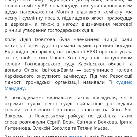
голова комітету ВР з правосуддя, виступив доповідачем
щодо нагородження Могила відзнакою комітету «за
чесну і сумлінну працю, підвищення якості правосуддя
в державі», а також з нагоди відзначення чергової
річниці утворення господарських судів.
Коли Лідія Ізовітова була членкинею Вищої ради
юстиції, її діти-судді отримали адміністративні посади.
Відповідно до архівів, на засіданні ВРЮ проголосувала
за те, щоб її син Павло Хотенець став заступником
голови Господарського суду Харківської області, а
донька Олена Ізвітова-Вакім — заступницею голови
Харківського окружного адмінсуду. Під час Революції
гідності громадські організації називали її
суддею
Майдану
.
У розслідуванні журналісти також дослідили, як в
окремих судах певні судді найчастіше розглядали
справи за позовом Портнова і ставали на його бік.
Зокрема, в Печерському райсуді по декілька таких
справ розглянули Сергій Вовк, Світлана Волкова, Ірина
Литвинова, Олексій Соколов та Тетяна Ільєва.