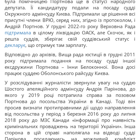
була помічницею Портнова ще в статусі народного
депутата. Її кандидатуру подали на посаду судді
Окружного адмінсуду Києва. Підтримали це рішення всі
присутні члени ВРЮ, серед них, згідно із протоколом, і
Андрій Портнов. У грудні 2022-го року Верховна Рада
підтримала
в цілому ліквідацію ОАСК, але Скочок, як і
решта суддів, зберігає свій суддівський статус і
декларує
, що отримує там зарплату.
Відповідно до архівів, Вища рада юстиції в грудні 2011
року підтримала подання на посаду судді іншої
ексдружини Портнова – Інни Белоконної. Вона досі
працює суддею Оболонського райсуду Києва.
У розслідуванні журналісти звернули увагу на суддю
Шостого апеляційного адмінсуду Андрія Парінова, до
якого у 2019 році потрапила справа за позовом
Портнова до посольства України в Канаді. Тоді він
просив визнати протиправними дії щодо направлення
від посольства у період з березня 2016 року до липня
2018 року до МЗС Канади «інформації про наявність
кримінальних проваджень на території України». Інша
сторона в цій справі наполягала на відводі судді
Парінова, посилаючись на можливий конфлікт