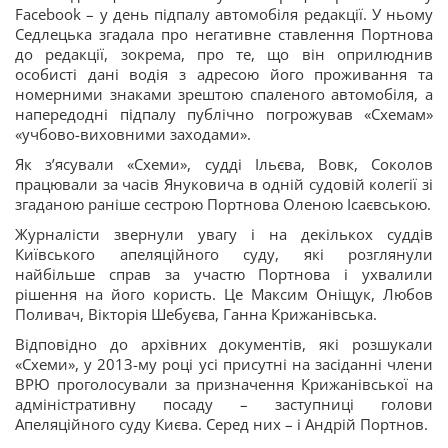
Facebook – у день підпалу автомобіля редакції. У ньому
Седлецька згадала про негативне ставлення Портнова
до редакції, зокрема, про те, що він оприлюднив
особисті дані водія з адресою його проживання та
номерними знаками зрештою спаленого автомобіля, а
напередодні підпалу публічно погрожував «Схемам»
«учбово-виховними заходами».
Як з’ясували «Схеми», судді Ільєва, Вовк, Соколов
працювали за часів Януковича в одній судовій колегії зі
згаданою раніше сестрою Портнова Оленою Ісаєвською.
Журналісти звернули увагу і на декількох суддів
Київського апеляційного суду, які розглянули
найбільше справ за участю Портнова і ухвалили
рішення на його користь. Це Максим Оніщук, Любов
Поливач, Вікторія Шебуєва, Ганна Крижанівська.
Відповідно до архівних документів, які розшукали
«Схеми», у 2013-му році усі присутні на засіданні члени
ВРЮ проголосували за призначення Крижанівської на
адміністративну посаду – заступниці голови
Апеляційного суду Києва. Серед них – і Андрій Портнов.