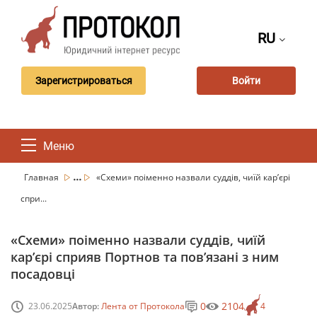
RU
Зарегистрироваться
Войти
Меню
...
Главная
«Схеми» поіменно назвали суддів, чиїй кар’єрі
спри...
«Схеми» поіменно назвали суддів, чиїй
кар’єрі сприяв Портнов та пов’язані з ним
посадовці
0
2104
23.06.2025
Автор:
Лента от Протокола
4