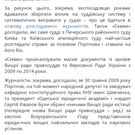
За рахунок цього, зокрема, експосадовцю роками
вдавалося зберігати вплив на суддівську систему і
систематично вигравати у судах – про це йдеться в
новому розслідуванні журналістів
. Також «Схеми»
дослідили, які саме судді з Печерського районного суду
Києва та Київського апеляційного суду найчастіше
розглядали справи за позовом Портнова і ставали на
його бік
.
«Схеми» проаналізували масив документів із архівів
Вищої ради правосуддя та Верховної Ради України з
2009 по 2014 роки.
Журналісти, зокрема, дослідили, як 30 травня 2009 року
Портнов, на той момент народний депутат та завідувач
кафедрою конституційного права КНУ імені Шевченка,
та президент «Одеської юридичної академії» і нардеп
Сергій Ківалов були обрані членами Вищої ради юстиції
(попередня назва Вищої ради правосуддя – ред.) за
квотою Всеукраїнського з’їзду представників
юридичних вищих навчальних закладів та наукових
установ.