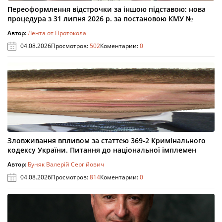
Переоформлення відстрочки за іншою підставою: нова
процедура з 31 липня 2026 р. за постановою КМУ №
Автор:
Лента от Протокола
04.08.2026
Просмотров:
502
Коментарии:
0
Зловживання впливом за статтею 369-2 Кримінального
кодексу України. Питання до національної імплемен
Автор:
Буняк Валерій Сергійович
04.08.2026
Просмотров:
814
Коментарии:
0