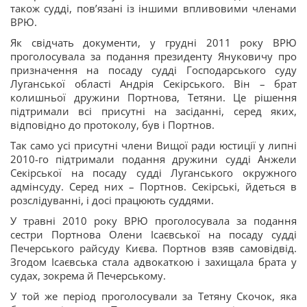
також судді, пов’язані із іншими впливовими членами
ВРЮ.
Як свідчать документи, у грудні 2011 року ВРЮ
проголосувала за подання президенту Януковичу про
призначення на посаду судді Господарського суду
Луганської області Андрія Секірського. Він – брат
колишньої дружини Портнова, Тетяни. Це рішення
підтримали всі присутні на засіданні, серед яких,
відповідно до протоколу, був і Портнов.
Так само усі присутні члени Вищої ради юстиції у липні
2010-го підтримали подання дружини судді Анжели
Секірської на посаду судді Луганського окружного
адмінсуду. Серед них – Портнов. Секірські, йдеться в
розслідуванні, і досі працюють суддями.
У травні 2010 року ВРЮ проголосувала за подання
сестри Портнова Олени Ісаєвської на посаду судді
Печерського райсуду Києва. Портнов взяв самовідвід.
Згодом Ісаєвська стала адвокаткою і захищала брата у
судах, зокрема й Печерському.
У той же період проголосували за Тетяну Скочок, яка