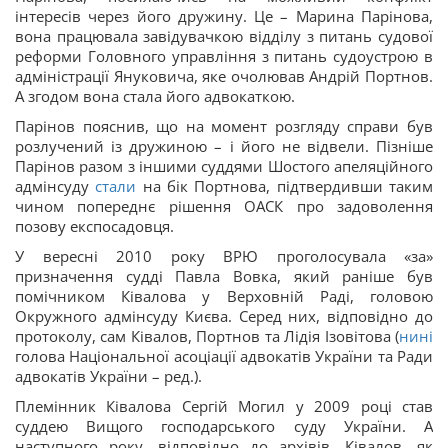
інтересів через його дружину. Це – Марина Парінова,
вона працювала завідувачкою відділу з питань судової
реформи Головного управління з питань судоустрою в
адміністрації Януковича, яке очолював Андрій Портнов.
А згодом вона стала його адвокаткою.
Парінов пояснив, що на момент розгляду справи був
розлучений із дружиною – і його не відвели. Пізніше
Парінов разом з іншими суддями Шостого апеляційного
адмінсуду
стали
на бік Портнова, підтвердивши таким
чином попереднє рішення ОАСК про задоволення
позову експосадовця.
У вересні 2010 року ВРЮ проголосувала «за»
призначення судді Павла Вовка, який раніше був
помічником Ківалова у Верховній Раді, головою
Окружного адмінсуду Києва. Серед них, відповідно до
протоколу, сам Ківалов, Портнов та Лідія Ізовітова (
нині
голова Національної асоціації адвокатів України та Ради
адвокатів України – ред.).
Племінник Ківалова Сергій Могил у 2009 році став
суддею Вищого господарського суду України. А
наступного року, відповідно до архівів, Ківалов, як