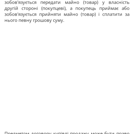
зобов'язується передати майно (товар) у власність
другій стороні (покупцеві), а покупець приймає або
зобов'язується прийняти майно (товар) і сплатити за
нього певну грошову суму.
Предметом договору купівлі-продажу може бути право