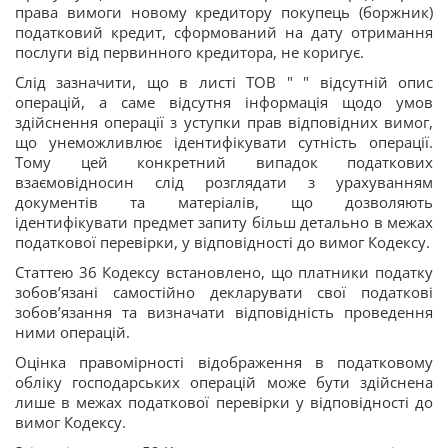
права вимоги новому кредитору покупець (боржник)
податковий кредит, сформований на дату отримання
послуги від первинного кредитора, не коригує.
Слід зазначити, що в листі ТОВ " " відсутній опис
операцій, а саме відсутня інформація щодо умов
здійснення операції з уступки прав відповідних вимог,
що унеможливлює ідентифікувати сутність операції.
Тому цей конкретний випадок податкових
взаємовідносин слід розглядати з урахуванням
документів та матеріалів, що дозволяють
ідентифікувати предмет запиту більш детально в межах
податкової перевірки, у відповідності до вимог Кодексу.
Статтею 36 Кодексу встановлено, що платники податку
зобов’язані самостійно декларувати свої податкові
зобов’язання та визначати відповідність проведення
ними операцій.
Оцінка правомірності відображення в податковому
обліку господарських операцій може бути здійснена
лише в межах податкової перевірки у відповідності до
вимог Кодексу.