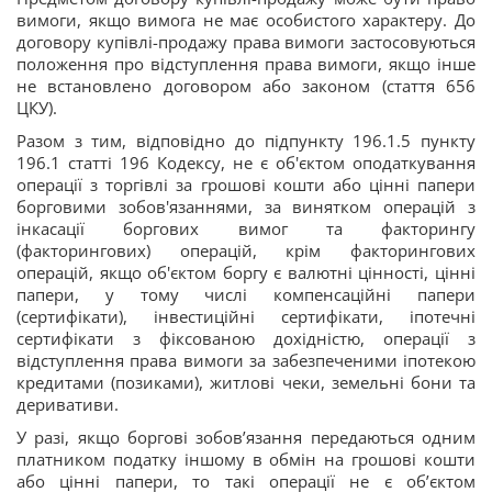
вимоги, якщо вимога не має особистого характеру. До
договору купівлі-продажу права вимоги застосовуються
положення про відступлення права вимоги, якщо інше
не встановлено договором або законом (стаття 656
ЦКУ).
Разом з тим, відповідно до підпункту 196.1.5 пункту
196.1 статті 196 Кодексу, не є об'єктом оподаткування
операції з торгівлі за грошові кошти або цінні папери
борговими зобов'язаннями, за винятком операцій з
інкасації боргових вимог та факторингу
(факторингових) операцій, крім факторингових
операцій, якщо об'єктом боргу є валютні цінності, цінні
папери, у тому числі компенсаційні папери
(сертифікати), інвестиційні сертифікати, іпотечні
сертифікати з фіксованою дохідністю, операції з
відступлення права вимоги за забезпеченими іпотекою
кредитами (позиками), житлові чеки, земельні бони та
деривативи.
У разі, якщо боргові зобов’язання передаються одним
платником податку іншому в обмін на грошові кошти
або цінні папери, то такі операції не є об’єктом