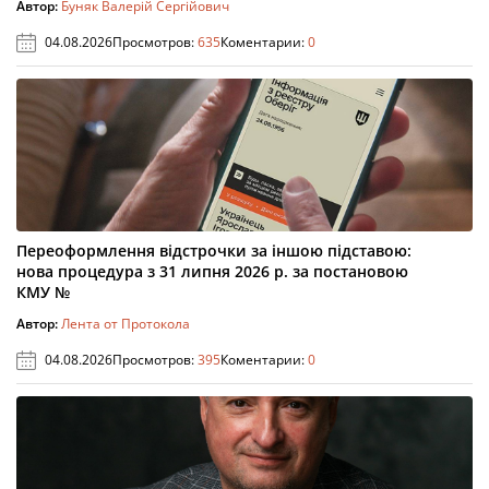
Автор:
Буняк Валерій Сергійович
04.08.2026
Просмотров:
635
Коментарии:
0
Переоформлення відстрочки за іншою підставою:
нова процедура з 31 липня 2026 р. за постановою
КМУ №
Автор:
Лента от Протокола
04.08.2026
Просмотров:
395
Коментарии:
0