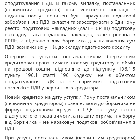
оподаткування ПДВ. В такому випадку, постачальник
(первинний кредитор) при здійсненні операції з
надання послуг повинен був нарахувати податкові
зобов’язання з ПДВ, скласти та зареєструвати в Єдиному
реєстрі податкових накладних (далі – ЄРПН) податкову
накладну. Така податкова накладна, зареєстрована в
ЄРПН, є підставою для боржника для включення сум
ПДВ, зазначених у ній, до складу податкового кредиту.
Операція з уступки постачальником (первинним
кредитором) права вимоги новому кредитору в обмін
на грошові кошти, відповідно до підпункту 196.1.5
пункту 196.1 статті 196 Кодексу, не є об’єктом
оподаткування ПДВ та не спричиняє податкових
наслідків з ПДВ у первинного кредитора.
Новий кредитор на дату уступки йому постачальником
(первинним кредитором) права вимоги до боржника не
формує податковий кредит з ПДВ на суму такого
відступленого права вимоги, а на дату отримання боргу
від боржника – не нараховує податкові зобов’язання з
ПДВ.
При уступці постачальником (первинним кредитором)