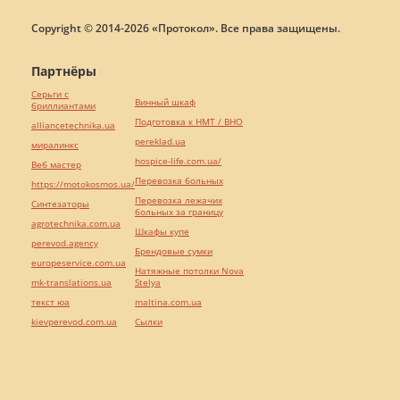
Copyright © 2014-2026 «Протокол». Все права защищены.
Партнёры
Серьги с
Винный шкаф
бриллиантами
Подготовка к НМТ / ВНО
alliancetechnika.ua
pereklad.ua
миралинкс
hospice-life.com.ua/
Веб мастер
Перевозка больных
https://motokosmos.ua/
Перевозка лежачих
Синтезаторы
больных за границу
agrotechnika.com.ua
Шкафы купе
perevod.agency
Брендовые сумки
europeservice.com.ua
Натяжные потолки Nova
mk-translations.ua
Stelya
текст юа
maltina.com.ua
kievperevod.com.ua
Cылки