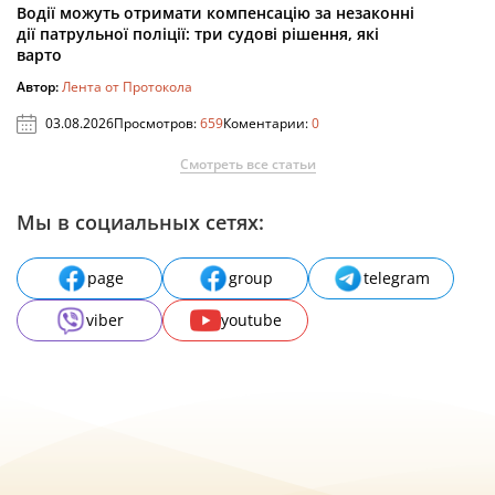
Водії можуть отримати компенсацію за незаконні
дії патрульної поліції: три судові рішення, які
варто
Автор:
Лента от Протокола
03.08.2026
Просмотров:
659
Коментарии:
0
Смотреть все статьи
Мы в социальных сетях:
page
group
telegram
viber
youtube