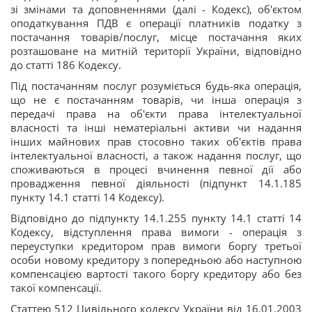
зі змінами та доповненнями (далі - Кодекс), об'єктом
оподаткування ПДВ є операції платників податку з
постачання товарів/послуг, місце постачання яких
розташоване на митній території України, відповідно
до статті 186 Кодексу.
Під постачанням послуг розуміється будь-яка операція,
що не є постачанням товарів, чи інша операція з
передачі права на об'єкти права інтелектуальної
власності та інші нематеріальні активи чи надання
інших майнових прав стосовно таких об'єктів права
інтелектуальної власності, а також надання послуг, що
споживаються в процесі вчинення певної дії або
провадження певної діяльності (підпункт 14.1.185
пункту 14.1 статті 14 Кодексу).
Відповідно до підпункту 14.1.255 пункту 14.1 статті 14
Кодексу, відступлення права вимоги - операція з
переуступки кредитором прав вимоги боргу третьої
особи новому кредитору з попередньою або наступною
компенсацією вартості такого боргу кредитору або без
такої компенсації.
Статтею 512 Цивільного кодексу України від 16.01.2003