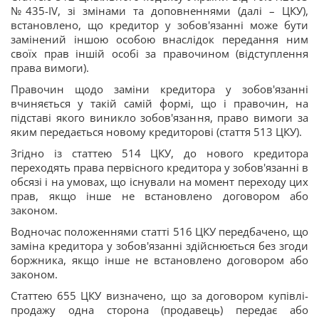
№435-IV, зі змінами та доповненнями (далі – ЦКУ),
встановлено, що кредитор у зобов'язанні може бути
замінений іншою особою внаслідок передання ним
своїх прав іншій особі за правочином (відступлення
права вимоги).
Правочин щодо заміни кредитора у зобов'язанні
вчиняється у такій самій формі, що і правочин, на
підставі якого виникло зобов'язання, право вимоги за
яким передається новому кредиторові (стаття 513 ЦКУ).
Згідно із статтею 514 ЦКУ, до нового кредитора
переходять права первісного кредитора у зобов'язанні в
обсязі і на умовах, що існували на момент переходу цих
прав, якщо інше не встановлено договором або
законом.
Водночас положеннями статті 516 ЦКУ передбачено, що
заміна кредитора у зобов'язанні здійснюється без згоди
боржника, якщо інше не встановлено договором або
законом.
Статтею 655 ЦКУ визначено, що за договором купівлі-
продажу одна сторона (продавець) передає або