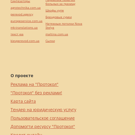
Синтезаторы
больных за границу
agrotechnika.com.ua
Шкафы купе
perevod.agency
Брендовые сумки
europeservice.com.ua
Натяжные потолки Nova
mk-translations.ua
Stelya
текст юа
maltina.com.ua
kievperevod.com.ua
Cылки
О проекте
Реклама на "Протокол"
"Протокол" без реклами!
Карта сайта
Тендер на юридическую услугу
Пользовательское соглашение
Допомогти ресурсу "Протокол"
Кредит онлайн