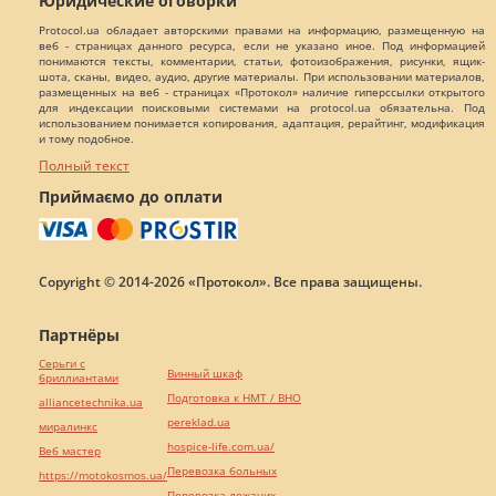
Юридические оговорки
Protocol.ua обладает авторскими правами на информацию, размещенную на
веб - страницах данного ресурса, если не указано иное. Под информацией
понимаются тексты, комментарии, статьи, фотоизображения, рисунки, ящик-
шота, сканы, видео, аудио, другие материалы. При использовании материалов,
размещенных на веб - страницах «Протокол» наличие гиперссылки открытого
для индексации поисковыми системами на protocol.ua обязательна. Под
использованием понимается копирования, адаптация, рерайтинг, модификация
и тому подобное.
Полный текст
Приймаємо до оплати
Copyright © 2014-2026 «Протокол». Все права защищены.
Партнёры
Серьги с
Винный шкаф
бриллиантами
Подготовка к НМТ / ВНО
alliancetechnika.ua
pereklad.ua
миралинкс
hospice-life.com.ua/
Веб мастер
Перевозка больных
https://motokosmos.ua/
Перевозка лежачих