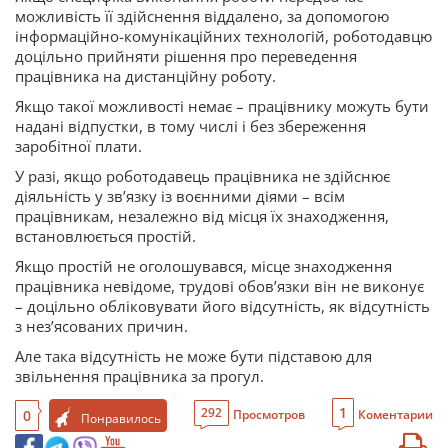
можливість її здійснення віддалено, за допомогою
інформаційно-комунікаційних технологій, роботодавцю
доцільно прийняти рішення про переведення
працівника на дистанційну роботу.
Якщо такої можливості немає – працівнику можуть бути
надані відпустки, в тому числі і без збереження
заробітної плати.
У разі, якщо роботодавець працівника не здійснює
діяльність у зв’язку із воєнними діями – всім
працівникам, незалежно від місця їх знаходження,
встановлюється простій.
Якщо простій не оголошувався, місце знаходження
працівника невідоме, трудові обов’язки він не виконує
– доцільно обліковувати його відсутність, як відсутність
з нез’ясованих причин.
Але така відсутність не може бути підставою для
звільнення працівника за прогул.
1
292
0
Просмотров
Коментарии
Понравилось