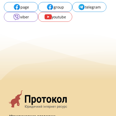
page
group
telegram
viber
youtube