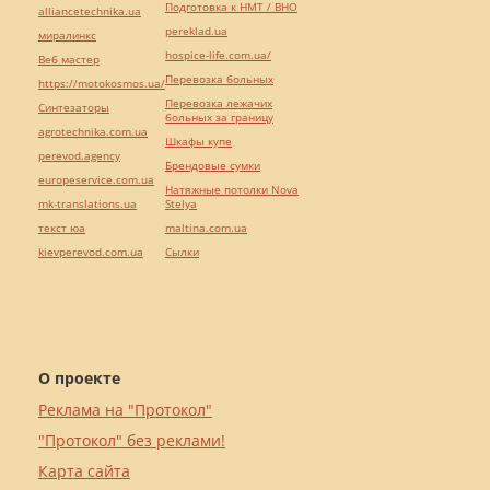
Подготовка к НМТ / ВНО
alliancetechnika.ua
pereklad.ua
миралинкс
hospice-life.com.ua/
Веб мастер
Перевозка больных
https://motokosmos.ua/
Перевозка лежачих
Синтезаторы
больных за границу
agrotechnika.com.ua
Шкафы купе
perevod.agency
Брендовые сумки
europeservice.com.ua
Натяжные потолки Nova
mk-translations.ua
Stelya
текст юа
maltina.com.ua
kievperevod.com.ua
Cылки
О проекте
Реклама на "Протокол"
"Протокол" без реклами!
Карта сайта