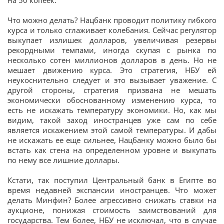
на 50 копеек.
Что можно делать? Нацбанк проводит политику гибкого
курса и только сглаживает колебания. Сейчас регулятор
выкупает излишек долларов, увеличивая резервы
рекордными темпами, иногда скупая с рынка по
несколько сотен миллионов долларов в день. Но не
мешает движению курса. Это стратегия, НБУ ей
неукоснительно следует и это вызывает уважение. С
другой стороны, стратегия призвана не мешать
экономически обоснованному изменению курса, то
есть не искажать температуру экономики. Но, как мы
видим, такой заход иностранцев уже сам по себе
является искажением этой самой температуры. И дабы
не искажать ее еще сильнее, Нацбанку можно было бы
встать как стена на определенном уровне и выкупать
по нему все лишние доллары.
Кстати, так поступил Центральный банк в Египте во
время недавней экспансии иностранцев. Что может
делать Минфин? Более агрессивно снижать ставки на
аукционе, понижая стоимость заимствований для
государства. Тем более, НБУ не исключал, что в случае