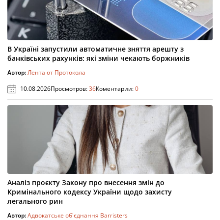
В Україні запустили автоматичне зняття арешту з
банківських рахунків: які зміни чекають боржників
Автор:
Лента от Протокола
10.08.2026
Просмотров:
36
Коментарии:
0
Аналіз проєкту Закону про внесення змін до
Кримінального кодексу України щодо захисту
легального рин
Автор:
Адвокатське об'єднання Barristers