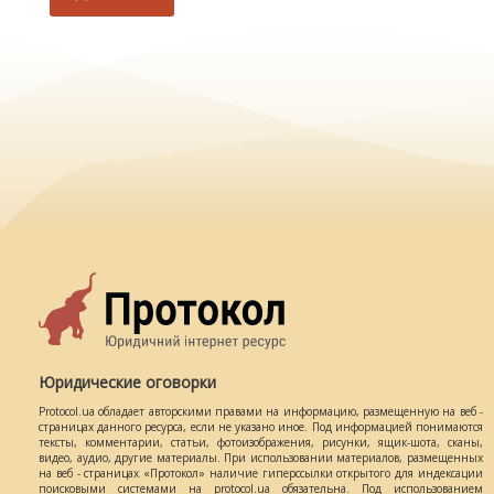
Юридические оговорки
Protocol.ua обладает авторскими правами на информацию, размещенную на веб -
страницах данного ресурса, если не указано иное. Под информацией понимаются
тексты, комментарии, статьи, фотоизображения, рисунки, ящик-шота, сканы,
видео, аудио, другие материалы. При использовании материалов, размещенных
на веб - страницах «Протокол» наличие гиперссылки открытого для индексации
поисковыми системами на protocol.ua обязательна. Под использованием