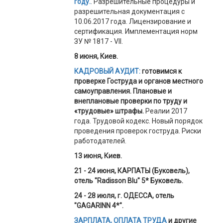
году.
. Разрешительные процедуры и
разрешительная документация с
10.06.2017 года. Лицензирование и
сертификация. Имплементация норм
ЗУ № 1817 - VII.
8 июня, Киев.
КАДРОВЫЙ АУДИТ:
готовимся к
проверке Гоструда и органов местного
самоуправления. Плановые и
внеплановые проверки по труду и
«трудовые» штрафы.
Реалии 2017
года. Трудовой кодекс. Новый порядок
проведения проверок гоструда. Риски
работодателей.
13
июня, Киев.
21 - 24 июня, КАРПАТЫ (Буковель),
отель "Radisson Blu" 5* Буковель.
24 - 28 июля,
г. ОДЕССА, отель
"GAGARINN 4*".
ЗАРПЛАТА, ОПЛАТА ТРУДА
и другие