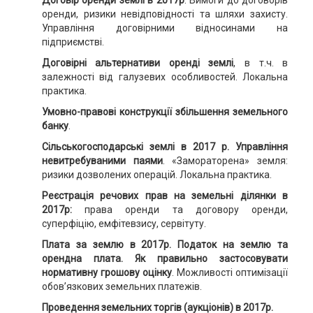
Договір оренди землі в 2017р
. Вимоги до договорів
оренди, ризики невідповідності та шляхи захисту.
Управління договірними відносинами на
підприємстві.
Договірні альтернативи оренді землі
, в т.ч. в
залежності від галузевих особливостей. Локальна
практика.
Умовно-правові конструкції збільшення земельного
банку
.
Сільськогосподарські землі в 2017 р. Управління
невитребуваними паями
. «Замораторена» земля:
ризики дозволених операцій. Локальна практика.
Реєстрація речових прав на земельні ділянки в
2017р:
права оренди та договору оренди,
суперфіцію, емфітевзису, сервітуту.
Плата за землю в 2017р. Податок на землю та
орендна плата. Як правильно застосовувати
нормативну грошову оцінку
. Можливості оптимізації
обов’язкових земельних платежів.
Проведення земельних торгів (аукціонів) в 2017р.