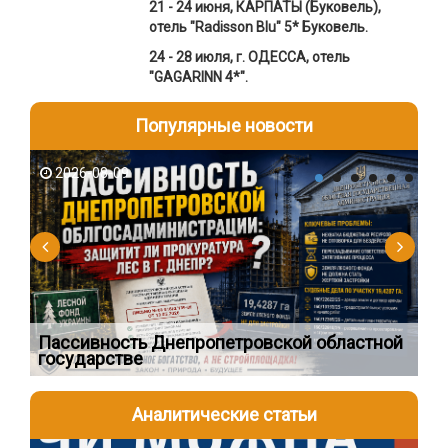
21 - 24 июня, КАРПАТЫ (Буковель),
отель "Radisson Blu" 5* Буковель.
24 - 28 июля,
г. ОДЕССА, отель
"GAGARINN 4*".
Популярные новости
2026-08-09
2
Пассивность Днепропетровской областной
Пр
государстве
бу
Аналитические статьи