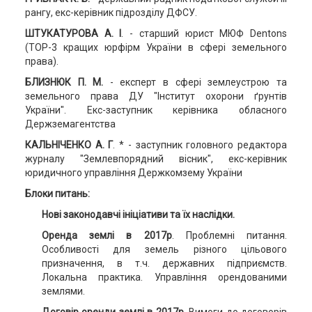
рангу, екс-керівник підрозділу ДФСУ.
ШТУКАТУРОВА А. І
. - старший юрист МЮФ Dentons
(ТОР-3 кращих юрфірм України в сфері земельного
права).
БЛИЗНЮК П. М.
- експерт в сфері землеустрою та
земельного права ДУ "Інститут охорони ґрунтів
України". Екс-заступник керівника обласного
Держземагентства
КАЛЬНІЧЕНКО А. Г
. * - заступник головного редактора
журналу "Землевпорядний вісник", екс-керівник
юридичного управління Держкомзему України
Б
локи питань:
Нові законодавчі ініціативи та їх наслідки.
Оренда землі в 2017р
. Проблемні питання.
Особливості для земель різного цільового
призначення, в т.ч. державних підприємств.
Локальна практика. Управління орендованими
землями.