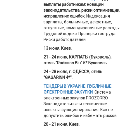
выплаты работникам: новации
законодательства, риски оптимизации,
исправление ошибок.
Индексация
зарплаты, больничные, декретные,
отпускные, командировочные расходы
Трудовой кодекс. Проверки гоструда.
Риски работодателей.
13 июня, Киев.
21 - 24 июня, КАРПАТЫ (Буковель),
отель "Radisson Blu" 5* Буковель.
24 - 28 июля,
г. ОДЕССА, отель
"GAGARINN 4*".
ТЕНДЕРЫ В УКРАИНЕ. ПУБЛИЧНЫЕ
ЭЛЕКТРОННЫЕ ЗАКУПКИ
. Система
электронных закупок PROZORRO.
Законодательные и технические
аспекты функционирования. Как не
допустить ошибок и избежать рисков.
20 - 21 июня, Киев.