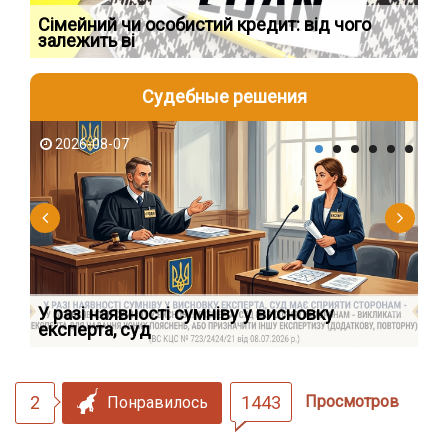
Сімейний чи особистий кредит: від чого
Пр
залежить ві
по
Судебные решения
2026-08-07
2
У разі наявності сумніву у висновку
Як
експерта, суд
вк
2
1443
Просмотров
Понравилось