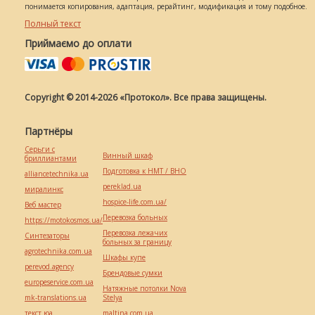
понимается копирования, адаптация, рерайтинг, модификация и тому подобное.
Полный текст
Приймаємо до оплати
Copyright © 2014-2026 «Протокол». Все права защищены.
Партнёры
Серьги с
Винный шкаф
бриллиантами
Подготовка к НМТ / ВНО
alliancetechnika.ua
pereklad.ua
миралинкс
hospice-life.com.ua/
Веб мастер
Перевозка больных
https://motokosmos.ua/
Перевозка лежачих
Синтезаторы
больных за границу
agrotechnika.com.ua
Шкафы купе
perevod.agency
Брендовые сумки
europeservice.com.ua
Натяжные потолки Nova
mk-translations.ua
Stelya
текст юа
maltina.com.ua