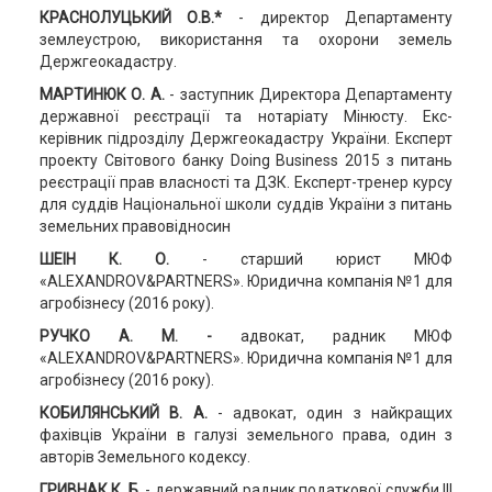
КРАСНОЛУЦЬКИЙ О.В.*
- директор Департаменту
землеустрою, використання та охорони земель
Держгеокадастру.
МАРТИНЮК О. А.
- заступник Директора Департаменту
державної реєстрації та нотаріату Мінюсту. Екс-
керівник підрозділу Держгеокадастру України. Експерт
проекту Світового банку Doing Business 2015 з питань
реєстрації прав власності та ДЗК. Експерт-тренер курсу
для суддів Національної школи суддів України з питань
земельних правовідносин
ШЕІН К. О.
- старший юрист МЮФ
«ALEXANDROV&PARTNERS». Юридична компанія №1 для
агробізнесу (2016 року).
РУЧКО А. М. -
адвокат, радник МЮФ
«ALEXANDROV&PARTNERS». Юридична компанія №1 для
агробізнесу (2016 року).
КОБИЛЯНСЬКИЙ В. А.
- адвокат, один з найкращих
фахівців України в галузі земельного права, один з
авторів Земельного кодексу.
ГРИВНАК К. Б.
- державний радник податкової служби ІІІ