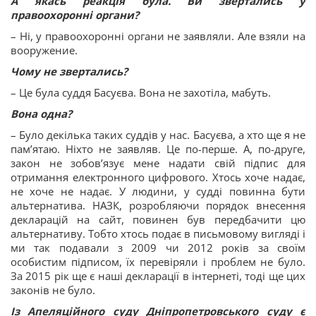
А якась реакція була. Ви звертались у
правоохоронні органи?
– Ні, у правоохоронні органи не заявляли. Але взяли на
вооружение.
Чому не звертались?
– Це була суддя Басуєва. Вона не захотіла, мабуть.
Вона одна?
– Було декілька таких суддів у нас. Басуєва, а хто ще я не
пам’ятаю. Ніхто не заявляв. Це по-перше. А, по-друге,
закон не зобов’язує мене надати свій підпис для
отримання електронного цифрового. Хтось хоче надає,
не хоче не надає. У людини, у судді повинна бути
альтернатива. НАЗК, розробляючи порядок внесення
декларацій на сайт, повинен був передбачити цю
альтернативу. Тобто хтось подає в письмовому вигляді і
ми так подавали з 2009 чи 2012 років за своїм
особистим підписом, їх перевіряли і проблем не було.
За 2015 рік ще є наші декларації в інтернеті, тоді ще цих
законів не було.
Із Апеляційного суду Дніпропетровського суду є