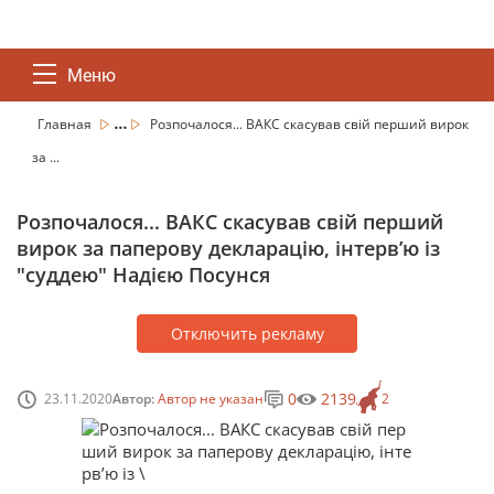
Меню
...
Главная
Розпочалося... ВАКС скасував свій перший вирок
за ...
Розпочалося... ВАКС скасував свій перший
вирок за паперову декларацію, інтерв’ю із
"суддею" Надією Посунся
Отключить рекламу
0
2139
23.11.2020
Автор:
Автор не указан
2