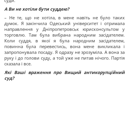
суди.
А Ви не хотіли бути суддею?
– Не те, що не хотіла, в мене навіть не було таких
думок. Я закінчила Одеський університет і отримала
направлення у Дніпропетровськ юрисконсультом у
торговлю. Там була вибрана народним засідателем.
Коли суддя, в якої я була народним засідателем,
повинна була перевестись, вона мене викликала і
запропонувала посаду. Я одразу не зрозуміла. А вона за
руку і до голови суду, а той уже не питав нічого. Партія
сказала і все.
Які Ваші враження про Вищий антикорупційний
суд?