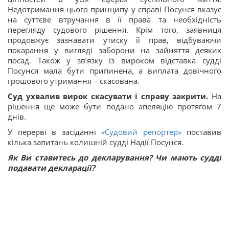
Недотримання цього принципу у справі Посунся вказує
на суттєве втручання в її права та необхідність
перегляду судового рішення. Крім того, заявниця
продовжує зазнавати утиску її прав, відбуваючи
покарання у вигляді заборони на зайняття деяких
посад. Також у зв’язку із вироком відставка судді
Посунся мала бути припинена, а виплата довічного
грошового утримання – скасована.
Суд ухвалив вирок скасувати і справу закрити.
На
рішення ще може бути подано апеляцію протягом 7
днів.
У перерві в засіданні
«Судовий репортер»
поставив
кілька запитань колишній судді Надії Посунся.
Як Ви ставитесь до декларування? Чи мають судді
подавати декларації?