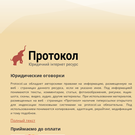
Юридические оговорки
Protocol.ua обладает авторскими правами на информацию, размещенную на
веб - страницах данного ресурса, если не указано иное. Под информацией
понимаются тексты, комментарии, статьи, фотоизображения, рисунки, ящик-
шота, сканы, видео, аудио, другие материалы. При использовании материалов,
размещенных на веб - страницах «Протокол» наличие гиперссылки открытого
для индексации поисковыми системами на protocol.ua обязательна. Под
использованием понимается копирования, адаптация, рерайтинг, модификация
и тому подобное.
Полный текст
Приймаємо до оплати