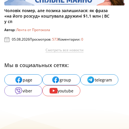
Чоловік помер, але позика залишилася: як фраза
«на його розсуд» коштувала дружині $1,1 млн ( ВС
у сп
Автор:
Лента от Протокола
05.08.2026
Просмотров:
573
Коментарии:
0
Смотреть все новости
Мы в социальных сетях:
page
group
telegram
viber
youtube