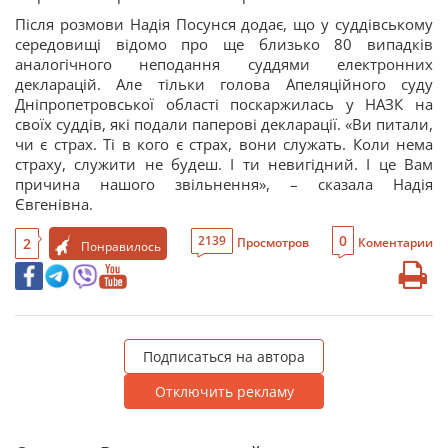
Після розмови Надія Посунся додає, що у суддівському
середовищі відомо про ще близько 80 випадків
аналогічного неподання суддями електронних
декларацій. Але тільки голова Апеляційного суду
Дніпропетровської області поскаржилась у НАЗК на
своїх суддів, які подали паперові декларації. «Ви питали,
чи є страх. Ті в кого є страх, вони служать. Коли нема
страху, служити не будеш. І ти невигідний. І це Вам
причина нашого звільнення», – сказала Надія
Євгенівна.
0
2139
2
Просмотров
Коментарии
Понравилось
Подписаться на автора
Отключить рекламу