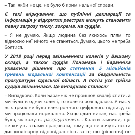
– Так, якби не це, не було б кримінальної справи.
Є такі міркування, що публічні декларації та
інформація у відкритих реєстрах можуть становити
певну загрозу тиску, зокрема, на суддів.
– Я не думаю. Якщо людина без якихось плям, то
відносно неї нічого не станеться. Думаю, цього не треба
боятися.
У 2018 році перед звільненням колегія у Вашому
складі, а також суддів Пономарь і Баранніка
ухвалила рішення про
стягнення 5 мільйонів
гривень моральної компенсації
за бездіяльність
прокуратури Одеської області.
А потім уся трійка
суддів звільнилася. Це випадково сталося?
– Випадково. Коли Бараннік не пройшов кваліфіспити, а
ми були в одній колегії, то колегія розпадалася. У нас у
всіх трьох не було електронного цифрового підпису, то
ми працювали нормально. Якщо один випав, нас треба
було, як кажуть,
рассредоточить
… Колеги заявили, що
не хочуть з нами працювати, тому що не хочуть нести
дисциплінарну відповідальність за те, що [рішення] не