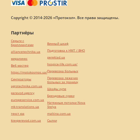
Copyright © 2014-2026 «Протокол». Все права защищены.
Партнёры
Серьги с
Винный шкаф
бриллиантами
Подготовка к НМТ / ВНО
alliancetechnika.ua
pereklad.ua
миралинкс
hospice-life.com.ua/
Веб мастер
Перевозка больных
https://motokosmos.ua/
Перевозка лежачих
Синтезаторы
больных за границу
agrotechnika.com.ua
Шкафы купе
perevod.agency
Брендовые сумки
europeservice.com.ua
Натяжные потолки Nova
mk-translations.ua
Stelya
текст юа
maltina.com.ua
kievperevod.com.ua
Cылки