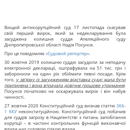
Вищий антикорупційний суд 17 листопада скасував
свій перший вирок, який за недекларування була
засуджена колишня суддя Апеляційного суду
Дніпропетровської області Надія Посунся.
Про це повідомляє
«Судовий репортер»
.
30 жовтня 2019 колишню суддю засудили за неподачу
електронної декларації, оштрафувала на 51 тис. грн і
заборонили на один рік обіймати певні посади. Крім
того,
у зв’язку із засудженням відставка судді мала бути
припинена і вона втрачала довічне грошове утримання
.
Посунся початково не оскаржувала вирок і він набув
чинності.
27 жовтня 2020 Конституційний суд визнав статтю
366-
1
ККУ
неконституційною. Конституційний суд побачив
для суддів загрозу в Нацагентстві з питань запобігання
корупції – в частині контрольних функцій виконавчої
влади над судовою гілкою влади.