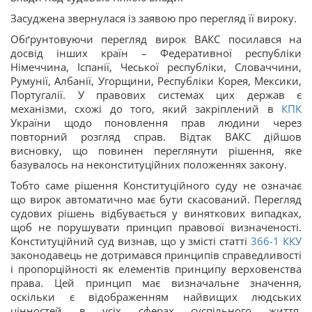
Засуджена звернулася із заявою про перегляд її вироку.
Обґрунтовуючи перегляд вирок ВАКС посилався на
досвід інших країн – Федеративної республіки
Німеччина, Іспанії, Чеської республіки, Словаччини,
Румунії, Албанії, Угорщини, Республіки Корея, Мексики,
Португалії. У правових системах цих держав є
механізми, схожі до того, який закріплений в
КПК
України щодо поновлення прав людини через
повторний розгляд справ. Відтак ВАКС дійшов
висновку, що повинен переглянути рішення, яке
базувалось на неконституційних положеннях закону.
Тобто саме рішення Конституційного суду не означає
що вирок автоматично має бути скасований. Перегляд
судових рішень відбувається у виняткових випадках,
щоб не порушувати принцип правової визначеності.
Конституційний суд визнав, що у змісті статті
366-1
ККУ
законодавець не дотримався принципів справедливості
і пропорційності як елементів принципу верховенства
права. Цей принцип має визначальне значення,
оскільки є відображенням найвищих людських
цінностей в усіх сферах суспільного життя.