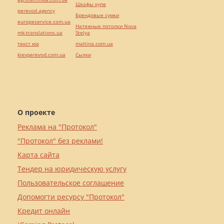
Шкафы купе
perevod.agency
Брендовые сумки
europeservice.com.ua
Натяжные потолки Nova
mk-translations.ua
Stelya
текст юа
maltina.com.ua
kievperevod.com.ua
Cылки
О проекте
Реклама на "Протокол"
"Протокол" без реклами!
Карта сайта
Тендер на юридическую услугу
Пользовательское соглашение
Допомогти ресурсу "Протокол"
Кредит онлайн