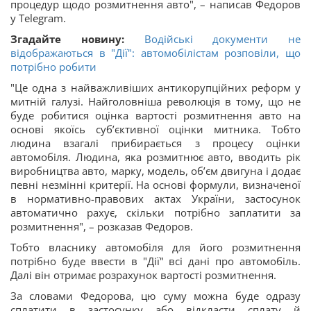
процедур щодо розмитнення авто", – написав Федоров
у Telegram.
Згадайте новину:
Водійські документи не
відображаються в "Дії": автомобілістам розповіли, що
потрібно робити
"Це одна з найважливіших антикорупційних реформ у
митній галузі. Найголовніша революція в тому, що не
буде робитися оцінка вартості розмитнення авто на
основі якоїсь суб’єктивної оцінки митника. Тобто
людина взагалі прибирається з процесу оцінки
автомобіля. Людина, яка розмитнює авто, вводить рік
виробництва авто, марку, модель, об’єм двигуна і додає
певні незмінні критерії. На основі формули, визначеної
в нормативно-правових актах України, застосунок
автоматично рахує, скільки потрібно заплатити за
розмитнення", – розказав Федоров.
Тобто власнику автомобіля для його розмитнення
потрібно буде ввести в "Дії" всі дані про автомобіль.
Далі він отримає розрахунок вартості розмитнення.
За словами Федорова, цю суму можна буде одразу
сплатити в застосунку або відкласти сплату й