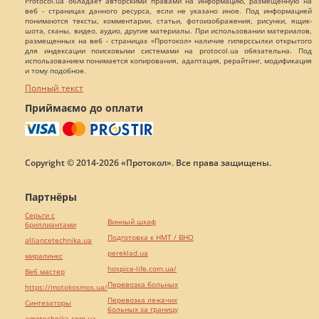
Protocol.ua обладает авторскими правами на информацию, размещенную на
веб - страницах данного ресурса, если не указано иное. Под информацией
понимаются тексты, комментарии, статьи, фотоизображения, рисунки, ящик-
шота, сканы, видео, аудио, другие материалы. При использовании материалов,
размещенных на веб - страницах «Протокол» наличие гиперссылки открытого
для индексации поисковыми системами на protocol.ua обязательна. Под
использованием понимается копирования, адаптация, рерайтинг, модификация
и тому подобное.
Полный текст
Приймаємо до оплати
Copyright © 2014-2026 «Протокол». Все права защищены.
Партнёры
Серьги с
Винный шкаф
бриллиантами
Подготовка к НМТ / ВНО
alliancetechnika.ua
pereklad.ua
миралинкс
hospice-life.com.ua/
Веб мастер
Перевозка больных
https://motokosmos.ua/
Перевозка лежачих
Синтезаторы
больных за границу
agrotechnika.com.ua