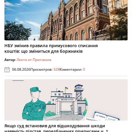
НБУ змінив правила примусового списання
коштів: що зміниться для боржників
Автор:
Лента от Протокола
06.08.2026
Просмотров:
328
Коментарии:
0
Якщо суд встановив для відшкодування шкоди
наявність підстав, передбачених приписами ч. 1