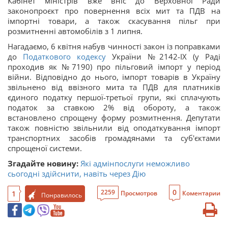
Кабінет міністрів вже вніс до Верховної Ради
законопроєкт про повернення всіх мит та ПДВ на
імпортні товари,
а також скасування пільг при
розмитненні автомобілів з 1 липня.
Нагадаємо, 6 квітня набув чинності закон із поправками
до
Податкового кодексу
України №2142-IX (у Раді
проходив як №7190) про пільговий імпорт у період
війни. Відповідно до нього, імпорт товарів в Україну
звільнено від ввізного мита та ПДВ для платників
єдиного податку першої-третьої групи, які сплачують
податок за ставкою 2% від обороту, а також
встановлено спрощену форму розмитнення. Депутати
також повністю звільнили від оподаткування імпорт
транспортних засобів громадянами та суб'єктами
спрощеної системи.
Згадайте новину:
Які адмінпослуги неможливо
сьогодні здійснити, навіть через Дію
0
2259
1
Просмотров
Коментарии
Понравилось