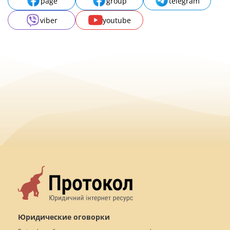
page
group
telegram
viber
youtube
Юридические оговорки