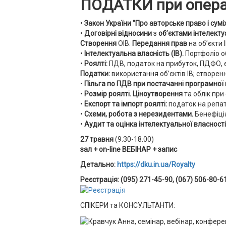
ПОДАТКИ при операц
•
Закон України "Про авторське право і сум
•
Договірні відносини
з
об’єктами інтелектуа
Створення
ОІВ.
Передання прав
на об’єкти 
•
Інтелектуальна власність (ІВ).
Портфоліо об
•
Роялті:
ПДВ, податок на прибуток, ПДФО, 
Податки:
використання об’єктів ІВ; створен
•
Пільга по ПДВ при постачанні програмної 
•
Розмір роялті.
Ціноутворення
та облік
при 
•
Експорт та імпорт роялті:
податок на репат
•
Схеми, робота з нерезидентами.
Бенефіціа
•
Аудит та оцінка інтелектуальної власності
27 травня
(9.30-18.00)
зал + on-line ВЕБІНАР + запис
Детально:
https://dku.in.ua/Royalty
Реєстрація: (095) 271-45-90, (067) 506-80-6
СПІКЕРИ та КОНСУЛЬТАНТИ: