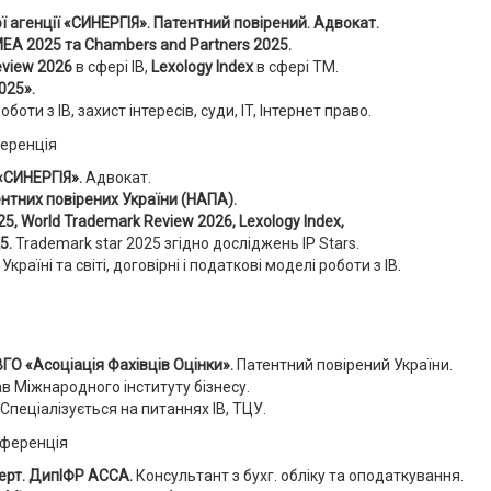
 агенції «СИНЕРГІЯ». Патентний повірений. Адвокат.
MEA 2025 та Chambers and Partners 2025.
eview 2026
в сфері ІВ,
Lexology Index
в сфері ТМ.
025».
боти з ІВ, захист інтересів, суди, IT, Інтернет право.
«СИНЕРГІЯ».
Адвокат.
ентних повірених України (НАПА).
5, World Trademark Review 2026, Lexology Index,
25.
Trademark star 2025 згідно досліджень IP Stars.
 Україні та світі, договірні і податкові моделі роботи з ІВ.
ВГО «Асоціація Фахівців Оцінки».
Патентний повірений України.
в Міжнародного інституту бізнесу.
Спеціалізується на питаннях ІВ, ТЦУ.
перт. ДипІФР АССА.
Консультант з бухг. обліку та оподаткування.