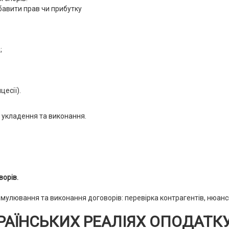
збавити прав чи прибутку
;
есії).
си укладення та виконання.
орів.
рмулювання та виконання договорів: перевірка контрагентів, нюанс
УКРАЇНСЬКИХ РЕАЛІЯХ ОПОДАТК