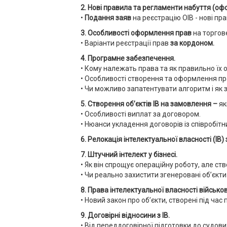
2. Нові правила та регламенти набуття (о
•
Подання заяв
на реєстрацію ОІВ -
нові пр
3. Особливості оформлення прав
на торгове
• Варіанти реєстрації прав
за кордоном.
4. Програмне забезпечення.
• Кому належать права та як правильно їх
• Особливості створення та оформлення пр
• Чи можливо запатентувати алгоритм і як 
5. Створення об’єктів ІВ на замовлення –
як
• Особливості виплат за договором.
• Нюанси укладення договорів із співробітн
6. Релокація інтелектуальної власності (ІВ)
7. Штучний інтелект у бізнесі.
• Як він спрощує операційну роботу, але ст
• Чи реально захистити згенеровані об’єкти 
8. Права інтелектуальної власності військов
• Новий закон про об’єкти, створені під ча
9. Договірні відносини з ІВ.
• Від переддоговірної підготовки до судови