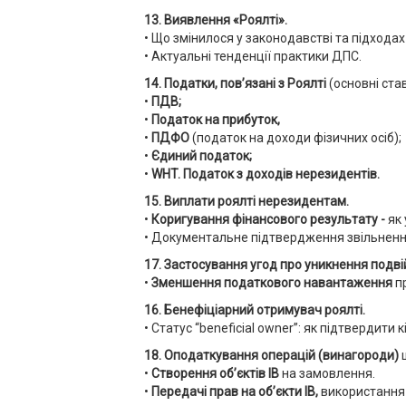
13. Виявлення «Роялті».
• Що змінилося у законодавстві та підходах
• Актуальні тенденції практики ДПС.
14. Податки, пов’язані з Роялті
(основні ста
•
ПДВ;
•
Податок на прибуток,
•
ПДФО
(податок на доходи фізичних осіб);
•
Єдиний податок;
•
WHT. Податок з доходів нерезидентів.
15. Виплати роялті нерезидентам.
•
Коригування фінансового результату -
як
• Документальне підтвердження звільнення
17
. Застосування угод
про уникнення подв
•
Зменшення податкового навантаження
пр
16. Бенефіціарний отримувач роялті.
• Статус “beneficial owner”: як підтвердити
18. Оподаткування
операцій (винагороди)
•
Створення об’єктів ІВ
на замовлення.
•
Передачі прав на об’єкти ІВ,
використання о