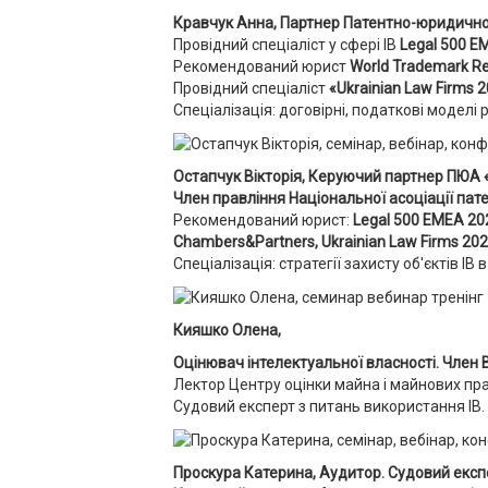
Кравчук Анна, Партнер Патентно-юридичної
Провідний спеціаліст у сфері ІВ
Legal 500 E
Рекомендований юрист
World Trademark R
Провідний спеціаліст
«Ukrainian Law Firms 2
Спеціалізація: договірні, податкові моделі ро
Остапчук Вікторія, Керуючий партнер ПЮА 
Член правління Національної асоціації пат
Рекомендований юрист:
Legal 500 EMEA 202
Chambers&Partners, Ukrainian Law Firms 20
Спеціалізація: стратегії захисту об'єктів ІВ в
Кияшко Олена,
Оцінювач інтелектуальної власності. Член 
Лектор Центру оцінки майна і майнових пра
Судовий експерт з питань використання ІВ. 
Проскура Катерина, Аудитор. Судовий екс