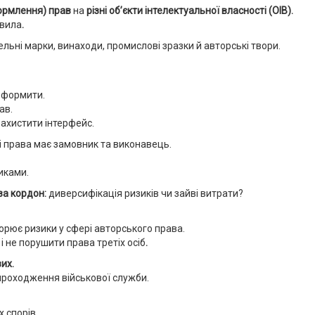
формлення) прав
на
різні об’єкти інтелектуальної власності (ОІВ).
авила
.
льні марки, винаходи, промислові зразки й авторські твори.
 оформити.
ав.
захистити інтерфейс.
і права має замовник та виконавець.
иками.
за кордон:
диверсифікація ризиків чи зайві витрати?
ворює ризики у сфері авторського права.
і не порушити права третіх осіб
.
их.
с проходження військової служби.
х спорів.