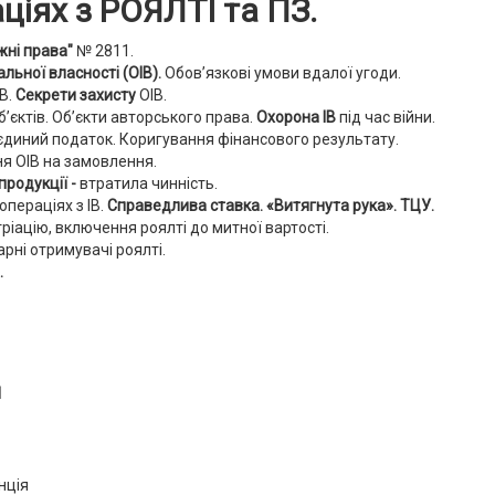
іях з РОЯЛТІ та ПЗ.
іжні права"
№ 2811.
льної власності (ОІВ).
Обов’язкові умови вдалої угоди.
ІВ.
Секрети захисту
ОІВ.
’єктів.
Об’єкти авторського права.
Охорона ІВ
під час війни.
єдиний податок. Коригування фінансового результату.
ня ОІВ на замовлення.
продукції -
втратила чинність.
операціях з ІВ.
Справедлива ставка.
«Витягнута рука».
ТЦУ.
ріацію, включення роялті до митної вартості.
рні отримувачі роялті.
.
1