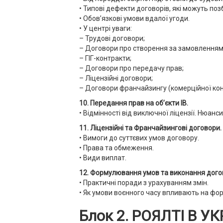
• Типові дефекти договорів, які можуть по
• Обов’язкові умови вдалої угоди.
• У центрі уваги:
– Трудові договори;
– Договори про створення за замовленням
– ГІГ-контракти;
– Договори про передачу прав;
– Ліцензійні договори;
– Договори франчайзингу (комерційної конц
10. Передання прав на об’єкти ІВ.
• Відмінності від виключної ліцензії. Нюан
11. Ліцензійні та Франчайзингові договори.
• Вимоги до суттєвих умов договору.
• Права та обмеження.
• Види виплат.
12. Формулювання умов та виконання догов
• Практичні поради з урахуванням змін.
• Як умови воєнного часу впливають на фо
Блок 2. РОЯЛТІ В 