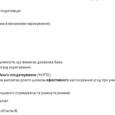
 податківців.
вки й механізми нарахування):
 уникнути; що вимагає доказова база
.
 від коригування.
ійного оподаткування
(УпУПО).
и виплатах роялті шляхом
ефективного
застосування угод про ун
 кінцевого отримувача та уникнути ризиків.
щодо:
б’єктів ІВ.