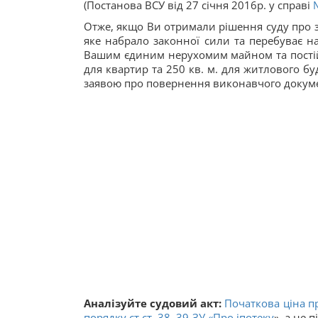
(Постанова ВСУ від 27 січня 2016р. у справі
Отже, якщо Ви отримали рішення суду про 
яке набрало законної сили та перебуває н
Вашим єдиним нерухомим майном та постій
для квартир та 250 кв. м. для житлового б
заявою про повернення виконавчого докуме
Аналізуйте судовий акт:
Початкова ціна п
порядку ст.ст. 38, 39 ЗУ «
Про іпотеку
», а не 