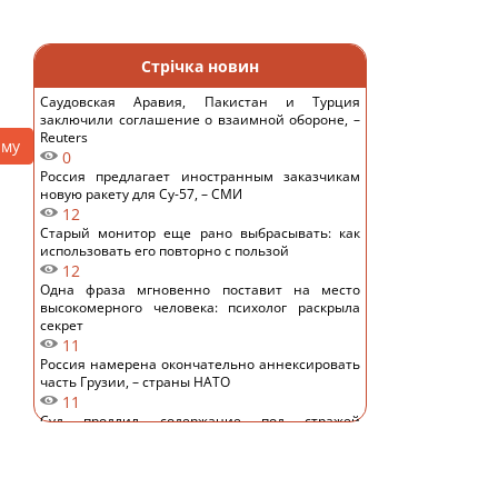
Стрічка новин
Саудовская Аравия, Пакистан и Турция
заключили соглашение о взаимной обороне, –
Reuters
аму
0
Россия предлагает иностранным заказчикам
новую ракету для Су-57, – СМИ
12
Старый монитор еще рано выбрасывать: как
использовать его повторно с пользой
12
Одна фраза мгновенно поставит на место
высокомерного человека: психолог раскрыла
секрет
11
Россия намерена окончательно аннексировать
часть Грузии, – страны НАТО
11
Суд продлил содержание под стражей
Коломойского, защита заявила о проблемах со
здоровьем
11
Киев будет значительно лучше подготовлен к