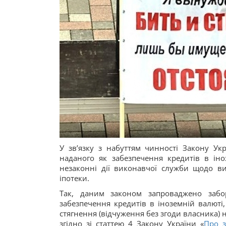
У зв’язку з набуттям чинності Закону Ук
наданого як забезпечення кредитів в іно
незаконні дії виконавчої служби щодо в
іпотеки.
Так, даним законом запроваджено забо
забезпечення кредитів в іноземній валюті
стягнення (відчуження без згоди власника)
згідно зі статтею 4 Закону України «
Про з