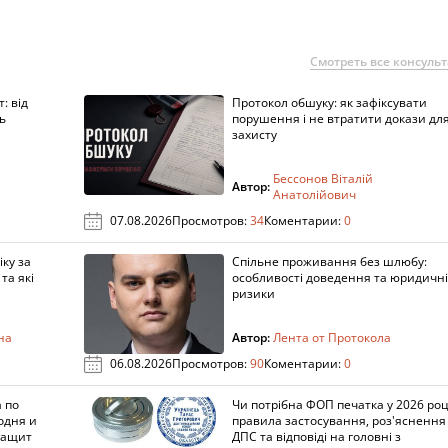
Смотреть все консуль
: від
Протокол обшуку: як зафіксувати
ь
порушення і не втратити докази дл
захисту
Бессонов Віталій
Автор:
Анатолійович
07.08.2026
Просмотров:
34
Коментарии:
0
ку за
Спільне проживання без шлюбу:
та які
особливості доведення та юридичні
ризики
на
Автор:
Лента от Протокола
06.08.2026
Просмотров:
90
Коментарии:
0
 по
Чи потрібна ФОП печатка у 2026 роц
одня и
правила застосування, роз'яснення
защит
ДПС та відповіді на головні з