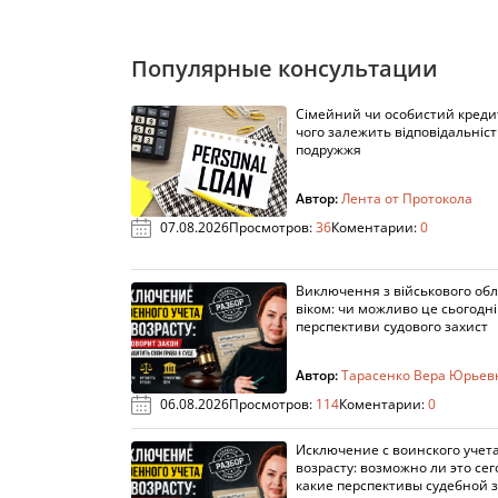
Популярные консультации
Сімейний чи особистий кредит
чого залежить відповідальніст
подружжя
Автор:
Лента от Протокола
07.08.2026
Просмотров:
36
Коментарии:
0
Виключення з військового облі
віком: чи можливо це сьогодні 
перспективи судового захист
Автор:
Тарасенко Вера Юрьев
06.08.2026
Просмотров:
114
Коментарии:
0
Исключение с воинского учета
возрасту: возможно ли это сег
какие перспективы судебной 