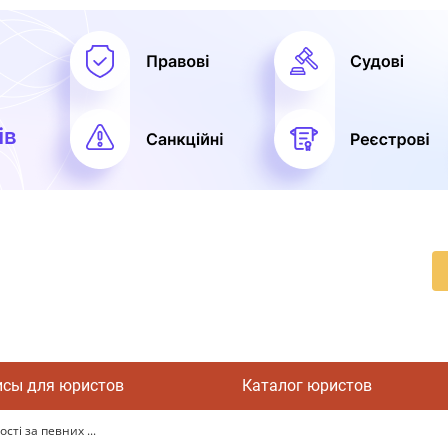
исы для юристов
Каталог юристов
ті за певних ...