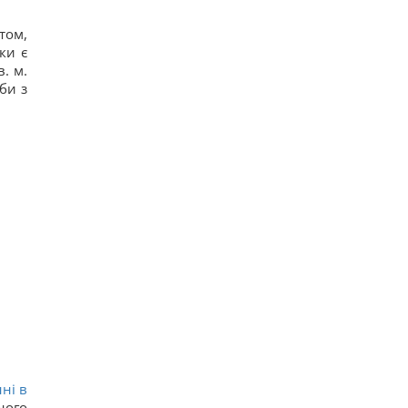
том,
ки є
. м.
би з
ні в
ного