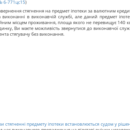
№ 6-771цс15
)
звернення стягнення на предмет іпотеки за валютним креди
а виконанні в виконавчій службі, але даний предмет іпоте
ним місцем проживання, площа якого не перевищує 140 кв
удинку, Ви маєте можливість звернутися до виконавчої служ
нта стягувачу без виконання.
ри стягненні предмету іпотеки встановлюється судом у рішен
під час виконавчого провадження на підставі оцінки незалеж