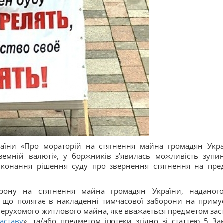
раїни «Про мораторій на стягнення майна громадян Укра
земній валюті», у боржників з’явилась можливість зупи
иконання рішення суду про звернення стягнення на пре
рону на стягнення майна громадян України, наданог
, що полягає в накладенні тимчасової заборони на приму
 нерухомого житлового майна, яке вважається предметом зас
аставу
», та/або предметом іпотеки згідно зі статтею 5 За