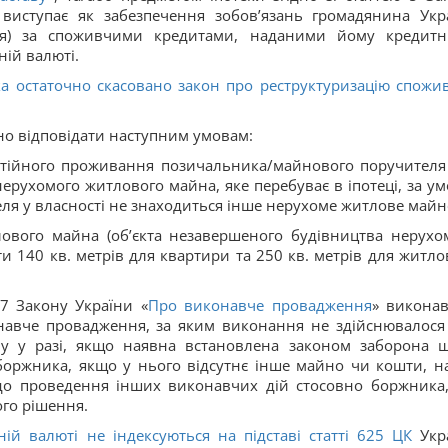
виступає як забезпечення зобов’язань громадянина Укр
ля) за споживчими кредитами, наданими йому кредит
ній валюті.
а остаточно скасовано закон про реструктуризацію спожи
о відповідати наступним умовам:
стійного проживання позичальника/майнового поручителя
ерухомого житлового майна, яке перебуває в іпотеці, за ум
ля у власності не знаходиться інше нерухоме житлове майн
ового майна (об’єкта незавершеного будівництва нерухо
 140 кв. метрів для квартири та 250 кв. метрів для житло
47 Закону України «
Про виконавче провадження
» викона
онавче провадження, за яким виконання не здійснювалося
ачу у разі, якщо наявна встановлена законом заборона 
оржника, якщо у нього відсутнє інше майно чи кошти, на
до проведення інших виконавчих дій стосовно боржника
го рішення.
ій валюті не індексуються на підставі статті
625
ЦК
Укр