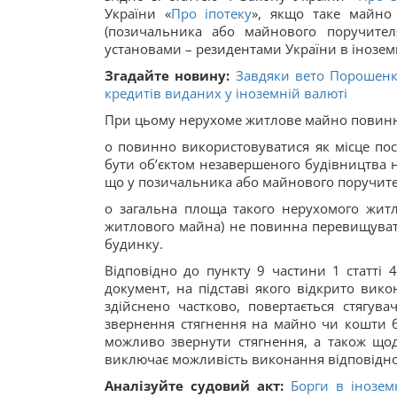
України «
Про іпотеку
», якщо таке майно 
(позичальника або майнового поручите
установами – резидентами України в інозем
Згадайте новину:
Завдяки вето Порошенк
кредитів виданих у іноземній валюті
При цьому нерухоме житлове майно повинн
o повинно використовуватися як місце по
бути об’єктом незавершеного будівництва н
що у позичальника або майнового поручите
o загальна площа такого нерухомого житл
житлового майна) не повинна перевищувати
будинку.
Відповідно до пункту 9 частини 1 статті 
документ, на підставі якого відкрито вик
здійснено частково, повертається стягув
звернення стягнення на майно чи кошти б
можливо звернути стягнення, а також що
виключає можливість виконання відповідно
Аналізуйте судовий акт:
Борги в іноземн