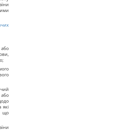
16
аїни
Ryanair добавил еще больше рейсов в Марокко:
ними
сразу три из них – из Польши
17
Пустые грядки в августе - большая ошибка: что
вчих
с ними сделать после сбора урожая
15
Ким Чен Ын с начала войны в Украине получил
$22 миллиарда сверхприбыли, - Bloomberg
13
 або
Путин может напасть на НАТО уже осенью:
ови,
разведка США опубликовала новый прогноз, -
о;
WSJ
20
мого
Эксперт отключил одну настройку Android – и
вого
смартфон перестал разряжаться ночью
17
вчий
 або
щодо
 які
, що
аїни