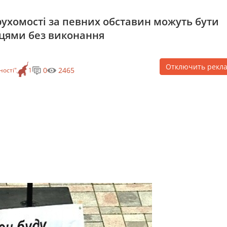
рухомості за певних обставин можуть бути
цями без виконання
Отключить рекл
0
2465
ності"
1