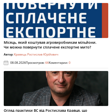
Місяць, який коштував агровиробникам мільйони.
Чи можна повернути сплачене експортне мито?
Автор:
Кравець Ростислав Юрійович
08.08.2026
Просмотров:
66
Коментарии:
0
Огляд практики ВС від Ростислава Кравця, що