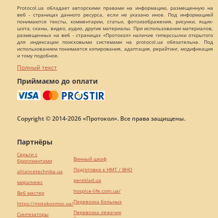
Protocol.ua обладает авторскими правами на информацию, размещенную на
веб - страницах данного ресурса, если не указано иное. Под информацией
понимаются тексты, комментарии, статьи, фотоизображения, рисунки, ящик-
шота, сканы, видео, аудио, другие материалы. При использовании материалов,
размещенных на веб - страницах «Протокол» наличие гиперссылки открытого
для индексации поисковыми системами на protocol.ua обязательна. Под
использованием понимается копирования, адаптация, рерайтинг, модификация
и тому подобное.
Полный текст
Приймаємо до оплати
Copyright © 2014-2026 «Протокол». Все права защищены.
Партнёры
Серьги с
Винный шкаф
бриллиантами
Подготовка к НМТ / ВНО
alliancetechnika.ua
pereklad.ua
миралинкс
hospice-life.com.ua/
Веб мастер
Перевозка больных
https://motokosmos.ua/
Перевозка лежачих
Синтезаторы