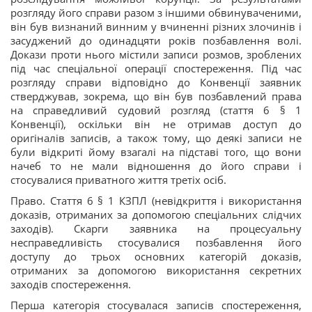
розгляду його справи разом з іншими обвинуваченими,
він був визнаний винним у вчиненні різних злочинів і
засуджений до одинадцяти років позбавлення волі.
Докази проти нього містили записи розмов, зроблених
під час спеціальної операції спостереження. Під час
розгляду справи відповідно до Конвенції заявник
стверджував, зокрема, що він був позбавлений права
на справедливий судовий розгляд (стаття 6 § 1
Конвенції), оскільки він не отримав доступ до
оригіналів записів, а також тому, що деякі записи не
були відкриті йому взагалі на підставі того, що вони
начеб то не мали відношення до його справи і
стосувалися приватного життя третіх осіб.
Право. Стаття 6 § 1 КЗПЛ (невідкриття і використання
доказів, отриманих за допомогою спеціальних слідчих
заходів). Скарги заявника на процесуальну
несправедливість стосувалися позбавлення його
доступу до трьох основних категорій доказів,
отриманих за допомогою використання секретних
заходів спостереження.
Перша категорія стосувалася записів спостереження,