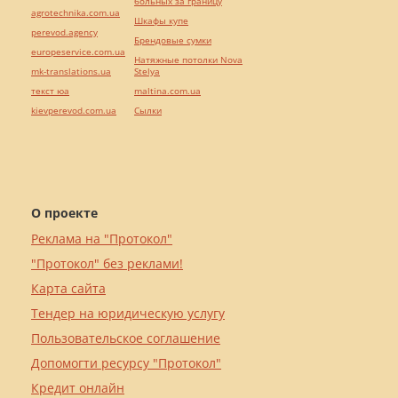
больных за границу
agrotechnika.com.ua
Шкафы купе
perevod.agency
Брендовые сумки
europeservice.com.ua
Натяжные потолки Nova
mk-translations.ua
Stelya
текст юа
maltina.com.ua
kievperevod.com.ua
Cылки
О проекте
Реклама на "Протокол"
"Протокол" без реклами!
Карта сайта
Тендер на юридическую услугу
Пользовательское соглашение
Допомогти ресурсу "Протокол"
Кредит онлайн