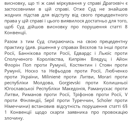
висновку, що ті ж самі міркування у справі Драгоєвіч є
застосовними в цій справі. Отже Суд не знайшов
жодних підстав для відступу від свого прецедентного
права у цій справі і цього виявилося достатньо для того,
щоб Суд дійшов висновку про порушення статті 8
Конвенції.
Разом з тим Суд спираючись на свою прецедентну
практику (див. рішення у справах Вєсєлов та інші проти
Росії, Баннікова проти Росії, Едвардс і Льюїс проти
Сполученого Королівства, Кипріян Вледуц і Айон
Флорін Поп проти Румунії, Костянтин і Стоян проти
Румунії, Носко та Нєфьодов проти Росії, Любченко
проти України, Milinienė проти Литви, Morari проти
республіки Молдова, Gorgievski проти Колишньої
Югославської Республіки Македонія, Раманускас проти
Литви, Риманов проти Росії, Тріфонов проти Росії, V
проти Фінляндії, Sepil проти Туреччин, Scholer проти
Німеччини) встановив відсутність порушення статті 6§
1 Конвенції щодо скарги заявника про провокацію
злочину.