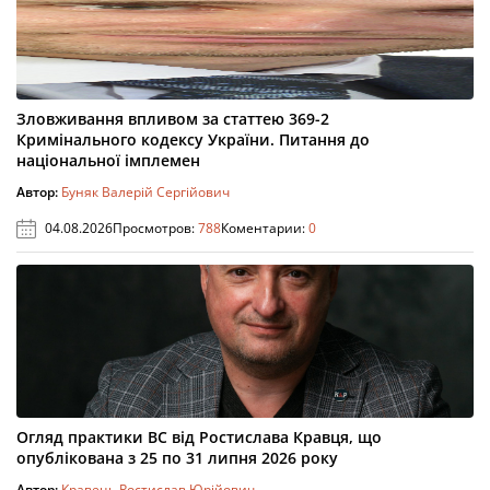
Зловживання впливом за статтею 369-2
Кримінального кодексу України. Питання до
національної імплемен
Автор:
Буняк Валерій Сергійович
04.08.2026
Просмотров:
788
Коментарии:
0
Огляд практики ВС від Ростислава Кравця, що
опублікована з 25 по 31 липня 2026 року
Автор:
Кравець Ростислав Юрійович