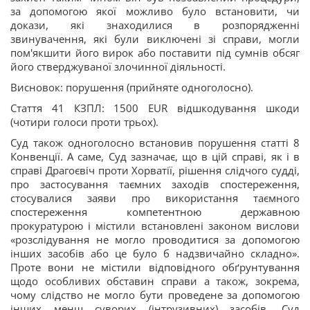
за допомогою якої можливо було встановити, чи
докази, які знаходилися в розпорядженні
звинувачення, які були виключені зі справи, могли
пом'якшити його вирок або поставити під сумнів обсяг
його стверджуваної злочинної діяльності.
Висновок: порушення (прийняте одноголосно).
Стаття 41 КЗПЛ: 1500 EUR відшкодування шкоди
(чотири голоси проти трьох).
Суд також одноголосно встановив порушення статті 8
Конвенції. А саме, Суд зазначає, що в цій справі, як і в
справі Драгоєвіч проти Хорватії, рішення слідчого судді,
про застосування таємних заходів спостереження,
стосувалися заяви про використання таємного
спостереження компетентною державною
прокуратурою і містили встановлені законом вислови
«розслідування не могло проводитися за допомогою
інших засобів або це було б надзвичайно складно».
Проте вони не містили відповідного обґрунтування
щодо особливих обставин справи а також, зокрема,
чому слідство не могло бути проведене за допомогою
інших менш суворих (інтрузивних) засобів. Суд