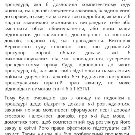
процедура, яка б дозволила компетентному суду
оцінити, на підставі звернення заявника, їх відношення
до справи, а саме, чи містили такі подробиці, як могли б
надати заявникові можливість виправдати себе або
зменшити обсяг обвинувачення, або вони мали
відношення до належності, достовірності та повноти
доказів, наданих під час провадження. Висновок
Верховного суду стосовно того, що державний
прокурор вправі обрати докази, які б
використовувалися під час провадження, суперечив
прецедентному праву Суду, відповідно до якого
процедура, під час якої самі слідчі органи намагаються
оцінити доречність доказів без будь-яких наступних
процесуальних гарантій прав захисту, не може
відповідати вимогам статті 6 § 1 КЗПЛ.
Тому було очевидно, що з огляду на недоліки в
процедурі щодо відкриття доказів, які розглядаються,
заявник не мав можливості сформувати певні доводи
стосовно належності доказів, про які йде мова, і
домогтися того, щоб компетентний суд розглянув його
заяву в світлі його права ефективно підготувати свій
захист. Таким чином він був позбавлений процедури,