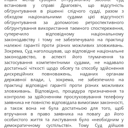
встановив у справі Драгоєвіч, що відсутність
обґрунтування в рішенні слідчого судді, разом з
обходом національними судами цієї відсутності
обґрунтування за допомогою ретроспективного
обґрунтування використання таємного спостереження,
суперечило відповідному національному
законодавству і тому не забезпечувало на практиці
належні гарантії проти різних можливих зловживань.
Зокрема, Суд наголошував, що відповідне національне
законодавство, в аспекті його тлумачення та
застосування компетентними судами, не надавало
достатньої чіткості щодо обсягу та способу здійснення
дискреційних повноважень, наданих органам
державної влади, і, зокрема, не забезпечило на
практиці відповідні гарантії проти різних можливих
зловживань. Відповідно, процедура призначення та
контролю за здійсненням прослуховування телефону
заявника не повністю відповідала вимогами законності,
а також вона не була достатньою для того, щоб
втручання в право заявника на повагу до його
особистого життя та листування було «необхідним у
демократичному суспільстві». Тому Суд дійшов