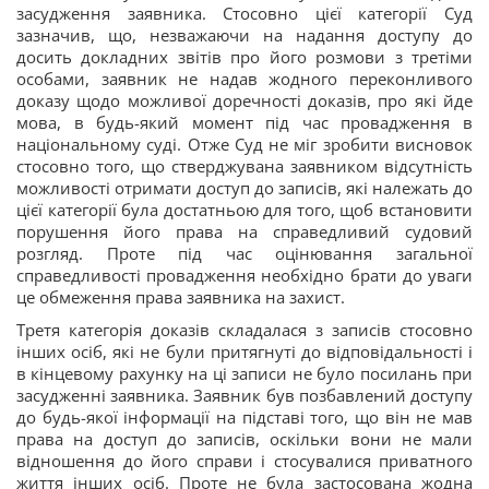
засудження заявника. Стосовно цієї категорії Суд
зазначив, що, незважаючи на надання доступу до
досить докладних звітів про його розмови з третіми
особами, заявник не надав жодного переконливого
доказу щодо можливої доречності доказів, про які йде
мова, в будь-який момент під час провадження в
національному суді. Отже Суд не міг зробити висновок
стосовно того, що стверджувана заявником відсутність
можливості отримати доступ до записів, які належать до
цієї категорії була достатньою для того, щоб встановити
порушення його права на справедливий судовий
розгляд. Проте під час оцінювання загальної
справедливості провадження необхідно брати до уваги
це обмеження права заявника на захист.
Третя категорія доказів складалася з записів стосовно
інших осіб, які не були притягнуті до відповідальності і
в кінцевому рахунку на ці записи не було посилань при
засудженні заявника. Заявник був позбавлений доступу
до будь-якої інформації на підставі того, що він не мав
права на доступ до записів, оскільки вони не мали
відношення до його справи і стосувалися приватного
життя інших осіб. Проте не була застосована жодна