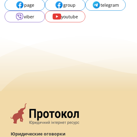
page
group
telegram
viber
youtube
Юридические оговорки