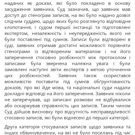
наданих як докази, які було покладено в основу
засудження заявника. Суд зазначив, що заявник мав
доступ до стенограм записів, на які було надано дозвіл
слідчим суддею, щодо яких було розглянуто відповідне
клопотання, і судом першої інстанції та підготовлені
експертом, незалежність і неупередженість якого не
були поставлені під сумнів. Записи були відтворені в
суді, заявник отримав достатні можливості порівняти
стенограми із відтвореним матеріалом і на його
заперечення стосовно розбіжності між протоколом і
записами була звернена належна увага і були
замовлені наступні звіти експертів з метою уточнення
цих розбіжностей. Заявник також скористався
можливістю поставити під сумнів обґрунтованість
доказів, про які йде мова, та національні суди надали
докладні відповіді на його заперечення. Заявник ніколи
не заперечував, що записані розмови не відбувалися
або оскаржував справжність цих записів. Таким чином
Суд дійшов висновку про відсутність несправедливості
стосовно записів, які були віднесені до першої категорії.
Друга категорія стосувалася записів щодо заявника та
інших обвинувачених, на які не було посилань під час