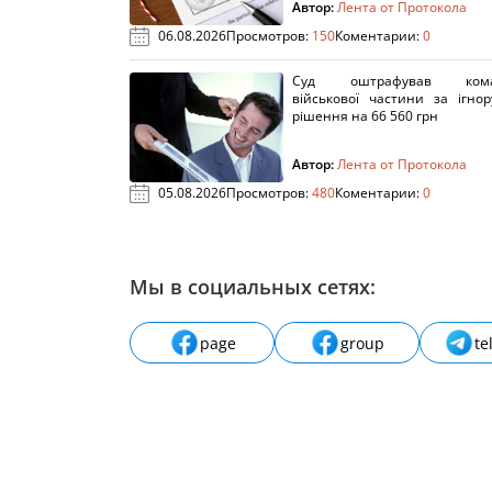
Автор:
Лента от Протокола
06.08.2026
Просмотров:
150
Коментарии:
0
Суд оштрафував кома
військової частини за ігно
рішення на 66 560 грн
Автор:
Лента от Протокола
05.08.2026
Просмотров:
480
Коментарии:
0
Мы в социальных сетях:
page
group
te