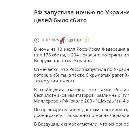
РФ запустила ночью по Украине
целей было сбито
0
123
10.07.2025
0
В ночь на 10 июля Российская Федерация а
них 178 сбиты, а 204 локально потеряны 
Вооруженных сил Украины.
Отмечается, что Россия запустила по Украин
которые сбиты, а также 6 крылатых ракет Х
также уничтожены.
В сообщении сказано, что также Росси
беспилотников-имитаторов различных тип
Миллерово - РФ (около 200 - "Шахеды") и 4
По предварительным данным, противовозду
дрона/ракеты - локально потеряны/подавле
В Воздушных силах отметили, что основное