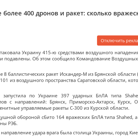
 более 400 дронов и ракет: сколько вражес
Отключить рекл
таковала Украину 415-ю средствами воздушного нападения
или подавлены. Об этом сообщило Командование Воздушных
е 8 баллистических ракет Искандер-М из Брянской области (
-101 из воздушного пространства Саратовской области, кот
я запустила по Украине 397 ударных БпЛА типа Shah
ов с направлений: Брянск, Приморско-Ахтарск, Курск, О
 зенитные управляемые ракеты С-300 из Курской области.
шной обороной сбито 164 вражеских БпЛА типа Shahed, а
ны РЭБ.
 направление удара врага была столица Украины, город Кие