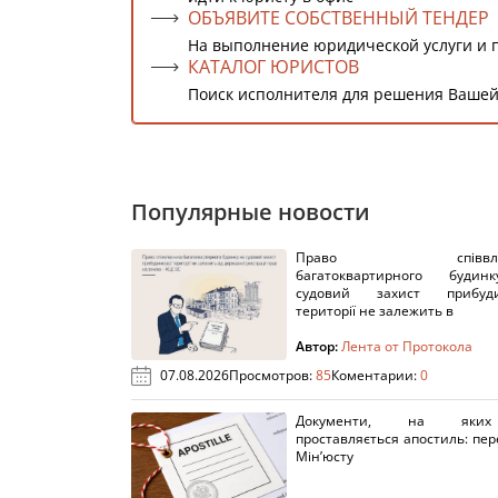
ОБЪЯВИТЕ СОБСТВЕННЫЙ ТЕНДЕР
На выполнение юридической услуги и 
КАТАЛОГ ЮРИСТОВ
Поиск исполнителя для решения Вашей
Популярные новости
Право співвлас
багатоквартирного буди
судовий захист прибуди
території не залежить в
Автор:
Лента от Протокола
07.08.2026
Просмотров:
85
Коментарии:
0
Документи, на яки
проставляється апостиль: пере
Мін’юсту