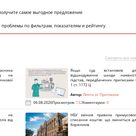
получите самое выгодное предложение
 проблемы по фильтрам, показателям и рейтингу
Смотреть все но
ника
Якщо суд встановив дл
нку на
відшкодування шкоди наявніс
нкової
підстав, передбачених приписами 
1 ст. 1172 Ц
Автор:
Лента от Протокола
06.08.2026
Просмотров:
132
Коментарии:
0
х не
НБУ змінив правила примусово
лік від
списання коштів: що зміниться д
боржників