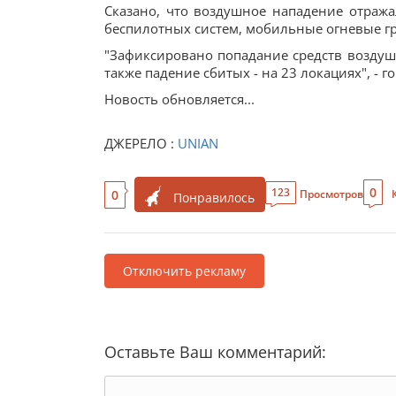
Сказано, что воздушное нападение отража
беспилотных систем, мобильные огневые г
"Зафиксировано попадание средств воздушн
также падение сбитых - на 23 локациях", - 
Новость обновляется...
ДЖЕРЕЛО :
UNIAN
0
123
0
Просмотров
Понравилось
Отключить рекламу
Оставьте Ваш комментарий: