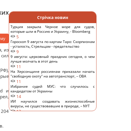
ких
Стрічка новин
Турция закрыла Черное море для судов,
которые шли в Россию и Украину, - Bloomberg
5
аму
Гороскоп 9 августа по картам Таро: Скорпионам
- усталость, Стрельцам - предательство
, из
9
 сил
9 августа: церковный праздник сегодня, о чем
лучше молчать в этот день
11
РФ),
На Херсонщине россиянам приказали начать
орые
"свободную охоту" на автотранспорт, – ОВА
11
Избрание судей МУС: что случилось с
ed и
кандидатом от Украины
рел,
14
ИИ научился создавать жизнеспособные
вирусы, не существовавшие в природе, – NYT
 204
13
Денисенко призналась, почему на самом деле
спешит выйти замуж
в.
12