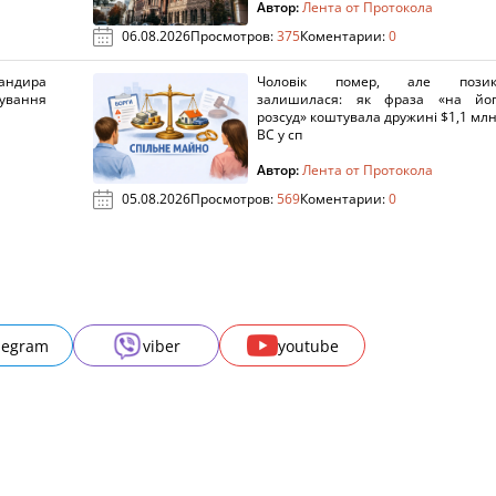
Автор:
Лента от Протокола
06.08.2026
Просмотров:
375
Коментарии:
0
ндира
Чоловік помер, але позик
рування
залишилася: як фраза «на йо
розсуд» коштувала дружині $1,1 млн
ВС у сп
Автор:
Лента от Протокола
05.08.2026
Просмотров:
569
Коментарии:
0
legram
viber
youtube