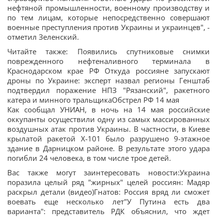
нефтяной промышленности, военному производству и
по тем лицам, которые непосредственно совершают
военные преступления против Украины и украинцев", -
отметил Зеленский.
Читайте также: Появились спутниковые снимки
поврежденного нефтеналивного терминала в
Краснодарском крае РФ Откуда россияне запускают
дроны по Украине: эксперт назвал регионы Генштаб
подтвердил поражение НПЗ "Рязанский", ракетного
катера и минного тральщикаОбстрел РФ 14 мая
Как сообщал УНИАН, в ночь на 14 мая российские
оккупанты осуществили одну из самых массированных
воздушных атак против Украины. В частности, в Киеве
крылатой ракетой Х-101 было разрушено 9-этажное
здание в Дарницком районе. В результате этого удара
погибли 24 человека, в том числе трое детей.
Вас также могут заинтересовать новости:Украина
поразила целый ряд "жирных" целей россиян: Мадяр
раскрыл детали (видео)Гнатов: Россия вряд ли сможет
воевать еще несколько лет"У Путина есть два
варианта": представитель РДК объяснил, что ждет