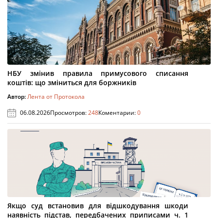
НБУ змінив правила примусового списання
коштів: що зміниться для боржників
Автор:
Лента от Протокола
06.08.2026
Просмотров:
248
Коментарии:
0
Якщо суд встановив для відшкодування шкоди
наявність підстав, передбачених приписами ч. 1