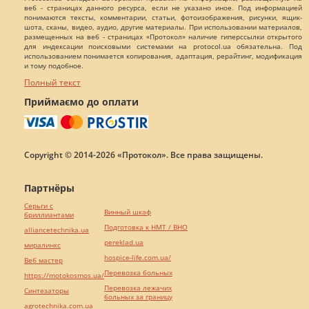
веб - страницах данного ресурса, если не указано иное. Под информацией
понимаются тексты, комментарии, статьи, фотоизображения, рисунки, ящик-
шота, сканы, видео, аудио, другие материалы. При использовании материалов,
размещенных на веб - страницах «Протокол» наличие гиперссылки открытого
для индексации поисковыми системами на protocol.ua обязательна. Под
использованием понимается копирования, адаптация, рерайтинг, модификация
и тому подобное.
Полный текст
Приймаємо до оплати
Copyright © 2014-2026 «Протокол». Все права защищены.
Партнёры
Серьги с
Винный шкаф
бриллиантами
Подготовка к НМТ / ВНО
alliancetechnika.ua
pereklad.ua
миралинкс
hospice-life.com.ua/
Веб мастер
Перевозка больных
https://motokosmos.ua/
Перевозка лежачих
Синтезаторы
больных за границу
agrotechnika.com.ua