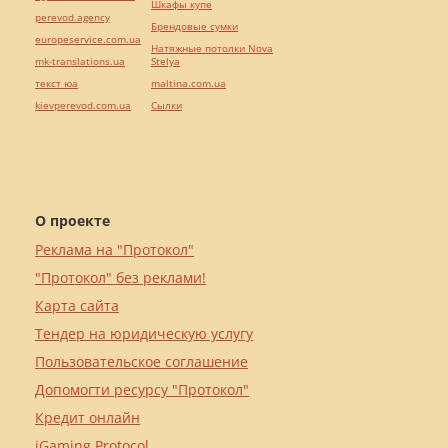
Шкафы купе
perevod.agency
Брендовые сумки
europeservice.com.ua
Натяжные потолки Nova
mk-translations.ua
Stelya
текст юа
maltina.com.ua
kievperevod.com.ua
Cылки
О проекте
Реклама на "Протокол"
"Протокол" без реклами!
Карта сайта
Тендер на юридическую услугу
Пользовательское соглашение
Допомогти ресурсу "Протокол"
Кредит онлайн
iGaming Protocol