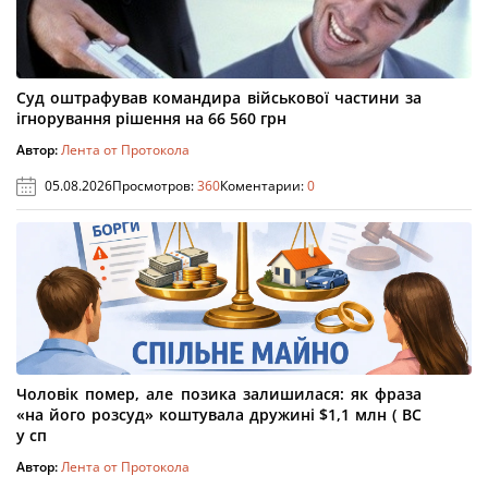
Суд оштрафував командира військової частини за
ігнорування рішення на 66 560 грн
Автор:
Лента от Протокола
05.08.2026
Просмотров:
360
Коментарии:
0
Чоловік помер, але позика залишилася: як фраза
«на його розсуд» коштувала дружині $1,1 млн ( ВС
у сп
Автор:
Лента от Протокола