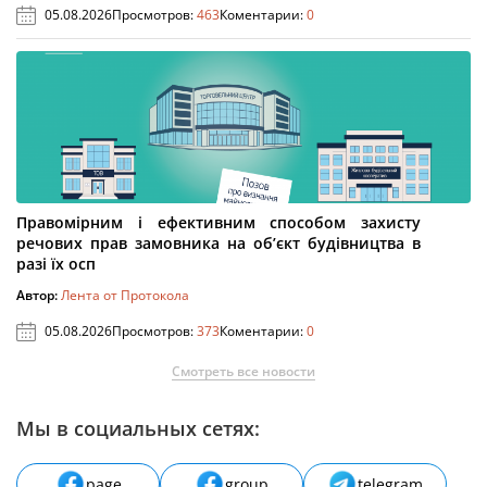
05.08.2026
Просмотров:
463
Коментарии:
0
Правомірним і ефективним способом захисту
речових прав замовника на об’єкт будівництва в
разі їх осп
Автор:
Лента от Протокола
05.08.2026
Просмотров:
373
Коментарии:
0
Смотреть все новости
Мы в социальных сетях:
page
group
telegram