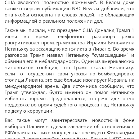
США являются "полностью ложными". В Белом доме
также отвергли публикацию NBC News и добавили, что
она якобы основана на словах людей, не обладающих
информацией о реальном положении дел.
Также мы писали, что президент США Дональд Трамп 1
июня во время телефонного разговора резко
раскритиковал премьер-министра Израиля Биньямина
Нетаньяху за эскалацию конфликта в Ливане. Во время
разговора Трамп назвал Нетаньяху "сумасшедшим" и
обвинил его в неблагодарности. Один из американских
чиновников сообщил, что Трамп сказал Нетаньяху:
если тот осуществит свои угрозы по бомбардировке
столицы Ливана, это еще больше изолирует Израиль на
международной арене. Два источника сообщили, что
Трамп утверждал, будто именно он помог Нетаньяху
избежать тюрьмы. Предполагается, что речь идет о его
поддержке во время судебного процесса над Нетаньяху
по делу о коррупции.
Вас также могут заинтересовать новости:На фоне
выборов Пашинян сделал заявление об отношениях с
РФУкраина на пике могущества: президент Финляндии
назвал 7 признаковЭто могла быть Россия: НАТО едва