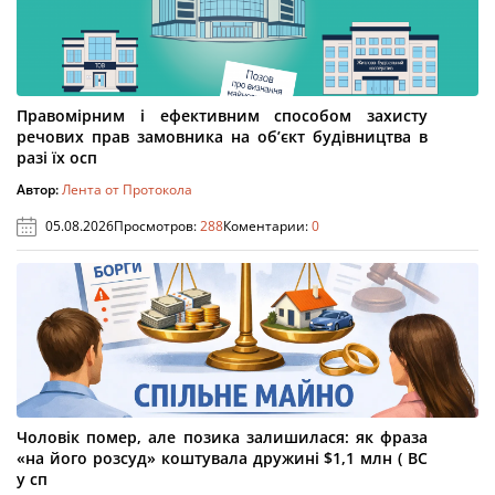
Правомірним і ефективним способом захисту
речових прав замовника на об’єкт будівництва в
разі їх осп
Автор:
Лента от Протокола
05.08.2026
Просмотров:
288
Коментарии:
0
Чоловік помер, але позика залишилася: як фраза
«на його розсуд» коштувала дружині $1,1 млн ( ВС
у сп