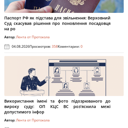
Паспорт РФ як підстава для звільнення: Верховний
Суд скасував рішення про поновлення посадовця
на ро
Автор:
Лента от Протокола
04.08.2026
Просмотров:
358
Коментарии:
0
Використання імені та фото підозрюваного до
вироку суду: ОП КЦС ВС роз’яснила межі
допустимого інфор
Автор:
Лента от Протокола