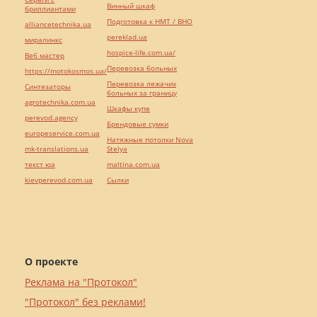
Винный шкаф
бриллиантами
Подготовка к НМТ / ВНО
alliancetechnika.ua
pereklad.ua
миралинкс
hospice-life.com.ua/
Веб мастер
Перевозка больных
https://motokosmos.ua/
Перевозка лежачих
Синтезаторы
больных за границу
agrotechnika.com.ua
Шкафы купе
perevod.agency
Брендовые сумки
europeservice.com.ua
Натяжные потолки Nova
mk-translations.ua
Stelya
текст юа
maltina.com.ua
kievperevod.com.ua
Cылки
О проекте
Реклама на "Протокол"
"Протокол" без реклами!