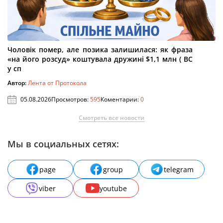
Чоловік помер, але позика залишилася: як фраза
«на його розсуд» коштувала дружині $1,1 млн ( ВС
у сп
Автор:
Лента от Протокола
05.08.2026
Просмотров:
595
Коментарии:
0
Смотреть все новости
Мы в социальных сетях:
page
group
telegram
viber
youtube