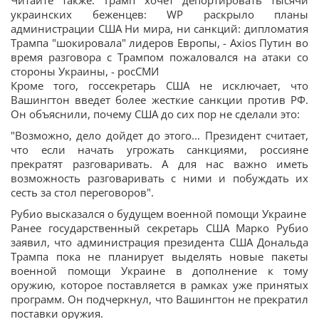
Читайте также: Трамп хочет депортировать тысячи
украинских беженцев: WP раскрыло планы
администрации США Ни мира, ни санкций: дипломатия
Трампа "шокировала" лидеров Европы, - Axios Путин во
время разговора с Трампом пожаловался на атаки со
стороны Украины, - росСМИ
Кроме того, госсекретарь США не исключает, что
Вашингтон введет более жесткие санкции против РФ.
Он объяснили, почему США до сих пор не сделали это:
"Возможно, дело дойдет до этого... Президент считает,
что если начать угрожать санкциями, россияне
прекратят разговаривать. А для нас важно иметь
возможность разговаривать с ними и побуждать их
сесть за стол переговоров".
Рубио высказался о будущем военной помощи Украине
Ранее государственный секретарь США Марко Рубио
заявил, что администрация президента США Дональда
Трампа пока не планирует выделять новые пакеты
военной помощи Украине в дополнение к тому
оружию, которое поставляется в рамках уже принятых
программ. Он подчеркнул, что Вашингтон не прекратил
поставки оружия.