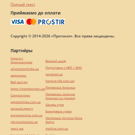
Полный текст
Приймаємо до оплати
Copyright © 2014-2026 «Протокол». Все права защищены.
Партнёры
Серьги с
Винный шкаф
бриллиантами
Подготовка к НМТ / ВНО
alliancetechnika.ua
pereklad.ua
миралинкс
hospice-life.com.ua/
Веб мастер
Перевозка больных
https://motokosmos.ua/
Перевозка лежачих
Синтезаторы
больных за границу
agrotechnika.com.ua
Шкафы купе
perevod.agency
Брендовые сумки
europeservice.com.ua
Натяжные потолки Nova
mk-translations.ua
Stelya
текст юа
maltina.com.ua