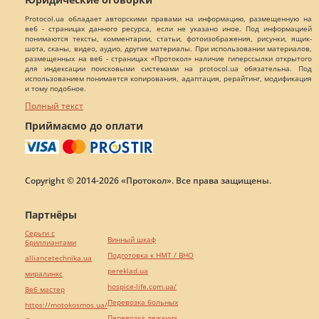
Protocol.ua обладает авторскими правами на информацию, размещенную на
веб - страницах данного ресурса, если не указано иное. Под информацией
понимаются тексты, комментарии, статьи, фотоизображения, рисунки, ящик-
шота, сканы, видео, аудио, другие материалы. При использовании материалов,
размещенных на веб - страницах «Протокол» наличие гиперссылки открытого
для индексации поисковыми системами на protocol.ua обязательна. Под
использованием понимается копирования, адаптация, рерайтинг, модификация
и тому подобное.
Полный текст
Приймаємо до оплати
Copyright © 2014-2026 «Протокол». Все права защищены.
Партнёры
Серьги с
Винный шкаф
бриллиантами
Подготовка к НМТ / ВНО
alliancetechnika.ua
pereklad.ua
миралинкс
hospice-life.com.ua/
Веб мастер
Перевозка больных
https://motokosmos.ua/
Перевозка лежачих