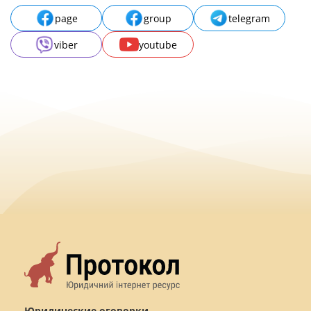
page
group
telegram
viber
youtube
Юридические оговорки