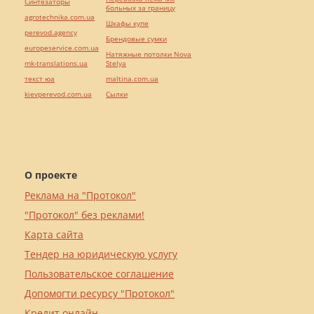
Синтезаторы
больных за границу
agrotechnika.com.ua
Шкафы купе
perevod.agency
Брендовые сумки
europeservice.com.ua
Натяжные потолки Nova
mk-translations.ua
Stelya
текст юа
maltina.com.ua
kievperevod.com.ua
Cылки
О проекте
Реклама на "Протокол"
"Протокол" без реклами!
Карта сайта
Тендер на юридическую услугу
Пользовательское соглашение
Допомогти ресурсу "Протокол"
Кредит онлайн