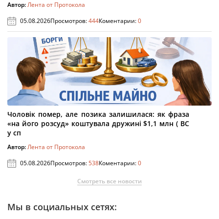
Автор:
Лента от Протокола
05.08.2026
Просмотров:
444
Коментарии:
0
Чоловік помер, але позика залишилася: як фраза
«на його розсуд» коштувала дружині $1,1 млн ( ВС
у сп
Автор:
Лента от Протокола
05.08.2026
Просмотров:
538
Коментарии:
0
Смотреть все новости
Мы в социальных сетях: