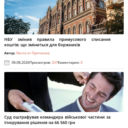
НБУ змінив правила примусового списання
коштів: що зміниться для боржників
Автор:
Лента от Протокола
06.08.2026
Просмотров:
337
Коментарии:
0
Суд оштрафував командира військової частини за
ігнорування рішення на 66 560 грн