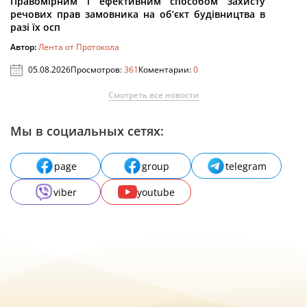
Правомірним і ефективним способом захисту
речових прав замовника на об’єкт будівництва в
разі їх осп
Автор:
Лента от Протокола
05.08.2026
Просмотров:
361
Коментарии:
0
Смотреть все новости
Мы в социальных сетях:
page
group
telegram
viber
youtube