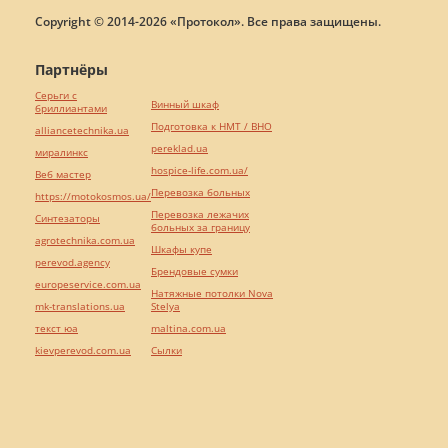
Copyright © 2014-2026 «Протокол». Все права защищены.
Партнёры
Серьги с
Винный шкаф
бриллиантами
Подготовка к НМТ / ВНО
alliancetechnika.ua
pereklad.ua
миралинкс
hospice-life.com.ua/
Веб мастер
Перевозка больных
https://motokosmos.ua/
Перевозка лежачих
Синтезаторы
больных за границу
agrotechnika.com.ua
Шкафы купе
perevod.agency
Брендовые сумки
europeservice.com.ua
Натяжные потолки Nova
mk-translations.ua
Stelya
текст юа
maltina.com.ua
kievperevod.com.ua
Cылки