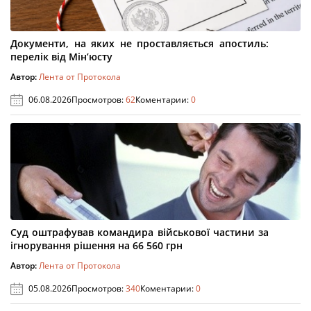
Документи, на яких не проставляється апостиль:
перелік від Мін’юсту
Автор:
Лента от Протокола
06.08.2026
Просмотров:
62
Коментарии:
0
Суд оштрафував командира військової частини за
ігнорування рішення на 66 560 грн
Автор:
Лента от Протокола
05.08.2026
Просмотров:
340
Коментарии:
0