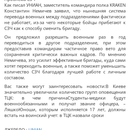
Как писал УНИАН, заместитель командира полка KRAKEN
Константин Немичев заявил, что нынешняя система
перевода военных между подразделениями фактически
не работает, из-за чего некоторые бойцы прибегают к
СЗЧ как к способу сменить бригаду.
Он предложил разрешить военным раз в год
переводиться в другое подразделение, при этом
предоставив командирам частичное право вето для
сохранения критически важных кадров. По мнению
Немичева, это усилит эффективные бригады, куда сами
хотят переходить военные, а также поможет уменьшить
количество СЗЧ благодаря лучшей работе с личным
составом.
Вас также могут заинтересовать новости:В Киеве
значительно увеличили количество групп оповещения
ТЦК: в чем причинаСтуденты-медики будут
военнообязанными и получат звание офицера, –
ЛяшкоЮноши, которым исполняется 17 лет, должны
встать на воинский учет: в ТЦК назвали сроки
ДЖЕРЕЛО :
UNIAN