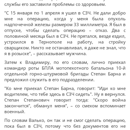
службы его заставили проблемы со здоровьем.
"С 15 января по 1 апреля я ушел в СЗЧ. Не дали добро
мне на операцию, когда у меня была опухоль
надпочечной железы размером 33 миллиметра. Я был в
отпуске, чтобы сделать операцию – отказ. Два с
половиной месяца был в СЗЧ. Не прятался, везде ездил,
устроился в Тернополе на работу, на стройку
сварщиком. Никто не останавливал, я даже не знал, что
я в розыске", – рассказывает мужчина.
Затем к Владимиру, по его словам, лично приехал
командир роты БПЛА мотопехотного батальона 10-й
отдельной горно-штурмовой бригады Степан Барна и
предложил служить в его подразделении.
"Ко мне приехал Степан Барна, говорит: "Иди ко мне
водителем, что тебе здесь в СЗЧ сидеть". Ну я вернулся.
Степан Степанович говорит тогда: "Скоро война
закончится", обманул меня", – со смехом вспоминает
военный.
По словам Валько, он так и не смог сделать операцию,
пока был в СЗЧ, потому что без документов его не