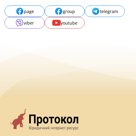
page
group
telegram
viber
youtube