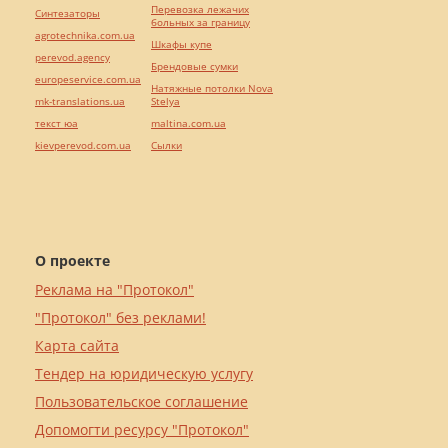
Перевозка лежачих
Синтезаторы
больных за границу
agrotechnika.com.ua
Шкафы купе
perevod.agency
Брендовые сумки
europeservice.com.ua
Натяжные потолки Nova
mk-translations.ua
Stelya
текст юа
maltina.com.ua
kievperevod.com.ua
Cылки
О проекте
Реклама на "Протокол"
"Протокол" без реклами!
Карта сайта
Тендер на юридическую услугу
Пользовательское соглашение
Допомогти ресурсу "Протокол"