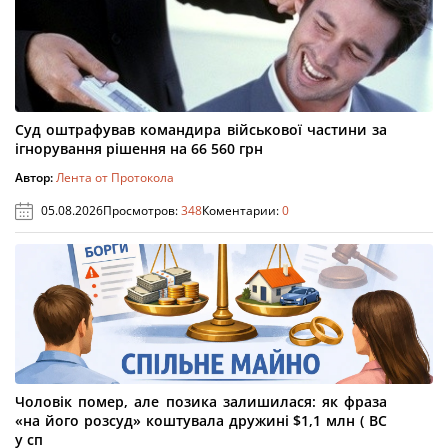
Суд оштрафував командира військової частини за
ігнорування рішення на 66 560 грн
Автор:
Лента от Протокола
05.08.2026
Просмотров:
348
Коментарии:
0
Чоловік помер, але позика залишилася: як фраза
«на його розсуд» коштувала дружині $1,1 млн ( ВС
у сп