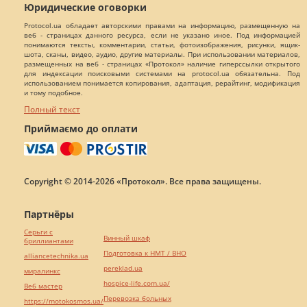
Юридические оговорки
Protocol.ua обладает авторскими правами на информацию, размещенную на
веб - страницах данного ресурса, если не указано иное. Под информацией
понимаются тексты, комментарии, статьи, фотоизображения, рисунки, ящик-
шота, сканы, видео, аудио, другие материалы. При использовании материалов,
размещенных на веб - страницах «Протокол» наличие гиперссылки открытого
для индексации поисковыми системами на protocol.ua обязательна. Под
использованием понимается копирования, адаптация, рерайтинг, модификация
и тому подобное.
Полный текст
Приймаємо до оплати
Copyright © 2014-2026 «Протокол». Все права защищены.
Партнёры
Серьги с
Винный шкаф
бриллиантами
Подготовка к НМТ / ВНО
alliancetechnika.ua
pereklad.ua
миралинкс
hospice-life.com.ua/
Веб мастер
Перевозка больных
https://motokosmos.ua/