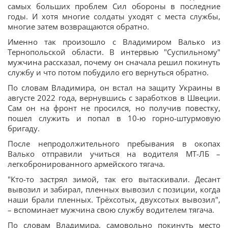
самых больших проблем Сил обороны в последние
годы. И хотя многие солдаты уходят с места службы,
многие затем возвращаются обратно.
Именно так произошло с Владимиром Валько из
Тернопольской области. В интервью "Суспильному"
мужчина рассказал, почему он сначала решил покинуть
службу и что потом побудило его вернуться обратно.
По словам Владимира, он встал на защиту Украины в
августе 2022 года, вернувшись с заработков в Швеции.
Сам он на фронт не просился, но получив повестку,
пошел служить и попал в 10-ю горно-штурмовую
бригаду.
После непродолжительного пребывания в окопах
Валько отправили учиться на водителя МТ-ЛБ –
легкобронированного армейского тягача.
"Кто-то застрял зимой, так его вытаскивали. Десант
вывозил и забирал, пленных вывозил с позиции, когда
наши брали пленных. Трёхсотых, двухсотых вывозил",
– вспоминает мужчина свою службу водителем тягача.
По словам Владимира, самовольно покинуть место