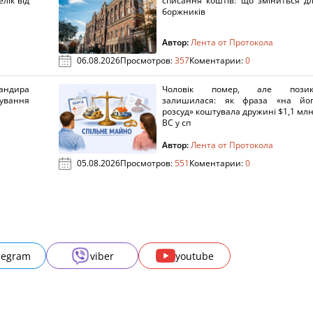
лік від
списання коштів: що зміниться д
боржників
Автор:
Лента от Протокола
06.08.2026
Просмотров:
357
Коментарии:
0
ндира
Чоловік помер, але позик
рування
залишилася: як фраза «на йо
розсуд» коштувала дружині $1,1 млн
ВС у сп
Автор:
Лента от Протокола
05.08.2026
Просмотров:
551
Коментарии:
0
legram
viber
youtube