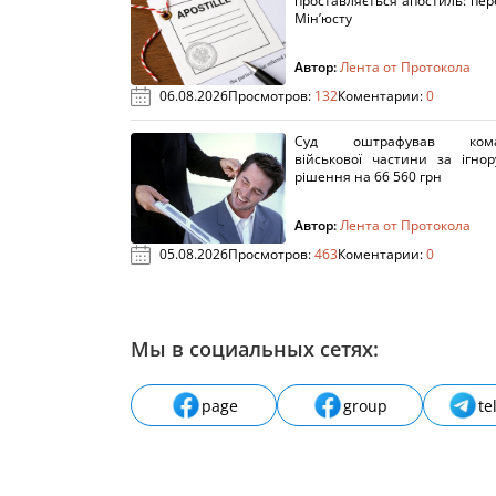
проставляється апостиль: пере
Мін’юсту
Автор:
Лента от Протокола
06.08.2026
Просмотров:
132
Коментарии:
0
Суд оштрафував кома
військової частини за ігно
рішення на 66 560 грн
Автор:
Лента от Протокола
05.08.2026
Просмотров:
463
Коментарии:
0
Мы в социальных сетях:
page
group
te