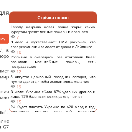
для
Стрічка новин
Европу накрыла новая волна жары: каким
курортам грозят лесные пожары и опасность
7
аму
"Смело и мужественно": СМИ раскрыли, кто
спас украинский самолет от дрона в Лейпциге
", в
10
Бюро
Россияне в очередной раз атаковали Киев:
возникли масштабные пожары, есть
пострадавшие
имет
12
имир
8 августа: церковный праздник сегодня, что
нужно сделать, чтобы исполнилось желание
19
ания
В июле Украина сбила 87% ударных дронов и
лишь 15% баллистических ракет, – отчет
вало
15
РФ будет платить Украине по $20 млрд в год:
ны".
экономист оценил реальный механизм
репараций
аине
16
ы G7
Действительно ли изюм так полезен, как все
думают: ответ диетологов