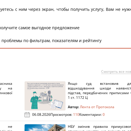
уетесь с ним через экран, чтобы получить услугу, Вам не нуж
получите самое выгодное предложение
 проблемы по фильтрам, показателям и рейтингу
Смотреть все но
ника
Якщо суд встановив дл
нку на
відшкодування шкоди наявніс
нкової
підстав, передбачених приписами 
1 ст. 1172 Ц
Автор:
Лента от Протокола
06.08.2026
Просмотров:
110
Коментарии:
0
х не
НБУ змінив правила примусово