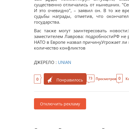
существенно отличались от нынешних. "Се
И это очевидно", – заявил он. В то же в
судьбы награды, отметив, что окончате
государства.
Вас также могут заинтересовать новост
заместителем Лаврова: подробности​​РФ не
НАТО в Европе назвал причинуУгрожает ли 
количество конфликтов
ДЖЕРЕЛО :
UNIAN
0
73
0
Просмотров
К
Понравилось
Отключить рекламу