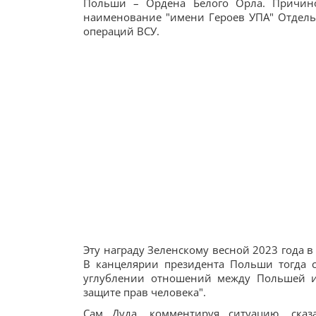
Польши – Ордена Белого Орла. Причино
наименование "имени Героев УПА" Отдель
операций ВСУ.
Эту награду Зеленскому весной 2023 года
В канцелярии президента Польши тогда с
углублении отношений между Польшей и 
защите прав человека".
Сам Дуда, комментируя ситуацию, сказа