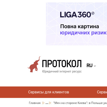
RU
Сервисы для клиентов
Серв
...
Главная
"Мяч на стороне Киева": в Польше ука