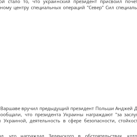
й стало то, что украинский президент присвоил поче
ному центру специальных операций "Север" Сил специал
 в Варшаве вручил предыдущий президент Польши Анджей Д
ообщали, что президента Украины награждают "за заслу
Украиной, деятельность в сфере безопасности, стойкос
л, что награждал Зеленского в обстоятельствах, кот