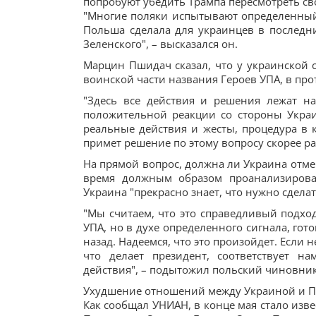
попробуют убедить Трампа пересмотреть сво
"Многие поляки испытывают определенный 
Польша сделала для украинцев в последни
Зеленского", – высказался он.
Марцин Пшидач сказал, что у украинской 
воинской части названия Героев УПА, в пр
"Здесь все действия и решения лежат на
положительной реакции со стороны Украи
реальные действия и жесты, процедура в 
примет решение по этому вопросу скорее ра
На прямой вопрос, должна ли Украина отмен
время должным образом проанализирова
Украина "прекрасно знает, что нужно сдела
"Мы считаем, что это справедливый подход
УПА, но в духе определенного сигнала, гот
назад. Надеемся, что это произойдет. Если
что делает президент, соответствует 
действия", – подытожил польский чиновник
Ухудшение отношений между Украиной и 
Как сообщал УНИАН, в конце мая стало изв