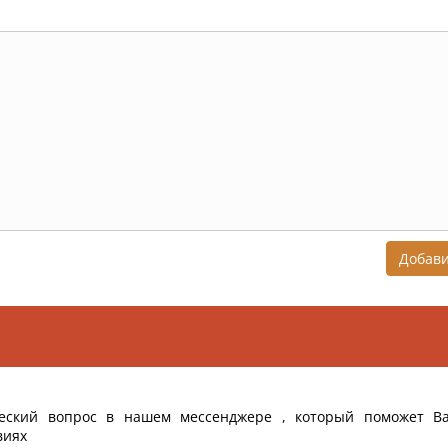
Добав
еский вопрос в нашем мессенджере , который поможет В
виях