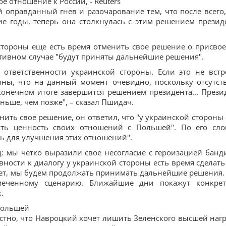
е отношение к России, - Reuters
оправданный гнев и разочарование тем, что после всего,
е годы, теперь она столкнулась с этим решением презид
стороны еще есть время отменить свое решение о присво
отивном случае "будут приняты дальнейшие решения".
 ответственности украинской стороны. Если это не встр
ны, что на данный момент очевидно, поскольку отсутст
конечном итоге завершится решением президента... Прези
ньше, чем позже", – сказал Пшидач.
ить свое решение, он ответил, что "у украинской стороны 
ть ценность своих отношений с Польшей". По его сло
ть для улучшения этих отношений".
: мы четко выразили свое несогласие с героизацией банд
овности к диалогу у украинской стороны есть время сделать
 нет, мы будем продолжать принимать дальнейшие решения. 
намеченному сценарию. Ближайшие дни покажут конкре
.
Польшей
естно, что Навроцкий хочет лишить Зеленского высшей наг