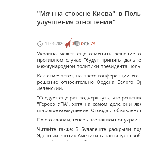
"Мяч на стороне Киева": в Пол
улучшения отношений"
0
73
11.06.2026
0
Украина может еще отменить решение о
противном случае "будут приняты дальн
международной политики президента Поль
Как отмечается, на пресс-конференции ег
решение относительно Ордена Белого О
Зеленский.
"Следует еще раз подчеркнуть, что решен
"Героев УПА", хотя на самом деле они я
широкое возмущение. Отсюда и объявление 
По его словам, теперь все зависит от украи
Читайте также: В Будапеште раскрыли п
Ядерный зонтик Америки гарантирует сво