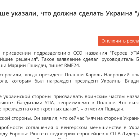
ьше указали, что должна сделать Украина "
Отключить рекл
 присвоении подразделению ССО названия "Героев УПА
ейшие решения". Такое заявление сделал руководитель 
ши Марцин Пшидач, пишет RMF24.
о спросили, когда президент Польши Кароль Навроцкий пр
рла, которым был награжден президент Украины Влад
ие украинской стороны присваивать воинским частям назв
вляются бандитами УПА, неприемлемо в Польше. Это выз
президента о конкретных шагах", – отметил Пшидач.
нской стороны. Он заявил, что сейчас "мяч на стороне Украи
одробности соглашения о венгерском меньшинстве в Укр
боду Европы: Рютте о недоверии европейцев к США Лидер