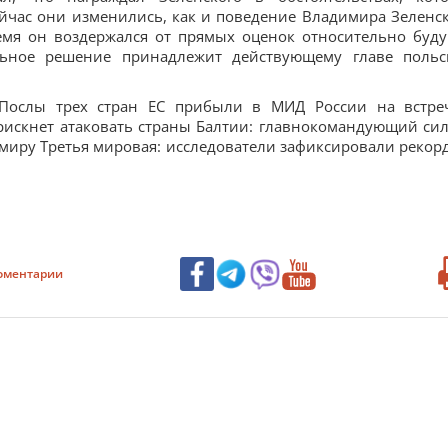
йчас они изменились, как и поведение Владимира Зеленск
ремя он воздержался от прямых оценок относительно буд
льное решение принадлежит действующему главе польс
и:Послы трех стран ЕС прибыли в МИД России на встре
 рискнет атаковать страны Балтии: главнокомандующий си
миру Третья мировая: исследователи зафиксировали рекор
оментарии