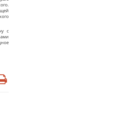
ого.
ущей
кого
чу с
лами
дное