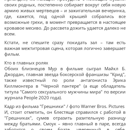
своих родных, постепенно собирает вокруг себя новую
армию живых мертвецов – и зажигательная вечеринка,
где, кажется, под одной крышей собрались все
возможные грехи, в момент превращается в настоящее
кровавое месиво. До рассвета дожить удается далеко не
всем.
Кстати, не спешите сразу покидать зал – там есть
важная межтитровая сцена, которая логично завершает
фильм.
Кто в главных ролях
Обоих близнецов Мур в фильме сыграл Майкл Б.
Джордан, главная звезда боксерской франшизы "Крид",
также известный по роли антагониста Эрика
Киллмонгера в "Черной пантере" (а еще обладатель
титула "Самого сексуального мужчины мира" по версии
журнала People 2020 года).
Кадр из фильма "Грешники" / фото Warner Bros. Pictures
И, стоит отметить, он блестяще справился с работой в
"Грешниках", сумев отразить разительную разницу
между братьями. Смоук – явно главный в паре, всегда
заботится о своем брате, уверенный в себе,