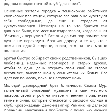
родном городке ночной клуб "для своих".
Основные жители городка – темнокожие работники
хлопковых плантаций, которые все равно не чувствуют
себя свободными, да еще и страдают от
куклусклановцев. Несмотря на то, что братьев там
давно не было, все местные вздрагивают, когда слышат
"близнецы вернулись". Все они до сих пор помнят, что
лучше не переходить братьям дорогу, а те же, кто с
ними на одной стороне, знают, что на них можно
положиться.
Братья быстро собирают своих родственников, бывших
любовниц, надежных партнеров и старых друзей,
чтобы за один день открыть свой клуб на старой
лесопилке, выкупленной у сомнительных белых. Все
идет как по маслу, пока не наступает ночь...
Молодой двоюродный брат близнецов, Сэмми Мур,
талантливый блюзовый музыкант и сын местного
пастора, своей игрой на гитаре и пением, привлекает
темные силы, которые стекаются с заходом солнца в
клуб. Кровожадный демон-вампир Реммик из далекой
Ирландии, мечтающий пробудить с помощью музыки