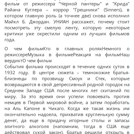
фильм от режиссера "Черной пантеры" и "Крида"
Райана Куглера – хоррор "Грешники" (Sinners), в
котором главную роль (а точнее две) снова исполнил
Майкл Б. Джордан. УНИАН расскажет, почему стоит
посмотреть эту смелую ленту, которую некоторые
критики уже окрестили одним из лучших фильмов
года.
О чем фильмКто в главных роляхНемного о
режиссереМузыка в фильмеРеакция на фильмНаш
вердиктО чем фильм
События фильма происходят в течение одних суток в
1932 году. В центре сюжета – темнокожие братья-
близнецы по прозвищу Смоук и Стек, которые
возвращаются в свой депрессивный родной городок на
Среднем Западе США после многих лет скитаний по
миру. За это время они успели повоевать против
немцев в Первой мировой войне, а затем поработать
на Аль Капоне в Чикаго. Когда же такая жизнь им
окончательно надоела, прихватив кругленькую сумму
денег, да еще в придачу игорные столы и запасы
элитного алкоголя (напомним, тогда в США еще
действовал сухой закон), братья решили открыть в