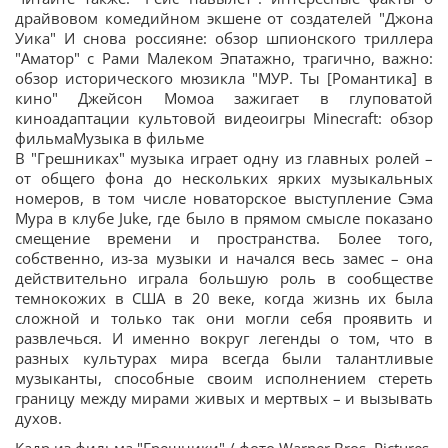
драйвовом комедийном экшене от создателей "Джона
Уика" И снова россияне: обзор шпионского триллера
"Аматор" с Рами Малеком Эпатажно, трагично, важно:
обзор исторического мюзикла "МУР. Ты [Романтика] в
кино" Джейсон Момоа зажигает в глуповатой
киноадаптации культовой видеоигры Minecraft: обзор
фильмаМузыка в фильме
В "Грешниках" музыка играет одну из главных ролей –
от общего фона до нескольких ярких музыкальных
номеров, в том числе новаторское выступление Сэма
Мура в клубе Juke, где было в прямом смысле показано
смещение времени и пространства. Более того,
собственно, из-за музыки и начался весь замес – она
действительно играла большую роль в сообществе
темнокожих в США в 20 веке, когда жизнь их была
сложной и только так они могли себя проявить и
развлечься. И именно вокруг легенды о том, что в
разных культурах мира всегда были талантливые
музыканты, способные своим исполнением стереть
границу между мирами живых и мертвых – и вызывать
духов.