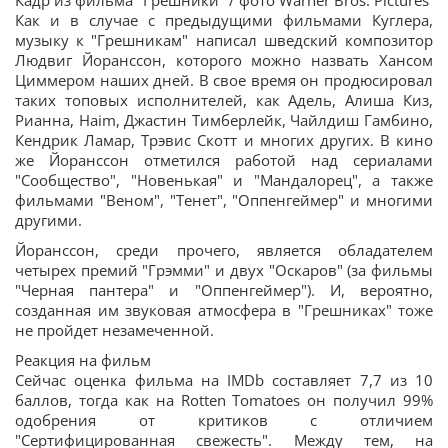
Кадр из фильма "Грешники" / фото Warner Bros. Pictures
Как и в случае с предыдущими фильмами Куглера,
музыку к "Грешникам" написал шведский композитор
Людвиг Йоранссон, которого можно назвать Хансом
Циммером наших дней. В свое время он продюсировал
таких топовых исполнителей, как Адель, Алиша Киз,
Рианна, Haim, Джастин Тимберлейк, Чайлдиш Гамбино,
Кендрик Ламар, Трэвис Скотт и многих других. В кино
же Йоранссон отметился работой над сериалами
"Сообщество", "Новенькая" и "Мандалорец", а также
фильмами "Веном", "Тенет", "Оппенгеймер" и многими
другими.
Йоранссон, среди прочего, является обладателем
четырех премий "Грэмми" и двух "Оскаров" (за фильмы
"Черная пантера" и "Оппенгеймер"). И, вероятно,
созданная им звуковая атмосфера в "Грешниках" тоже
не пройдет незамеченной.
Реакция на фильм
Сейчас оценка фильма на IMDb составляет 7,7 из 10
баллов, тогда как на Rotten Tomatoes он получил 99%
одобрения от критиков с отличием
"Сертифицированная свежесть". Между тем, на