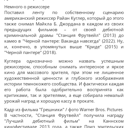
Немного о режиссере
Поставил ленту по собственному сценарию
американский режиссер Райан Куглер, который до этого
также снимал Майкла Б. Джордана в каждом из своих
предыдущих фильмов – от своей дебютной
криминальной драмы "Станция Фрутвейл" (2013) до
камео в "Черной пантере: Ваканда навсегда" (2022). Ну,
и, конечно, в упомянутых выше "Криде" (2015) и
"Черной пантере" (2018).
Куглера однозначно можно назвать успешным
режиссером, способным снимать интересное и яркое
кино для массового зрителя, при этом не лишенное
художественной ценности и глубокого изображения
истории темнокожего сообщества. И фактически каждая
его работа была одобрительно воспринята как
критиками, так и зрителями, а еще собирала немалый
урожай наград и хорошую кассу в прокате.
Кадр из фильма "Грешники" / фото Warner Bros. Pictures
В частности, "Станция Фрутвейл" получила награду
"Лучший дебютный фильм" на Каннском
кинофестивале 2013 года, а также Приз зрительских