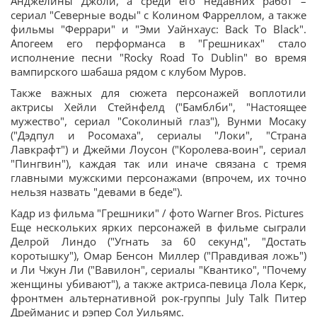
Анджелины Джоли, а среди его недавних работ –
сериал "Северные воды" с Колином Фарреллом, а также
фильмы "Феррари" и "Эми Уайнхаус: Back To Black".
Апогеем его перформанса в "Грешниках" стало
исполнение песни "Rocky Road To Dublin" во время
вампирского шабаша рядом с клубом Муров.
Также важных для сюжета персонажей воплотили
актрисы Хейли Стейнфелд ("Бамблби", "Настоящее
мужество", сериал "Соколиный глаз"), Вунми Мосаку
("Дэдпул и Росомаха", сериалы "Локи", "Страна
Лавкрафт") и Джейми Лоусон ("Королева-воин", сериал
"Пингвин"), каждая так или иначе связана с тремя
главными мужскими персонажами (впрочем, их точно
нельзя назвать "девами в беде").
Кадр из фильма "Грешники" / фото Warner Bros. Pictures
Еще нескольких ярких персонажей в фильме сыграли
Делрой Линдо ("Угнать за 60 секунд", "Достать
коротышку"), Омар Бенсон Миллер ("Правдивая ложь")
и Ли Чжун Ли ("Вавилон", сериалы "Квантико", "Почему
женщины убивают"), а также актриса-певица Лола Керк,
фронтмен альтернативной рок-группы July Talk Питер
Дрейманис и рэпер Сол Уильямс.