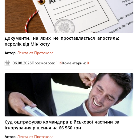
Документи, на яких не проставляється апостиль:
перелік від Мін’юсту
Автор:
Лента от Протокола
06.08.2026
Просмотров:
119
Коментарии:
0
Суд оштрафував командира військової частини за
ігнорування рішення на 66 560 грн
Автор:
Лента от Протокола