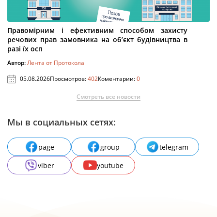
Правомірним і ефективним способом захисту
речових прав замовника на об’єкт будівництва в
разі їх осп
Автор:
Лента от Протокола
05.08.2026
Просмотров:
402
Коментарии:
0
Смотреть все новости
Мы в социальных сетях:
page
group
telegram
viber
youtube