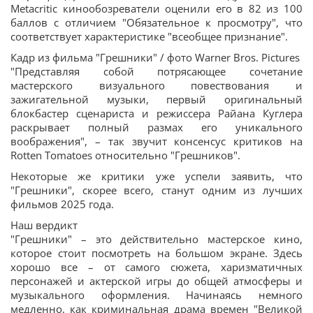
Metacritic кинообозреватели оценили его в 82 из 100
баллов с отличием "Обязательное к просмотру", что
соответствует характеристике "всеобщее признание".
Кадр из фильма "Грешники" / фото Warner Bros. Pictures
"Представляя собой потрясающее сочетание
мастерского визуального повествования и
зажигательной музыки, первый оригинальный
блокбастер сценариста и режиссера Райана Куглера
раскрывает полный размах его уникального
воображения", – так звучит консенсус критиков на
Rotten Tomatoes относительно "Грешников".
Некоторые же критики уже успели заявить, что
"Грешники", скорее всего, станут одним из лучших
фильмов 2025 года.
Наш вердикт
"Грешники" – это действительно мастерское кино,
которое стоит посмотреть на большом экране. Здесь
хорошо все – от самого сюжета, харизматичных
персонажей и актерской игры до общей атмосферы и
музыкального оформления. Начинаясь немного
медленно, как криминальная драма времен "Великой