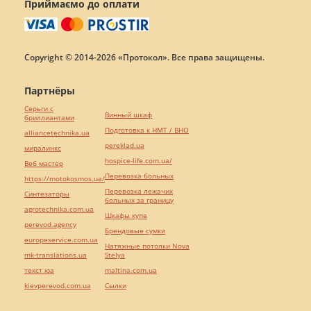
Приймаємо до оплати
Copyright © 2014-2026 «Протокол». Все права защищены.
Партнёры
Серьги с
Винный шкаф
бриллиантами
Подготовка к НМТ / ВНО
alliancetechnika.ua
pereklad.ua
миралинкс
hospice-life.com.ua/
Веб мастер
Перевозка больных
https://motokosmos.ua/
Перевозка лежачих
Синтезаторы
больных за границу
agrotechnika.com.ua
Шкафы купе
perevod.agency
Брендовые сумки
europeservice.com.ua
Натяжные потолки Nova
mk-translations.ua
Stelya
текст юа
maltina.com.ua
kievperevod.com.ua
Cылки