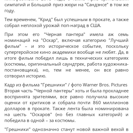
симпатий и Большой приз жюри на "Сандэнсе" в том же
году.
Тем временем, "Крид" был успешным в прокате, а также
собрал неплохой урожай поп-наград в США.
При этом его "Черная пантера" имела аж семь
номинаций на "Оскар", включая категорию "Лучший
фильм" – и это историческое событие, поскольку
супергеройское кино академики вообще не любят. Да, в
итоге фильм победил лишь в технических категориях
(костюмы, оригинальный саундтрек, работа художника-
постановщика), но, тем не менее, он все равно
сотворил историю.
Кадр из фильма "Грешники" / фото Warner Bros. Pictures
Вторая часть "Черной пантеры" хоть и была прохладнее
воспринята зрителями, все равно получила высокие
оценки от критиков и собрала почти 860 миллионов
долларов в прокате. Также лента была номинирована
на шесть "Оскаров" (но без главных категорий) и
победила в одной – за костюмы.
"Грешники" однозначно станут новой важной вехой в