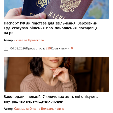
Паспорт РФ як підстава для звільнення: Верховний
Суд скасував рішення про поновлення посадовця
на ро
Автор:
Лента от Протокола
04.08.2026
Просмотров:
339
Коментарии:
0
Законодавчі новації: 7 ключових змін, які очікують
внутрішньо переміщених людей
Автор:
Савицька Оксана Володимирівна