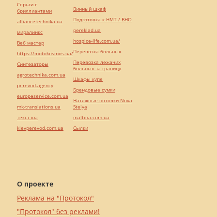
Серьги с
Винный шкаф
бриллиантами
Подготовка к НМТ / ВНО
alliancetechnika.ua
pereklad.ua
миралинкс
hospice-life.com.ua/
Веб мастер
Перевозка больных
https://motokosmos.ua/
Перевозка лежачих
Синтезаторы
больных за границу
agrotechnika.com.ua
Шкафы купе
perevod.agency
Брендовые сумки
europeservice.com.ua
Натяжные потолки Nova
mk-translations.ua
Stelya
текст юа
maltina.com.ua
kievperevod.com.ua
Cылки
О проекте
Реклама на "Протокол"
"Протокол" без реклами!