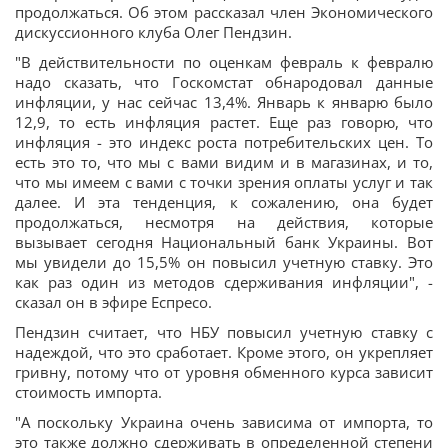
продолжаться. Об этом рассказал член Экономического
дискуссионного клуба Олег Пендзин.
"В действительности по оценкам февраль к февралю
надо сказать, что Госкомстат обнародовал данные
инфляции, у нас сейчас 13,4%. Январь к январю было
12,9, то есть инфляция растет. Еще раз говорю, что
инфляция - это индекс роста потребительских цен. То
есть это то, что мы с вами видим и в магазинах, и то,
что мы имеем с вами с точки зрения оплаты услуг и так
далее. И эта тенденция, к сожалению, она будет
продолжаться, несмотря на действия, которые
вызывает сегодня Национальный банк Украины. Вот
мы увидели до 15,5% он повысил учетную ставку. Это
как раз один из методов сдерживания инфляции", -
сказал он в эфире Еспресо.
Пендзин считает, что НБУ повысил учетную ставку с
надеждой, что это сработает. Кроме этого, он укрепляет
гривну, потому что от уровня обменного курса зависит
стоимость импорта.
"А поскольку Украина очень зависима от импорта, то
это также должно сдерживать в определенной степени