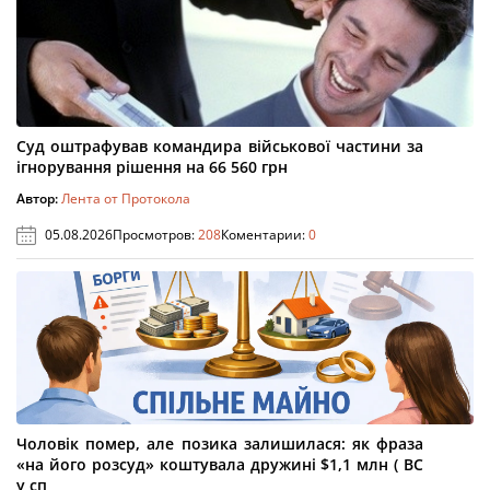
Суд оштрафував командира військової частини за
ігнорування рішення на 66 560 грн
Автор:
Лента от Протокола
05.08.2026
Просмотров:
208
Коментарии:
0
Чоловік помер, але позика залишилася: як фраза
«на його розсуд» коштувала дружині $1,1 млн ( ВС
у сп