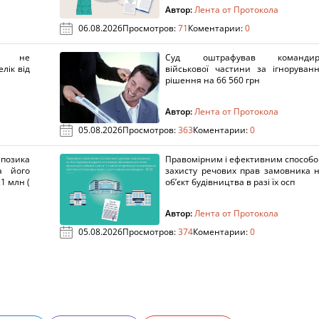
Автор:
Лента от Протокола
06.08.2026
Просмотров:
71
Коментарии:
0
х не
Суд оштрафував командир
лік від
військової частини за ігноруван
рішення на 66 560 грн
Автор:
Лента от Протокола
05.08.2026
Просмотров:
363
Коментарии:
0
озика
Правомірним і ефективним способ
а його
захисту речових прав замовника 
1 млн (
об’єкт будівництва в разі їх осп
Автор:
Лента от Протокола
05.08.2026
Просмотров:
374
Коментарии:
0