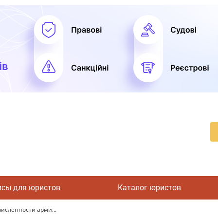
исы для юристов
Каталог юристов
численности арми...