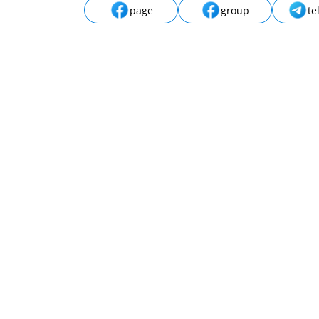
page
group
te