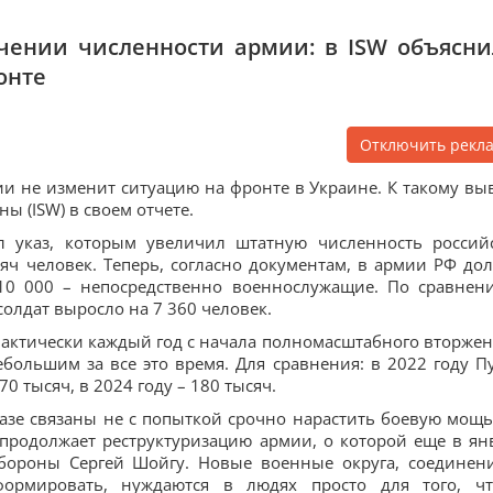
чении численности армии: в ISW объясни
онте
Отключить рекл
и не изменит ситуацию на фронте в Украине. К такому вы
 (ISW) в своем отчете.
л указ, которым увеличил штатную численность россий
яч человек. Теперь, согласно документам, в армии РФ до
510 000 – непосредственно военнослужащие. По сравнен
олдат выросло на 7 360 человек.
фактически каждый год с начала полномасштабного вторжен
большим за все это время. Для сравнения: в 2022 году П
0 тысяч, в 2024 году – 180 тысяч.
зе связаны не с попыткой срочно нарастить боевую мощь,
продолжает реструктуризацию армии, о которой еще в ян
бороны Сергей Шойгу. Новые военные округа, соединен
формировать, нуждаются в людях просто для того, ч