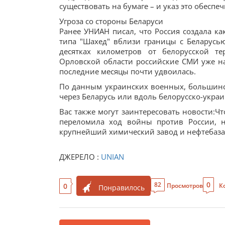
существовать на бумаге – и указ это обеспеч
Угроза со стороны Беларуси
Ранее УНИАН писал, что Россия создала к
типа "Шахед" вблизи границы с Беларусь
десятках километров от белорусской т
Орловской области российские СМИ уже н
последние месяцы почти удвоилась.
По данным украинских военных, большинс
через Беларусь или вдоль белорусско-укра
Вас также могут заинтересовать новости:Ч
переломила ход войны против России, н
крупнейший химический завод и нефтебаза 
ДЖЕРЕЛО :
UNIAN
0
82
0
Просмотров
К
Понравилось