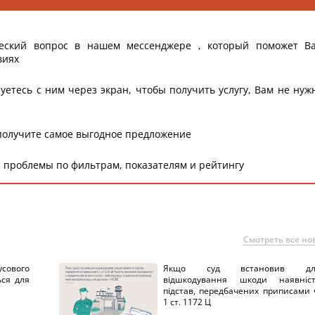
еский вопрос в нашем мессенджере , который поможет В
виях
уетесь с ним через экран, чтобы получить услугу, Вам не нуж
получите самое выгодное предложение
 проблемы по фильтрам, показателям и рейтингу
Смотреть все но
сового
Якщо суд встановив дл
ься для
відшкодування шкоди наявніс
підстав, передбачених приписами 
1 ст. 1172 Ц