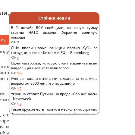
ли,
Стрічка новин
В Генштабе ВСУ сообщили, на какую сумму
страны НАТО выделят Украине военную
помощь
аму
7
США ввели новые санкции против Кубы за
воду
сотрудничество с Китаем и РФ, – Bloomberg
9
Одна настройка, которую стоит изменить всем
ских
владельцам новых телевизоров
лжно
10
ию с
Ученые нашли отпечатки пальцев на керамике
возрастом 8000 лет: что их удивило
12
ия –
Украина ставит Путина на предвыборные часы,
- Newsweek
утин
12
Такое оружие есть только в нескольких странах:
 а с
Зеленский о создании украинской баллистики
13
варе
Часть ракеты SpaceX разбилась о Луну: ученые
ия и
рассказали, что увидели в телескоп
тобы
16