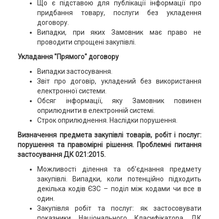
Що є підставою для публікації інформації про
придбання товару, послуги без укладення
договору.
Випадки, при яких Замовник має право не
проводити спрощені закупівлі.
Укладання "Прямого" договору
Випадки застосування.
Звіт про договір, укладений без використання
електронної системи.
Обсяг інформації, яку Замовник повинен
оприлюднити в електронній системі.
Строк оприлюднення. Наслідки порушення.
Визначення предмета закупівлі товарів, робіт і послуг:
порушення та правомірні рішення. Проблемні питання
застосування ДК 021:2015.
Можливості ділення та об’єднання предмету
закупівлі. Випадки, коли потенційно підходить
декілька кодів ЄЗС – поділ між кодами чи все в
один.
Закупівля робіт та послуг: як застосовувати
показники Національного Класифікатора ДК