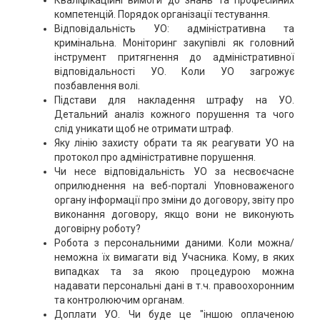
Кваліфікаційні вимоги до знань та професійних
компетенцій. Порядок організації тестування.
Відповідальність УО: адміністративна та
кримінальна. Моніторинг закупівлі як головний
інструмент притягнення до адміністративної
відповідальності УО. Коли УО загрожує
позбавлення волі.
Підстави для накладення штрафу на УО.
Детальний аналіз кожного порушення та чого
слід уникати щоб не отримати штраф.
Яку лінію захисту обрати та як реагувати УО на
протокол про адміністративне порушення.
Чи несе відповідальність УО за несвоєчасне
оприлюднення на веб-порталі Уповноваженого
органу інформації про зміни до договору, звіту про
виконання договору, якщо вони не виконують
договірну роботу?
Робота з персональними даними. Коли можна/
неможна їх вимагати від Учасника. Кому, в яких
випадках та за якою процедурою можна
надавати персональні дані в т.ч. правоохоронним
та контролюючим органам.
Доплати УО. Чи буде це "іншою оплаченою