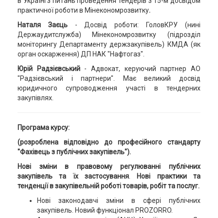
в Україні з питань проведення тендерів з 15-м досвідом
практичної роботи в Мінекономрозвитку
.
Наталя Заєць
- Досвід роботи: ГоловКРУ (нині
Держаудитслужба) Мінекономрозвитку (підрозділ
моніторингу Департаменту держзакупівель) КМДА (як
орган оскарження) ДП НАК "Нафтогаз".
Юрій Радзієвський
- Адвокат, керуючий партнер АО
"Радзієвський і партнери". Має великий досвід
юридичного супроводження участі в тендерних
закупівлях.
Програма курсу:
(розроблена відповідно до професійного стандарту
"Фахівець з публічних закупівель").
Н
ові зміни в правовому регулюванні публічних
закупівель та їх застосування
.
Нові практики та
тенденції в закупівельній роботі товарів, робіт та послуг.
Нові законодавчі зміни в сфері публічних
закупівель. Новий функціонал PROZORRO.