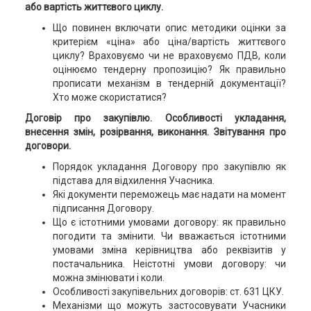
або вартість життєвого циклу.
Що повинен включати опис методики оцінки за
критерієм «ціна» або ціна/вартість життєвого
циклу? Враховуємо чи не враховуємо ПДВ, коли
оцінюємо тендерну пропозицію? Як правильно
прописати механізм в тендерній документації?
Хто може скористатися?
Договір про закупівлю. Особливості укладання,
внесення змін, розірвання, виконання. Звітування про
договори.
Порядок укладання Договору про закупівлю як
підстава для відхилення Учасника.
Які документи переможець має надати на момент
підписання Договору.
Що є істотними умовами договору: як правильно
погодити та змінити. Чи вважається істотними
умовами зміна керівництва або реквізитів у
постачальника. Неістотні умови договору: чи
можна змінювати і коли.
Особливості закупівельних договорів: ст. 631 ЦКУ.
Механізми що можуть застосовувати Учасники