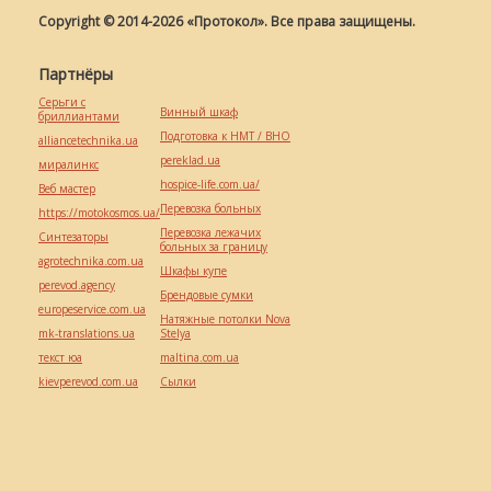
Copyright © 2014-2026 «Протокол». Все права защищены.
Партнёры
Серьги с
Винный шкаф
бриллиантами
Подготовка к НМТ / ВНО
alliancetechnika.ua
pereklad.ua
миралинкс
hospice-life.com.ua/
Веб мастер
Перевозка больных
https://motokosmos.ua/
Перевозка лежачих
Синтезаторы
больных за границу
agrotechnika.com.ua
Шкафы купе
perevod.agency
Брендовые сумки
europeservice.com.ua
Натяжные потолки Nova
mk-translations.ua
Stelya
текст юа
maltina.com.ua
kievperevod.com.ua
Cылки