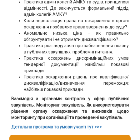
Практика адмін колегій АМКУ та судів: принципові
відмінності. Де закінчується формальний підхід
адмін колегій АМКУ?
Коли нереалізація права на оскарження в органі
оскарження позбавляє права звернення до суду?
Аномально низька ціна – як правильно
обґрунтувати і не отримати дискваліфікацію?
Практика розгляду заяв про забезпечення позову
в публічних закупівлях: проблемні питання.
Практика оскаржень дискримінаційних умов
тендерної документації: найбільш показові
приклади.
Практика оскарження рішень про кваліфікацію/
дискваліфікацію/визначення переможця:
найбільш показові приклади.
Взаємодія з органами контролю у сфері публічних
закупівель. Моніторинг закупівель. Як використовувати
рішення органу оскарження та висновків щодо
моніторингу при організації та проведенні закупівель.
Детальна програма та умови участі тут >>>