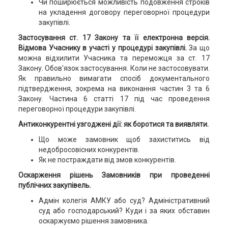
Чи поширюється можливість подовження строків
на укладення договору переговорної процедури
закупівлі.
Застосування ст. 17 Закону та її електронна версія.
Відмова Учаснику в участі у процедурі закупівлі.
За що
можна відхилити Учасника та переможця за ст. 17
Закону. Обов'язок застосування. Коли не застосовувати.
Як правильно вимагати спосіб документального
підтвердження, зокрема на виконання частин 3 та 6
Закону. Частина 6 статті 17 під час проведення
переговорної процедури закупівлі.
Антиконкурентні узгоджені дії: як боротися та виявляти.
Що може замовник щоб захиститись від
недобросовісних конкурентів.
Як не постраждати від змов конкурентів.
Оскарження рішень Замовників при проведенні
публічних закупівель.
Адмін колегія АМКУ або суд? Адміністративний
суд або господарський? Куди і за яких обставин
оскаржуємо рішення замовника.