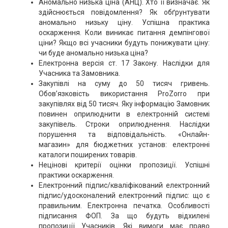
Аномально низька ціна (АНЦ). Хто її визначає. Як
здійснюється повідомлення? Як обґрунтувати
аномально низьку ціну. Успішна практика
оскарження. Коли виникає питання демпінгової
ціни? Якщо всі учасники будуть понижувати ціну:
чи буде аномально низька ціна?
Електронна версія ст. 17 Закону. Наслідки для
Учасника та Замовника.
Закупівлі на суму до 50 тисяч гривень.
Обов’язковість використання ProZorro при
закупівлях від 50 тисяч. Яку інформацію Замовник
повинен оприлюднити в електронній системі
закупівель. Строки оприлюднення. Наслідки
порушення та відповідальність. «Онлайн-
магазин» для бюджетних установ: електронні
каталоги поширених товарів.
Нецінові критерії оцінки пропозиції. Успішні
практики оскарження.
Електронний підпис/кваліфікований електронний
підпис/удосконалений електронний підпис: що є
правильним. Електронна печатка. Особливості
підписання ФОП. За що будуть відхилені
пропозиції Учасників. Які вимоги має право