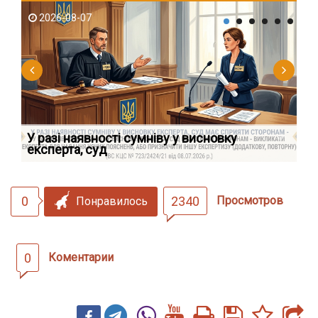
2026-08-07
2
У разі наявності сумніву у висновку
Як
експерта, суд
вк
0
2340
Просмотров
Понравилось
0
Коментарии