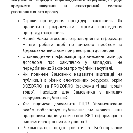
закупівель. Порядок оприлюднення інформації щодо
предмета закупівлі в електронній системі
уповноваженого органу.
Строки проведення процедур закупівель. Як
правильно розрахувати строки проведення
процедур закупівель.
Новий Наказ стосовно оприлюднення інформації
– що робити щоб не виникло проблем із
Держказначейством при реєстрації договорів.
Оприлюднення інформації про внесення змін до
договорів про закупівлю у випадках, не
передбачених Законом про публічні закупівлі.
Чи повинен Замовник надавати відповіді на
публікації в різних електронних ресурсах, окрім
DOZORRO та PROZORRO (зокрема «Наші гроші»
тощо). Наслідки для Замовника у випадку
ігнорування публікацій.
Хто підписує документи ЕЦП? Уповноважена
особа забезпечує публікацію: чи можуть інші
працівники підписувати своїм КЕП інформацію у
системі електронних закупівель?
Рекомендації щодо роботи з Веб-порталом