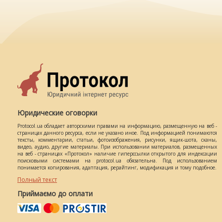
Юридические оговорки
Protocol.ua обладает авторскими правами на информацию, размещенную на веб -
страницах данного ресурса, если не указано иное. Под информацией понимаются
тексты, комментарии, статьи, фотоизображения, рисунки, ящик-шота, сканы,
видео, аудио, другие материалы. При использовании материалов, размещенных
на веб - страницах «Протокол» наличие гиперссылки открытого для индексации
поисковыми системами на protocol.ua обязательна. Под использованием
понимается копирования, адаптация, рерайтинг, модификация и тому подобное.
Полный текст
Приймаємо до оплати