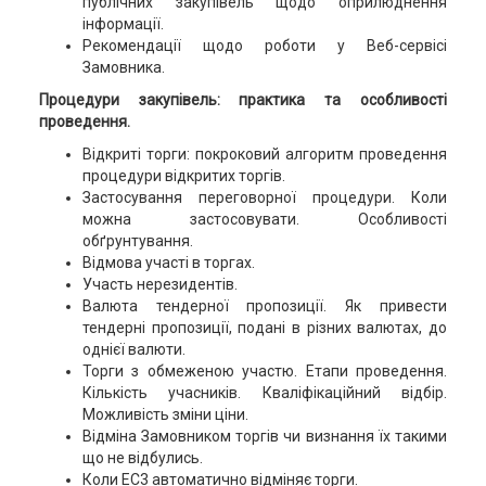
публічних закупівель щодо оприлюднення
інформації.
Рекомендації щодо роботи у Веб-сервісі
Замовника.
Процедури закупівель: практика та особливості
проведення.
Відкриті торги: покроковий алгоритм проведення
процедури відкритих торгів.
Застосування переговорної процедури. Коли
можна застосовувати. Особливості
обґрунтування.
Відмова участі в торгах.
Участь нерезидентів.
Валюта тендерної пропозиції. Як привести
тендерні пропозиції, подані в різних валютах, до
однієї валюти.
Торги з обмеженою участю. Етапи проведення.
Кількість учасників. Кваліфікаційний відбір.
Можливість зміни ціни.
Відміна Замовником торгів чи визнання їх такими
що не відбулись.
Коли ЕС3 автоматично відміняє торги.