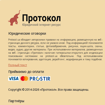
Юридические оговорки
Protocol.ua обладает авторскими правами на информацию, размещенную на веб -
страницах данного ресурса, если не указано иное. Под информацией понимаются
тексты, комментарии, статьи, фотоизображения, рисунки, ящик-шота, сканы,
видео, аудио, другие материалы. При использовании материалов, размещенных
на веб - страницах «Протокол» наличие гиперссылки открытого для индексации
поисковыми системами на protocol.ua обязательна. Под использованием
понимается копирования, адаптация, рерайтинг, модификация и тому подобное.
Полный текст
Приймаємо до оплати
Copyright © 2014-2026 «Протокол». Все права защищены.
Партнёры