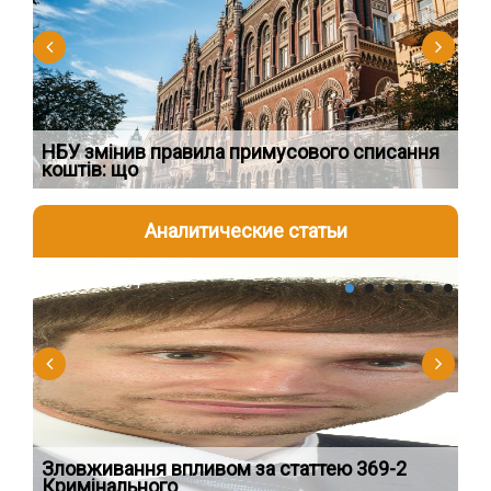
НБУ змінив правила примусового списання
Як
коштів: що
шк
Аналитические статьи
2026-08-04
2
Зловживання впливом за статтею 369-2
Пе
Кримінального
пі