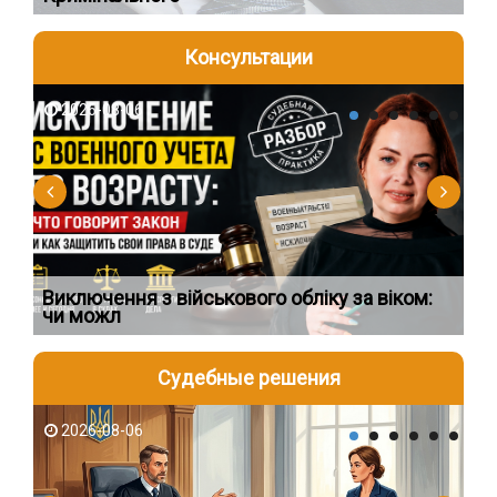
Консультации
2026-08-06
2
Виключення з військового обліку за віком:
Сп
чи можл
ос
Судебные решения
2026-08-06
2