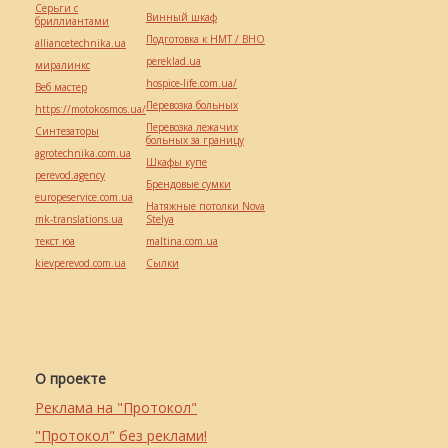
Серьги с
Винный шкаф
бриллиантами
Подготовка к НМТ / ВНО
alliancetechnika.ua
pereklad.ua
миралинкс
hospice-life.com.ua/
Веб мастер
Перевозка больных
https://motokosmos.ua/
Перевозка лежачих
Синтезаторы
больных за границу
agrotechnika.com.ua
Шкафы купе
perevod.agency
Брендовые сумки
europeservice.com.ua
Натяжные потолки Nova
mk-translations.ua
Stelya
текст юа
maltina.com.ua
kievperevod.com.ua
Cылки
О проекте
Реклама на "Протокол"
"Протокол" без реклами!