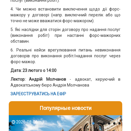
послуг (виконання робіт).
4. Чи можно встановити виключення щодо дії форс-
мажору у договорі (напр. виключний перелік або що
точно не може вважатися форс-мажором).
5. Які наслідки для сторін договору про надання послуг
(виконання робіт) при настанні форс-мажорних
обставин.
6. Реальні кейси врегулювання питань невиконання
договорів про виконання робіт/надання послуг через
форс-мажор.
Дата: 23 лютого о 14:00
Лектор: Андрій Молчанов
- адвокат, керуючий в
Адвокатському бюро Андрія Молчанова
ЗАРЕЄСТРУВАТИСЬ НА ЕФІР
Популярные новости
2026-08-06
2