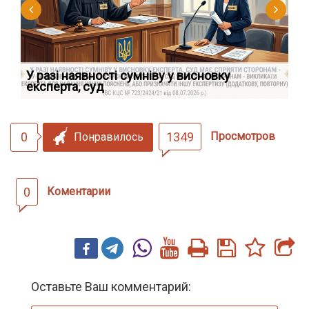
У разі наявності сумніву у висновку
Як
експерта, суд
вк
0
1349
Просмотров
Понравилось
0
Коментарии
Оставьте Ваш комментарий: