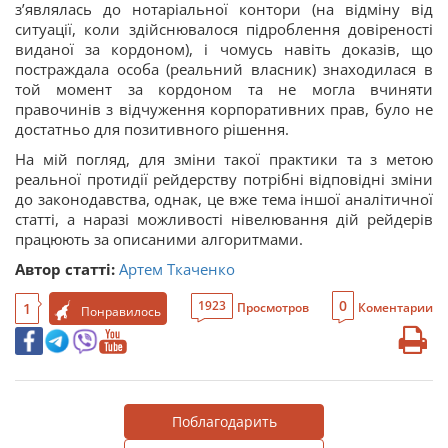
з’являлась до нотаріальної контори (на відміну від
ситуації, коли здійснювалося підроблення довіреності
виданої за кордоном), і чомусь навіть доказів, що
постраждала особа (реальний власник) знаходилася в
той момент за кордоном та не могла вчиняти
правочинів з відчуження корпоративних прав, було не
достатньо для позитивного рішення.
На мій погляд, для зміни такої практики та з метою
реальної протидії рейдерству потрібні відповідні зміни
до законодавства, однак, це вже тема іншої аналітичної
статті, а наразі можливості нівелювання дій рейдерів
працюють за описаними алгоритмами.
Автор статті:
Артем Ткаченко
0
1923
1
Просмотров
Коментарии
Понравилось
Поблагодарить