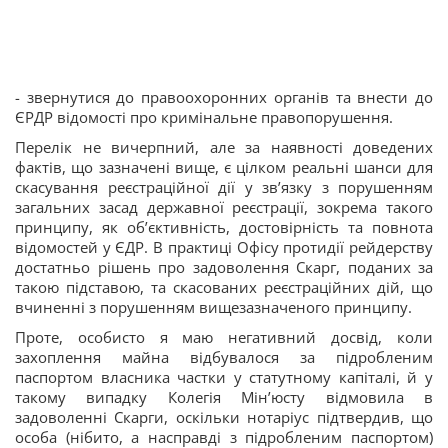
- звернутися до правоохоронних органів та внести до
ЄРДР відомості про кримінальне правопорушення.
Перелік не вичерпний, але за наявності доведених
фактів, що зазначені вище, є цілком реальні шанси для
скасування реєстраційної дії у зв’язку з порушенням
загальних засад державної реєстрації, зокрема такого
принципу, як об’єктивність, достовірність та повнота
відомостей у ЄДР. В практиці Офісу протидії рейдерству
достатньо рішень про задоволення Скарг, поданих за
такою підставою, та скасованих реєстраційних дій, що
вчиненні з порушенням вищезазначеного принципу.
Проте, особисто я маю негативний досвід, коли
захоплення майна відбувалося за підробленим
паспортом власника частки у статутному капіталі, й у
такому випадку Колегія Мін’юсту відмовила в
задоволенні Скарги, оскільки нотаріус підтвердив, що
особа (нібито, а насправді з підробленим паспортом)