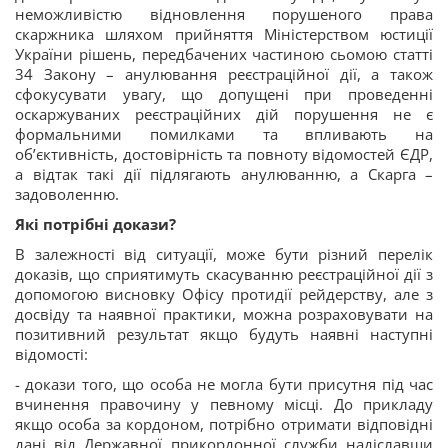
неможливістю відновлення порушеного права
скаржника шляхом прийняття Міністерством юстиції
України рішень, передбачених частиною сьомою статті
34 Закону – анулювання реєстраційної дії, а також
сфокусувати увагу, що допущені при проведенні
оскаржуваних реєстраційних дій порушення не є
формальними помилками та впливають на
об’єктивність, достовірність та повноту відомостей ЄДР,
а відтак такі дії підлягають анулюванню, а Скарга –
задоволенню.
Які потрібні докази?
В залежності від ситуації, може бути різний перелік
доказів, що сприятимуть скасуванню реєстраційної дії з
допомогою висновку Офісу протидії рейдерству, але з
досвіду та наявної практики, можна розраховувати на
позитивний результат якщо будуть наявні наступні
відомості:
- докази того, що особа не могла бути присутня під час
вчинення правочину у певному місці. До прикладу
якщо особа за кордоном, потрібно отримати відповідні
дані від Державної прикордонної служби надіславши