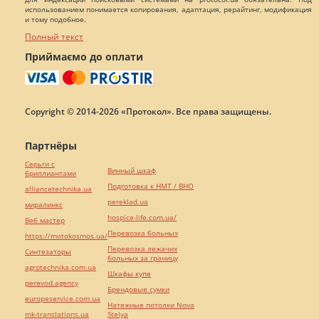
использованием понимается копирования, адаптация, рерайтинг, модификация
и тому подобное.
Полный текст
Приймаємо до оплати
Copyright © 2014-2026 «Протокол». Все права защищены.
Партнёры
Серьги с
Винный шкаф
бриллиантами
Подготовка к НМТ / ВНО
alliancetechnika.ua
pereklad.ua
миралинкс
hospice-life.com.ua/
Веб мастер
Перевозка больных
https://motokosmos.ua/
Перевозка лежачих
Синтезаторы
больных за границу
agrotechnika.com.ua
Шкафы купе
perevod.agency
Брендовые сумки
europeservice.com.ua
Натяжные потолки Nova
mk-translations.ua
Stelya