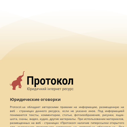
Юридические оговорки
Protocol.ua обладает авторскими правами на информацию, размещенную на
веб - страницах данного ресурса, если не указано иное. Под информацией
понимаются тексты, комментарии, статьи, фотоизображения, рисунки, ящик-
шота, сканы, видео, аудио, другие материалы. При использовании материалов,
размещенных на веб - страницах «Протокол» наличие гиперссылки открытого
для индексации поисковыми системами на protocol.ua обязательна. Под