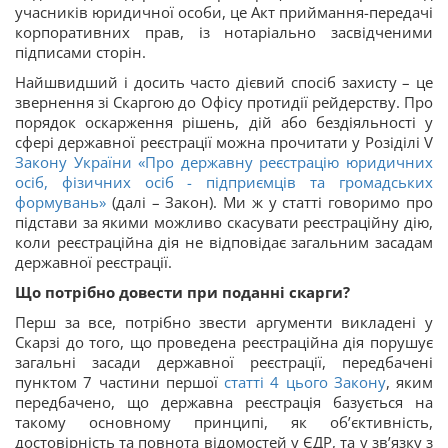
учасників юридичної особи, це Акт приймання-передачі
корпоративних прав, із нотаріально засвідченими
підписами сторін.
Найшвидший і досить часто дієвий спосіб захисту – це
звернення зі Скаргою до Офісу протидії рейдерству. Про
порядок оскарження рішень, дій або бездіяльності у
сфері державної реєстрації можна прочитати у Розіділі V
Закону України «Про державну реєстрацію юридичних
осіб, фізичних осіб - підприємців та громадських
формувань»
(далі – Закон). Ми ж у статті говоримо про
підстави за якими можливо скасувати реєстраційну дію,
коли реєстраційна дія не відповідає загальним засадам
державної реєстрації.
Що потрібно довести при поданні скарги?
Перш за все, потрібно звести аргументи викладені у
Скарзі до того, що проведена реєстраційна дія порушує
загальні засади державної реєстрації, передбачені
пунктом 7 частини першої
статті 4 цього Закону
, яким
передбачено, що державна реєстрація базується на
такому основному принципі, як об’єктивність,
достовірність та повнота відомостей у ЄДР, та у зв’язку з