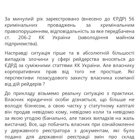
За минулий рік зареєстровано (внесено до ЄРДР) 56
кримінальних проваджень за кримінальним
правопорушенням, відповідальність за яке передбачена
ст. 206-2 КК України (заволодіння майном
підприємства).
Насправді ситуація гірше та в абсолютній більшості
випадків злочини у сфері рейдерства вносяться до
ЄДРД за суміжними статтями КК України. Але власнику
корпоративних прав від того не простіше. Які
перспективи позасудового захисту власника компанії
від дій рейдерів ?
До прикладу візьмемо реальну ситуацію з практики.
Власник юридичної особи дізнається, що більше не
володіє бізнесом, а свою частку у статутному капіталі
він продав невідомо кому, невідомо коли та невідомо
за якою угодою (банально, але таких випадків на жаль
вистачає). Все, що побачить власник при ознайомленні
у державного реєстратора з документам, які було
подано для державної реєстрації змін про склад