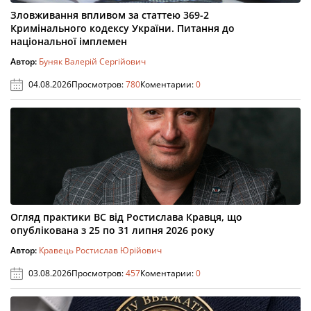
Зловживання впливом за статтею 369-2
Кримінального кодексу України. Питання до
національної імплемен
Автор:
Буняк Валерій Сергійович
04.08.2026
Просмотров:
780
Коментарии:
0
Огляд практики ВС від Ростислава Кравця, що
опублікована з 25 по 31 липня 2026 року
Автор:
Кравець Ростислав Юрійович
03.08.2026
Просмотров:
457
Коментарии:
0