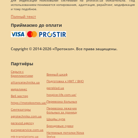
для индексации поисковыми системами на protocol.ua обязательна. Под
использованием понимается копирования, адаптация, рерайтинг, модификация
и тому подобное.
Полный текст
Приймаємо до оплати
Copyright © 2014-2026 «Протокол». Все права защищены.
Партнёры
Серьги с
Винный шкаф
бриллиантами
Подготовка к НМТ / ВНО
alliancetechnika.ua
pereklad.ua
миралинкс
hospice-life.com.ua/
Веб мастер
Перевозка больных
https://motokosmos.ua/
Перевозка лежачих
Синтезаторы
больных за границу
agrotechnika.com.ua
Шкафы купе
perevod.agency
Брендовые сумки
europeservice.com.ua
Натяжные потолки Nova
mk-translations.ua
Stelya