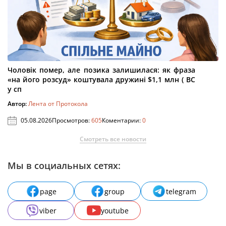
Чоловік помер, але позика залишилася: як фраза
«на його розсуд» коштувала дружині $1,1 млн ( ВС
у сп
Автор:
Лента от Протокола
05.08.2026
Просмотров:
605
Коментарии:
0
Смотреть все новости
Мы в социальных сетях:
page
group
telegram
viber
youtube