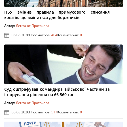
НБУ змінив правила примусового списання
коштів: що зміниться для боржників
Автор:
Лента от Протокола
06.08.2026
Просмотров:
404
Коментарии:
0
Суд оштрафував командира військової частини за
ігнорування рішення на 66 560 грн
Автор:
Лента от Протокола
05.08.2026
Просмотров:
517
Коментарии:
0