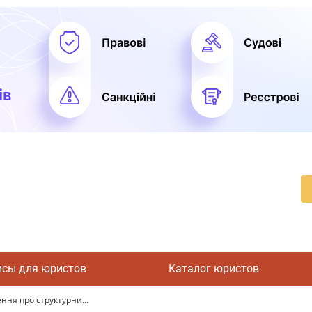
исы для юристов
Каталог юристов
ня про структурни...