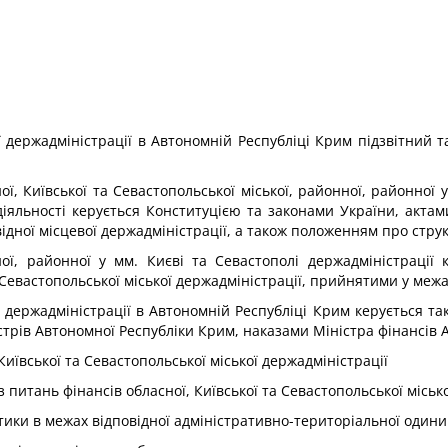
 держадміністрації в Автономній Республіці Крим підзвітний та
ї, Київської та Севастопольської міської, районної, районної у
 діяльності керується Конституцією та законами України, актам
дної місцевої держадміністрації, а також положенням про струк
ої, районної у мм. Києві та Севастополі держадміністрації 
а Севастопольської міської держадміністрації, прийнятими у межа
ї держадміністрації в Автономній Республіці Крим керується 
трів Автономної Республіки Крим, наказами Міністра фінансів 
Київської та Севастопольської міської держадміністрації
питань фінансів обласної, Київської та Севастопольської місько
ики в межах відповідної адміністративно-територіальної одини