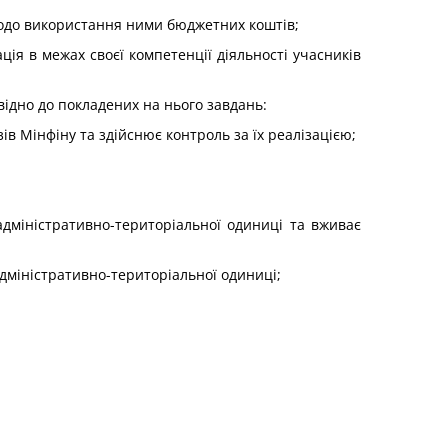
одо використання ними бюджетних коштів;
ція в межах своєї компетенції діяльності учасників
овідно до покладених на нього завдань:
зів Мінфіну та здійснює контроль за їх реалізацією;
 адміністративно-територіальної одиниці та вживає
адміністративно-територіальної одиниці;