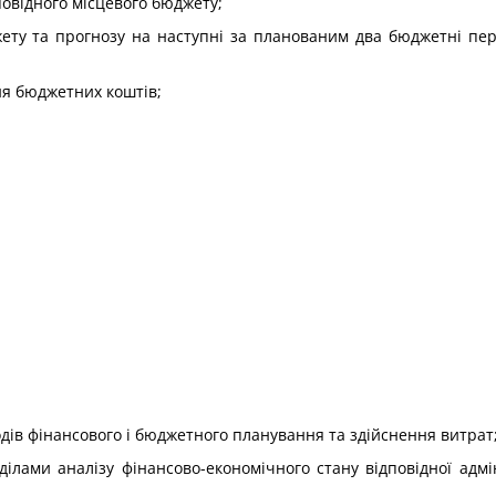
овідного місцевого бюджету;
жету та прогнозу на наступні за планованим два бюджетні пері
ня бюджетних коштів;
ів фінансового і бюджетного планування та здійснення витрат
лами аналізу фінансово-економічного стану відповідної адмін