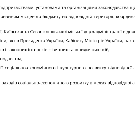
підприємствами, установами та організаціями законодавства щ
конанням місцевого бюджету на відповідній території, координа
ї, Київської та Севастопольської міської держадміністрації відп
їни, актів Президента України, Кабінету Міністрів України, нака
ав і законних інтересів фізичних та юридичних осіб;
онодавства;
ї соціально-економічного і культурного розвитку відповідної
 заходів соціально-економічного розвитку в межах відповідної 