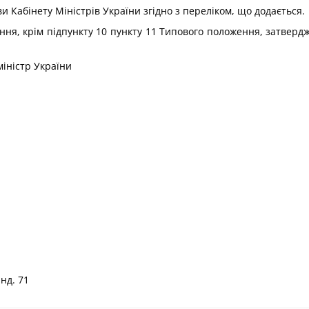
и Кабінету Міністрів України згідно з
переліком
, що додається.
ання, крім
підпункту 10 пункту 11 Типового положення
, затверд
міністр України
Інд. 71