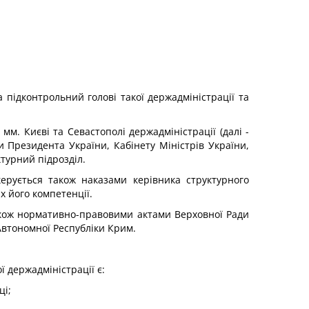
 підконтрольний голові такої держадміністрації та
 мм. Києві та Севастополі держадміністрації (далі -
и Президента України, Кабінету Міністрів України,
турний підрозділ.
керується також наказами керівника структурного
х його компетенції.
також нормативно-правовими актами Верховної Ради
Автономної Республіки Крим.
ї держадміністрації є:
ці;