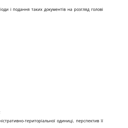
оди і подання таких документів на розгляд голові
;
істративно-територіальної одиниці, перспектив її