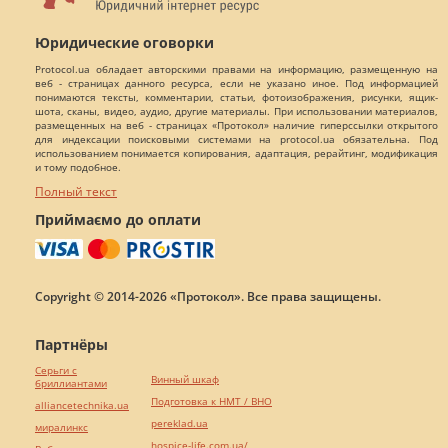
Юридические оговорки
Protocol.ua обладает авторскими правами на информацию, размещенную на
веб - страницах данного ресурса, если не указано иное. Под информацией
понимаются тексты, комментарии, статьи, фотоизображения, рисунки, ящик-
шота, сканы, видео, аудио, другие материалы. При использовании материалов,
размещенных на веб - страницах «Протокол» наличие гиперссылки открытого
для индексации поисковыми системами на protocol.ua обязательна. Под
использованием понимается копирования, адаптация, рерайтинг, модификация
и тому подобное.
Полный текст
Приймаємо до оплати
Copyright © 2014-2026 «Протокол». Все права защищены.
Партнёры
Серьги с
Винный шкаф
бриллиантами
Подготовка к НМТ / ВНО
alliancetechnika.ua
pereklad.ua
миралинкс
hospice-life.com.ua/