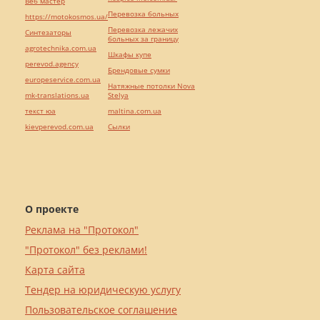
Веб мастер
Перевозка больных
https://motokosmos.ua/
Перевозка лежачих
Синтезаторы
больных за границу
agrotechnika.com.ua
Шкафы купе
perevod.agency
Брендовые сумки
europeservice.com.ua
Натяжные потолки Nova
mk-translations.ua
Stelya
текст юа
maltina.com.ua
kievperevod.com.ua
Cылки
О проекте
Реклама на "Протокол"
"Протокол" без реклами!
Карта сайта
Тендер на юридическую услугу
Пользовательское соглашение