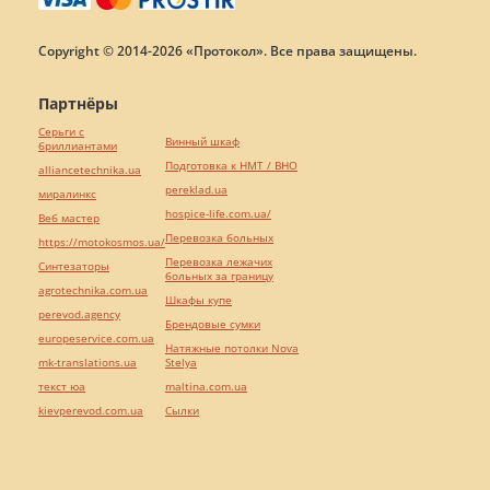
Copyright © 2014-2026 «Протокол». Все права защищены.
Партнёры
Серьги с
Винный шкаф
бриллиантами
Подготовка к НМТ / ВНО
alliancetechnika.ua
pereklad.ua
миралинкс
hospice-life.com.ua/
Веб мастер
Перевозка больных
https://motokosmos.ua/
Перевозка лежачих
Синтезаторы
больных за границу
agrotechnika.com.ua
Шкафы купе
perevod.agency
Брендовые сумки
europeservice.com.ua
Натяжные потолки Nova
mk-translations.ua
Stelya
текст юа
maltina.com.ua
kievperevod.com.ua
Cылки