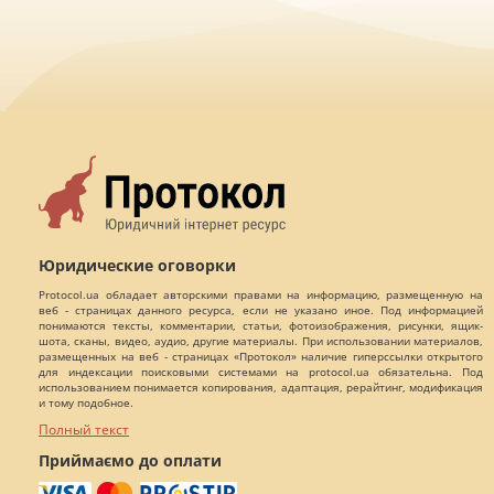
Юридические оговорки
Protocol.ua обладает авторскими правами на информацию, размещенную на
веб - страницах данного ресурса, если не указано иное. Под информацией
понимаются тексты, комментарии, статьи, фотоизображения, рисунки, ящик-
шота, сканы, видео, аудио, другие материалы. При использовании материалов,
размещенных на веб - страницах «Протокол» наличие гиперссылки открытого
для индексации поисковыми системами на protocol.ua обязательна. Под
использованием понимается копирования, адаптация, рерайтинг, модификация
и тому подобное.
Полный текст
Приймаємо до оплати