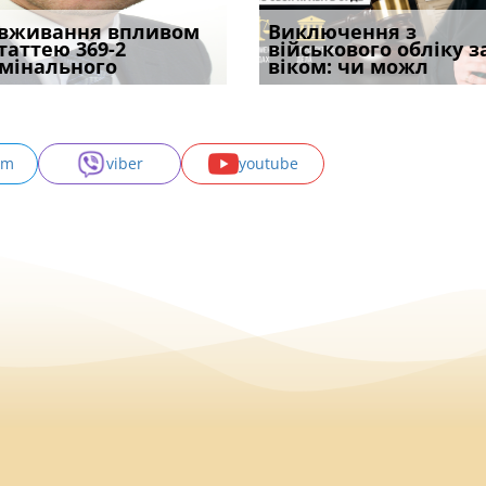
уд встановив для
вживання впливом
Особливості захисту у
Документи, на яких не
Переоформлення
Виключення з
Восьмий ААС фак
одування шкоди
статтею 369-2
кримінальному
проставляється
відстрочки за іншою
військового обліку з
підтвердив, що 
с
мінального
провадженні: я
апостиль: пер
підставою: нов
віком: чи можл
може скас
am
viber
youtube