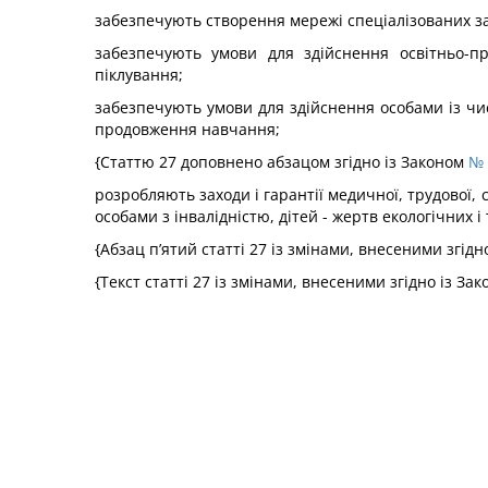
забезпечують створення мережі спеціалізованих закл
забезпечують умови для здійснення освітньо-пр
піклування;
забезпечують умови для здійснення особами із числ
продовження навчання;
{Статтю 27 доповнено абзацом згідно із Законом
№ 
розробляють заходи і гарантії медичної, трудової, со
особами з інвалідністю, дітей - жертв екологічних 
{Абзац п’ятий статті 27 із змінами, внесеними згід
{Текст статті 27 із змінами, внесеними згідно із За