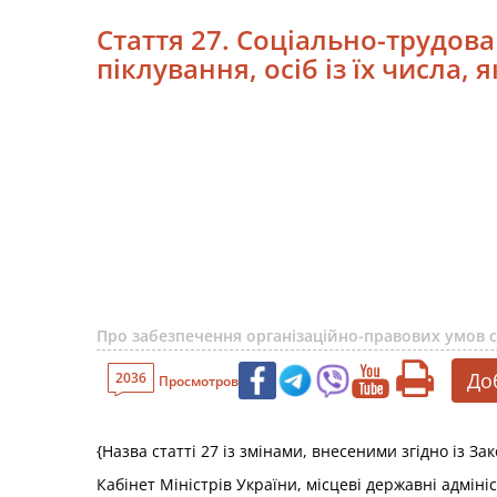
Стаття 27. Соціально-трудова 
піклування, осіб із їх числа, 
Про забезпечення організаційно-правових умов со
До
2036
Просмотров
{Назва статті 27 із змінами, внесеними згідно із З
Кабінет Міністрів України, місцеві державні адмініс