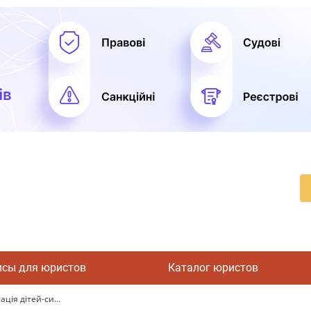
исы для юристов
Каталог юристов
ція дітей-си...