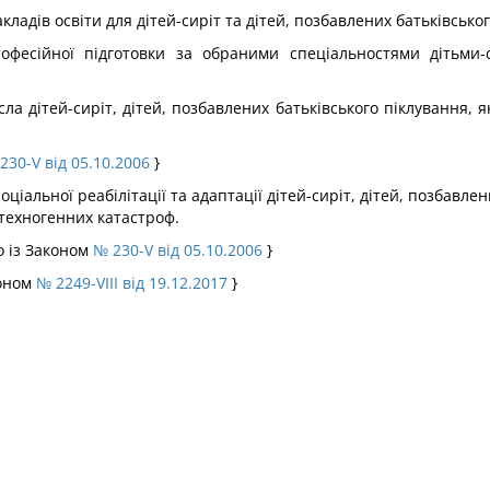
адів освіти для дітей-сиріт та дітей, позбавлених батьківськог
офесійної підготовки за обраними спеціальностями дітьми-
а дітей-сиріт, дітей, позбавлених батьківського піклування, які
230-V від 05.10.2006
}
ціальної реабілітації та адаптації дітей-сиріт, дітей, позбавлених
і техногенних катастроф.
но із Законом
№ 230-V від 05.10.2006
}
коном
№ 2249-VIII від 19.12.2017
}