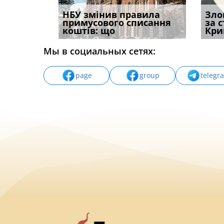
і
НБУ змінив правила
Водії можуть отримати
Якщо с
Зло
способом
примусового списання
компенсацію за
відшк
за 
вих
коштів: що
незаконні дії
наявні
Кри
Мы в социальных сетях:
page
group
telegr