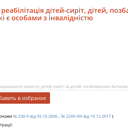
реабілітація дітей-сиріт, дітей, поз
які є особами з інвалідністю
ціального захисту дітей-сиріт та дітей, позбавлених батькі
бавить в избраное
аконами
№ 230-V від 05.10.2006
,
№ 2249-VIII від 19.12.2017
}
трації: