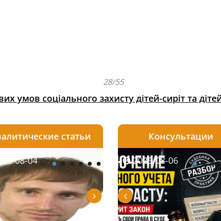
28/55
их умов соціального захисту дітей-сиріт та діте
алитические статьи
Консультации
08-06
26-08-04
2026-08-05
2026-08-06
2026-08-04
2026-08-06
2026-07-30